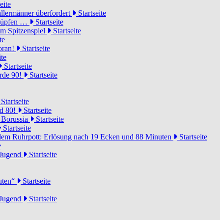
eite
llermänner überfordert
Startseite
knüpfen …
Startseite
um Spitzenspiel
Startseite
te
voran!
Startseite
ite
Startseite
urde 90!
Startseite
Startseite
rd 80!
Startseite
 Borussia
Startseite
Startseite
dem Ruhrpott: Erlösung nach 19 Ecken und 88 Minuten
Startseite
e
-Jugend
Startseite
nuten“
Startseite
-Jugend
Startseite