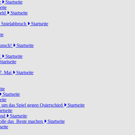
e
Startseite
eite
feld
Startseite
n Spielabbruch
Startseite
te
wunsch!
Startseite
!
Startseite
tartseite
7. Mai
Startseite
ite
Startseite
eite
 um das Spiel gegen Quierschied
Startseite
rtseite
gend
Startseite
olle das Beste machen
Startseite
seite