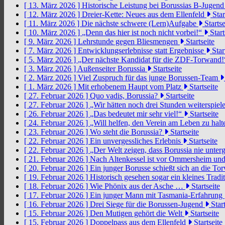
[ 13. März 2026 ]
Historische Leistung bei Borussias B-Jugen
[ 12. März 2026 ]
Dreier-Kette: Neues aus dem Ellenfeld
Star
[ 11. März 2026 ]
Die nächste schwere (Lern)Aufgabe
Startse
[ 10. März 2026 ]
„Denn das hier ist noch nicht vorbei!“
Start
[ 9. März 2026 ]
Lehrstunde gegen Bliesmengen
Startseite
[ 7. März 2026 ]
Entwicklungserlebnisse statt Ergebnisse
Star
[ 5. März 2026 ]
„Der nächste Kandidat für die ZDF-Torwand
[ 3. März 2026 ]
Außenseiter Borussia
Startseite
[ 2. März 2026 ]
Viel Zuspruch für das junge Borussen-Team
[ 1. März 2026 ]
Mit erhobenem Haupt vom Platz
Startseite
[ 27. Februar 2026 ]
Quo vadis, Borussia?
Startseite
[ 27. Februar 2026 ]
„Wir hätten noch drei Stunden weiterspi
[ 26. Februar 2026 ]
„Das bedeutet mir sehr viel!“
Startseite
[ 24. Februar 2026 ]
„Will helfen, den Verein am Leben zu hal
[ 23. Februar 2026 ]
Wo steht die Borussia?
Startseite
[ 22. Februar 2026 ]
Ein unvergessliches Erlebnis
Startseite
[ 22. Februar 2026 ]
„Der Welt zeigen, dass Borussia nie unter
[ 21. Februar 2026 ]
Nach Altenkessel ist vor Ommersheim und
[ 20. Februar 2026 ]
Ein junger Borusse schießt sich an die 
[ 19. Februar 2026 ]
Historisch gesehen sogar ein kleines Tradi
[ 18. Februar 2026 ]
Wie Phönix aus der Asche …
Startseite
[ 17. Februar 2026 ]
Ein junger Mann mit Tasmania-Erfahrung
[ 16. Februar 2026 ]
Drei Siege für die Borussen-Jugend
Start
[ 15. Februar 2026 ]
Den Mutigen gehört die Welt
Startseite
[ 15. Februar 2026 ]
Doppelpass aus dem Ellenfeld
Startseite