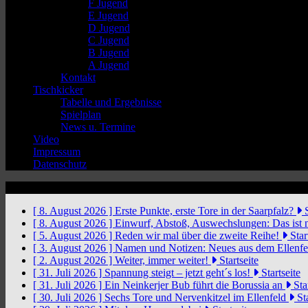
F Jugend
E Jugend
D Jugend
C Jugend
B Jugend
A Jugend
Kontakt
Tischkicker
Tabelle und Ergebnisse
Spielplan
News u. Termine
Video
Impressum
Datenschutz
News Ticker
[ 8. August 2026 ]
Erste Punkte, erste Tore in der Saarpfalz?
S
[ 8. August 2026 ]
Einwurf, Abstoß, Auswechslungen: Das ist 
[ 5. August 2026 ]
Reden wir mal über die zweite Reihe!
Star
[ 3. August 2026 ]
Namen und Notizen: Neues aus dem Ellenf
[ 2. August 2026 ]
Weiter, immer weiter!
Startseite
[ 31. Juli 2026 ]
Spannung steigt – jetzt geht´s los!
Startseite
[ 31. Juli 2026 ]
Ein Neinkerjer Bub führt die Borussia an
Star
[ 30. Juli 2026 ]
Sechs Tore und Nervenkitzel im Ellenfeld
Sta