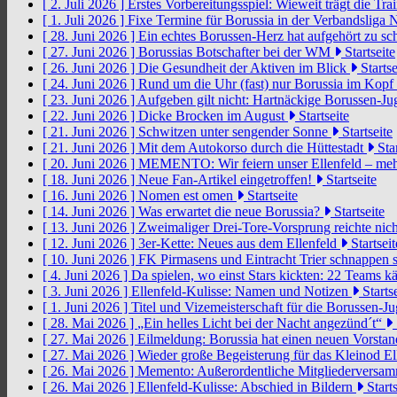
[ 2. Juli 2026 ]
Erstes Vorbereitungsspiel: Wieweit trägt die Tr
[ 1. Juli 2026 ]
Fixe Termine für Borussia in der Verbandsliga
[ 28. Juni 2026 ]
Ein echtes Borussen-Herz hat aufgehört zu s
[ 27. Juni 2026 ]
Borussias Botschafter bei der WM
Startseite
[ 26. Juni 2026 ]
Die Gesundheit der Aktiven im Blick
Startse
[ 24. Juni 2026 ]
Rund um die Uhr (fast) nur Borussia im Kopf
[ 23. Juni 2026 ]
Aufgeben gilt nicht: Hartnäckige Borussen-
[ 22. Juni 2026 ]
Dicke Brocken im August
Startseite
[ 21. Juni 2026 ]
Schwitzen unter sengender Sonne
Startseite
[ 21. Juni 2026 ]
Mit dem Autokorso durch die Hüttestadt
Star
[ 20. Juni 2026 ]
MEMENTO: Wir feiern unser Ellenfeld – mehr
[ 18. Juni 2026 ]
Neue Fan-Artikel eingetroffen!
Startseite
[ 16. Juni 2026 ]
Nomen est omen
Startseite
[ 14. Juni 2026 ]
Was erwartet die neue Borussia?
Startseite
[ 13. Juni 2026 ]
Zweimaliger Drei-Tore-Vorsprung reichte nic
[ 12. Juni 2026 ]
3er-Kette: Neues aus dem Ellenfeld
Startseit
[ 10. Juni 2026 ]
FK Pirmasens und Eintracht Trier schnappen
[ 4. Juni 2026 ]
Da spielen, wo einst Stars kickten: 22 Teams
[ 3. Juni 2026 ]
Ellenfeld-Kulisse: Namen und Notizen
Startse
[ 1. Juni 2026 ]
Titel und Vizemeisterschaft für die Borussen-J
[ 28. Mai 2026 ]
„Ein helles Licht bei der Nacht angezünd´t“
[ 27. Mai 2026 ]
Eilmeldung: Borussia hat einen neuen Vorsta
[ 27. Mai 2026 ]
Wieder große Begeisterung für das Kleinod El
[ 26. Mai 2026 ]
Memento: Außerordentliche Mitgliederversa
[ 26. Mai 2026 ]
Ellenfeld-Kulisse: Abschied in Bildern
Starts