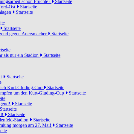
ainingsarbeit schon Früchte?
Startseite
 Nord-Ost
Startseite
chlagen
Startseite
ite
Startseite
Jugend gegen Auersmacher
Startseite
tseite
 als nur ein Stadion
Startseite
ht
Startseite
e
 sich Kurt-Gluding-Cup
Startseite
 kämpfen um den Kurt-Gluding-Cup
Startseite
ite
ugend!
Startseite
Startseite
nd!
Startseite
lenfeld-Stadion
Startseite
mmlung morgen am 27. Mai!
Startseite
eite