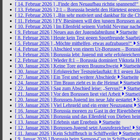
[ 14. Februar 2026 ]
„Finde den Neuaufbau richtig spannend!“
[ 13. Februar 2026 ]
2:1 – Borussia besteht den Härtetest gege
[ 12. Februar 2026 ]
„Bin sehr motiviert und dankbar für die 
[ 11. Februar 2026 ]
FV Biesingen will den jungen Borussen a
[ 10. Februar 2026 ]
Im Ellenfeld seinem Vorbild Neymar nach
[ 9. Februar 2026 ]
Neues aus der Jugendabteilung
Startseite
[ 8. Februar 2026 ]
Heute kein Test gegen Sportfreunde Saarb
[ 5. Februar 2026 ]
„Möchte mithelfen, etwas aufzubauen!“
St
[ 4. Februar 2026 ]
Abschied von einem Ur-Borussen – Borussi
[ 3. Februar 2026 ]
Borussia lebt: Jugend mit sehr erfolgreic
[ 2. Februar 2026 ]
Wieder 8:1 – Borussia dominiert Viktoria 
[ 30. Januar 2026 ]
Keine Tore gegen Braunschweig
Startseit
[ 30. Januar 2026 ]
Erfolgreicher Testspielauftakt: 8:1 gegen J
[ 27. Januar 2026 ]
Ein Test und weitere Abschiede
Startseite
[ 24. Januar 2026 ]
Tim Braun zieht es in die Heimat
Startseit
[ 22. Januar 2026 ]
Sag zum Abschied leise: „Servus!“
Startse
[ 21. Januar 2026 ]
Vor den Borussen liegt viel Arbeit
Startsei
[ 20. Januar 2026 ]
Borussen-Jugend ins neue Jahr gestartet
St
[ 19. Januar 2026 ]
Viel Lehrgeld und ein erster Neuzugang
S
[ 16. Januar 2026 ]
Borussia morgen zu Gast in der Riegelsber
[ 15. Januar 2026 ]
Borussia und das Ellenfeld von Dieben he
[ 13. Januar 2026 ]
Erlebnis statt Ergebnis
Startseite
[ 12. Januar 2026 ]
Borussen-Jugend setzt Ausrufezeichen!
St
[ 11. Januar 2026 ]
Kein Schiffbruch in Schiffweiler
Startseit
[ 9. Januar 2026 ]
Borussia beim Samson-Cup in Schiffweiler 