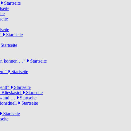
d
Startseite
tseite
ite
seite
tseite
!“
Startseite
Startseite
elen können …“
Startseite
ten!“
Startseite
geht!“
Startseite
 Blieskastel
Startseite
Torwand …
Startseite
tionsduell
Startseite
Startseite
seite