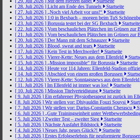
[ 29. Juli 2026 ]
Mit dem Herzen dabei
Startseite
[ 28. Juli 2026 ]
Licht am Ende des Tunnels
Startseite
[ 27. Juli 2026 ]
„Noch viel Arbeit vor uns!“
Startseite
[ 25. Juli 2026 ]
1:0 in Bexbach – morgen beim TuS Schönenb
[ 23. Juli 2026 ]
Borussia testet bei der SG Bexbach
Startseite
[ 22. Juli 2026 ]
Vom beschaulichen Plätzchen im Grünen zur 
[ 21. Juli 2026 ]
Vom beschaulichen Plätzchen im Grünen zur 
[ 20. Juli 2026 ]
Der Mann mit dem Schnauzer
Startseite
[ 19. Juli 2026 ]
Blood, sweat and tears
Startseite
[ 17. Juli 2026 ]
Kein Test in Merchweiler!
Startseite
[ 15. Juli 2026 ]
Vierer-Kette: Neues aus dem Ellenfeld
Starts
[ 15. Juli 2026 ]
„Mission impossible“ für Borussia
Startseite
[ 14. Juli 2026 ]
Heute vor 114 Jahren: Ellenfeld-Stadion offizi
[ 14. Juli 2026 ]
Abschied von einem großen Borussen
Startse
[ 12. Juli 2026 ]
Vierer-Kette: Sonntagsnews aus dem Ellenfel
[ 11. Juli 2026 ]
Im Ellenfeld ist immer was los!
Startseite
[ 10. Juli 2026 ]
Mission Titelverteidigung
Startseite
[ 9. Juli 2026 ]
Ein erfahrener Physiotherapeut ist zurück im El
[ 8. Juli 2026 ]
Wir stellen vor: Dhiyauldin Fouzi Souysi
Start
[ 7. Juli 2026 ]
Wir stellen vor: Darius-Constantin Cherascu
St
[ 6. Juli 2026 ]
„Gute Trainingseinheit unter Wettbewerbsbedi
[ 5. Juli 2026 ]
Zweiter Test – zweiter Sieg
Startseite
[ 5. Juli 2026 ]
Nächste Ausfahrt Bildstock
Startseite
[ 4. Juli 2026 ]
Neues Jahr, neues Glück?!
Startseite
[ 3. Juli 2026 ]
Erstes Erfolgserlebnis für neuformierte Borusse