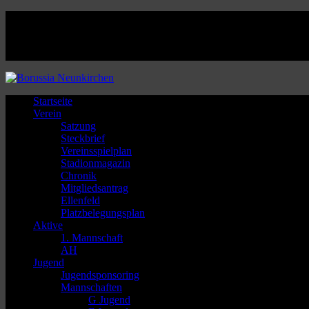
Facebook
Twitter
Instagram
Youtube
Startseite
Verein
Satzung
Steckbrief
Vereinsspielplan
Stadionmagazin
Chronik
Mitgliedsantrag
Ellenfeld
Platzbelegungsplan
Aktive
1. Mannschaft
AH
Jugend
Jugendsponsoring
Mannschaften
G Jugend