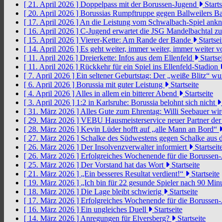
[ 21. April 2026 ]
Doppelpass mit der Borussen-Jugend
Starts
[ 20. April 2026 ]
Borussias Rumpftruppe gegen Ballweilers Ba
[ 17. April 2026 ]
An die Leistung vom Schwalbach-Spiel an
[ 16. April 2026 ]
C-Jugend erwartet die JSG Mandelbachtal z
[ 15. April 2026 ]
Vierer-Kette: Am Rande der Bande
Startsei
[ 14. April 2026 ]
Es geht weiter, immer weiter, immer weiter 
[ 11. April 2026 ]
Dreierkette: Infos aus dem Ellenfeld
Startse
[ 11. April 2026 ]
Rückkehr für ein Spiel ins Ellenfeld-Stadion
[ 7. April 2026 ]
Ein seltener Geburtstag: Der „weiße Blitz“ w
[ 6. April 2026 ]
Borussia mit guter Leistung
Startseite
[ 4. April 2026 ]
Alles in allem ein bitterer Abend
Startseite
[ 3. April 2026 ]
1:2 in Karlsruhe: Borussia belohnt sich nicht
[ 31. März 2026 ]
Alles Gute zum Ehrentag: Willi Seebauer wi
[ 29. März 2026 ]
VEBU Hausmeisterservice neuer Partner der
[ 28. März 2026 ]
Kevin Lüder hofft auf „alle Mann an Bord“
[ 27. März 2026 ]
Schalke des Südwestens gegen Schalke aus 
[ 26. März 2026 ]
Der Insolvenzverwalter informiert
Startseit
[ 26. März 2026 ]
Erfolgreiches Wochenende für die Borussen
[ 25. März 2026 ]
Der Vorstand hat das Wort
Startseite
[ 21. März 2026 ]
„Ein besseres Resultat verdient!“
Startseite
[ 19. März 2026 ]
„Ich bin für 22 gesunde Spieler nach 90 Mi
[ 18. März 2026 ]
Die Lage bleibt schwierig
Startseite
[ 17. März 2026 ]
Erfolgreiches Wochenende für die Borussen
[ 16. März 2026 ]
Ein ungleiches Duell
Startseite
[ 14. März 2026 ]
Anregungen für Elversberg?
Startseite