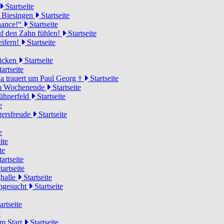
Startseite
n Biesingen
Startseite
Chance!“
Startseite
uf den Zahn fühlen!
Startseite
eifern!
Startseite
rücken
Startseite
artseite
a trauert um Paul Georg †
Startseite
hem Wochenende
Startseite
Hühnerfeld
Startseite
e
ägersfreude
Startseite
e
ite
te
artseite
tartseite
ghalle
Startseite
imgesucht
Startseite
artseite
e
am Start
Startseite