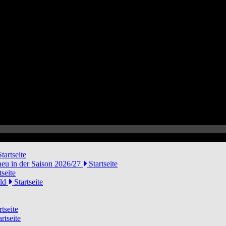
tartseite
neu in der Saison 2026/27
Startseite
tseite
eld
Startseite
tseite
rtseite