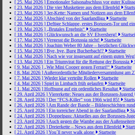
[ 25. Mai 2026 ]
Emotionaler Saisonabschluss vor guter Kuliss
[ 23. Mai 2026 ]
Die vier Musketiere aus dem Ellenfeld
Starts
[ 23. Mai 2026 ]
3er-Kette: Namen und Notizen aus dem Ellen
[ 22. Mai 2026 ]
Abschied von der Saarlandliga
Startseite
[ 20. Mai 2026 ]
Deftige Schlappe, erstes Borussen-Tor und ei
[ 19. Mai 2026 ]
„Brutales Ergebnis“
Startseite
[ 18. Mai 2026 ]
Glückwunsch an die SV Elversberg!
Startsei
[ 17. Mai 2026 ]
Vergesst die Borussia nicht!
Startseite
[ 16. Mai 2026 ]
Joachim Weber 80 Jahre – herzlichen Glück
[ 15. Mai 2026 ]
Bye, bye, Burg Bucherbach!?
Startseite
[ 14. Mai 2026 ]
Nach wie vor insgesamt auf einem guten Weg
[ 13. Mai 2026 ]
Ein Triumvirat für die Rettung der Borussia
S
[ 9. Mai 2026 ]
„Wie Mini Cooper gegen Ferrari!“
Startseite
[ 8. Mai 2026 ]
Außerordentliche Mitgliederversammlung am 2
[ 7. Mai 2026 ]
Wieder klar verteilte Rollen
Startseite
[ 4. Mai 2026 ]
Spiel in Limbach früh gelaufen
Startseite
[ 1. Mai 2026 ]
Hoffnung auf ein ordentliches Resultat
Startse
[ 29. April 2026 ]
Viererkette: Neues aus der Borussen-Jugend
[ 28. April 2026 ]
Der “FCS-Killer” von 1966 wird 85!
Starts
[ 26. April 2026 ]
Am Rande der Bande – Bildgeschichten rund
[ 25. April 2026 ]
Ein torreicher Abend in der Saarlandliga
Sta
[ 24. April 2026 ]
Doppelpass: Aktuelles aus der Borussen-Ju
[ 23. April 2026 ]
Auch gegen die Wambe aus der Außenseiterr
[ 22. April 2026 ]
Dreierkette – News aus dem Ellenfeld
Start
[ 21. April 2026 ]
You´ll never walk alone
Startseite