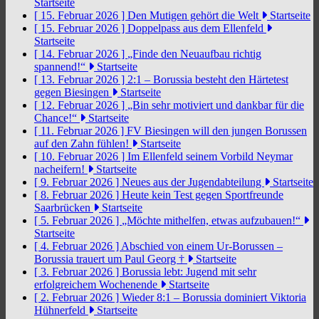
Startseite
[ 15. Februar 2026 ]
Den Mutigen gehört die Welt
Startseite
[ 15. Februar 2026 ]
Doppelpass aus dem Ellenfeld
Startseite
[ 14. Februar 2026 ]
„Finde den Neuaufbau richtig
spannend!“
Startseite
[ 13. Februar 2026 ]
2:1 – Borussia besteht den Härtetest
gegen Biesingen
Startseite
[ 12. Februar 2026 ]
„Bin sehr motiviert und dankbar für die
Chance!“
Startseite
[ 11. Februar 2026 ]
FV Biesingen will den jungen Borussen
auf den Zahn fühlen!
Startseite
[ 10. Februar 2026 ]
Im Ellenfeld seinem Vorbild Neymar
nacheifern!
Startseite
[ 9. Februar 2026 ]
Neues aus der Jugendabteilung
Startseite
[ 8. Februar 2026 ]
Heute kein Test gegen Sportfreunde
Saarbrücken
Startseite
[ 5. Februar 2026 ]
„Möchte mithelfen, etwas aufzubauen!“
Startseite
[ 4. Februar 2026 ]
Abschied von einem Ur-Borussen –
Borussia trauert um Paul Georg †
Startseite
[ 3. Februar 2026 ]
Borussia lebt: Jugend mit sehr
erfolgreichem Wochenende
Startseite
[ 2. Februar 2026 ]
Wieder 8:1 – Borussia dominiert Viktoria
Hühnerfeld
Startseite