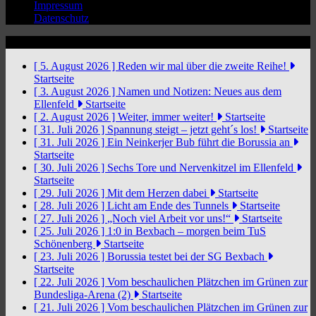
Impressum
Datenschutz
News Ticker
[ 5. August 2026 ]
Reden wir mal über die zweite Reihe!
Startseite
[ 3. August 2026 ]
Namen und Notizen: Neues aus dem
Ellenfeld
Startseite
[ 2. August 2026 ]
Weiter, immer weiter!
Startseite
[ 31. Juli 2026 ]
Spannung steigt – jetzt geht´s los!
Startseite
[ 31. Juli 2026 ]
Ein Neinkerjer Bub führt die Borussia an
Startseite
[ 30. Juli 2026 ]
Sechs Tore und Nervenkitzel im Ellenfeld
Startseite
[ 29. Juli 2026 ]
Mit dem Herzen dabei
Startseite
[ 28. Juli 2026 ]
Licht am Ende des Tunnels
Startseite
[ 27. Juli 2026 ]
„Noch viel Arbeit vor uns!“
Startseite
[ 25. Juli 2026 ]
1:0 in Bexbach – morgen beim TuS
Schönenberg
Startseite
[ 23. Juli 2026 ]
Borussia testet bei der SG Bexbach
Startseite
[ 22. Juli 2026 ]
Vom beschaulichen Plätzchen im Grünen zur
Bundesliga-Arena (2)
Startseite
[ 21. Juli 2026 ]
Vom beschaulichen Plätzchen im Grünen zur