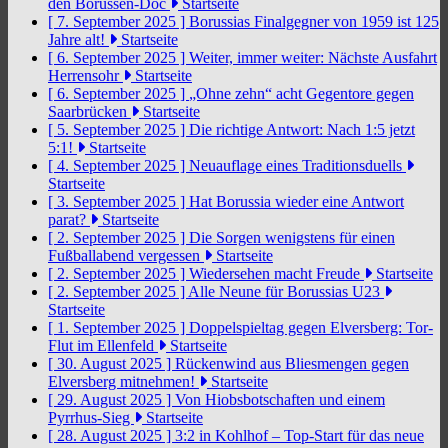
den Borussen-Doc
Startseite
[ 7. September 2025 ]
Borussias Finalgegner von 1959 ist 125
Jahre alt!
Startseite
[ 6. September 2025 ]
Weiter, immer weiter: Nächste Ausfahrt
Herrensohr
Startseite
[ 6. September 2025 ]
„Ohne zehn“ acht Gegentore gegen
Saarbrücken
Startseite
[ 5. September 2025 ]
Die richtige Antwort: Nach 1:5 jetzt
5:1!
Startseite
[ 4. September 2025 ]
Neuauflage eines Traditionsduells
Startseite
[ 3. September 2025 ]
Hat Borussia wieder eine Antwort
parat?
Startseite
[ 2. September 2025 ]
Die Sorgen wenigstens für einen
Fußballabend vergessen
Startseite
[ 2. September 2025 ]
Wiedersehen macht Freude
Startseite
[ 2. September 2025 ]
Alle Neune für Borussias U23
Startseite
[ 1. September 2025 ]
Doppelspieltag gegen Elversberg: Tor-
Flut im Ellenfeld
Startseite
[ 30. August 2025 ]
Rückenwind aus Bliesmengen gegen
Elversberg mitnehmen!
Startseite
[ 29. August 2025 ]
Von Hiobsbotschaften und einem
Pyrrhus-Sieg
Startseite
[ 28. August 2025 ]
3:2 in Kohlhof – Top-Start für das neue