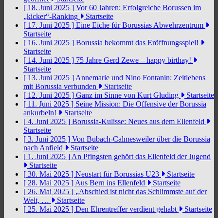
[ 18. Juni 2025 ]
Vor 60 Jahren: Erfolgreiche Borussen im
„kicker“-Ranking
Startseite
[ 17. Juni 2025 ]
Eine Eiche für Borussias Abwehrzentrum
Startseite
[ 16. Juni 2025 ]
Borussia bekommt das Eröffnungsspiel!
Startseite
[ 14. Juni 2025 ]
75 Jahre Gerd Zewe – happy birthay!
Startseite
[ 13. Juni 2025 ]
Annemarie und Nino Fontanin: Zeitlebens
mit Borussia verbunden
Startseite
[ 12. Juni 2025 ]
Ganz im Sinne von Kurt Gluding
Startseite
[ 11. Juni 2025 ]
Seine Mission: Die Offensive der Borussia
ankurbeln!
Startseite
[ 4. Juni 2025 ]
Borussia-Kulisse: Neues aus dem Ellenfeld
Startseite
[ 3. Juni 2025 ]
Von Bubach-Calmesweiler über die Borussia
nach Anfield
Startseite
[ 1. Juni 2025 ]
An Pfingsten gehört das Ellenfeld der Jugend
Startseite
[ 30. Mai 2025 ]
Neustart für Borussias U23
Startseite
[ 28. Mai 2025 ]
Aus Bern ins Ellenfeld
Startseite
[ 26. Mai 2025 ]
„Abschied ist nicht das Schlimmste auf der
Welt, …
Startseite
[ 25. Mai 2025 ]
Den Ehrentreffer verdient gehabt
Startseite