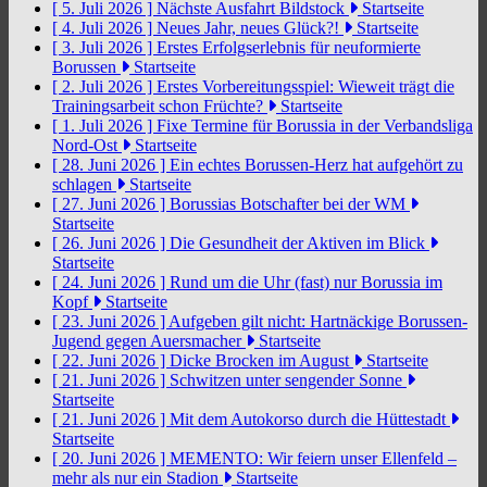
[ 5. Juli 2026 ]
Nächste Ausfahrt Bildstock
Startseite
[ 4. Juli 2026 ]
Neues Jahr, neues Glück?!
Startseite
[ 3. Juli 2026 ]
Erstes Erfolgserlebnis für neuformierte
Borussen
Startseite
[ 2. Juli 2026 ]
Erstes Vorbereitungsspiel: Wieweit trägt die
Trainingsarbeit schon Früchte?
Startseite
[ 1. Juli 2026 ]
Fixe Termine für Borussia in der Verbandsliga
Nord-Ost
Startseite
[ 28. Juni 2026 ]
Ein echtes Borussen-Herz hat aufgehört zu
schlagen
Startseite
[ 27. Juni 2026 ]
Borussias Botschafter bei der WM
Startseite
[ 26. Juni 2026 ]
Die Gesundheit der Aktiven im Blick
Startseite
[ 24. Juni 2026 ]
Rund um die Uhr (fast) nur Borussia im
Kopf
Startseite
[ 23. Juni 2026 ]
Aufgeben gilt nicht: Hartnäckige Borussen-
Jugend gegen Auersmacher
Startseite
[ 22. Juni 2026 ]
Dicke Brocken im August
Startseite
[ 21. Juni 2026 ]
Schwitzen unter sengender Sonne
Startseite
[ 21. Juni 2026 ]
Mit dem Autokorso durch die Hüttestadt
Startseite
[ 20. Juni 2026 ]
MEMENTO: Wir feiern unser Ellenfeld –
mehr als nur ein Stadion
Startseite