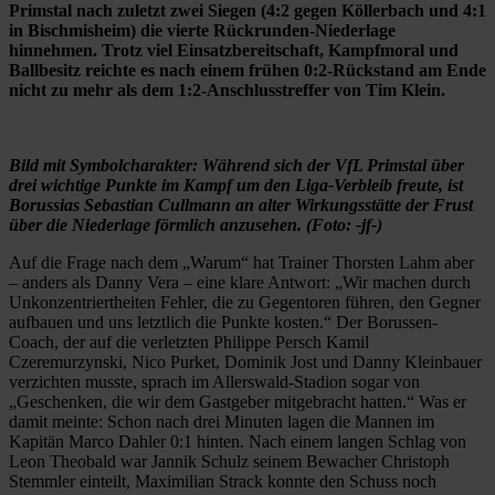
Primstal nach zuletzt zwei Siegen (4:2 gegen Köllerbach und 4:1
in Bischmisheim) die vierte Rückrunden-Niederlage
hinnehmen. Trotz viel Einsatzbereitschaft, Kampfmoral und
Ballbesitz reichte es nach einem frühen 0:2-Rückstand am Ende
nicht zu mehr als dem 1:2-Anschlusstreffer von Tim Klein.
Bild mit Symbolcharakter: Während sich der VfL Primstal über
drei wichtige Punkte im Kampf um den Liga-Verbleib freute, ist
Borussias Sebastian Cullmann an alter Wirkungsstätte der Frust
über die Niederlage förmlich anzusehen. (Foto: -jf-)
Auf die Frage nach dem „Warum“ hat Trainer Thorsten Lahm aber
– anders als Danny Vera – eine klare Antwort: „Wir machen durch
Unkonzentriertheiten Fehler, die zu Gegentoren führen, den Gegner
aufbauen und uns letztlich die Punkte kosten.“ Der Borussen-
Coach, der auf die verletzten Philippe Persch Kamil
Czeremurzynski, Nico Purket, Dominik Jost und Danny Kleinbauer
verzichten musste, sprach im Allerswald-Stadion sogar von
„Geschenken, die wir dem Gastgeber mitgebracht hatten.“ Was er
damit meinte: Schon nach drei Minuten lagen die Mannen im
Kapitän Marco Dahler 0:1 hinten. Nach einem langen Schlag von
Leon Theobald war Jannik Schulz seinem Bewacher Christoph
Stemmler einteilt, Maximilian Strack konnte den Schuss noch