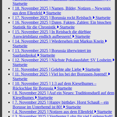
Startseite
[ 18. November 2025 ]
Namen, Bilder, Notizen – Newsmix
aus dem Ellenfeld
Startseite
[ 17. November 2025 ]
Borussia rockt Reisbach
Startseite
[ 16. November 2025 ]
Daten, Fakten, Zahlen: Ein bisschen
Statistik für die Chronistik
Startseite
[ 15. November 2025 ]
In Reisbach die dürftige
Auswärtsbilanz endlich aufbessern!
Startseite
[ 14. November 2025 ]
Wiedersehen mit Markus Kneip
Startseite
[ 13. November 2025 ]
Borussia überwintert im
Saarlandpokal
Startseite
[ 12. November 2025 ]
Nächste Pokalausfahrt: SV Losheim
Startseite
[ 11. November 2025 ]
Gelebte alte Liebe
Startseite
[ 11. November 2025 ]
Viel los bei der Borussen-Jugend!
Startseite
[ 10. November 2025 ]
1:3 auf dem Kieselhumes –
Rückschlag für Borussia
Startseite
[ 8. November 2025 ]
Auf ein Neues: Traditionsduell auf dem
Kieselhumes
Startseite
[ 7. November 2025 ]
Happy birthday, Horst Schauß – ein
Borusse im Unterhemd ist 80!
Startseite
[ 4. November 2025 ]
Notizen aus dem Ellenfeld
Startseite
[ 3. November 2025 ]
Verdienter Lohn für viel Leidenschaft!