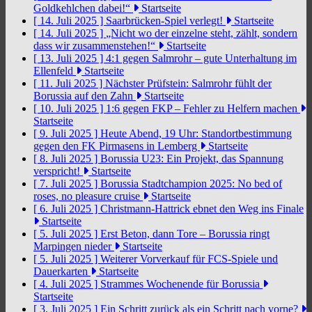
Goldkehlchen dabei!“
Startseite
[ 14. Juli 2025 ]
Saarbrücken-Spiel verlegt!
Startseite
[ 14. Juli 2025 ]
„Nicht wo der einzelne steht, zählt, sondern
dass wir zusammenstehen!“
Startseite
[ 13. Juli 2025 ]
4:1 gegen Salmrohr – gute Unterhaltung im
Ellenfeld
Startseite
[ 11. Juli 2025 ]
Nächster Prüfstein: Salmrohr fühlt der
Borussia auf den Zahn
Startseite
[ 10. Juli 2025 ]
1:6 gegen FKP – Fehler zu Helfern machen
Startseite
[ 9. Juli 2025 ]
Heute Abend, 19 Uhr: Standortbestimmung
gegen den FK Pirmasens in Lemberg
Startseite
[ 8. Juli 2025 ]
Borussia U23: Ein Projekt, das Spannung
verspricht!
Startseite
[ 7. Juli 2025 ]
Borussia Stadtchampion 2025: No bed of
roses, no pleasure cruise
Startseite
[ 6. Juli 2025 ]
Christmann-Hattrick ebnet den Weg ins Finale
Startseite
[ 5. Juli 2025 ]
Erst Beton, dann Tore – Borussia ringt
Marpingen nieder
Startseite
[ 5. Juli 2025 ]
Weiterer Vorverkauf für FCS-Spiele und
Dauerkarten
Startseite
[ 4. Juli 2025 ]
Strammes Wochenende für Borussia
Startseite
[ 3. Juli 2025 ]
Ein Schritt zurück als ein Schritt nach vorne?