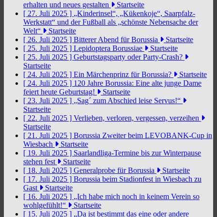
erhalten und neues gestalten
Startseite
[ 27. Juli 2025 ]
„Kinderinsel“, „Kükenkoje“, Saarpfalz-
Werkstatt“ und der Fußball als „schönste Nebensache der
Welt“
Startseite
[ 26. Juli 2025 ]
Bitterer Abend für Borussia
Startseite
[ 25. Juli 2025 ]
Lepidoptera Borussiae
Startseite
[ 25. Juli 2025 ]
Geburtstagsparty oder Party-Crash?
Startseite
[ 24. Juli 2025 ]
Ein Märchenprinz für Borussia?
Startseite
[ 24. Juli 2025 ]
120 Jahre Borussia: Eine alte junge Dame
feiert heute Geburtstag!
Startseite
[ 23. Juli 2025 ]
„Sag´ zum Abschied leise Servus!“
Startseite
[ 22. Juli 2025 ]
Verlieben, verloren, vergessen, verzeihen
Startseite
[ 21. Juli 2025 ]
Borussia Zweiter beim LEVOBANK-Cup in
Wiesbach
Startseite
[ 19. Juli 2025 ]
Saarlandliga-Termine bis zur Winterpause
stehen fest
Startseite
[ 18. Juli 2025 ]
Generalprobe für Borussia
Startseite
[ 17. Juli 2025 ]
Borussia beim Stadionfest in Wiesbach zu
Gast
Startseite
[ 16. Juli 2025 ]
„Ich habe mich noch in keinem Verein so
wohlgefühlt!“
Startseite
[ 15. Juli 2025 ]
„Da ist bestimmt das eine oder andere