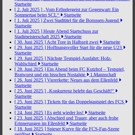
Startseite
[ 2. Juli 2025 ]
„Vom Erfindergeist zur Gegenwart: Ein
Sommertag beim SCL“
Startseite
[ 1. Juli 2025 ]
Zwei Stadttitel für die Borussen-Jugend
Startseite
[ 1. Juli 2025 ]
Heute Abend Startschuss zur
Stadtmeisterschaft 2025
Startseite
[ 30. Juni 2025 ]
Acht Tore in Halbzeit zwei
Startseite
[ 29. Juni 2025 ]
Hoffnungsvoller Start für die neue U23
Startseite
[ 29. Juni 2025 ]
Nächste Testspiel-Ausfahrt: Holz-
Wahlschied
Startseite
[ 28. Juni 2025 ]
Ein Abend beim FC Kutzhof – Testspiel,
Bratwurst und ein bisschen Nostalgie
1.Mannschaft
[ 26. Juni 2025 ]
Viererkette: Neues aus dem Ellenfeld
Startseite
[ 25. Juni 2025 ]
„Konkurrenz belebt das Geschäft!“
Startseite
[ 25. Juni 2025 ]
Tickets für das Doppelgastspiel des FCS
Startseite
[ 24. Juni 2025 ]
Es geht wieder los!
Startseite
[ 23. Juni 2025 ]
Abschied und Trauer, aber auch frohe
Erinnerungen im Ellenfeld
Startseite
[ 18. Juni 2025 ]
Spieser Kurve für die FCS-Fan-Szene
geöffnet
Startseite