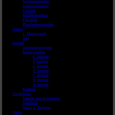
Vereinsspielplan
Stadionmagazin
Chronik
Mitgliedsantrag
Ellenfeld
Platzbelegungsplan
Aktive
1. Mannschaft
AH
Jugend
Jugendsponsoring
Mannschaften
G Jugend
F Jugend
E Jugend
D Jugend
C Jugend
B Jugend
A Jugend
Kontakt
Tischkicker
Tabelle und Ergebnisse
Spielplan
News u. Termine
Video