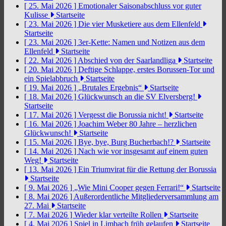
[ 25. Mai 2026 ]
Emotionaler Saisonabschluss vor guter
Kulisse
Startseite
[ 23. Mai 2026 ]
Die vier Musketiere aus dem Ellenfeld
Startseite
[ 23. Mai 2026 ]
3er-Kette: Namen und Notizen aus dem
Ellenfeld
Startseite
[ 22. Mai 2026 ]
Abschied von der Saarlandliga
Startseite
[ 20. Mai 2026 ]
Deftige Schlappe, erstes Borussen-Tor und
ein Spielabbruch
Startseite
[ 19. Mai 2026 ]
„Brutales Ergebnis“
Startseite
[ 18. Mai 2026 ]
Glückwunsch an die SV Elversberg!
Startseite
[ 17. Mai 2026 ]
Vergesst die Borussia nicht!
Startseite
[ 16. Mai 2026 ]
Joachim Weber 80 Jahre – herzlichen
Glückwunsch!
Startseite
[ 15. Mai 2026 ]
Bye, bye, Burg Bucherbach!?
Startseite
[ 14. Mai 2026 ]
Nach wie vor insgesamt auf einem guten
Weg!
Startseite
[ 13. Mai 2026 ]
Ein Triumvirat für die Rettung der Borussia
Startseite
[ 9. Mai 2026 ]
„Wie Mini Cooper gegen Ferrari!“
Startseite
[ 8. Mai 2026 ]
Außerordentliche Mitgliederversammlung am
27. Mai
Startseite
[ 7. Mai 2026 ]
Wieder klar verteilte Rollen
Startseite
[ 4. Mai 2026 ]
Spiel in Limbach früh gelaufen
Startseite