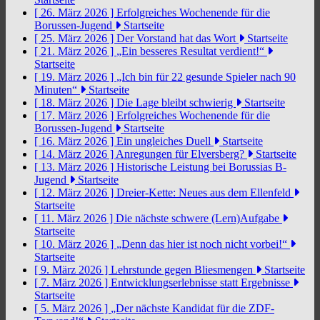
[ 26. März 2026 ]
Erfolgreiches Wochenende für die
Borussen-Jugend
Startseite
[ 25. März 2026 ]
Der Vorstand hat das Wort
Startseite
[ 21. März 2026 ]
„Ein besseres Resultat verdient!“
Startseite
[ 19. März 2026 ]
„Ich bin für 22 gesunde Spieler nach 90
Minuten“
Startseite
[ 18. März 2026 ]
Die Lage bleibt schwierig
Startseite
[ 17. März 2026 ]
Erfolgreiches Wochenende für die
Borussen-Jugend
Startseite
[ 16. März 2026 ]
Ein ungleiches Duell
Startseite
[ 14. März 2026 ]
Anregungen für Elversberg?
Startseite
[ 13. März 2026 ]
Historische Leistung bei Borussias B-
Jugend
Startseite
[ 12. März 2026 ]
Dreier-Kette: Neues aus dem Ellenfeld
Startseite
[ 11. März 2026 ]
Die nächste schwere (Lern)Aufgabe
Startseite
[ 10. März 2026 ]
„Denn das hier ist noch nicht vorbei!“
Startseite
[ 9. März 2026 ]
Lehrstunde gegen Bliesmengen
Startseite
[ 7. März 2026 ]
Entwicklungserlebnisse statt Ergebnisse
Startseite
[ 5. März 2026 ]
„Der nächste Kandidat für die ZDF-