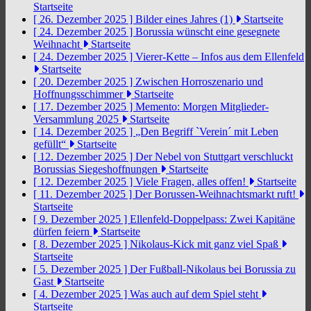
Startseite
[ 26. Dezember 2025 ]
Bilder eines Jahres (1)
Startseite
[ 24. Dezember 2025 ]
Borussia wünscht eine gesegnete
Weihnacht
Startseite
[ 24. Dezember 2025 ]
Vierer-Kette – Infos aus dem Ellenfeld
Startseite
[ 20. Dezember 2025 ]
Zwischen Horroszenario und
Hoffnungsschimmer
Startseite
[ 17. Dezember 2025 ]
Memento: Morgen Mitglieder-
Versammlung 2025
Startseite
[ 14. Dezember 2025 ]
„Den Begriff `Verein´ mit Leben
gefüllt“
Startseite
[ 12. Dezember 2025 ]
Der Nebel von Stuttgart verschluckt
Borussias Siegeshoffnungen
Startseite
[ 12. Dezember 2025 ]
Viele Fragen, alles offen!
Startseite
[ 11. Dezember 2025 ]
Der Borussen-Weihnachtsmarkt ruft!
Startseite
[ 9. Dezember 2025 ]
Ellenfeld-Doppelpass: Zwei Kapitäne
dürfen feiern
Startseite
[ 8. Dezember 2025 ]
Nikolaus-Kick mit ganz viel Spaß
Startseite
[ 5. Dezember 2025 ]
Der Fußball-Nikolaus bei Borussia zu
Gast
Startseite
[ 4. Dezember 2025 ]
Was auch auf dem Spiel steht
Startseite