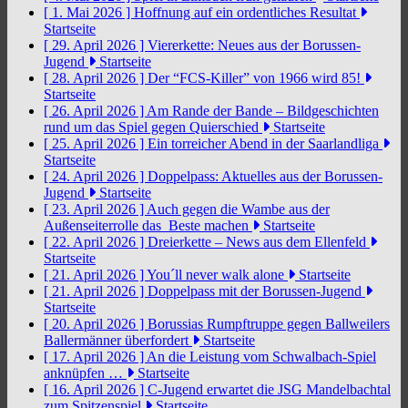
[ 1. Mai 2026 ]
Hoffnung auf ein ordentliches Resultat
Startseite
[ 29. April 2026 ]
Viererkette: Neues aus der Borussen-
Jugend
Startseite
[ 28. April 2026 ]
Der “FCS-Killer” von 1966 wird 85!
Startseite
[ 26. April 2026 ]
Am Rande der Bande – Bildgeschichten
rund um das Spiel gegen Quierschied
Startseite
[ 25. April 2026 ]
Ein torreicher Abend in der Saarlandliga
Startseite
[ 24. April 2026 ]
Doppelpass: Aktuelles aus der Borussen-
Jugend
Startseite
[ 23. April 2026 ]
Auch gegen die Wambe aus der
Außenseiterrolle das Beste machen
Startseite
[ 22. April 2026 ]
Dreierkette – News aus dem Ellenfeld
Startseite
[ 21. April 2026 ]
You´ll never walk alone
Startseite
[ 21. April 2026 ]
Doppelpass mit der Borussen-Jugend
Startseite
[ 20. April 2026 ]
Borussias Rumpftruppe gegen Ballweilers
Ballermänner überfordert
Startseite
[ 17. April 2026 ]
An die Leistung vom Schwalbach-Spiel
anknüpfen …
Startseite
[ 16. April 2026 ]
C-Jugend erwartet die JSG Mandelbachtal
zum Spitzenspiel
Startseite