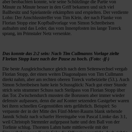
aber beobachten konnte, wie seine Schützlinge die Partie von
Minute zu Minute besser in den Griff bekamen und sich viel
Ballbesitz und Spielanteile erkämpften und erspielten. Der verdiente
Lohn: Der Anschlusstreffer von Tim Klein, der nach Flanke von
Florian Stopp eine Kopfballvorlage von Simon Schreibeisen
aufnahm und das Leder, das vom Innenpfosten ins lange Toreck
sprang, im Primstaler Netz versenkte.
Das konnte das 2:2 sein: Nach Tim Cullmanns Vorlage zielte
Florian Stopp kurz nach der Pause zu hoch. (Foto: -jf-)
Die beste Ausgleichschance gleich nach dem Seitenwechsel vergab
Florian Stopp, der einen weiten Diagonalpass von Tim Cullmann
direkt nahm, aber am rechten oberen Toreck vorbeizielte (53.). Auch
Simon Schreibeisen hatte kein Schussglück: Nach gut einer Stunde
strich sein strammer Schuss nach Steilpass von Florian Stopp über
das Tor. Zwischendurch mussten die Borussen aber immer wieder
defensiv aufpassen, denn die auf Konter setzenden Gastgeber waren
bei ihren schnellen Gegenstößen stets gefährlich. Beispiel: So
verpasste der in der Mitte des Fünf-Meter-Raums blank stehende
Jannik Schulz nach scharfer Hereingabe von Pascal Limke das 3:1,
weil Christoph Stemmler aufgepasst hatte und den Ball von der
Torlinie schlug. Thorsten Lahm hatte mittlerweile mit der