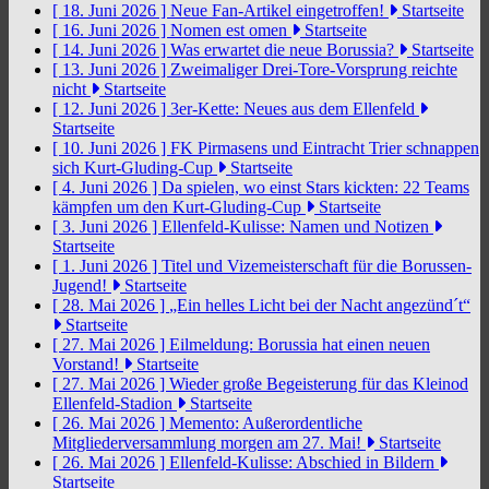
[ 18. Juni 2026 ]
Neue Fan-Artikel eingetroffen!
Startseite
[ 16. Juni 2026 ]
Nomen est omen
Startseite
[ 14. Juni 2026 ]
Was erwartet die neue Borussia?
Startseite
[ 13. Juni 2026 ]
Zweimaliger Drei-Tore-Vorsprung reichte
nicht
Startseite
[ 12. Juni 2026 ]
3er-Kette: Neues aus dem Ellenfeld
Startseite
[ 10. Juni 2026 ]
FK Pirmasens und Eintracht Trier schnappen
sich Kurt-Gluding-Cup
Startseite
[ 4. Juni 2026 ]
Da spielen, wo einst Stars kickten: 22 Teams
kämpfen um den Kurt-Gluding-Cup
Startseite
[ 3. Juni 2026 ]
Ellenfeld-Kulisse: Namen und Notizen
Startseite
[ 1. Juni 2026 ]
Titel und Vizemeisterschaft für die Borussen-
Jugend!
Startseite
[ 28. Mai 2026 ]
„Ein helles Licht bei der Nacht angezünd´t“
Startseite
[ 27. Mai 2026 ]
Eilmeldung: Borussia hat einen neuen
Vorstand!
Startseite
[ 27. Mai 2026 ]
Wieder große Begeisterung für das Kleinod
Ellenfeld-Stadion
Startseite
[ 26. Mai 2026 ]
Memento: Außerordentliche
Mitgliederversammlung morgen am 27. Mai!
Startseite
[ 26. Mai 2026 ]
Ellenfeld-Kulisse: Abschied in Bildern
Startseite