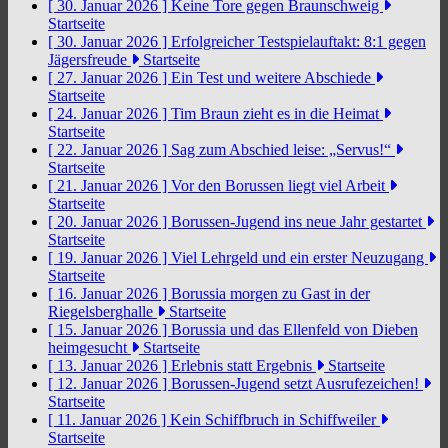
[ 30. Januar 2026 ]
Keine Tore gegen Braunschweig
Startseite
[ 30. Januar 2026 ]
Erfolgreicher Testspielauftakt: 8:1 gegen
Jägersfreude
Startseite
[ 27. Januar 2026 ]
Ein Test und weitere Abschiede
Startseite
[ 24. Januar 2026 ]
Tim Braun zieht es in die Heimat
Startseite
[ 22. Januar 2026 ]
Sag zum Abschied leise: „Servus!“
Startseite
[ 21. Januar 2026 ]
Vor den Borussen liegt viel Arbeit
Startseite
[ 20. Januar 2026 ]
Borussen-Jugend ins neue Jahr gestartet
Startseite
[ 19. Januar 2026 ]
Viel Lehrgeld und ein erster Neuzugang
Startseite
[ 16. Januar 2026 ]
Borussia morgen zu Gast in der
Riegelsberghalle
Startseite
[ 15. Januar 2026 ]
Borussia und das Ellenfeld von Dieben
heimgesucht
Startseite
[ 13. Januar 2026 ]
Erlebnis statt Ergebnis
Startseite
[ 12. Januar 2026 ]
Borussen-Jugend setzt Ausrufezeichen!
Startseite
[ 11. Januar 2026 ]
Kein Schiffbruch in Schiffweiler
Startseite