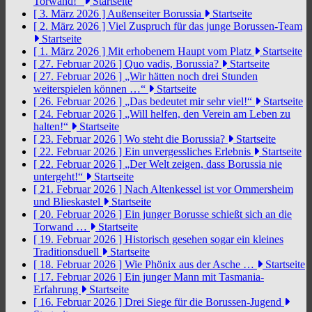
Torwand!“
Startseite
[ 3. März 2026 ]
Außenseiter Borussia
Startseite
[ 2. März 2026 ]
Viel Zuspruch für das junge Borussen-Team
Startseite
[ 1. März 2026 ]
Mit erhobenem Haupt vom Platz
Startseite
[ 27. Februar 2026 ]
Quo vadis, Borussia?
Startseite
[ 27. Februar 2026 ]
„Wir hätten noch drei Stunden
weiterspielen können …“
Startseite
[ 26. Februar 2026 ]
„Das bedeutet mir sehr viel!“
Startseite
[ 24. Februar 2026 ]
„Will helfen, den Verein am Leben zu
halten!“
Startseite
[ 23. Februar 2026 ]
Wo steht die Borussia?
Startseite
[ 22. Februar 2026 ]
Ein unvergessliches Erlebnis
Startseite
[ 22. Februar 2026 ]
„Der Welt zeigen, dass Borussia nie
untergeht!“
Startseite
[ 21. Februar 2026 ]
Nach Altenkessel ist vor Ommersheim
und Blieskastel
Startseite
[ 20. Februar 2026 ]
Ein junger Borusse schießt sich an die
Torwand …
Startseite
[ 19. Februar 2026 ]
Historisch gesehen sogar ein kleines
Traditionsduell
Startseite
[ 18. Februar 2026 ]
Wie Phönix aus der Asche …
Startseite
[ 17. Februar 2026 ]
Ein junger Mann mit Tasmania-
Erfahrung
Startseite
[ 16. Februar 2026 ]
Drei Siege für die Borussen-Jugend