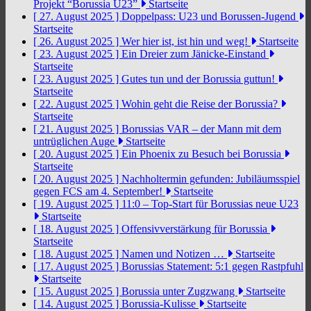
Projekt “Borussia U23”
Startseite
[ 27. August 2025 ]
Doppelpass: U23 und Borussen-Jugend
Startseite
[ 26. August 2025 ]
Wer hier ist, ist hin und weg!
Startseite
[ 23. August 2025 ]
Ein Dreier zum Jänicke-Einstand
Startseite
[ 23. August 2025 ]
Gutes tun und der Borussia guttun!
Startseite
[ 22. August 2025 ]
Wohin geht die Reise der Borussia?
Startseite
[ 21. August 2025 ]
Borussias VAR – der Mann mit dem
untrüglichen Auge
Startseite
[ 20. August 2025 ]
Ein Phoenix zu Besuch bei Borussia
Startseite
[ 20. August 2025 ]
Nachholtermin gefunden: Jubiläumsspiel
gegen FCS am 4. September!
Startseite
[ 19. August 2025 ]
11:0 – Top-Start für Borussias neue U23
Startseite
[ 18. August 2025 ]
Offensivverstärkung für Borussia
Startseite
[ 18. August 2025 ]
Namen und Notizen …
Startseite
[ 17. August 2025 ]
Borussias Statement: 5:1 gegen Rastpfuhl
Startseite
[ 15. August 2025 ]
Borussia unter Zugzwang
Startseite
[ 14. August 2025 ]
Borussia-Kulisse
Startseite