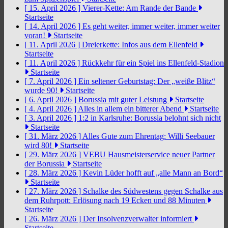
[ 15. April 2026 ]
Vierer-Kette: Am Rande der Bande
Startseite
[ 14. April 2026 ]
Es geht weiter, immer weiter, immer weiter
voran!
Startseite
[ 11. April 2026 ]
Dreierkette: Infos aus dem Ellenfeld
Startseite
[ 11. April 2026 ]
Rückkehr für ein Spiel ins Ellenfeld-Stadion
Startseite
[ 7. April 2026 ]
Ein seltener Geburtstag: Der „weiße Blitz“
wurde 90!
Startseite
[ 6. April 2026 ]
Borussia mit guter Leistung
Startseite
[ 4. April 2026 ]
Alles in allem ein bitterer Abend
Startseite
[ 3. April 2026 ]
1:2 in Karlsruhe: Borussia belohnt sich nicht
Startseite
[ 31. März 2026 ]
Alles Gute zum Ehrentag: Willi Seebauer
wird 80!
Startseite
[ 29. März 2026 ]
VEBU Hausmeisterservice neuer Partner
der Borussia
Startseite
[ 28. März 2026 ]
Kevin Lüder hofft auf „alle Mann an Bord“
Startseite
[ 27. März 2026 ]
Schalke des Südwestens gegen Schalke aus
dem Ruhrpott: Erlösung nach 19 Ecken und 88 Minuten
Startseite
[ 26. März 2026 ]
Der Insolvenzverwalter informiert
Startseite