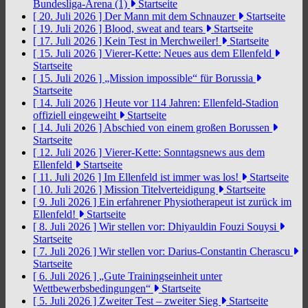
Bundesliga-Arena (1)
Startseite
[ 20. Juli 2026 ]
Der Mann mit dem Schnauzer
Startseite
[ 19. Juli 2026 ]
Blood, sweat and tears
Startseite
[ 17. Juli 2026 ]
Kein Test in Merchweiler!
Startseite
[ 15. Juli 2026 ]
Vierer-Kette: Neues aus dem Ellenfeld
Startseite
[ 15. Juli 2026 ]
„Mission impossible“ für Borussia
Startseite
[ 14. Juli 2026 ]
Heute vor 114 Jahren: Ellenfeld-Stadion
offiziell eingeweiht
Startseite
[ 14. Juli 2026 ]
Abschied von einem großen Borussen
Startseite
[ 12. Juli 2026 ]
Vierer-Kette: Sonntagsnews aus dem
Ellenfeld
Startseite
[ 11. Juli 2026 ]
Im Ellenfeld ist immer was los!
Startseite
[ 10. Juli 2026 ]
Mission Titelverteidigung
Startseite
[ 9. Juli 2026 ]
Ein erfahrener Physiotherapeut ist zurück im
Ellenfeld!
Startseite
[ 8. Juli 2026 ]
Wir stellen vor: Dhiyauldin Fouzi Souysi
Startseite
[ 7. Juli 2026 ]
Wir stellen vor: Darius-Constantin Cherascu
Startseite
[ 6. Juli 2026 ]
„Gute Trainingseinheit unter
Wettbewerbsbedingungen“
Startseite
[ 5. Juli 2026 ]
Zweiter Test – zweiter Sieg
Startseite