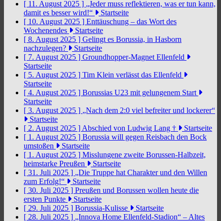
[ 11. August 2025 ]
„Jeder muss reflektieren, was er tun kann,
damit es besser wird!“
Startseite
[ 10. August 2025 ]
Enttäuschung – das Wort des
Wochenendes
Startseite
[ 8. August 2025 ]
Gelingt es Borussia, in Hasborn
nachzulegen?
Startseite
[ 7. August 2025 ]
Groundhopper-Magnet Ellenfeld
Startseite
[ 5. August 2025 ]
Tim Klein verlässt das Ellenfeld
Startseite
[ 4. August 2025 ]
Borussias U23 mit gelungenem Start
Startseite
[ 3. August 2025 ]
„Nach dem 2:0 viel befreiter und lockerer“
Startseite
[ 2. August 2025 ]
Abschied von Ludwig Lang †
Startseite
[ 1. August 2025 ]
Borussia will gegen Reisbach den Bock
umstoßen
Startseite
[ 1. August 2025 ]
Misslungene zweite Borussen-Halbzeit,
heimstarke Preußen
Startseite
[ 31. Juli 2025 ]
„Die Truppe hat Charakter und den Willen
zum Erfolg!“
Startseite
[ 30. Juli 2025 ]
Preußen und Borussen wollen heute die
ersten Punkte
Startseite
[ 29. Juli 2025 ]
Borussia-Kulisse
Startseite
[ 28. Juli 2025 ]
„Innova Home Ellenfeld-Stadion“ – Altes