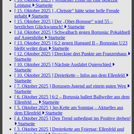
Leistung
Startseite
[ 15. Oktober 2025 ]
„Chrissie“ hätte seine helle Freude
gehabt
Startseite
[ 15. Oktober 2025 ]
Der „Ober-Borusse“ wird 55 –
herzlichen Glückwunsch!
Startseite
[ 14. Oktober 2025 ]
Schwalbach gegen Borussia: Pokalduell
auf Augenhöhe
Startseite
[ 13. Oktober 2025 ]
6:2 gegen Hangard II – Borussias U23
bleibt weiter dran
Startseite
[ 12. Oktober 2025 ]
Dreckige drei Punkte am Franzenhaus
Startseite
[ 10. Oktober 2025 ]
Nächste Ausfahrt Quierschied
Startseite
[ 10. Oktober 2025 ]
Dreierkette – Infos aus dem Ellenfeld
Startseite
[ 7. Oktober 2025 ]
Borussen-Jugend auf einem guten Weg
Startseite
[ 6. Oktober 2025 ]
6:2 – Borussia ballert Ballweiler aus dem
Ellenfeld …
Startseite
[ 5. Oktober 2025 ]
3er-Kette am Sonntag – Aktuelles aus
dem Ellenfeld
Startseite
[ 4. Oktober 2025 ]
Den Trend unbedingt ins Positive drehen!
Startseite
[ 3. Oktober 2025 ]
Dreierkette am Feiertag: Ellenfeld und