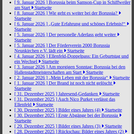
[ 9. Januar 2026 ]
Borussia beim Samson-Cup in Schiffweiler
am Start
Startseite
[ 8. Januar 2026 ]
Wie geht es weiter bei der Borussia?
Startseite
[ 6. Januar 2026 ]
„Gute Erfahrung und schönes Erlebnis!“
Startseite
[ 5. Januar 2026 ]
Der personelle Aderlass geht weiter
Startseite
[ 5. Januar 2026 ]
Der Förderverein 2000 Borussia
Neunkirchen e.V. lädt ein
Startseite
[ 4. Januar 2026 ]
Ellenfeld-Doppelpass: Ein Geburtstag und
ein Wechsel
Startseite
[ 3. Januar 2026 ]
Am morgigen Sonntag: Borussia bei den
Hallenstadtmeisterschaften am Start
Startseite
[ 2. Januar 2026 ]
„Mein Leben mit der Borussia“
Startseite
[ 1. Januar 2026 ]
Der Brand ist noch nicht gelöscht
Startseite
[ 31. Dezember 2025 ]
Jahresend-Gedanken
Startseite
[ 31. Dezember 2025 ]
Auch Nico Purket verlässt das
Ellenfeld
Startseite
[ 30. Dezember 2025 ]
Bilder eines Jahres (4)
Startseite
[ 30. Dezember 2025 ]
Erste Abgänge bei der Borussia
Startseite
[ 29. Dezember 2025 ]
Bilder eines Jahres (3)
Startseite
[ 28. Dezember 2025 ]
Rückschau: Bilder eines Jahres (2)