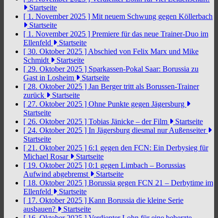
Startseite
[ 1. November 2025 ]
Mit neuem Schwung gegen Köllerbach
Startseite
[ 1. November 2025 ]
Premiere für das neue Trainer-Duo im
Ellenfeld
Startseite
[ 30. Oktober 2025 ]
Abschied von Felix Marx und Mike
Schmidt
Startseite
[ 29. Oktober 2025 ]
Sparkassen-Pokal Saar: Borussia zu
Gast in Losheim
Startseite
[ 28. Oktober 2025 ]
Jan Berger tritt als Borussen-Trainer
zurück
Startseite
[ 27. Oktober 2025 ]
Ohne Punkte gegen Jägersburg
Startseite
[ 26. Oktober 2025 ]
Tobias Jänicke – der Film
Startseite
[ 24. Oktober 2025 ]
In Jägersburg diesmal nur Außenseiter
Startseite
[ 21. Oktober 2025 ]
6:1 gegen den FCN: Ein Derbysieg für
Michael Rosar
Startseite
[ 19. Oktober 2025 ]
0:1 gegen Limbach – Borussias
Aufwind abgebremst
Startseite
[ 18. Oktober 2025 ]
Borussia gegen FCN 21 – Derbytime im
Ellenfeld
Startseite
[ 17. Oktober 2025 ]
Kann Borussia die kleine Serie
ausbauen?
Startseite
[ 16. Oktober 2025 ]
Verdienter Lohn für eine beherzte