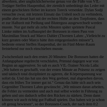
abwehren, aber unglücklicherweise genau vor die Füße von VfL-
Torjäger Steffen Haupenthal, der ziemlich unbedrängt das Leder mit
einem geschickten Heber im kurzen Toreck versenkte. Dylan Sodji
versuchte zwar, mit letztem Einsatz das Unheil noch zu verhindern,
prallte aber derart hart mit der rechten Hüfte an den Torpfosten, dass
er zur Halbzeit mit Prellung und Bluterguss ausgewechselt werden
musste. Nur gut mehr als zehn Minuten später sprintete Pascal
Limke mitten im Aufbauspiel der Borussen in einen Pass von
Maximilian Strack auf Marco Dahler (Thorsten Lahm: „Vielleicht zu
kurz geraten oder Marco hätte ihm entgegenlaufen müssen“),
bediente erneut Steffen Haupenthal, der im Fünf-Meter-Raum
freistehend nur noch einschieben musste.
Zwischenfazit nach den ersten 20 Minuten: Die Borussen hatten die
Anfangsphase regelrecht verschlafen, Primstal dagegen war von
Beginn an aggressiver. So sah es auch VfL-Trainer Nicola Lalla:
„Wir haben es geschafft, von der ersten Minute an Präsenz zu zeigen
und taktisch total diszipliniert zu agieren, die Körperspannung war
sofort da. Und das hat uns den Weg geebnet, mal abgesehen davon,
dass ein frühes Tor immer gut ist.“ Genau das hätte sich auch sein
Gegenüber Thorsten Lahm gewünscht: „Wir müssen daran arbeiten,
die Fehler zu vermeiden und auch mal selbst wieder in Führung zu
gehen und uns dadurch selbst den Rücken zu stärken. Denn dann
können wir auch richtig gut Fußball spielen. Das haben wir ja schon
oft genug bewiesen“, so der Borussen-Coach, der nach dem 0:2