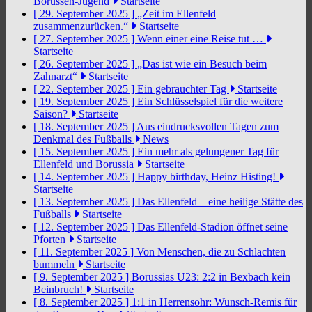
Borussen-Jugend
Startseite
[ 29. September 2025 ]
„Zeit im Ellenfeld
zusammenzurücken.“
Startseite
[ 27. September 2025 ]
Wenn einer eine Reise tut …
Startseite
[ 26. September 2025 ]
„Das ist wie ein Besuch beim
Zahnarzt“
Startseite
[ 22. September 2025 ]
Ein gebrauchter Tag
Startseite
[ 19. September 2025 ]
Ein Schlüsselspiel für die weitere
Saison?
Startseite
[ 18. September 2025 ]
Aus eindrucksvollen Tagen zum
Denkmal des Fußballs
News
[ 15. September 2025 ]
Ein mehr als gelungener Tag für
Ellenfeld und Borussia
Startseite
[ 14. September 2025 ]
Happy birthday, Heinz Histing!
Startseite
[ 13. September 2025 ]
Das Ellenfeld – eine heilige Stätte des
Fußballs
Startseite
[ 12. September 2025 ]
Das Ellenfeld-Stadion öffnet seine
Pforten
Startseite
[ 11. September 2025 ]
Von Menschen, die zu Schlachten
bummeln
Startseite
[ 9. September 2025 ]
Borussias U23: 2:2 in Bexbach kein
Beinbruch!
Startseite
[ 8. September 2025 ]
1:1 in Herrensohr: Wunsch-Remis für