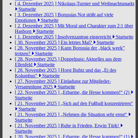
[ 4. Dezember 2025 ]
Nikolaus-Turnier und Weihnachtsmarkt
Startseite
[ 3. Dezember 2025 ]
Borussias Not stößt auf viele
Emotionen
Startseite
[ 2. Dezember 2025 ]
Mit Moral und Charakter zum 2:1 über
Hasborn
Startseite
[ 1. Dezember 2025 ]
Insolvenzantrag eingereicht
Startseite
[ 30. November 2025 ]
Ein letztes Mal?
Startseite
[ 28. November 2025 ]
Kann Borussia der „black week”
trotzen?
Startseite
[ 28. November 2025 ]
Doppelpass: Aktuelles aus dem
Ellenfeld
Startseite
[ 28. November 2025 ]
Horst Buhtz und das „Ei des
Kolumbus“
Startseite
[ 27. November 2025 ]
Einladung zur Mitglieder-
Versammlung 2025
Startseite
[ 22. November 2025 ]
„Erbarme, die Hesse kommen!“ (2)
Startseite
[ 21. November 2025 ]
„Sich auf den Fußball konzentrieren“
Startseite
[ 21. November 2025 ]
„Nehmen die Situation sehr ernst“
Startseite
[ 21. November 2025 ]
Ruhe in Frieden, Erwin Türk!
Startseite
[ 20. November 2025 ]
„Erbarme, die Hesse kommen!“ (1)