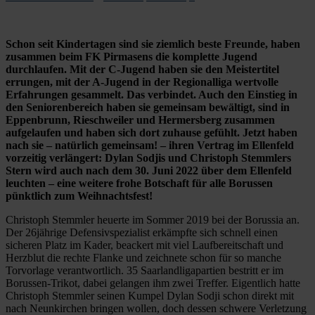
Schon seit Kindertagen sind sie ziemlich beste Freunde, haben
zusammen beim FK Pirmasens die komplette Jugend
durchlaufen. Mit der C-Jugend haben sie den Meistertitel
errungen, mit der A-Jugend in der Regionalliga wertvolle
Erfahrungen gesammelt. Das verbindet. Auch den Einstieg in
den Seniorenbereich haben sie gemeinsam bewältigt, sind in
Eppenbrunn, Rieschweiler und Hermersberg zusammen
aufgelaufen und haben sich dort zuhause gefühlt. Jetzt haben
nach sie – natürlich gemeinsam! – ihren Vertrag im Ellenfeld
vorzeitig verlängert: Dylan Sodjis und Christoph Stemmlers
Stern wird auch nach dem 30. Juni 2022 über dem Ellenfeld
leuchten – eine weitere frohe Botschaft für alle Borussen
pünktlich zum Weihnachtsfest!
Christoph Stemmler heuerte im Sommer 2019 bei der Borussia an.
Der 26jährige Defensivspezialist erkämpfte sich schnell einen
sicheren Platz im Kader, beackert mit viel Laufbereitschaft und
Herzblut die rechte Flanke und zeichnete schon für so manche
Torvorlage verantwortlich. 35 Saarlandligapartien bestritt er im
Borussen-Trikot, dabei gelangen ihm zwei Treffer. Eigentlich hatte
Christoph Stemmler seinen Kumpel Dylan Sodji schon direkt mit
nach Neunkirchen bringen wollen, doch dessen schwere Verletzung