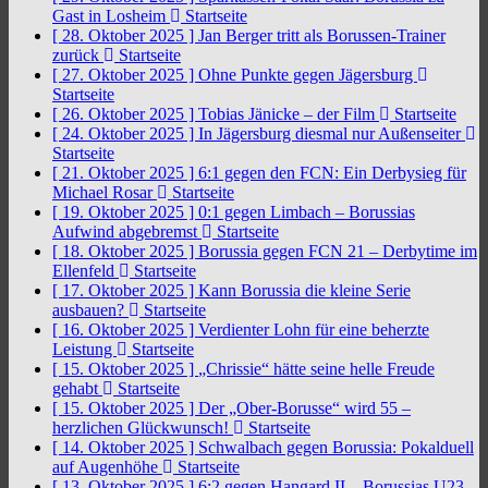
Gast in Losheim
Startseite
[ 28. Oktober 2025 ]
Jan Berger tritt als Borussen-Trainer
zurück
Startseite
[ 27. Oktober 2025 ]
Ohne Punkte gegen Jägersburg
Startseite
[ 26. Oktober 2025 ]
Tobias Jänicke – der Film
Startseite
[ 24. Oktober 2025 ]
In Jägersburg diesmal nur Außenseiter
Startseite
[ 21. Oktober 2025 ]
6:1 gegen den FCN: Ein Derbysieg für
Michael Rosar
Startseite
[ 19. Oktober 2025 ]
0:1 gegen Limbach – Borussias
Aufwind abgebremst
Startseite
[ 18. Oktober 2025 ]
Borussia gegen FCN 21 – Derbytime im
Ellenfeld
Startseite
[ 17. Oktober 2025 ]
Kann Borussia die kleine Serie
ausbauen?
Startseite
[ 16. Oktober 2025 ]
Verdienter Lohn für eine beherzte
Leistung
Startseite
[ 15. Oktober 2025 ]
„Chrissie“ hätte seine helle Freude
gehabt
Startseite
[ 15. Oktober 2025 ]
Der „Ober-Borusse“ wird 55 –
herzlichen Glückwunsch!
Startseite
[ 14. Oktober 2025 ]
Schwalbach gegen Borussia: Pokalduell
auf Augenhöhe
Startseite
[ 13. Oktober 2025 ]
6:2 gegen Hangard II – Borussias U23