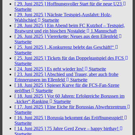
[ 29. Juni 2025 ]
Hoffnungsvoller Start für die neue U23
Startseite
[ 29. Juni 2025 ]
Nächste Testspiel-Ausfahrt: Holz-
Wahlschied
Startseite
[ 28. Juni 2025 ]
Ein Abend beim FC Kutzhof – Testspiel,
Bratwurst und ein bisschen Nostalgie
1.Mannschaft
[ 26. Juni 2025 ]
Viererkette: Neues aus dem Ellenfeld
Startseite
[ 25. Juni 2025 ]
„Konkurrenz belebt das Geschäft!“
Startseite
[ 25. Juni 2025 ]
Tickets für das Doppelgastspiel des FCS
Startseite
[ 24. Juni 2025 ]
Es geht wieder los!
Startseite
[ 23. Juni 2025 ]
Abschied und Trauer, aber auch frohe
Erinnerungen im Ellenfeld
Startseite
[ 18. Juni 2025 ]
Spieser Kurve für die FCS-Fan-Szene
geöffnet
Startseite
[ 18. Juni 2025 ]
Vor 60 Jahren: Erfolgreiche Borussen im
„kicker“-Ranking
Startseite
[ 17. Juni 2025 ]
Eine Eiche für Borussias Abwehrzentrum
Startseite
[ 16. Juni 2025 ]
Borussia bekommt das Eröffnungsspiel!
Startseite
[ 14. Juni 2025 ]
75 Jahre Gerd Zewe – happy birthay!
Startseite