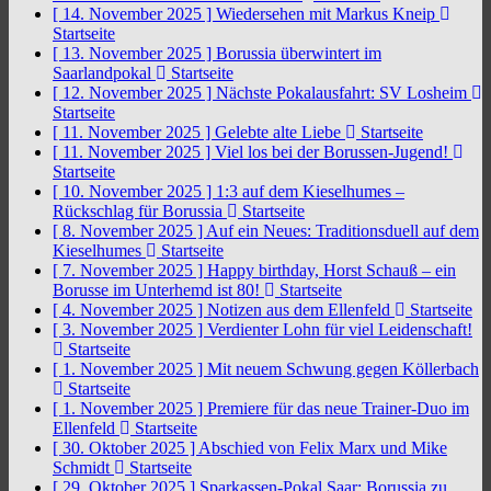
[ 14. November 2025 ]
Wiedersehen mit Markus Kneip
Startseite
[ 13. November 2025 ]
Borussia überwintert im
Saarlandpokal
Startseite
[ 12. November 2025 ]
Nächste Pokalausfahrt: SV Losheim
Startseite
[ 11. November 2025 ]
Gelebte alte Liebe
Startseite
[ 11. November 2025 ]
Viel los bei der Borussen-Jugend!
Startseite
[ 10. November 2025 ]
1:3 auf dem Kieselhumes –
Rückschlag für Borussia
Startseite
[ 8. November 2025 ]
Auf ein Neues: Traditionsduell auf dem
Kieselhumes
Startseite
[ 7. November 2025 ]
Happy birthday, Horst Schauß – ein
Borusse im Unterhemd ist 80!
Startseite
[ 4. November 2025 ]
Notizen aus dem Ellenfeld
Startseite
[ 3. November 2025 ]
Verdienter Lohn für viel Leidenschaft!
Startseite
[ 1. November 2025 ]
Mit neuem Schwung gegen Köllerbach
Startseite
[ 1. November 2025 ]
Premiere für das neue Trainer-Duo im
Ellenfeld
Startseite
[ 30. Oktober 2025 ]
Abschied von Felix Marx und Mike
Schmidt
Startseite
[ 29. Oktober 2025 ]
Sparkassen-Pokal Saar: Borussia zu