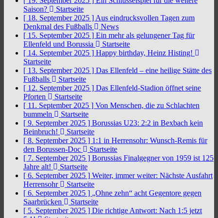
[ 19. September 2025 ]
Ein Schlüsselspiel für die weitere
Saison?
Startseite
[ 18. September 2025 ]
Aus eindrucksvollen Tagen zum
Denkmal des Fußballs
News
[ 15. September 2025 ]
Ein mehr als gelungener Tag für
Ellenfeld und Borussia
Startseite
[ 14. September 2025 ]
Happy birthday, Heinz Histing!
Startseite
[ 13. September 2025 ]
Das Ellenfeld – eine heilige Stätte des
Fußballs
Startseite
[ 12. September 2025 ]
Das Ellenfeld-Stadion öffnet seine
Pforten
Startseite
[ 11. September 2025 ]
Von Menschen, die zu Schlachten
bummeln
Startseite
[ 9. September 2025 ]
Borussias U23: 2:2 in Bexbach kein
Beinbruch!
Startseite
[ 8. September 2025 ]
1:1 in Herrensohr: Wunsch-Remis für
den Borussen-Doc
Startseite
[ 7. September 2025 ]
Borussias Finalgegner von 1959 ist 125
Jahre alt!
Startseite
[ 6. September 2025 ]
Weiter, immer weiter: Nächste Ausfahrt
Herrensohr
Startseite
[ 6. September 2025 ]
„Ohne zehn“ acht Gegentore gegen
Saarbrücken
Startseite
[ 5. September 2025 ]
Die richtige Antwort: Nach 1:5 jetzt