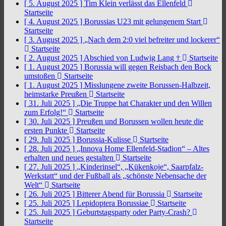
[ 5. August 2025 ]
Tim Klein verlässt das Ellenfeld
Startseite
[ 4. August 2025 ]
Borussias U23 mit gelungenem Start
Startseite
[ 3. August 2025 ]
„Nach dem 2:0 viel befreiter und lockerer“
Startseite
[ 2. August 2025 ]
Abschied von Ludwig Lang †
Startseite
[ 1. August 2025 ]
Borussia will gegen Reisbach den Bock
umstoßen
Startseite
[ 1. August 2025 ]
Misslungene zweite Borussen-Halbzeit,
heimstarke Preußen
Startseite
[ 31. Juli 2025 ]
„Die Truppe hat Charakter und den Willen
zum Erfolg!“
Startseite
[ 30. Juli 2025 ]
Preußen und Borussen wollen heute die
ersten Punkte
Startseite
[ 29. Juli 2025 ]
Borussia-Kulisse
Startseite
[ 28. Juli 2025 ]
„Innova Home Ellenfeld-Stadion“ – Altes
erhalten und neues gestalten
Startseite
[ 27. Juli 2025 ]
„Kinderinsel“, „Kükenkoje“, Saarpfalz-
Werkstatt“ und der Fußball als „schönste Nebensache der
Welt“
Startseite
[ 26. Juli 2025 ]
Bitterer Abend für Borussia
Startseite
[ 25. Juli 2025 ]
Lepidoptera Borussiae
Startseite
[ 25. Juli 2025 ]
Geburtstagsparty oder Party-Crash?
Startseite