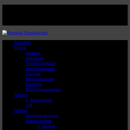
Facebook
Twitter
Instagram
Youtube
Startseite
Verein
Satzung
Steckbrief
Vereinsspielplan
Stadionmagazin
Chronik
Mitgliedsantrag
Ellenfeld
Platzbelegungsplan
Aktive
1. Mannschaft
AH
Jugend
Jugendsponsoring
Mannschaften
G Jugend