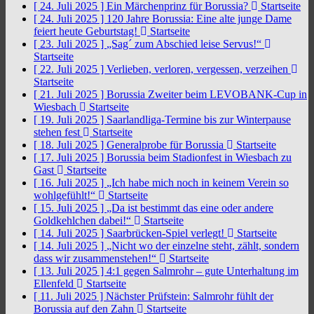
[ 24. Juli 2025 ]
Ein Märchenprinz für Borussia?
Startseite
[ 24. Juli 2025 ]
120 Jahre Borussia: Eine alte junge Dame
feiert heute Geburtstag!
Startseite
[ 23. Juli 2025 ]
„Sag´ zum Abschied leise Servus!“
Startseite
[ 22. Juli 2025 ]
Verlieben, verloren, vergessen, verzeihen
Startseite
[ 21. Juli 2025 ]
Borussia Zweiter beim LEVOBANK-Cup in
Wiesbach
Startseite
[ 19. Juli 2025 ]
Saarlandliga-Termine bis zur Winterpause
stehen fest
Startseite
[ 18. Juli 2025 ]
Generalprobe für Borussia
Startseite
[ 17. Juli 2025 ]
Borussia beim Stadionfest in Wiesbach zu
Gast
Startseite
[ 16. Juli 2025 ]
„Ich habe mich noch in keinem Verein so
wohlgefühlt!“
Startseite
[ 15. Juli 2025 ]
„Da ist bestimmt das eine oder andere
Goldkehlchen dabei!“
Startseite
[ 14. Juli 2025 ]
Saarbrücken-Spiel verlegt!
Startseite
[ 14. Juli 2025 ]
„Nicht wo der einzelne steht, zählt, sondern
dass wir zusammenstehen!“
Startseite
[ 13. Juli 2025 ]
4:1 gegen Salmrohr – gute Unterhaltung im
Ellenfeld
Startseite
[ 11. Juli 2025 ]
Nächster Prüfstein: Salmrohr fühlt der
Borussia auf den Zahn
Startseite