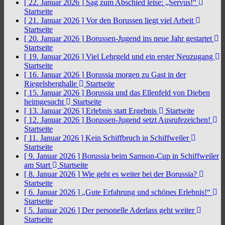
[ 22. Januar 2026 ]
Sag zum Abschied leise: „Servus!“
Startseite
[ 21. Januar 2026 ]
Vor den Borussen liegt viel Arbeit
Startseite
[ 20. Januar 2026 ]
Borussen-Jugend ins neue Jahr gestartet
Startseite
[ 19. Januar 2026 ]
Viel Lehrgeld und ein erster Neuzugang
Startseite
[ 16. Januar 2026 ]
Borussia morgen zu Gast in der
Riegelsberghalle
Startseite
[ 15. Januar 2026 ]
Borussia und das Ellenfeld von Dieben
heimgesucht
Startseite
[ 13. Januar 2026 ]
Erlebnis statt Ergebnis
Startseite
[ 12. Januar 2026 ]
Borussen-Jugend setzt Ausrufezeichen!
Startseite
[ 11. Januar 2026 ]
Kein Schiffbruch in Schiffweiler
Startseite
[ 9. Januar 2026 ]
Borussia beim Samson-Cup in Schiffweiler
am Start
Startseite
[ 8. Januar 2026 ]
Wie geht es weiter bei der Borussia?
Startseite
[ 6. Januar 2026 ]
„Gute Erfahrung und schönes Erlebnis!“
Startseite
[ 5. Januar 2026 ]
Der personelle Aderlass geht weiter
Startseite