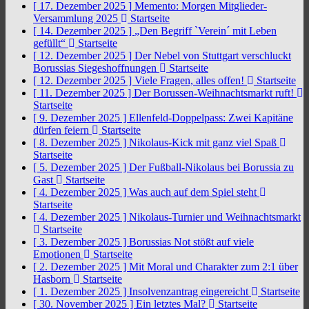
[ 17. Dezember 2025 ]
Memento: Morgen Mitglieder-
Versammlung 2025
Startseite
[ 14. Dezember 2025 ]
„Den Begriff `Verein´ mit Leben
gefüllt“
Startseite
[ 12. Dezember 2025 ]
Der Nebel von Stuttgart verschluckt
Borussias Siegeshoffnungen
Startseite
[ 12. Dezember 2025 ]
Viele Fragen, alles offen!
Startseite
[ 11. Dezember 2025 ]
Der Borussen-Weihnachtsmarkt ruft!
Startseite
[ 9. Dezember 2025 ]
Ellenfeld-Doppelpass: Zwei Kapitäne
dürfen feiern
Startseite
[ 8. Dezember 2025 ]
Nikolaus-Kick mit ganz viel Spaß
Startseite
[ 5. Dezember 2025 ]
Der Fußball-Nikolaus bei Borussia zu
Gast
Startseite
[ 4. Dezember 2025 ]
Was auch auf dem Spiel steht
Startseite
[ 4. Dezember 2025 ]
Nikolaus-Turnier und Weihnachtsmarkt
Startseite
[ 3. Dezember 2025 ]
Borussias Not stößt auf viele
Emotionen
Startseite
[ 2. Dezember 2025 ]
Mit Moral und Charakter zum 2:1 über
Hasborn
Startseite
[ 1. Dezember 2025 ]
Insolvenzantrag eingereicht
Startseite
[ 30. November 2025 ]
Ein letztes Mal?
Startseite