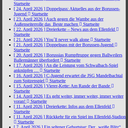
Startseite
[ 24. April 2026 ]
Doppelpass: Aktuelles aus der Borussen-
Jugend
Startseite
[ 23. April 2026 ]
Auch gegen die Wambe aus der
Außenseiterrolle das Beste machen
Startseite
[ 22. April 2026 ]
Dreierkette – News aus dem Ellenfeld
Startseite
[ 21. April 2026 ]
You´ll never walk alone
Startseite
[ 21. April 2026 ]
Doppelpass mit der Borussen-Jugend
Startseite
[ 20. April 2026 ]
Borussias Rumpftruppe gegen Ballweilers
Ballermänner überfordert
Startseite
[ 17. April 2026 ]
An die Leistung vom Schwalbach-Spiel
anknüpfen …
Startseite
[ 16. April 2026 ]
C-Jugend erwartet die JSG Mandelbachtal
zum Spitzenspiel
Startseite
[ 15. April 2026 ]
Vierer-Kette: Am Rande der Bande
Startseite
[ 14. April 2026 ]
Es geht weiter, immer weiter, immer weiter
voran!
Startseite
[ 11. April 2026 ]
Dreierkette: Infos aus dem Ellenfeld
Startseite
[ 11. April 2026 ]
Rückkehr für ein Spiel ins Ellenfeld-Stadion
Startseite
[ 7. April 2026 ]
Ein seltener Geburtstag: Der „weiße Blitz“