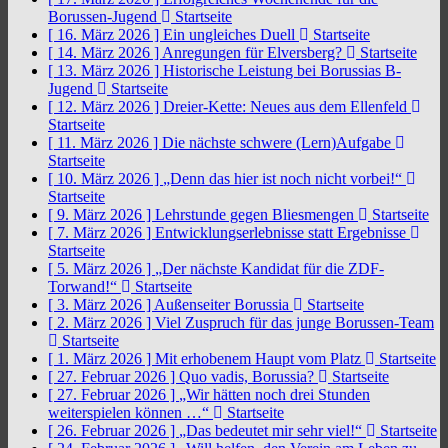
Borussen-Jugend
Startseite
[ 16. März 2026 ]
Ein ungleiches Duell
Startseite
[ 14. März 2026 ]
Anregungen für Elversberg?
Startseite
[ 13. März 2026 ]
Historische Leistung bei Borussias B-
Jugend
Startseite
[ 12. März 2026 ]
Dreier-Kette: Neues aus dem Ellenfeld
Startseite
[ 11. März 2026 ]
Die nächste schwere (Lern)Aufgabe
Startseite
[ 10. März 2026 ]
„Denn das hier ist noch nicht vorbei!“
Startseite
[ 9. März 2026 ]
Lehrstunde gegen Bliesmengen
Startseite
[ 7. März 2026 ]
Entwicklungserlebnisse statt Ergebnisse
Startseite
[ 5. März 2026 ]
„Der nächste Kandidat für die ZDF-
Torwand!“
Startseite
[ 3. März 2026 ]
Außenseiter Borussia
Startseite
[ 2. März 2026 ]
Viel Zuspruch für das junge Borussen-Team
Startseite
[ 1. März 2026 ]
Mit erhobenem Haupt vom Platz
Startseite
[ 27. Februar 2026 ]
Quo vadis, Borussia?
Startseite
[ 27. Februar 2026 ]
„Wir hätten noch drei Stunden
weiterspielen können …“
Startseite
[ 26. Februar 2026 ]
„Das bedeutet mir sehr viel!“
Startseite