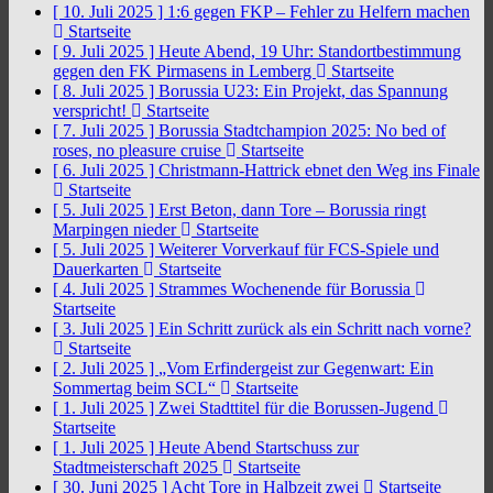
[ 10. Juli 2025 ]
1:6 gegen FKP – Fehler zu Helfern machen
Startseite
[ 9. Juli 2025 ]
Heute Abend, 19 Uhr: Standortbestimmung
gegen den FK Pirmasens in Lemberg
Startseite
[ 8. Juli 2025 ]
Borussia U23: Ein Projekt, das Spannung
verspricht!
Startseite
[ 7. Juli 2025 ]
Borussia Stadtchampion 2025: No bed of
roses, no pleasure cruise
Startseite
[ 6. Juli 2025 ]
Christmann-Hattrick ebnet den Weg ins Finale
Startseite
[ 5. Juli 2025 ]
Erst Beton, dann Tore – Borussia ringt
Marpingen nieder
Startseite
[ 5. Juli 2025 ]
Weiterer Vorverkauf für FCS-Spiele und
Dauerkarten
Startseite
[ 4. Juli 2025 ]
Strammes Wochenende für Borussia
Startseite
[ 3. Juli 2025 ]
Ein Schritt zurück als ein Schritt nach vorne?
Startseite
[ 2. Juli 2025 ]
„Vom Erfindergeist zur Gegenwart: Ein
Sommertag beim SCL“
Startseite
[ 1. Juli 2025 ]
Zwei Stadttitel für die Borussen-Jugend
Startseite
[ 1. Juli 2025 ]
Heute Abend Startschuss zur
Stadtmeisterschaft 2025
Startseite
[ 30. Juni 2025 ]
Acht Tore in Halbzeit zwei
Startseite