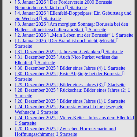
[ 5. Januar 2026 ]
Der Förderverein 2000 Borussia
Neunkirchen e.V. lädt ein
Startseite
[ 4. Januar 2026 ]
Ellenfeld-Doppelpass: Ein Geburtstag und
ein Wechsel
Startseite
[ 3. Januar 2026 ]
Am morgigen Sonntag: Borussia bei den
Hallenstadtmeisterschaften am Start
Startseite
[ 2. Januar 2026 ]
„Mein Leben mit der Borussia“
Startseite
[ 1. Januar 2026 ]
Der Brand ist noch nicht gelöscht
Startseite
[ 31. Dezember 2025 ]
Jahresend-Gedanken
Startseite
[ 31. Dezember 2025 ]
Auch Nico Purket verlässt das
Ellenfeld
Startseite
[ 30. Dezember 2025 ]
Bilder eines Jahres (4)
Startseite
[ 30. Dezember 2025 ]
Erste Abgänge bei der Borussia
Startseite
[ 29. Dezember 2025 ]
Bilder eines Jahres (3)
Startseite
[ 28. Dezember 2025 ]
Rückschau: Bilder eines Jahres (2)
Startseite
[ 26. Dezember 2025 ]
Bilder eines Jahres (1)
Startseite
[ 24. Dezember 2025 ]
Borussia wünscht eine gesegnete
Weihnacht
Startseite
[ 24. Dezember 2025 ]
Vierer-Kette – Infos aus dem Ellenfeld
Startseite
[ 20. Dezember 2025 ]
Zwischen Horroszenario und
Hoffnungsschimmer
Startseite