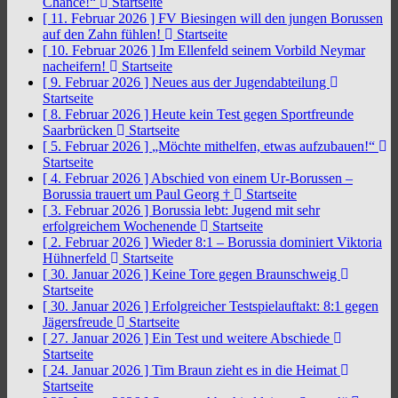
Chance!“
Startseite
[ 11. Februar 2026 ]
FV Biesingen will den jungen Borussen
auf den Zahn fühlen!
Startseite
[ 10. Februar 2026 ]
Im Ellenfeld seinem Vorbild Neymar
nacheifern!
Startseite
[ 9. Februar 2026 ]
Neues aus der Jugendabteilung
Startseite
[ 8. Februar 2026 ]
Heute kein Test gegen Sportfreunde
Saarbrücken
Startseite
[ 5. Februar 2026 ]
„Möchte mithelfen, etwas aufzubauen!“
Startseite
[ 4. Februar 2026 ]
Abschied von einem Ur-Borussen –
Borussia trauert um Paul Georg †
Startseite
[ 3. Februar 2026 ]
Borussia lebt: Jugend mit sehr
erfolgreichem Wochenende
Startseite
[ 2. Februar 2026 ]
Wieder 8:1 – Borussia dominiert Viktoria
Hühnerfeld
Startseite
[ 30. Januar 2026 ]
Keine Tore gegen Braunschweig
Startseite
[ 30. Januar 2026 ]
Erfolgreicher Testspielauftakt: 8:1 gegen
Jägersfreude
Startseite
[ 27. Januar 2026 ]
Ein Test und weitere Abschiede
Startseite
[ 24. Januar 2026 ]
Tim Braun zieht es in die Heimat
Startseite