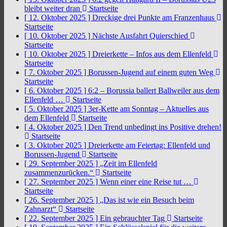
bleibt weiter dran
Startseite
[ 12. Oktober 2025 ]
Dreckige drei Punkte am Franzenhaus
Startseite
[ 10. Oktober 2025 ]
Nächste Ausfahrt Quierschied
Startseite
[ 10. Oktober 2025 ]
Dreierkette – Infos aus dem Ellenfeld
Startseite
[ 7. Oktober 2025 ]
Borussen-Jugend auf einem guten Weg
Startseite
[ 6. Oktober 2025 ]
6:2 – Borussia ballert Ballweiler aus dem
Ellenfeld …
Startseite
[ 5. Oktober 2025 ]
3er-Kette am Sonntag – Aktuelles aus
dem Ellenfeld
Startseite
[ 4. Oktober 2025 ]
Den Trend unbedingt ins Positive drehen!
Startseite
[ 3. Oktober 2025 ]
Dreierkette am Feiertag: Ellenfeld und
Borussen-Jugend
Startseite
[ 29. September 2025 ]
„Zeit im Ellenfeld
zusammenzurücken.“
Startseite
[ 27. September 2025 ]
Wenn einer eine Reise tut …
Startseite
[ 26. September 2025 ]
„Das ist wie ein Besuch beim
Zahnarzt“
Startseite
[ 22. September 2025 ]
Ein gebrauchter Tag
Startseite