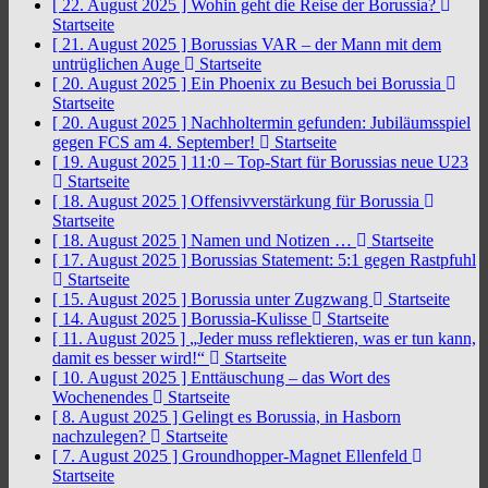
[ 22. August 2025 ]
Wohin geht die Reise der Borussia?
Startseite
[ 21. August 2025 ]
Borussias VAR – der Mann mit dem
untrüglichen Auge
Startseite
[ 20. August 2025 ]
Ein Phoenix zu Besuch bei Borussia
Startseite
[ 20. August 2025 ]
Nachholtermin gefunden: Jubiläumsspiel
gegen FCS am 4. September!
Startseite
[ 19. August 2025 ]
11:0 – Top-Start für Borussias neue U23
Startseite
[ 18. August 2025 ]
Offensivverstärkung für Borussia
Startseite
[ 18. August 2025 ]
Namen und Notizen …
Startseite
[ 17. August 2025 ]
Borussias Statement: 5:1 gegen Rastpfuhl
Startseite
[ 15. August 2025 ]
Borussia unter Zugzwang
Startseite
[ 14. August 2025 ]
Borussia-Kulisse
Startseite
[ 11. August 2025 ]
„Jeder muss reflektieren, was er tun kann,
damit es besser wird!“
Startseite
[ 10. August 2025 ]
Enttäuschung – das Wort des
Wochenendes
Startseite
[ 8. August 2025 ]
Gelingt es Borussia, in Hasborn
nachzulegen?
Startseite
[ 7. August 2025 ]
Groundhopper-Magnet Ellenfeld
Startseite