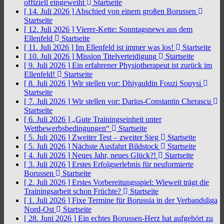
offiziell eingeweiht
Startseite
[ 14. Juli 2026 ]
Abschied von einem großen Borussen
Startseite
[ 12. Juli 2026 ]
Vierer-Kette: Sonntagsnews aus dem
Ellenfeld
Startseite
[ 11. Juli 2026 ]
Im Ellenfeld ist immer was los!
Startseite
[ 10. Juli 2026 ]
Mission Titelverteidigung
Startseite
[ 9. Juli 2026 ]
Ein erfahrener Physiotherapeut ist zurück im
Ellenfeld!
Startseite
[ 8. Juli 2026 ]
Wir stellen vor: Dhiyauldin Fouzi Souysi
Startseite
[ 7. Juli 2026 ]
Wir stellen vor: Darius-Constantin Cherascu
Startseite
[ 6. Juli 2026 ]
„Gute Trainingseinheit unter
Wettbewerbsbedingungen“
Startseite
[ 5. Juli 2026 ]
Zweiter Test – zweiter Sieg
Startseite
[ 5. Juli 2026 ]
Nächste Ausfahrt Bildstock
Startseite
[ 4. Juli 2026 ]
Neues Jahr, neues Glück?!
Startseite
[ 3. Juli 2026 ]
Erstes Erfolgserlebnis für neuformierte
Borussen
Startseite
[ 2. Juli 2026 ]
Erstes Vorbereitungsspiel: Wieweit trägt die
Trainingsarbeit schon Früchte?
Startseite
[ 1. Juli 2026 ]
Fixe Termine für Borussia in der Verbandsliga
Nord-Ost
Startseite
[ 28. Juni 2026 ]
Ein echtes Borussen-Herz hat aufgehört zu