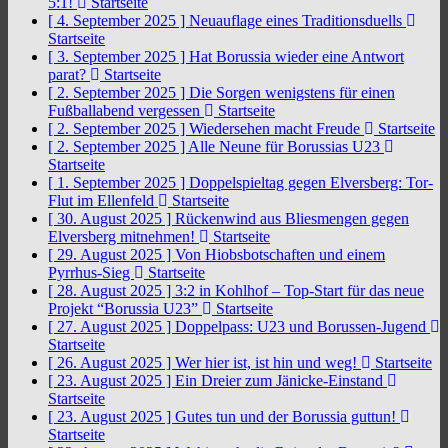
5:1!
Startseite
[ 4. September 2025 ]
Neuauflage eines Traditionsduells
Startseite
[ 3. September 2025 ]
Hat Borussia wieder eine Antwort
parat?
Startseite
[ 2. September 2025 ]
Die Sorgen wenigstens für einen
Fußballabend vergessen
Startseite
[ 2. September 2025 ]
Wiedersehen macht Freude
Startseite
[ 2. September 2025 ]
Alle Neune für Borussias U23
Startseite
[ 1. September 2025 ]
Doppelspieltag gegen Elversberg: Tor-
Flut im Ellenfeld
Startseite
[ 30. August 2025 ]
Rückenwind aus Bliesmengen gegen
Elversberg mitnehmen!
Startseite
[ 29. August 2025 ]
Von Hiobsbotschaften und einem
Pyrrhus-Sieg
Startseite
[ 28. August 2025 ]
3:2 in Kohlhof – Top-Start für das neue
Projekt “Borussia U23”
Startseite
[ 27. August 2025 ]
Doppelpass: U23 und Borussen-Jugend
Startseite
[ 26. August 2025 ]
Wer hier ist, ist hin und weg!
Startseite
[ 23. August 2025 ]
Ein Dreier zum Jänicke-Einstand
Startseite
[ 23. August 2025 ]
Gutes tun und der Borussia guttun!
Startseite