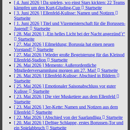
[ 4. Juni 2026 ]
Da spielen, wo einst Stars kickten: 22 Teams
kämpfen um den Kurt-Gluding-Cup
Startseite
[ 3. Juni 2026 ]
Ellenfeld-Kulisse: Namen und Notizen
Startseite
[ 1. Juni 2026 ]
Titel und Vizemeisterschaft für die Borussen-
Jugend!
Startseite
[ 28. Mai 2026 ]
„Ein helles Licht bei der Nacht angezünd´t“
Startseite
[ 27. Mai 2026 ]
Eilmeldung: Borussia hat einen neuen
Vorstand!
Startseite
[ 27. Mai 2026 ]
Wieder große Begeisterung für das Kleinod
Ellenfeld-Stadion
Startseite
[ 26. Mai 2026 ]
Memento: Außerordentliche
Mitgliederversammlung morgen am 27. Mai!
Startseite
[ 26. Mai 2026 ]
Ellenfeld-Kulisse: Abschied in Bildern
Startseite
[ 25. Mai 2026 ]
Emotionaler Saisonabschluss vor guter
Kulisse
Startseite
[ 23. Mai 2026 ]
Die vier Musketiere aus dem Ellenfeld
Startseite
[ 23. Mai 2026 ]
3er-Kette: Namen und Notizen aus dem
Ellenfeld
Startseite
[ 22. Mai 2026 ]
Abschied von der Saarlandliga
Startseite
[ 20. Mai 2026 ]
Deftige Schlappe, erstes Borussen-Tor und
ein Spielabbruch
Startseite