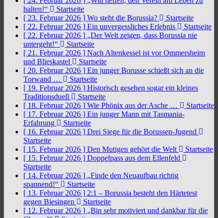
[ 24. Februar 2026 ]
„Will helfen, den Verein am Leben zu
halten!“
Startseite
[ 23. Februar 2026 ]
Wo steht die Borussia?
Startseite
[ 22. Februar 2026 ]
Ein unvergessliches Erlebnis
Startseite
[ 22. Februar 2026 ]
„Der Welt zeigen, dass Borussia nie
untergeht!“
Startseite
[ 21. Februar 2026 ]
Nach Altenkessel ist vor Ommersheim
und Blieskastel
Startseite
[ 20. Februar 2026 ]
Ein junger Borusse schießt sich an die
Torwand …
Startseite
[ 19. Februar 2026 ]
Historisch gesehen sogar ein kleines
Traditionsduell
Startseite
[ 18. Februar 2026 ]
Wie Phönix aus der Asche …
Startseite
[ 17. Februar 2026 ]
Ein junger Mann mit Tasmania-
Erfahrung
Startseite
[ 16. Februar 2026 ]
Drei Siege für die Borussen-Jugend
Startseite
[ 15. Februar 2026 ]
Den Mutigen gehört die Welt
Startseite
[ 15. Februar 2026 ]
Doppelpass aus dem Ellenfeld
Startseite
[ 14. Februar 2026 ]
„Finde den Neuaufbau richtig
spannend!“
Startseite
[ 13. Februar 2026 ]
2:1 – Borussia besteht den Härtetest
gegen Biesingen
Startseite
[ 12. Februar 2026 ]
„Bin sehr motiviert und dankbar für die