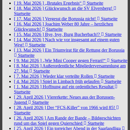
[ 19. Mai 2026 ]
„Brutales Ergebnis“
Startseite
[ 18. Mai 2026 ]
Glückwunsch an die SV Elversberg!
Startseite
[ 17. Mai 2026 ]
Vergesst die Borussia nicht!
Startseite
[ 16. Mai 2026 ]
Joachim Weber 80 Jahre – herzlichen
Glückwunsch!
Startseite
[ 15. Mai 2026 ]
Bye, bye, Burg Bucherbach!?
Startseite
[ 14. Mai 2026 ]
Nach wie vor insgesamt auf einem guten
Weg!
Startseite
[ 13. Mai 2026 ]
Ein Triumvirat für die Rettung der Borussia
Startseite
[ 9. Mai 2026 ]
„Wie Mini Cooper gegen Ferrari!“
Startseite
[ 8. Mai 2026 ]
Außerordentliche Mitgliederversammlung am
27. Mai
Startseite
[ 7. Mai 2026 ]
Wieder klar verteilte Rollen
Startseite
[ 4. Mai 2026 ]
Spiel in Limbach früh gelaufen
Startseite
[ 1. Mai 2026 ]
Hoffnung auf ein ordentliches Resultat
Startseite
[ 29. April 2026 ]
Viererkette: Neues aus der Borussen-
Jugend
Startseite
[ 28. April 2026 ]
Der “FCS-Killer” von 1966 wird 85!
Startseite
[ 26. April 2026 ]
Am Rande der Bande – Bildgeschichten
rund um das Spiel gegen Quierschied
Startseite
[ 25. April 2026 ]
Ein torreicher Abend in der Saarlandliga