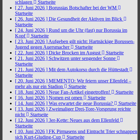
schlagen
Startseite
[ 27. Juni 2026 ]
Borussias Botschafter bei der WM
Startseite
[ 26. Juni 2026 ]
Die Gesundheit der Aktiven im Blick
Startseite
[ 24. Juni 2026 ]
Rund um die Uhr (fast) nur Borussia im
Kopf
Startseite
[ 23. Juni 2026 ]
Aufgeben gilt nicht: Hartnäckige Borussen-
Jugend gegen Auersmacher
Startseite
[ 22. Juni 2026 ]
Dicke Brocken im August
Startseite
[ 21. Juni 2026 ]
Schwitzen unter sengender Sonne
Startseite
[ 21. Juni 2026 ]
Mit dem Autokorso durch die Hüttestadt
Startseite
[ 20. Juni 2026 ]
MEMENTO: Wir feiern unser Ellenfeld –
mehr als nur ein Stadion
Startseite
[ 18. Juni 2026 ]
Neue Fan-Artikel eingetroffen!
Startseite
[ 16. Juni 2026 ]
Nomen est omen
Startseite
[ 14. Juni 2026 ]
Was erwartet die neue Borussia?
Startseite
[ 13. Juni 2026 ]
Zweimaliger Drei-Tore-Vorsprung reichte
nicht
Startseite
[ 12. Juni 2026 ]
3er-Kette: Neues aus dem Ellenfeld
Startseite
[ 10. Juni 2026 ]
FK Pirmasens und Eintracht Trier schnappen
sich Kurt-Gluding-Cup
Startseite