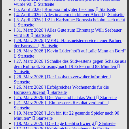
wurde 90!
Startseite
[ 6. April 2026 ]
Borussia mit guter Leistung
Startseite
[ 4. April 2026 ]
Alles in allem ein bitterer Abend
Startseite
[ 3. April 2026 ]
1:2 in Karlsruhe: Borussia belohnt sich nicht
Startseite
[ 31. März 2026 ]
Alles Gute zum Ehrentag: Willi Seebauer
wird 80!
Startseite
[ 29. März 2026 ]
VEBU Hausmeisterservice neuer Partner
der Borussia
Startseite
[ 28. März 2026 ]
Kevin Lüder hofft auf „alle Mann an Bord“
Startseite
[ 27. März 2026 ]
Schalke des Südwestens gegen Schalke aus
dem Ruhrpott: Erlösung nach 19 Ecken und 88 Minuten
Startseite
[ 26. März 2026 ]
Der Insolvenzverwalter informiert
Startseite
[ 26. März 2026 ]
Erfolgreiches Wochenende für die
Borussen-Jugend
Startseite
[ 25. März 2026 ]
Der Vorstand hat das Wort
Startseite
[ 21. März 2026 ]
„Ein besseres Resultat verdient!“
Startseite
[ 19. März 2026 ]
„Ich bin für 22 gesunde Spieler nach 90
Minuten“
Startseite
[ 18. März 2026 ]
Die Lage bleibt schwierig
Startseite
[ 17. März 2026 ]
Erfolgreiches Wochenende für die