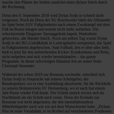
machte den Plänen der beiden zunächst einen dicken Strich durch
die Rechnung.
Denn den 9. September 2018 wird Dylan Sodji so schnell nicht
vergessen. Noch im Dress der SG Reschweiler blieb der Allrounder
im Spiel beim ASV Fußgönnheim nach einem Zweikampf mit dem
Fuß im Rasen hängen und konnte nicht mehr aufstehen. Die
schockierende Diagnose: Sprunggelenk kaputt, Wadenbein
gebrochen, alle Bänder futsch. Noch am selben Tag wurde Dylan
Sodji in der BG-Unfallklinik in Ludwigshafen notoperiert, das Spiel
in Fußgönnheim abgebrochen. Statt Fußball, den er über alles liebt,
hieß es jetzt für den aufstrebenden Kicker: Krankenhaus und Reha,
nicht aufgeben und sich wieder herankämpfen – das ganze
Programm. In dieser schwierigen Situation fest an seiner Seite:
Christoph Stemmler.
Während der schon 2019 zur Borussia wechselte, entschied sich
Dylan Sodji in Absprache mit seinem Arbeitgeber, der
Bundespolizei, wo er eine Ausbildung absolvierte, für die Rückkehr
zu seinem Heimatverein SV Hermesberg, wo er nach fast einem
Jahr Pause wieder Fuß fasste. Der Schritt zurück erwies sich im
Nachhinein als ein Schritt nach vorne. Denn der Kontakt zur
Borussia war nicht abgerissen, die den mentalitätsstarken
Mittelfeldspieler nach wie vor auf dem Wunschzettel hatte. „Dylans
Plus ist seine Variabilität, er ist flexibel auf verschiedenen Positionen