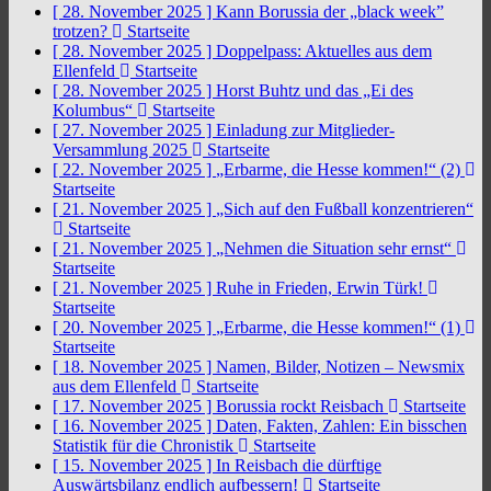
[ 28. November 2025 ]
Kann Borussia der „black week”
trotzen?
Startseite
[ 28. November 2025 ]
Doppelpass: Aktuelles aus dem
Ellenfeld
Startseite
[ 28. November 2025 ]
Horst Buhtz und das „Ei des
Kolumbus“
Startseite
[ 27. November 2025 ]
Einladung zur Mitglieder-
Versammlung 2025
Startseite
[ 22. November 2025 ]
„Erbarme, die Hesse kommen!“ (2)
Startseite
[ 21. November 2025 ]
„Sich auf den Fußball konzentrieren“
Startseite
[ 21. November 2025 ]
„Nehmen die Situation sehr ernst“
Startseite
[ 21. November 2025 ]
Ruhe in Frieden, Erwin Türk!
Startseite
[ 20. November 2025 ]
„Erbarme, die Hesse kommen!“ (1)
Startseite
[ 18. November 2025 ]
Namen, Bilder, Notizen – Newsmix
aus dem Ellenfeld
Startseite
[ 17. November 2025 ]
Borussia rockt Reisbach
Startseite
[ 16. November 2025 ]
Daten, Fakten, Zahlen: Ein bisschen
Statistik für die Chronistik
Startseite
[ 15. November 2025 ]
In Reisbach die dürftige
Auswärtsbilanz endlich aufbessern!
Startseite