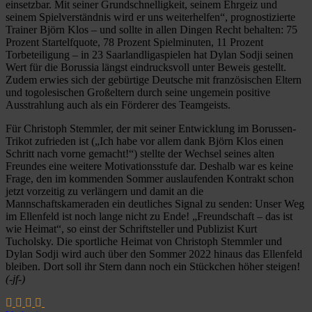
einsetzbar. Mit seiner Grundschnelligkeit, seinem Ehrgeiz und
seinem Spielverständnis wird er uns weiterhelfen“, prognostizierte
Trainer Björn Klos – und sollte in allen Dingen Recht behalten: 75
Prozent Startelfquote, 78 Prozent Spielminuten, 11 Prozent
Torbeteiligung – in 23 Saarlandligaspielen hat Dylan Sodji seinen
Wert für die Borussia längst eindrucksvoll unter Beweis gestellt.
Zudem erwies sich der gebürtige Deutsche mit französischen Eltern
und togolesischen Großeltern durch seine ungemein positive
Ausstrahlung auch als ein Förderer des Teamgeists.
Für Christoph Stemmler, der mit seiner Entwicklung im Borussen-
Trikot zufrieden ist („Ich habe vor allem dank Björn Klos einen
Schritt nach vorne gemacht!“) stellte der Wechsel seines alten
Freundes eine weitere Motivationsstufe dar. Deshalb war es keine
Frage, den im kommenden Sommer auslaufenden Kontrakt schon
jetzt vorzeitig zu verlängern und damit an die
Mannschaftskameraden ein deutliches Signal zu senden: Unser Weg
im Ellenfeld ist noch lange nicht zu Ende! „Freundschaft – das ist
wie Heimat“, so einst der Schriftsteller und Publizist Kurt
Tucholsky. Die sportliche Heimat von Christoph Stemmler und
Dylan Sodji wird auch über den Sommer 2022 hinaus das Ellenfeld
bleiben. Dort soll ihr Stern dann noch ein Stückchen höher steigen!
(-jf-)