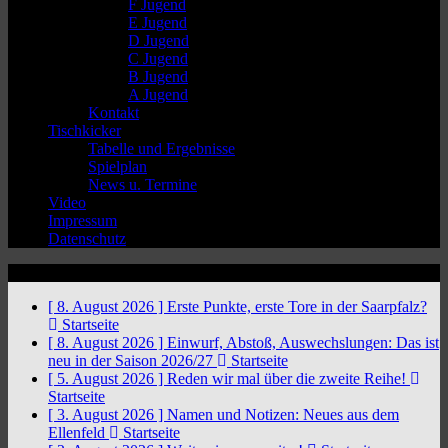
F Jugend
E Jugend
D Jugend
C Jugend
B Jugend
A Jugend
Kontakt
Tischkicker
Tabelle und Ergebnisse
Spielplan
News u. Termine
Video
Impressum
Datenschutz
News Ticker
[ 8. August 2026 ]
Erste Punkte, erste Tore in der Saarpfalz?
Startseite
[ 8. August 2026 ]
Einwurf, Abstoß, Auswechslungen: Das ist
neu in der Saison 2026/27
Startseite
[ 5. August 2026 ]
Reden wir mal über die zweite Reihe!
Startseite
[ 3. August 2026 ]
Namen und Notizen: Neues aus dem
Ellenfeld
Startseite