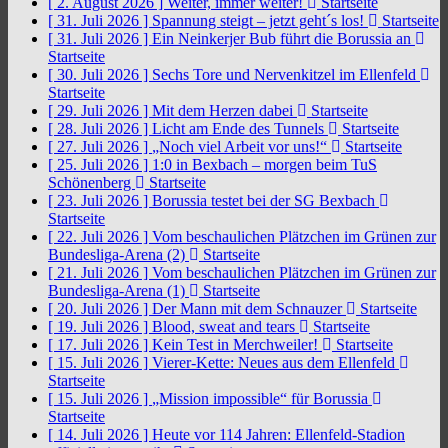
[ 2. August 2026 ]
Weiter, immer weiter!
Startseite
[ 31. Juli 2026 ]
Spannung steigt – jetzt geht´s los!
Startseite
[ 31. Juli 2026 ]
Ein Neinkerjer Bub führt die Borussia an
Startseite
[ 30. Juli 2026 ]
Sechs Tore und Nervenkitzel im Ellenfeld
Startseite
[ 29. Juli 2026 ]
Mit dem Herzen dabei
Startseite
[ 28. Juli 2026 ]
Licht am Ende des Tunnels
Startseite
[ 27. Juli 2026 ]
„Noch viel Arbeit vor uns!“
Startseite
[ 25. Juli 2026 ]
1:0 in Bexbach – morgen beim TuS
Schönenberg
Startseite
[ 23. Juli 2026 ]
Borussia testet bei der SG Bexbach
Startseite
[ 22. Juli 2026 ]
Vom beschaulichen Plätzchen im Grünen zur
Bundesliga-Arena (2)
Startseite
[ 21. Juli 2026 ]
Vom beschaulichen Plätzchen im Grünen zur
Bundesliga-Arena (1)
Startseite
[ 20. Juli 2026 ]
Der Mann mit dem Schnauzer
Startseite
[ 19. Juli 2026 ]
Blood, sweat and tears
Startseite
[ 17. Juli 2026 ]
Kein Test in Merchweiler!
Startseite
[ 15. Juli 2026 ]
Vierer-Kette: Neues aus dem Ellenfeld
Startseite
[ 15. Juli 2026 ]
„Mission impossible“ für Borussia
Startseite
[ 14. Juli 2026 ]
Heute vor 114 Jahren: Ellenfeld-Stadion