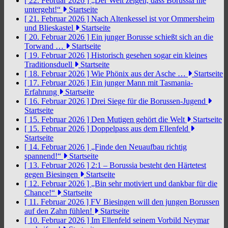
[ 22. Februar 2026 ]
„Der Welt zeigen, dass Borussia nie
untergeht!“
Startseite
[ 21. Februar 2026 ]
Nach Altenkessel ist vor Ommersheim
und Blieskastel
Startseite
[ 20. Februar 2026 ]
Ein junger Borusse schießt sich an die
Torwand …
Startseite
[ 19. Februar 2026 ]
Historisch gesehen sogar ein kleines
Traditionsduell
Startseite
[ 18. Februar 2026 ]
Wie Phönix aus der Asche …
Startseite
[ 17. Februar 2026 ]
Ein junger Mann mit Tasmania-
Erfahrung
Startseite
[ 16. Februar 2026 ]
Drei Siege für die Borussen-Jugend
Startseite
[ 15. Februar 2026 ]
Den Mutigen gehört die Welt
Startseite
[ 15. Februar 2026 ]
Doppelpass aus dem Ellenfeld
Startseite
[ 14. Februar 2026 ]
„Finde den Neuaufbau richtig
spannend!“
Startseite
[ 13. Februar 2026 ]
2:1 – Borussia besteht den Härtetest
gegen Biesingen
Startseite
[ 12. Februar 2026 ]
„Bin sehr motiviert und dankbar für die
Chance!“
Startseite
[ 11. Februar 2026 ]
FV Biesingen will den jungen Borussen
auf den Zahn fühlen!
Startseite
[ 10. Februar 2026 ]
Im Ellenfeld seinem Vorbild Neymar