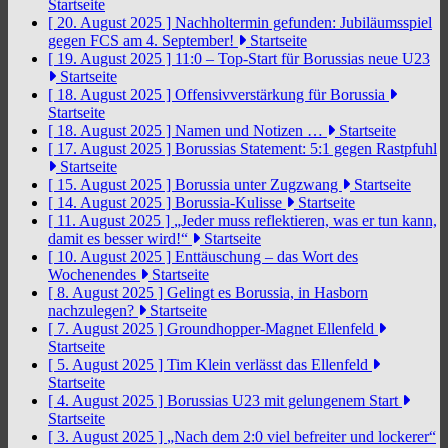
Startseite
[ 20. August 2025 ]
Nachholtermin gefunden: Jubiläumsspiel
gegen FCS am 4. September!
Startseite
[ 19. August 2025 ]
11:0 – Top-Start für Borussias neue U23
Startseite
[ 18. August 2025 ]
Offensivverstärkung für Borussia
Startseite
[ 18. August 2025 ]
Namen und Notizen …
Startseite
[ 17. August 2025 ]
Borussias Statement: 5:1 gegen Rastpfuhl
Startseite
[ 15. August 2025 ]
Borussia unter Zugzwang
Startseite
[ 14. August 2025 ]
Borussia-Kulisse
Startseite
[ 11. August 2025 ]
„Jeder muss reflektieren, was er tun kann,
damit es besser wird!“
Startseite
[ 10. August 2025 ]
Enttäuschung – das Wort des
Wochenendes
Startseite
[ 8. August 2025 ]
Gelingt es Borussia, in Hasborn
nachzulegen?
Startseite
[ 7. August 2025 ]
Groundhopper-Magnet Ellenfeld
Startseite
[ 5. August 2025 ]
Tim Klein verlässt das Ellenfeld
Startseite
[ 4. August 2025 ]
Borussias U23 mit gelungenem Start
Startseite
[ 3. August 2025 ]
„Nach dem 2:0 viel befreiter und lockerer“