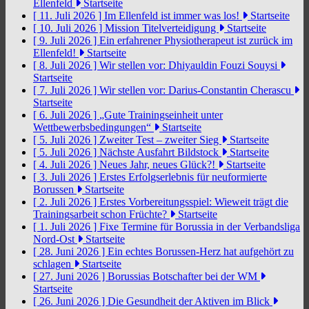
Ellenfeld
Startseite
[ 11. Juli 2026 ]
Im Ellenfeld ist immer was los!
Startseite
[ 10. Juli 2026 ]
Mission Titelverteidigung
Startseite
[ 9. Juli 2026 ]
Ein erfahrener Physiotherapeut ist zurück im
Ellenfeld!
Startseite
[ 8. Juli 2026 ]
Wir stellen vor: Dhiyauldin Fouzi Souysi
Startseite
[ 7. Juli 2026 ]
Wir stellen vor: Darius-Constantin Cherascu
Startseite
[ 6. Juli 2026 ]
„Gute Trainingseinheit unter
Wettbewerbsbedingungen“
Startseite
[ 5. Juli 2026 ]
Zweiter Test – zweiter Sieg
Startseite
[ 5. Juli 2026 ]
Nächste Ausfahrt Bildstock
Startseite
[ 4. Juli 2026 ]
Neues Jahr, neues Glück?!
Startseite
[ 3. Juli 2026 ]
Erstes Erfolgserlebnis für neuformierte
Borussen
Startseite
[ 2. Juli 2026 ]
Erstes Vorbereitungsspiel: Wieweit trägt die
Trainingsarbeit schon Früchte?
Startseite
[ 1. Juli 2026 ]
Fixe Termine für Borussia in der Verbandsliga
Nord-Ost
Startseite
[ 28. Juni 2026 ]
Ein echtes Borussen-Herz hat aufgehört zu
schlagen
Startseite
[ 27. Juni 2026 ]
Borussias Botschafter bei der WM
Startseite
[ 26. Juni 2026 ]
Die Gesundheit der Aktiven im Blick