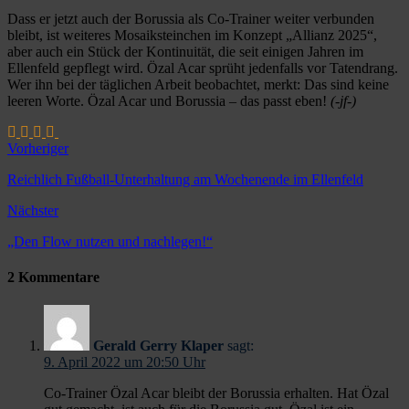
Dass er jetzt auch der Borussia als Co-Trainer weiter verbunden
bleibt, ist weiteres Mosaiksteinchen im Konzept „Allianz 2025“,
aber auch ein Stück der Kontinuität, die seit einigen Jahren im
Ellenfeld gepflegt wird. Özal Acar sprüht jedenfalls vor Tatendrang.
Wer ihn bei der täglichen Arbeit beobachtet, merkt: Das sind keine
leeren Worte. Özal Acar und Borussia – das passt eben!
(-jf-)
Vorheriger
Reichlich Fußball-Unterhaltung am Wochenende im Ellenfeld
Nächster
„Den Flow nutzen und nachlegen!“
2 Kommentare
Gerald Gerry Klaper
sagt:
9. April 2022 um 20:50 Uhr
Co-Trainer Özal Acar bleibt der Borussia erhalten. Hat Özal