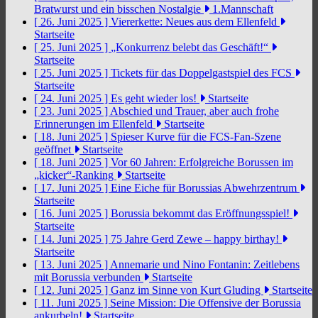
Bratwurst und ein bisschen Nostalgie
1.Mannschaft
[ 26. Juni 2025 ]
Viererkette: Neues aus dem Ellenfeld
Startseite
[ 25. Juni 2025 ]
„Konkurrenz belebt das Geschäft!“
Startseite
[ 25. Juni 2025 ]
Tickets für das Doppelgastspiel des FCS
Startseite
[ 24. Juni 2025 ]
Es geht wieder los!
Startseite
[ 23. Juni 2025 ]
Abschied und Trauer, aber auch frohe
Erinnerungen im Ellenfeld
Startseite
[ 18. Juni 2025 ]
Spieser Kurve für die FCS-Fan-Szene
geöffnet
Startseite
[ 18. Juni 2025 ]
Vor 60 Jahren: Erfolgreiche Borussen im
„kicker“-Ranking
Startseite
[ 17. Juni 2025 ]
Eine Eiche für Borussias Abwehrzentrum
Startseite
[ 16. Juni 2025 ]
Borussia bekommt das Eröffnungsspiel!
Startseite
[ 14. Juni 2025 ]
75 Jahre Gerd Zewe – happy birthay!
Startseite
[ 13. Juni 2025 ]
Annemarie und Nino Fontanin: Zeitlebens
mit Borussia verbunden
Startseite
[ 12. Juni 2025 ]
Ganz im Sinne von Kurt Gluding
Startseite
[ 11. Juni 2025 ]
Seine Mission: Die Offensive der Borussia
ankurbeln!
Startseite