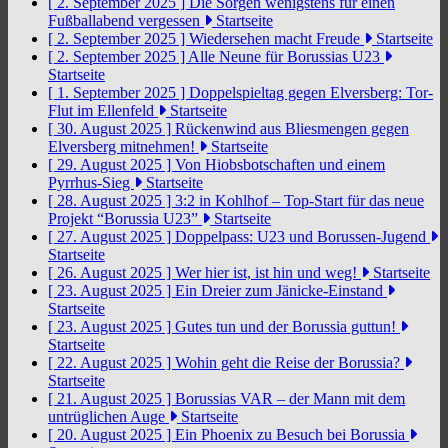
[ 2. September 2025 ]
Die Sorgen wenigstens für einen
Fußballabend vergessen
Startseite
[ 2. September 2025 ]
Wiedersehen macht Freude
Startseite
[ 2. September 2025 ]
Alle Neune für Borussias U23
Startseite
[ 1. September 2025 ]
Doppelspieltag gegen Elversberg: Tor-
Flut im Ellenfeld
Startseite
[ 30. August 2025 ]
Rückenwind aus Bliesmengen gegen
Elversberg mitnehmen!
Startseite
[ 29. August 2025 ]
Von Hiobsbotschaften und einem
Pyrrhus-Sieg
Startseite
[ 28. August 2025 ]
3:2 in Kohlhof – Top-Start für das neue
Projekt “Borussia U23”
Startseite
[ 27. August 2025 ]
Doppelpass: U23 und Borussen-Jugend
Startseite
[ 26. August 2025 ]
Wer hier ist, ist hin und weg!
Startseite
[ 23. August 2025 ]
Ein Dreier zum Jänicke-Einstand
Startseite
[ 23. August 2025 ]
Gutes tun und der Borussia guttun!
Startseite
[ 22. August 2025 ]
Wohin geht die Reise der Borussia?
Startseite
[ 21. August 2025 ]
Borussias VAR – der Mann mit dem
untrüglichen Auge
Startseite
[ 20. August 2025 ]
Ein Phoenix zu Besuch bei Borussia