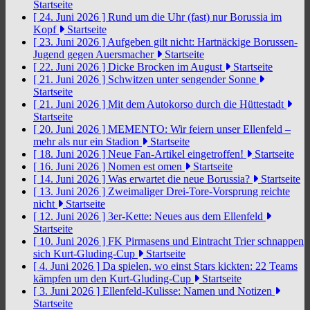
Startseite
[ 24. Juni 2026 ]
Rund um die Uhr (fast) nur Borussia im
Kopf
Startseite
[ 23. Juni 2026 ]
Aufgeben gilt nicht: Hartnäckige Borussen-
Jugend gegen Auersmacher
Startseite
[ 22. Juni 2026 ]
Dicke Brocken im August
Startseite
[ 21. Juni 2026 ]
Schwitzen unter sengender Sonne
Startseite
[ 21. Juni 2026 ]
Mit dem Autokorso durch die Hüttestadt
Startseite
[ 20. Juni 2026 ]
MEMENTO: Wir feiern unser Ellenfeld –
mehr als nur ein Stadion
Startseite
[ 18. Juni 2026 ]
Neue Fan-Artikel eingetroffen!
Startseite
[ 16. Juni 2026 ]
Nomen est omen
Startseite
[ 14. Juni 2026 ]
Was erwartet die neue Borussia?
Startseite
[ 13. Juni 2026 ]
Zweimaliger Drei-Tore-Vorsprung reichte
nicht
Startseite
[ 12. Juni 2026 ]
3er-Kette: Neues aus dem Ellenfeld
Startseite
[ 10. Juni 2026 ]
FK Pirmasens und Eintracht Trier schnappen
sich Kurt-Gluding-Cup
Startseite
[ 4. Juni 2026 ]
Da spielen, wo einst Stars kickten: 22 Teams
kämpfen um den Kurt-Gluding-Cup
Startseite
[ 3. Juni 2026 ]
Ellenfeld-Kulisse: Namen und Notizen
Startseite