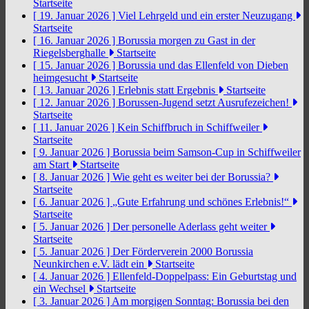
Startseite
[ 19. Januar 2026 ]
Viel Lehrgeld und ein erster Neuzugang
Startseite
[ 16. Januar 2026 ]
Borussia morgen zu Gast in der
Riegelsberghalle
Startseite
[ 15. Januar 2026 ]
Borussia und das Ellenfeld von Dieben
heimgesucht
Startseite
[ 13. Januar 2026 ]
Erlebnis statt Ergebnis
Startseite
[ 12. Januar 2026 ]
Borussen-Jugend setzt Ausrufezeichen!
Startseite
[ 11. Januar 2026 ]
Kein Schiffbruch in Schiffweiler
Startseite
[ 9. Januar 2026 ]
Borussia beim Samson-Cup in Schiffweiler
am Start
Startseite
[ 8. Januar 2026 ]
Wie geht es weiter bei der Borussia?
Startseite
[ 6. Januar 2026 ]
„Gute Erfahrung und schönes Erlebnis!“
Startseite
[ 5. Januar 2026 ]
Der personelle Aderlass geht weiter
Startseite
[ 5. Januar 2026 ]
Der Förderverein 2000 Borussia
Neunkirchen e.V. lädt ein
Startseite
[ 4. Januar 2026 ]
Ellenfeld-Doppelpass: Ein Geburtstag und
ein Wechsel
Startseite
[ 3. Januar 2026 ]
Am morgigen Sonntag: Borussia bei den