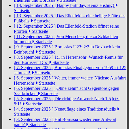
Ellenfeld und Borussia
Startseite
[ 14. September 2025 ]
Happy birthday, Heinz Histing!
Startseite
[ 13. September 2025 ]
Das Ellenfeld – eine heilige Stätte des
Fußballs
Startseite
[ 12. September 2025 ]
Das Ellenfeld-Stadion öffnet seine
Pforten
Startseite
[ 11. September 2025 ]
Von Menschen, die zu Schlachten
bummeln
Startseite
[ 9. September 2025 ]
Borussias U23: 2:2 in Bexbach kein
Beinbruch!
Startseite
[ 8. September 2025 ]
1:1 in Herrensohr: Wunsch-Remis für
den Borussen-Doc
Startseite
[ 7. September 2025 ]
Borussias Finalgegner von 1959 ist 125
Jahre alt!
Startseite
[ 6. September 2025 ]
Weiter, immer weiter: Nächste Ausfahrt
Herrensohr
Startseite
[ 6. September 2025 ]
„Ohne zehn“ acht Gegentore gegen
Saarbrücken
Startseite
[ 5. September 2025 ]
Die richtige Antwort: Nach 1:5 jetzt
5:1!
Startseite
[ 4. September 2025 ]
Neuauflage eines Traditionsduells
Startseite
[ 3. September 2025 ]
Hat Borussia wieder eine Antwort
parat?
Startseite