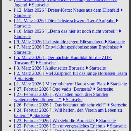
Jugend
Startseite
[ 12. März 2026 ]
Dreier-Kette: Neues aus dem Ellenfeld
Startseite
[ 11. März 2026 ]
Die nächste schwere (Lern)Aufgabe
Startseite
[ 10. März 2026 ]
„Denn das hier ist noch nicht vorbei!“
Startseite
[ 9. März 2026 ]
Lehrstunde gegen Bliesmengen
Startseite
[ 7. März 2026 ]
Entwicklungserlebnisse statt Ergebnisse
Startseite
[ 5. März 2026 ]
„Der nächste Kandidat für die ZDF-
Torwand!“
Startseite
[ 3. März 2026 ]
Außenseiter Borussia
Startseite
[ 2. März 2026 ]
Viel Zuspruch für das junge Borussen-Team
Startseite
[ 1. März 2026 ]
Mit erhobenem Haupt vom Platz
Startseite
[ 27. Februar 2026 ]
Quo vadis, Borussia?
Startseite
[ 27. Februar 2026 ]
„Wir hätten noch drei Stunden
weiterspielen können …“
Startseite
[ 26. Februar 2026 ]
„Das bedeutet mir sehr viel!“
Startseite
[ 24. Februar 2026 ]
„Will helfen, den Verein am Leben zu
halten!“
Startseite
[ 23. Februar 2026 ]
Wo steht die Borussia?
Startseite
[ 22. Februar 2026 ]
Ein unvergessliches Erlebnis
Startseite