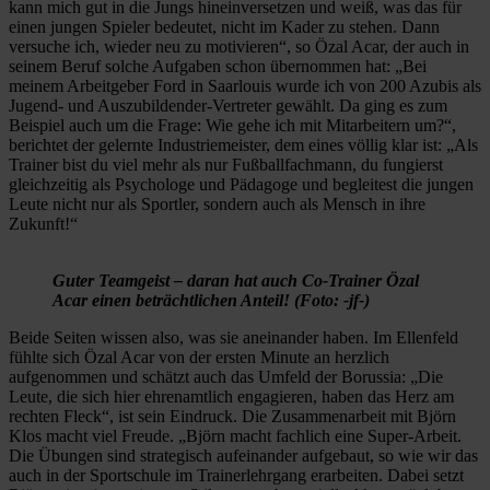
kann mich gut in die Jungs hineinversetzen und weiß, was das für
einen jungen Spieler bedeutet, nicht im Kader zu stehen. Dann
versuche ich, wieder neu zu motivieren“, so Özal Acar, der auch in
seinem Beruf solche Aufgaben schon übernommen hat: „Bei
meinem Arbeitgeber Ford in Saarlouis wurde ich von 200 Azubis als
Jugend- und Auszubildender-Vertreter gewählt. Da ging es zum
Beispiel auch um die Frage: Wie gehe ich mit Mitarbeitern um?“,
berichtet der gelernte Industriemeister, dem eines völlig klar ist: „Als
Trainer bist du viel mehr als nur Fußballfachmann, du fungierst
gleichzeitig als Psychologe und Pädagoge und begleitest die jungen
Leute nicht nur als Sportler, sondern auch als Mensch in ihre
Zukunft!“
Guter Teamgeist – daran hat auch Co-Trainer Özal
Acar einen beträchtlichen Anteil! (Foto: -jf-)
Beide Seiten wissen also, was sie aneinander haben. Im Ellenfeld
fühlte sich Özal Acar von der ersten Minute an herzlich
aufgenommen und schätzt auch das Umfeld der Borussia: „Die
Leute, die sich hier ehrenamtlich engagieren, haben das Herz am
rechten Fleck“, ist sein Eindruck. Die Zusammenarbeit mit Björn
Klos macht viel Freude. „Björn macht fachlich eine Super-Arbeit.
Die Übungen sind strategisch aufeinander aufgebaut, so wie wir das
auch in der Sportschule im Trainerlehrgang erarbeiten. Dabei setzt