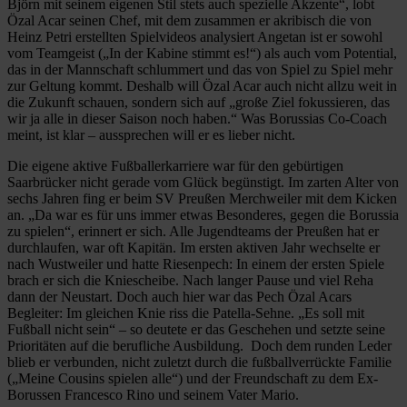
Björn mit seinem eigenen Stil stets auch spezielle Akzente“, lobt
Özal Acar seinen Chef, mit dem zusammen er akribisch die von
Heinz Petri erstellten Spielvideos analysiert Angetan ist er sowohl
vom Teamgeist („In der Kabine stimmt es!“) als auch vom Potential,
das in der Mannschaft schlummert und das von Spiel zu Spiel mehr
zur Geltung kommt. Deshalb will Özal Acar auch nicht allzu weit in
die Zukunft schauen, sondern sich auf „große Ziel fokussieren, das
wir ja alle in dieser Saison noch haben.“ Was Borussias Co-Coach
meint, ist klar – aussprechen will er es lieber nicht.
Die eigene aktive Fußballerkarriere war für den gebürtigen
Saarbrücker nicht gerade vom Glück begünstigt. Im zarten Alter von
sechs Jahren fing er beim SV Preußen Merchweiler mit dem Kicken
an. „Da war es für uns immer etwas Besonderes, gegen die Borussia
zu spielen“, erinnert er sich. Alle Jugendteams der Preußen hat er
durchlaufen, war oft Kapitän. Im ersten aktiven Jahr wechselte er
nach Wustweiler und hatte Riesenpech: In einem der ersten Spiele
brach er sich die Kniescheibe. Nach langer Pause und viel Reha
dann der Neustart. Doch auch hier war das Pech Özal Acars
Begleiter: Im gleichen Knie riss die Patella-Sehne. „Es soll mit
Fußball nicht sein“ – so deutete er das Geschehen und setzte seine
Prioritäten auf die berufliche Ausbildung. Doch dem runden Leder
blieb er verbunden, nicht zuletzt durch die fußballverrückte Familie
(„Meine Cousins spielen alle“) und der Freundschaft zu dem Ex-
Borussen Francesco Rino und seinem Vater Mario.