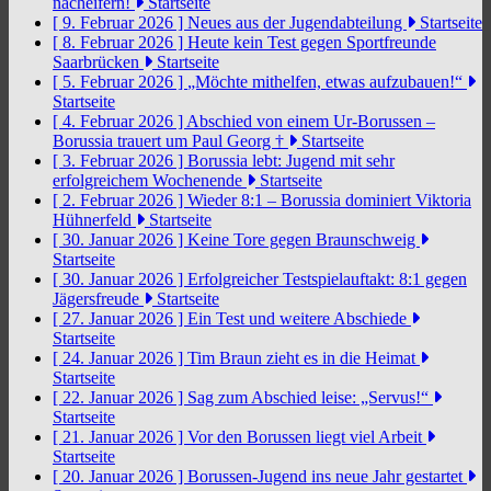
nacheifern!
Startseite
[ 9. Februar 2026 ]
Neues aus der Jugendabteilung
Startseite
[ 8. Februar 2026 ]
Heute kein Test gegen Sportfreunde
Saarbrücken
Startseite
[ 5. Februar 2026 ]
„Möchte mithelfen, etwas aufzubauen!“
Startseite
[ 4. Februar 2026 ]
Abschied von einem Ur-Borussen –
Borussia trauert um Paul Georg †
Startseite
[ 3. Februar 2026 ]
Borussia lebt: Jugend mit sehr
erfolgreichem Wochenende
Startseite
[ 2. Februar 2026 ]
Wieder 8:1 – Borussia dominiert Viktoria
Hühnerfeld
Startseite
[ 30. Januar 2026 ]
Keine Tore gegen Braunschweig
Startseite
[ 30. Januar 2026 ]
Erfolgreicher Testspielauftakt: 8:1 gegen
Jägersfreude
Startseite
[ 27. Januar 2026 ]
Ein Test und weitere Abschiede
Startseite
[ 24. Januar 2026 ]
Tim Braun zieht es in die Heimat
Startseite
[ 22. Januar 2026 ]
Sag zum Abschied leise: „Servus!“
Startseite
[ 21. Januar 2026 ]
Vor den Borussen liegt viel Arbeit
Startseite
[ 20. Januar 2026 ]
Borussen-Jugend ins neue Jahr gestartet