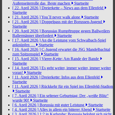
Außenseiterrolle das Beste machen
Startseite
[ 22. April 2026 ]
Dreierkette – News aus dem Ellenfeld
Startseite
[ 21. April 2026 ]
You´ll never walk alone
Startseite
[ 21. April 2026 ]
Doppelpass mit der Borussen-Jugend
Startseite
[ 20. April 2026 ]
Borussias Rumpftruppe gegen Ballweilers
Ballermänner überfordert
Startseite
[ 17. April 2026 ]
An die Leistung vom Schwalbach-Spiel
anknüpfen …
Startseite
[ 16. April 2026 ]
C-Jugend erwartet die JSG Mandelbachtal
zum Spitzenspiel
Startseite
[ 15. April 2026 ]
Vierer-Kette: Am Rande der Bande
Startseite
[ 14. April 2026 ]
Es geht weiter, immer weiter, immer weiter
voran!
Startseite
[ 11. April 2026 ]
Dreierkette: Infos aus dem Ellenfeld
Startseite
[ 11. April 2026 ]
Rückkehr für ein Spiel ins Ellenfeld-Stadion
Startseite
[ 7. April 2026 ]
Ein seltener Geburtstag: Der „weiße Blitz“
wurde 90!
Startseite
[ 6. April 2026 ]
Borussia mit guter Leistung
Startseite
[ 4. April 2026 ]
Alles in allem ein bitterer Abend
Startseite
[ 3. April 2026 ]
1:2 in Karlsruhe: Borussia belohnt sich nicht