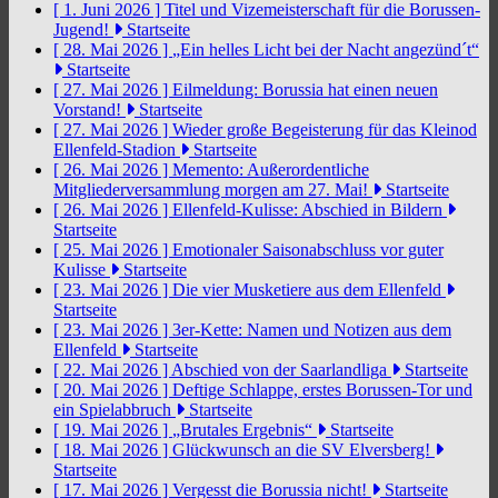
[ 1. Juni 2026 ]
Titel und Vizemeisterschaft für die Borussen-
Jugend!
Startseite
[ 28. Mai 2026 ]
„Ein helles Licht bei der Nacht angezünd´t“
Startseite
[ 27. Mai 2026 ]
Eilmeldung: Borussia hat einen neuen
Vorstand!
Startseite
[ 27. Mai 2026 ]
Wieder große Begeisterung für das Kleinod
Ellenfeld-Stadion
Startseite
[ 26. Mai 2026 ]
Memento: Außerordentliche
Mitgliederversammlung morgen am 27. Mai!
Startseite
[ 26. Mai 2026 ]
Ellenfeld-Kulisse: Abschied in Bildern
Startseite
[ 25. Mai 2026 ]
Emotionaler Saisonabschluss vor guter
Kulisse
Startseite
[ 23. Mai 2026 ]
Die vier Musketiere aus dem Ellenfeld
Startseite
[ 23. Mai 2026 ]
3er-Kette: Namen und Notizen aus dem
Ellenfeld
Startseite
[ 22. Mai 2026 ]
Abschied von der Saarlandliga
Startseite
[ 20. Mai 2026 ]
Deftige Schlappe, erstes Borussen-Tor und
ein Spielabbruch
Startseite
[ 19. Mai 2026 ]
„Brutales Ergebnis“
Startseite
[ 18. Mai 2026 ]
Glückwunsch an die SV Elversberg!
Startseite
[ 17. Mai 2026 ]
Vergesst die Borussia nicht!
Startseite