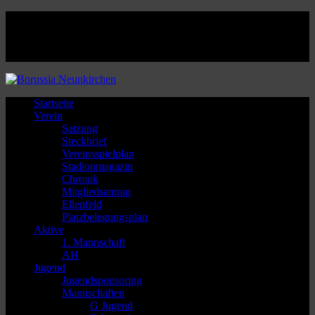
Facebook
Twitter
Instagram
Youtube
Startseite
Verein
Satzung
Steckbrief
Vereinsspielplan
Stadionmagazin
Chronik
Mitgliedsantrag
Ellenfeld
Platzbelegungsplan
Aktive
1. Mannschaft
AH
Jugend
Jugendsponsoring
Mannschaften
G Jugend