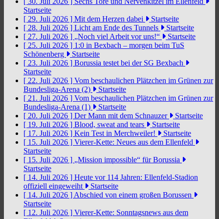
[ 30. Juli 2026 ]
Sechs Tore und Nervenkitzel im Ellenfeld
Startseite
[ 29. Juli 2026 ]
Mit dem Herzen dabei
Startseite
[ 28. Juli 2026 ]
Licht am Ende des Tunnels
Startseite
[ 27. Juli 2026 ]
„Noch viel Arbeit vor uns!“
Startseite
[ 25. Juli 2026 ]
1:0 in Bexbach – morgen beim TuS
Schönenberg
Startseite
[ 23. Juli 2026 ]
Borussia testet bei der SG Bexbach
Startseite
[ 22. Juli 2026 ]
Vom beschaulichen Plätzchen im Grünen zur
Bundesliga-Arena (2)
Startseite
[ 21. Juli 2026 ]
Vom beschaulichen Plätzchen im Grünen zur
Bundesliga-Arena (1)
Startseite
[ 20. Juli 2026 ]
Der Mann mit dem Schnauzer
Startseite
[ 19. Juli 2026 ]
Blood, sweat and tears
Startseite
[ 17. Juli 2026 ]
Kein Test in Merchweiler!
Startseite
[ 15. Juli 2026 ]
Vierer-Kette: Neues aus dem Ellenfeld
Startseite
[ 15. Juli 2026 ]
„Mission impossible“ für Borussia
Startseite
[ 14. Juli 2026 ]
Heute vor 114 Jahren: Ellenfeld-Stadion
offiziell eingeweiht
Startseite
[ 14. Juli 2026 ]
Abschied von einem großen Borussen
Startseite
[ 12. Juli 2026 ]
Vierer-Kette: Sonntagsnews aus dem