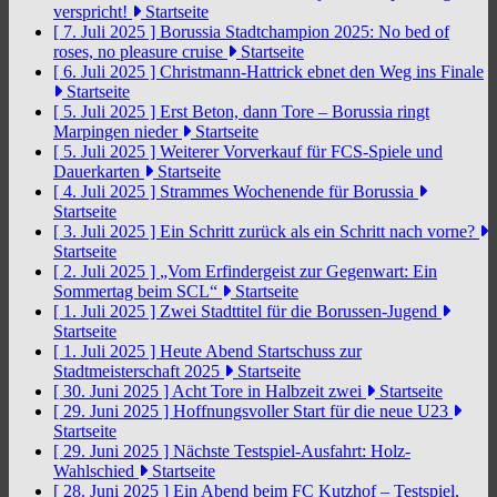
verspricht!
Startseite
[ 7. Juli 2025 ]
Borussia Stadtchampion 2025: No bed of
roses, no pleasure cruise
Startseite
[ 6. Juli 2025 ]
Christmann-Hattrick ebnet den Weg ins Finale
Startseite
[ 5. Juli 2025 ]
Erst Beton, dann Tore – Borussia ringt
Marpingen nieder
Startseite
[ 5. Juli 2025 ]
Weiterer Vorverkauf für FCS-Spiele und
Dauerkarten
Startseite
[ 4. Juli 2025 ]
Strammes Wochenende für Borussia
Startseite
[ 3. Juli 2025 ]
Ein Schritt zurück als ein Schritt nach vorne?
Startseite
[ 2. Juli 2025 ]
„Vom Erfindergeist zur Gegenwart: Ein
Sommertag beim SCL“
Startseite
[ 1. Juli 2025 ]
Zwei Stadttitel für die Borussen-Jugend
Startseite
[ 1. Juli 2025 ]
Heute Abend Startschuss zur
Stadtmeisterschaft 2025
Startseite
[ 30. Juni 2025 ]
Acht Tore in Halbzeit zwei
Startseite
[ 29. Juni 2025 ]
Hoffnungsvoller Start für die neue U23
Startseite
[ 29. Juni 2025 ]
Nächste Testspiel-Ausfahrt: Holz-
Wahlschied
Startseite
[ 28. Juni 2025 ]
Ein Abend beim FC Kutzhof – Testspiel,