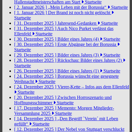
Hallenstadtmeisterschaften am Start
Startseite
[ 2. Januar 2026 ]
„Mein Leben mit der Borussia“
Startseite
[ 1. Januar 2026 ]
Der Brand ist noch nicht gelöscht
Startseite
[ 31. Dezember 2025 ]
Jahresend-Gedanken
Startseite
[ 31. Dezember 2025 ]
Auch Nico Purket verlässt das
Ellenfeld
Startseite
[ 30. Dezember 2025 ]
Bilder eines Jahres (4)
Startseite
[ 30. Dezember 2025 ]
Erste Abgänge bei der Borussia
Startseite
[ 29. Dezember 2025 ]
Bilder eines Jahres (3)
Startseite
[ 28. Dezember 2025 ]
Rückschau: Bilder eines Jahres (2)
Startseite
[ 26. Dezember 2025 ]
Bilder eines Jahres (1)
Startseite
[ 24. Dezember 2025 ]
Borussia wünscht eine gesegnete
Weihnacht
Startseite
[ 24. Dezember 2025 ]
Vierer-Kette – Infos aus dem Ellenfeld
Startseite
[ 20. Dezember 2025 ]
Zwischen Horroszenario und
Hoffnungsschimmer
Startseite
[ 17. Dezember 2025 ]
Memento: Morgen Mitglieder-
Versammlung 2025
Startseite
[ 14. Dezember 2025 ]
„Den Begriff `Verein´ mit Leben
gefüllt“
Startseite
[ 12. Dezember 2025 ]
Der Nebel von Stuttgart verschluckt