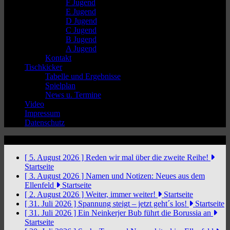
F Jugend
E Jugend
D Jugend
C Jugend
B Jugend
A Jugend
Kontakt
Tischkicker
Tabelle und Ergebnisse
Spielplan
News u. Termine
Video
Impressum
Datenschutz
News Ticker
[ 5. August 2026 ]
Reden wir mal über die zweite Reihe!
Startseite
[ 3. August 2026 ]
Namen und Notizen: Neues aus dem
Ellenfeld
Startseite
[ 2. August 2026 ]
Weiter, immer weiter!
Startseite
[ 31. Juli 2026 ]
Spannung steigt – jetzt geht´s los!
Startseite
[ 31. Juli 2026 ]
Ein Neinkerjer Bub führt die Borussia an
Startseite