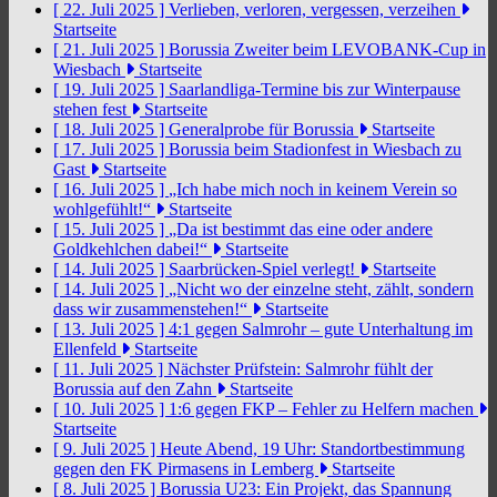
[ 22. Juli 2025 ]
Verlieben, verloren, vergessen, verzeihen
Startseite
[ 21. Juli 2025 ]
Borussia Zweiter beim LEVOBANK-Cup in
Wiesbach
Startseite
[ 19. Juli 2025 ]
Saarlandliga-Termine bis zur Winterpause
stehen fest
Startseite
[ 18. Juli 2025 ]
Generalprobe für Borussia
Startseite
[ 17. Juli 2025 ]
Borussia beim Stadionfest in Wiesbach zu
Gast
Startseite
[ 16. Juli 2025 ]
„Ich habe mich noch in keinem Verein so
wohlgefühlt!“
Startseite
[ 15. Juli 2025 ]
„Da ist bestimmt das eine oder andere
Goldkehlchen dabei!“
Startseite
[ 14. Juli 2025 ]
Saarbrücken-Spiel verlegt!
Startseite
[ 14. Juli 2025 ]
„Nicht wo der einzelne steht, zählt, sondern
dass wir zusammenstehen!“
Startseite
[ 13. Juli 2025 ]
4:1 gegen Salmrohr – gute Unterhaltung im
Ellenfeld
Startseite
[ 11. Juli 2025 ]
Nächster Prüfstein: Salmrohr fühlt der
Borussia auf den Zahn
Startseite
[ 10. Juli 2025 ]
1:6 gegen FKP – Fehler zu Helfern machen
Startseite
[ 9. Juli 2025 ]
Heute Abend, 19 Uhr: Standortbestimmung
gegen den FK Pirmasens in Lemberg
Startseite
[ 8. Juli 2025 ]
Borussia U23: Ein Projekt, das Spannung