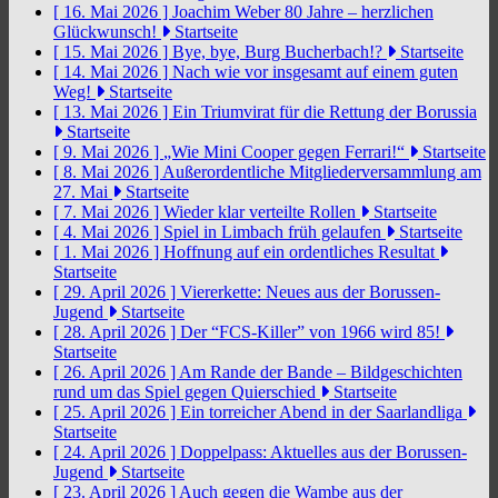
[ 16. Mai 2026 ]
Joachim Weber 80 Jahre – herzlichen
Glückwunsch!
Startseite
[ 15. Mai 2026 ]
Bye, bye, Burg Bucherbach!?
Startseite
[ 14. Mai 2026 ]
Nach wie vor insgesamt auf einem guten
Weg!
Startseite
[ 13. Mai 2026 ]
Ein Triumvirat für die Rettung der Borussia
Startseite
[ 9. Mai 2026 ]
„Wie Mini Cooper gegen Ferrari!“
Startseite
[ 8. Mai 2026 ]
Außerordentliche Mitgliederversammlung am
27. Mai
Startseite
[ 7. Mai 2026 ]
Wieder klar verteilte Rollen
Startseite
[ 4. Mai 2026 ]
Spiel in Limbach früh gelaufen
Startseite
[ 1. Mai 2026 ]
Hoffnung auf ein ordentliches Resultat
Startseite
[ 29. April 2026 ]
Viererkette: Neues aus der Borussen-
Jugend
Startseite
[ 28. April 2026 ]
Der “FCS-Killer” von 1966 wird 85!
Startseite
[ 26. April 2026 ]
Am Rande der Bande – Bildgeschichten
rund um das Spiel gegen Quierschied
Startseite
[ 25. April 2026 ]
Ein torreicher Abend in der Saarlandliga
Startseite
[ 24. April 2026 ]
Doppelpass: Aktuelles aus der Borussen-
Jugend
Startseite
[ 23. April 2026 ]
Auch gegen die Wambe aus der