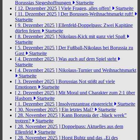
Borussias Siegeshoffnungen
Startseite
[ 12. Dezember 2025 ]
Viele Fragen, alles offen!
Startseite
[ 11. Dezember 2025 ]
Der Borussen-Weihnachtsmarkt ruft!
Startseite
[ 9. Dezember 2025 ]
Ellenfeld-Doppelpass: Zwei Kapitäne
dürfen feiern
Startseite
[ 8. Dezember 2025 ]
Nikolaus-Kick mit ganz viel Spaß
Startseite
[ 5. Dezember 2025 ]
Der Fußball-Nikolaus bei Borussia zu
Gast
Startseite
[ 4. Dezember 2025 ]
Was auch auf dem Spiel steht
Startseite
[ 4. Dezember 2025 ]
Nikolaus-Turnier und Weihnachtsmarkt
Startseite
[ 3. Dezember 2025 ]
Borussias Not stößt auf viele
Emotionen
Startseite
[ 2. Dezember 2025 ]
Mit Moral und Charakter zum 2:1 über
Hasborn
Startseite
[ 1. Dezember 2025 ]
Insolvenzantrag eingereicht
Startseite
[ 30. November 2025 ]
Ein letztes Mal?
Startseite
[ 28. November 2025 ]
Kann Borussia der „black week”
trotzen?
Startseite
[ 28. November 2025 ]
Doppelpass: Aktuelles aus dem
Ellenfeld
Startseite
[ 28. November 2025 ]
Horst Buhtz und das „Ei des