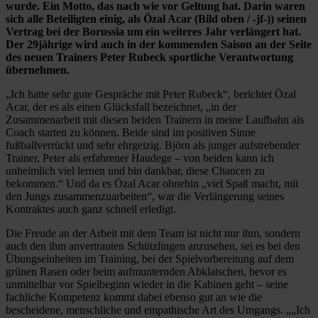
wurde. Ein Motto, das nach wie vor Geltung hat. Darin waren
sich alle Beteiligten einig, als Özal Acar (Bild oben / -jf-)) seinen
Vertrag bei der Borussia um ein weiteres Jahr verlängert hat.
Der 29jährige wird auch in der kommenden Saison an der Seite
des neuen Trainers Peter Rubeck sportliche Verantwortung
übernehmen.
„Ich hatte sehr gute Gespräche mit Peter Rubeck“, berichtet Özal
Acar, der es als einen Glücksfall bezeichnet, „in der
Zusammenarbeit mit diesen beiden Trainern in meine Laufbahn als
Coach starten zu können. Beide sind im positiven Sinne
fußballverrückt und sehr ehrgeizig. Björn als junger aufstrebender
Trainer, Peter als erfahrener Haudege – von beiden kann ich
unheimlich viel lernen und bin dankbar, diese Chancen zu
bekommen.“ Und da es Özal Acar ohnehin „viel Spaß macht, mit
den Jungs zusammenzuarbeiten“, war die Verlängerung seines
Kontraktes auch ganz schnell erledigt.
Die Freude an der Arbeit mit dem Team ist nicht nur ihm, sondern
auch den ihm anvertrauten Schützlingen anzusehen, sei es bei den
Übungseinheiten im Training, bei der Spielvorbereitung auf dem
grünen Rasen oder beim aufmunternden Abklatschen, bevor es
unmittelbar vor Spielbeginn wieder in die Kabinen geht – seine
fachliche Kompetenz kommt dabei ebenso gut an wie die
bescheidene, menschliche und empathische Art des Umgangs. „„Ich