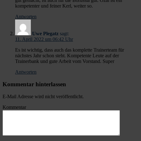
gut gemacht, ist auch für die Borussia gut. Özal ist ein
kompetenter und feiner Kerl, weiter so.
Antworten
Uwe Plegatz
sagt:
11. April 2022 um 06:42 Uhr
Es ist wichtig, dass auch das komplette Trainerteam für
nächstes Jahr schon steht. Kompetente Leute auf der
Trainerbank und gute Arbeit vom Vorstand. Super
Antworten
Kommentar hinterlassen
E-Mail Adresse wird nicht veröffentlicht.
Kommentar