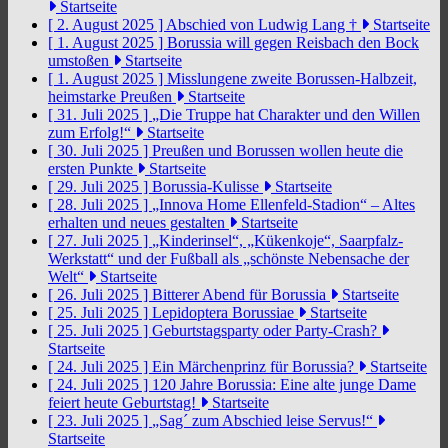
Startseite
[ 2. August 2025 ]
Abschied von Ludwig Lang †
Startseite
[ 1. August 2025 ]
Borussia will gegen Reisbach den Bock
umstoßen
Startseite
[ 1. August 2025 ]
Misslungene zweite Borussen-Halbzeit,
heimstarke Preußen
Startseite
[ 31. Juli 2025 ]
„Die Truppe hat Charakter und den Willen
zum Erfolg!“
Startseite
[ 30. Juli 2025 ]
Preußen und Borussen wollen heute die
ersten Punkte
Startseite
[ 29. Juli 2025 ]
Borussia-Kulisse
Startseite
[ 28. Juli 2025 ]
„Innova Home Ellenfeld-Stadion“ – Altes
erhalten und neues gestalten
Startseite
[ 27. Juli 2025 ]
„Kinderinsel“, „Kükenkoje“, Saarpfalz-
Werkstatt“ und der Fußball als „schönste Nebensache der
Welt“
Startseite
[ 26. Juli 2025 ]
Bitterer Abend für Borussia
Startseite
[ 25. Juli 2025 ]
Lepidoptera Borussiae
Startseite
[ 25. Juli 2025 ]
Geburtstagsparty oder Party-Crash?
Startseite
[ 24. Juli 2025 ]
Ein Märchenprinz für Borussia?
Startseite
[ 24. Juli 2025 ]
120 Jahre Borussia: Eine alte junge Dame
feiert heute Geburtstag!
Startseite
[ 23. Juli 2025 ]
„Sag´ zum Abschied leise Servus!“
Startseite