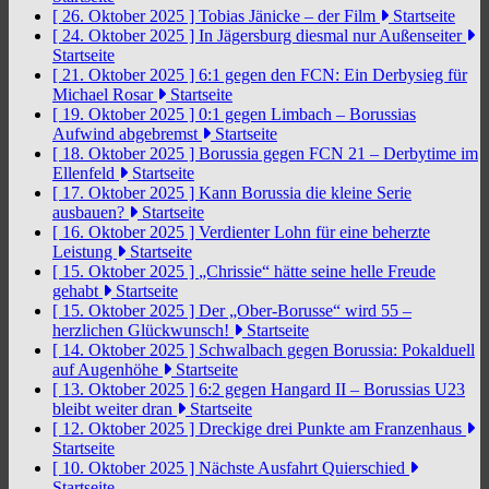
[ 26. Oktober 2025 ]
Tobias Jänicke – der Film
Startseite
[ 24. Oktober 2025 ]
In Jägersburg diesmal nur Außenseiter
Startseite
[ 21. Oktober 2025 ]
6:1 gegen den FCN: Ein Derbysieg für
Michael Rosar
Startseite
[ 19. Oktober 2025 ]
0:1 gegen Limbach – Borussias
Aufwind abgebremst
Startseite
[ 18. Oktober 2025 ]
Borussia gegen FCN 21 – Derbytime im
Ellenfeld
Startseite
[ 17. Oktober 2025 ]
Kann Borussia die kleine Serie
ausbauen?
Startseite
[ 16. Oktober 2025 ]
Verdienter Lohn für eine beherzte
Leistung
Startseite
[ 15. Oktober 2025 ]
„Chrissie“ hätte seine helle Freude
gehabt
Startseite
[ 15. Oktober 2025 ]
Der „Ober-Borusse“ wird 55 –
herzlichen Glückwunsch!
Startseite
[ 14. Oktober 2025 ]
Schwalbach gegen Borussia: Pokalduell
auf Augenhöhe
Startseite
[ 13. Oktober 2025 ]
6:2 gegen Hangard II – Borussias U23
bleibt weiter dran
Startseite
[ 12. Oktober 2025 ]
Dreckige drei Punkte am Franzenhaus
Startseite
[ 10. Oktober 2025 ]
Nächste Ausfahrt Quierschied
Startseite