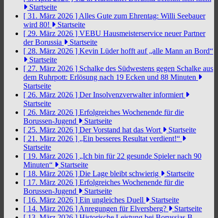
Startseite
[ 31. März 2026 ]
Alles Gute zum Ehrentag: Willi Seebauer
wird 80!
Startseite
[ 29. März 2026 ]
VEBU Hausmeisterservice neuer Partner
der Borussia
Startseite
[ 28. März 2026 ]
Kevin Lüder hofft auf „alle Mann an Bord“
Startseite
[ 27. März 2026 ]
Schalke des Südwestens gegen Schalke aus
dem Ruhrpott: Erlösung nach 19 Ecken und 88 Minuten
Startseite
[ 26. März 2026 ]
Der Insolvenzverwalter informiert
Startseite
[ 26. März 2026 ]
Erfolgreiches Wochenende für die
Borussen-Jugend
Startseite
[ 25. März 2026 ]
Der Vorstand hat das Wort
Startseite
[ 21. März 2026 ]
„Ein besseres Resultat verdient!“
Startseite
[ 19. März 2026 ]
„Ich bin für 22 gesunde Spieler nach 90
Minuten“
Startseite
[ 18. März 2026 ]
Die Lage bleibt schwierig
Startseite
[ 17. März 2026 ]
Erfolgreiches Wochenende für die
Borussen-Jugend
Startseite
[ 16. März 2026 ]
Ein ungleiches Duell
Startseite
[ 14. März 2026 ]
Anregungen für Elversberg?
Startseite
[ 13. März 2026 ]
Historische Leistung bei Borussias B-