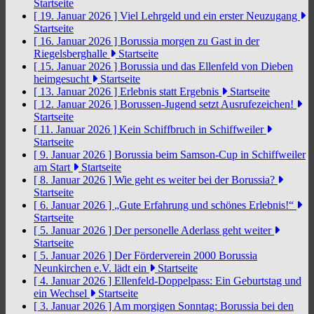
Startseite
[ 19. Januar 2026 ]
Viel Lehrgeld und ein erster Neuzugang
Startseite
[ 16. Januar 2026 ]
Borussia morgen zu Gast in der
Riegelsberghalle
Startseite
[ 15. Januar 2026 ]
Borussia und das Ellenfeld von Dieben
heimgesucht
Startseite
[ 13. Januar 2026 ]
Erlebnis statt Ergebnis
Startseite
[ 12. Januar 2026 ]
Borussen-Jugend setzt Ausrufezeichen!
Startseite
[ 11. Januar 2026 ]
Kein Schiffbruch in Schiffweiler
Startseite
[ 9. Januar 2026 ]
Borussia beim Samson-Cup in Schiffweiler
am Start
Startseite
[ 8. Januar 2026 ]
Wie geht es weiter bei der Borussia?
Startseite
[ 6. Januar 2026 ]
„Gute Erfahrung und schönes Erlebnis!“
Startseite
[ 5. Januar 2026 ]
Der personelle Aderlass geht weiter
Startseite
[ 5. Januar 2026 ]
Der Förderverein 2000 Borussia
Neunkirchen e.V. lädt ein
Startseite
[ 4. Januar 2026 ]
Ellenfeld-Doppelpass: Ein Geburtstag und
ein Wechsel
Startseite
[ 3. Januar 2026 ]
Am morgigen Sonntag: Borussia bei den