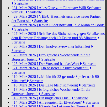
Startseite
[ 31. März 2026 ]
Alles Gute zum Ehrentag: Willi Seebauer
wird 80!
Startseite
[ 29. März 2026 ]
VEBU Hausmeisterservice neuer Partner
der Borussia
Startseite
[ 28. März 2026 ]
Kevin Lüder hofft auf „alle Mann an Bord“
Startseite
[ 27. März 2026 ]
Schalke des Südwestens gegen Schalke aus
dem Ruhrpott: Erlösung nach 19 Ecken und 88 Minuten
Startseite
[ 26. März 2026 ]
Der Insolvenzverwalter informiert
Startseite
[ 26. März 2026 ]
Erfolgreiches Wochenende für die
Borussen-Jugend
Startseite
[ 25. März 2026 ]
Der Vorstand hat das Wort
Startseite
[ 21. März 2026 ]
„Ein besseres Resultat verdient!“
Startseite
[ 19. März 2026 ]
„Ich bin für 22 gesunde Spieler nach 90
Minuten“
Startseite
[ 18. März 2026 ]
Die Lage bleibt schwierig
Startseite
[ 17. März 2026 ]
Erfolgreiches Wochenende für die
Borussen-Jugend
Startseite
[ 16. März 2026 ]
Ein ungleiches Duell
Startseite
[ 14. März 2026 ]
Anregungen für Elversberg?
Startseite
[ 13. März 2026 ]
Historische Leistung bei Borussias B-