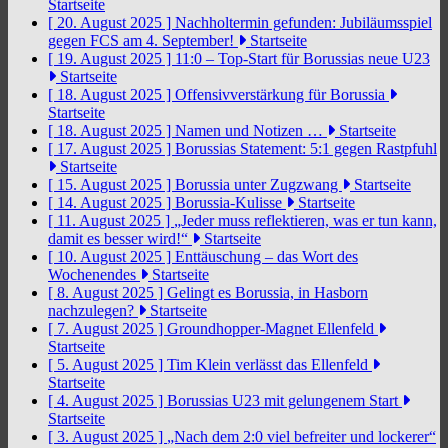
Startseite
[ 20. August 2025 ]
Nachholtermin gefunden: Jubiläumsspiel
gegen FCS am 4. September!
Startseite
[ 19. August 2025 ]
11:0 – Top-Start für Borussias neue U23
Startseite
[ 18. August 2025 ]
Offensivverstärkung für Borussia
Startseite
[ 18. August 2025 ]
Namen und Notizen …
Startseite
[ 17. August 2025 ]
Borussias Statement: 5:1 gegen Rastpfuhl
Startseite
[ 15. August 2025 ]
Borussia unter Zugzwang
Startseite
[ 14. August 2025 ]
Borussia-Kulisse
Startseite
[ 11. August 2025 ]
„Jeder muss reflektieren, was er tun kann,
damit es besser wird!“
Startseite
[ 10. August 2025 ]
Enttäuschung – das Wort des
Wochenendes
Startseite
[ 8. August 2025 ]
Gelingt es Borussia, in Hasborn
nachzulegen?
Startseite
[ 7. August 2025 ]
Groundhopper-Magnet Ellenfeld
Startseite
[ 5. August 2025 ]
Tim Klein verlässt das Ellenfeld
Startseite
[ 4. August 2025 ]
Borussias U23 mit gelungenem Start
Startseite
[ 3. August 2025 ]
„Nach dem 2:0 viel befreiter und lockerer“