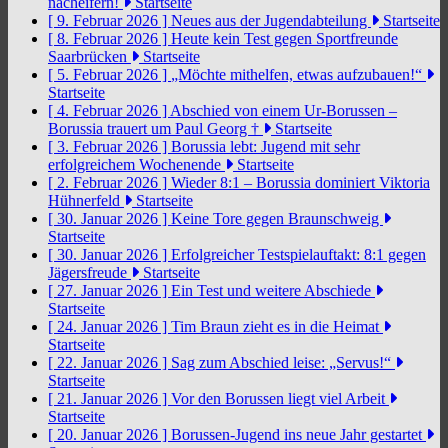
nacheifern!
Startseite
[ 9. Februar 2026 ]
Neues aus der Jugendabteilung
Startseite
[ 8. Februar 2026 ]
Heute kein Test gegen Sportfreunde
Saarbrücken
Startseite
[ 5. Februar 2026 ]
„Möchte mithelfen, etwas aufzubauen!“
Startseite
[ 4. Februar 2026 ]
Abschied von einem Ur-Borussen –
Borussia trauert um Paul Georg †
Startseite
[ 3. Februar 2026 ]
Borussia lebt: Jugend mit sehr
erfolgreichem Wochenende
Startseite
[ 2. Februar 2026 ]
Wieder 8:1 – Borussia dominiert Viktoria
Hühnerfeld
Startseite
[ 30. Januar 2026 ]
Keine Tore gegen Braunschweig
Startseite
[ 30. Januar 2026 ]
Erfolgreicher Testspielauftakt: 8:1 gegen
Jägersfreude
Startseite
[ 27. Januar 2026 ]
Ein Test und weitere Abschiede
Startseite
[ 24. Januar 2026 ]
Tim Braun zieht es in die Heimat
Startseite
[ 22. Januar 2026 ]
Sag zum Abschied leise: „Servus!“
Startseite
[ 21. Januar 2026 ]
Vor den Borussen liegt viel Arbeit
Startseite
[ 20. Januar 2026 ]
Borussen-Jugend ins neue Jahr gestartet