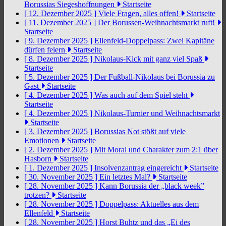
Borussias Siegeshoffnungen
Startseite
[ 12. Dezember 2025 ]
Viele Fragen, alles offen!
Startseite
[ 11. Dezember 2025 ]
Der Borussen-Weihnachtsmarkt ruft!
Startseite
[ 9. Dezember 2025 ]
Ellenfeld-Doppelpass: Zwei Kapitäne
dürfen feiern
Startseite
[ 8. Dezember 2025 ]
Nikolaus-Kick mit ganz viel Spaß
Startseite
[ 5. Dezember 2025 ]
Der Fußball-Nikolaus bei Borussia zu
Gast
Startseite
[ 4. Dezember 2025 ]
Was auch auf dem Spiel steht
Startseite
[ 4. Dezember 2025 ]
Nikolaus-Turnier und Weihnachtsmarkt
Startseite
[ 3. Dezember 2025 ]
Borussias Not stößt auf viele
Emotionen
Startseite
[ 2. Dezember 2025 ]
Mit Moral und Charakter zum 2:1 über
Hasborn
Startseite
[ 1. Dezember 2025 ]
Insolvenzantrag eingereicht
Startseite
[ 30. November 2025 ]
Ein letztes Mal?
Startseite
[ 28. November 2025 ]
Kann Borussia der „black week”
trotzen?
Startseite
[ 28. November 2025 ]
Doppelpass: Aktuelles aus dem
Ellenfeld
Startseite
[ 28. November 2025 ]
Horst Buhtz und das „Ei des