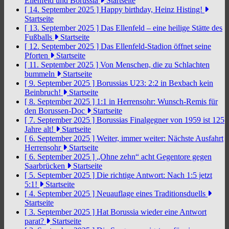
Ellenfeld und Borussia
Startseite
[ 14. September 2025 ]
Happy birthday, Heinz Histing!
Startseite
[ 13. September 2025 ]
Das Ellenfeld – eine heilige Stätte des
Fußballs
Startseite
[ 12. September 2025 ]
Das Ellenfeld-Stadion öffnet seine
Pforten
Startseite
[ 11. September 2025 ]
Von Menschen, die zu Schlachten
bummeln
Startseite
[ 9. September 2025 ]
Borussias U23: 2:2 in Bexbach kein
Beinbruch!
Startseite
[ 8. September 2025 ]
1:1 in Herrensohr: Wunsch-Remis für
den Borussen-Doc
Startseite
[ 7. September 2025 ]
Borussias Finalgegner von 1959 ist 125
Jahre alt!
Startseite
[ 6. September 2025 ]
Weiter, immer weiter: Nächste Ausfahrt
Herrensohr
Startseite
[ 6. September 2025 ]
„Ohne zehn“ acht Gegentore gegen
Saarbrücken
Startseite
[ 5. September 2025 ]
Die richtige Antwort: Nach 1:5 jetzt
5:1!
Startseite
[ 4. September 2025 ]
Neuauflage eines Traditionsduells
Startseite
[ 3. September 2025 ]
Hat Borussia wieder eine Antwort
parat?
Startseite