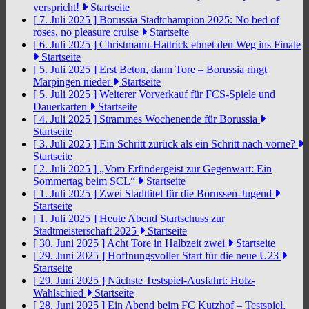
verspricht!
Startseite
[ 7. Juli 2025 ]
Borussia Stadtchampion 2025: No bed of
roses, no pleasure cruise
Startseite
[ 6. Juli 2025 ]
Christmann-Hattrick ebnet den Weg ins Finale
Startseite
[ 5. Juli 2025 ]
Erst Beton, dann Tore – Borussia ringt
Marpingen nieder
Startseite
[ 5. Juli 2025 ]
Weiterer Vorverkauf für FCS-Spiele und
Dauerkarten
Startseite
[ 4. Juli 2025 ]
Strammes Wochenende für Borussia
Startseite
[ 3. Juli 2025 ]
Ein Schritt zurück als ein Schritt nach vorne?
Startseite
[ 2. Juli 2025 ]
„Vom Erfindergeist zur Gegenwart: Ein
Sommertag beim SCL“
Startseite
[ 1. Juli 2025 ]
Zwei Stadttitel für die Borussen-Jugend
Startseite
[ 1. Juli 2025 ]
Heute Abend Startschuss zur
Stadtmeisterschaft 2025
Startseite
[ 30. Juni 2025 ]
Acht Tore in Halbzeit zwei
Startseite
[ 29. Juni 2025 ]
Hoffnungsvoller Start für die neue U23
Startseite
[ 29. Juni 2025 ]
Nächste Testspiel-Ausfahrt: Holz-
Wahlschied
Startseite
[ 28. Juni 2025 ]
Ein Abend beim FC Kutzhof – Testspiel,