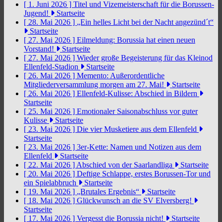
[ 1. Juni 2026 ]
Titel und Vizemeisterschaft für die Borussen-
Jugend!
Startseite
[ 28. Mai 2026 ]
„Ein helles Licht bei der Nacht angezünd´t“
Startseite
[ 27. Mai 2026 ]
Eilmeldung: Borussia hat einen neuen
Vorstand!
Startseite
[ 27. Mai 2026 ]
Wieder große Begeisterung für das Kleinod
Ellenfeld-Stadion
Startseite
[ 26. Mai 2026 ]
Memento: Außerordentliche
Mitgliederversammlung morgen am 27. Mai!
Startseite
[ 26. Mai 2026 ]
Ellenfeld-Kulisse: Abschied in Bildern
Startseite
[ 25. Mai 2026 ]
Emotionaler Saisonabschluss vor guter
Kulisse
Startseite
[ 23. Mai 2026 ]
Die vier Musketiere aus dem Ellenfeld
Startseite
[ 23. Mai 2026 ]
3er-Kette: Namen und Notizen aus dem
Ellenfeld
Startseite
[ 22. Mai 2026 ]
Abschied von der Saarlandliga
Startseite
[ 20. Mai 2026 ]
Deftige Schlappe, erstes Borussen-Tor und
ein Spielabbruch
Startseite
[ 19. Mai 2026 ]
„Brutales Ergebnis“
Startseite
[ 18. Mai 2026 ]
Glückwunsch an die SV Elversberg!
Startseite
[ 17. Mai 2026 ]
Vergesst die Borussia nicht!
Startseite