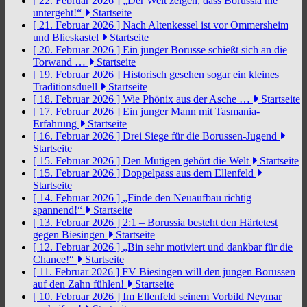
[ 22. Februar 2026 ]
„Der Welt zeigen, dass Borussia nie
untergeht!“
Startseite
[ 21. Februar 2026 ]
Nach Altenkessel ist vor Ommersheim
und Blieskastel
Startseite
[ 20. Februar 2026 ]
Ein junger Borusse schießt sich an die
Torwand …
Startseite
[ 19. Februar 2026 ]
Historisch gesehen sogar ein kleines
Traditionsduell
Startseite
[ 18. Februar 2026 ]
Wie Phönix aus der Asche …
Startseite
[ 17. Februar 2026 ]
Ein junger Mann mit Tasmania-
Erfahrung
Startseite
[ 16. Februar 2026 ]
Drei Siege für die Borussen-Jugend
Startseite
[ 15. Februar 2026 ]
Den Mutigen gehört die Welt
Startseite
[ 15. Februar 2026 ]
Doppelpass aus dem Ellenfeld
Startseite
[ 14. Februar 2026 ]
„Finde den Neuaufbau richtig
spannend!“
Startseite
[ 13. Februar 2026 ]
2:1 – Borussia besteht den Härtetest
gegen Biesingen
Startseite
[ 12. Februar 2026 ]
„Bin sehr motiviert und dankbar für die
Chance!“
Startseite
[ 11. Februar 2026 ]
FV Biesingen will den jungen Borussen
auf den Zahn fühlen!
Startseite
[ 10. Februar 2026 ]
Im Ellenfeld seinem Vorbild Neymar