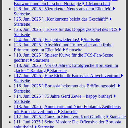
Bratwurst und ein bisschen Nostalgie
1.Mannschaft
[ 26. Juni 2025 ]
Viererkette: Neues aus dem Ellenfeld
Startseite
[ 25. Juni 2025 ]
„Konkurrenz belebt das Geschäft!“
Startseite
[ 25. Juni 2025 ]
Tickets für das Doppelgastspiel des FCS
Startseite
[ 24. Juni 2025 ]
Es geht wieder los!
Startseite
[ 23. Juni 2025 ]
Abschied und Trauer, aber auch frohe
Erinnerungen im Ellenfeld
Startseite
[ 18. Juni 2025 ]
Spieser Kurve für die FCS-Fan-Szene
geöffnet
Startseite
[ 18. Juni 2025 ]
Vor 60 Jahren: Erfolgreiche Borussen im
„kicker“-Ranking
Startseite
[ 17. Juni 2025 ]
Eine Eiche für Borussias Abwehrzentrum
Startseite
[ 16. Juni 2025 ]
Borussia bekommt das Eröffnungsspiel!
Startseite
[ 14. Juni 2025 ]
75 Jahre Gerd Zewe – happy birthay!
Startseite
[ 13. Juni 2025 ]
Annemarie und Nino Fontanin: Zeitlebens
mit Borussia verbunden
Startseite
[ 12. Juni 2025 ]
Ganz im Sinne von Kurt Gluding
Startseite
[ 11. Juni 2025 ]
Seine Mission: Die Offensive der Borussia
ankurbeln!
Startseite