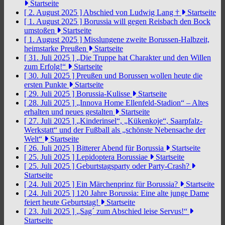
Startseite
[ 2. August 2025 ]
Abschied von Ludwig Lang †
Startseite
[ 1. August 2025 ]
Borussia will gegen Reisbach den Bock
umstoßen
Startseite
[ 1. August 2025 ]
Misslungene zweite Borussen-Halbzeit,
heimstarke Preußen
Startseite
[ 31. Juli 2025 ]
„Die Truppe hat Charakter und den Willen
zum Erfolg!“
Startseite
[ 30. Juli 2025 ]
Preußen und Borussen wollen heute die
ersten Punkte
Startseite
[ 29. Juli 2025 ]
Borussia-Kulisse
Startseite
[ 28. Juli 2025 ]
„Innova Home Ellenfeld-Stadion“ – Altes
erhalten und neues gestalten
Startseite
[ 27. Juli 2025 ]
„Kinderinsel“, „Kükenkoje“, Saarpfalz-
Werkstatt“ und der Fußball als „schönste Nebensache der
Welt“
Startseite
[ 26. Juli 2025 ]
Bitterer Abend für Borussia
Startseite
[ 25. Juli 2025 ]
Lepidoptera Borussiae
Startseite
[ 25. Juli 2025 ]
Geburtstagsparty oder Party-Crash?
Startseite
[ 24. Juli 2025 ]
Ein Märchenprinz für Borussia?
Startseite
[ 24. Juli 2025 ]
120 Jahre Borussia: Eine alte junge Dame
feiert heute Geburtstag!
Startseite
[ 23. Juli 2025 ]
„Sag´ zum Abschied leise Servus!“
Startseite