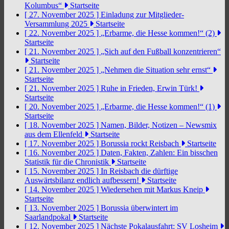
Kolumbus“
Startseite
[ 27. November 2025 ]
Einladung zur Mitglieder-
Versammlung 2025
Startseite
[ 22. November 2025 ]
„Erbarme, die Hesse kommen!“ (2)
Startseite
[ 21. November 2025 ]
„Sich auf den Fußball konzentrieren“
Startseite
[ 21. November 2025 ]
„Nehmen die Situation sehr ernst“
Startseite
[ 21. November 2025 ]
Ruhe in Frieden, Erwin Türk!
Startseite
[ 20. November 2025 ]
„Erbarme, die Hesse kommen!“ (1)
Startseite
[ 18. November 2025 ]
Namen, Bilder, Notizen – Newsmix
aus dem Ellenfeld
Startseite
[ 17. November 2025 ]
Borussia rockt Reisbach
Startseite
[ 16. November 2025 ]
Daten, Fakten, Zahlen: Ein bisschen
Statistik für die Chronistik
Startseite
[ 15. November 2025 ]
In Reisbach die dürftige
Auswärtsbilanz endlich aufbessern!
Startseite
[ 14. November 2025 ]
Wiedersehen mit Markus Kneip
Startseite
[ 13. November 2025 ]
Borussia überwintert im
Saarlandpokal
Startseite
[ 12. November 2025 ]
Nächste Pokalausfahrt: SV Losheim