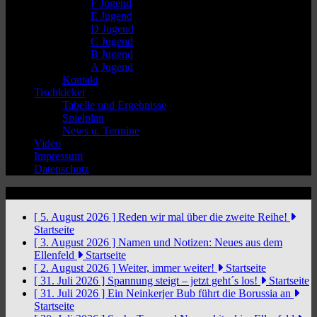
F Jugend
E Jugend
D Jugend
C Jugend
B Jugend
A Jugend
Kontakt
Tischkicker
Tabelle und Ergebnisse
Spielplan
News u. Termine
Video
Impressum
Datenschutz
News Ticker
[ 5. August 2026 ]
Reden wir mal über die zweite Reihe!
Startseite
[ 3. August 2026 ]
Namen und Notizen: Neues aus dem
Ellenfeld
Startseite
[ 2. August 2026 ]
Weiter, immer weiter!
Startseite
[ 31. Juli 2026 ]
Spannung steigt – jetzt geht´s los!
Startseite
[ 31. Juli 2026 ]
Ein Neinkerjer Bub führt die Borussia an
Startseite