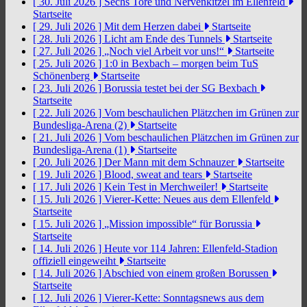
[ 30. Juli 2026 ]
Sechs Tore und Nervenkitzel im Ellenfeld
Startseite
[ 29. Juli 2026 ]
Mit dem Herzen dabei
Startseite
[ 28. Juli 2026 ]
Licht am Ende des Tunnels
Startseite
[ 27. Juli 2026 ]
„Noch viel Arbeit vor uns!“
Startseite
[ 25. Juli 2026 ]
1:0 in Bexbach – morgen beim TuS
Schönenberg
Startseite
[ 23. Juli 2026 ]
Borussia testet bei der SG Bexbach
Startseite
[ 22. Juli 2026 ]
Vom beschaulichen Plätzchen im Grünen zur
Bundesliga-Arena (2)
Startseite
[ 21. Juli 2026 ]
Vom beschaulichen Plätzchen im Grünen zur
Bundesliga-Arena (1)
Startseite
[ 20. Juli 2026 ]
Der Mann mit dem Schnauzer
Startseite
[ 19. Juli 2026 ]
Blood, sweat and tears
Startseite
[ 17. Juli 2026 ]
Kein Test in Merchweiler!
Startseite
[ 15. Juli 2026 ]
Vierer-Kette: Neues aus dem Ellenfeld
Startseite
[ 15. Juli 2026 ]
„Mission impossible“ für Borussia
Startseite
[ 14. Juli 2026 ]
Heute vor 114 Jahren: Ellenfeld-Stadion
offiziell eingeweiht
Startseite
[ 14. Juli 2026 ]
Abschied von einem großen Borussen
Startseite
[ 12. Juli 2026 ]
Vierer-Kette: Sonntagsnews aus dem