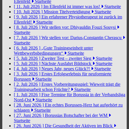
Ellenfeld
Startseite
[ 11. Juli 2026 ]
Im Ellenfeld ist immer was los!
Startseite
[ 10. Juli 2026 ]
Mission Titelverteidigung
Startseite
[ 9. Juli 2026 ]
Ein erfahrener Physiotherapeut ist zurück im
Ellenfeld!
Startseite
[ 8. Juli 2026 ]
Wir stellen vor: Dhiyauldin Fouzi Souysi
Startseite
[ 7. Juli 2026 ]
Wir stellen vor: Darius-Constantin Cherascu
Startseite
[ 6. Juli 2026 ]
„Gute Trainingseinheit unter
Wettbewerbsbedingungen“
Startseite
[ 5. Juli 2026 ]
Zweiter Test – zweiter Sieg
Startseite
[ 5. Juli 2026 ]
Nächste Ausfahrt Bildstock
Startseite
[ 4. Juli 2026 ]
Neues Jahr, neues Glück?!
Startseite
[ 3. Juli 2026 ]
Erstes Erfolgserlebnis für neuformierte
Borussen
Startseite
[ 2. Juli 2026 ]
Erstes Vorbereitungsspiel: Wieweit trägt die
Trainingsarbeit schon Früchte?
Startseite
[ 1. Juli 2026 ]
Fixe Termine für Borussia in der Verbandsliga
Nord-Ost
Startseite
[ 28. Juni 2026 ]
Ein echtes Borussen-Herz hat aufgehört zu
schlagen
Startseite
[ 27. Juni 2026 ]
Borussias Botschafter bei der WM
Startseite
[ 26. Juni 2026 ]
Die Gesundheit der Aktiven im Blick