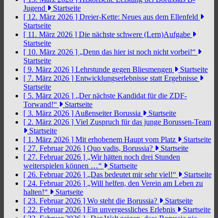
Jugend
Startseite
[ 12. März 2026 ]
Dreier-Kette: Neues aus dem Ellenfeld
Startseite
[ 11. März 2026 ]
Die nächste schwere (Lern)Aufgabe
Startseite
[ 10. März 2026 ]
„Denn das hier ist noch nicht vorbei!“
Startseite
[ 9. März 2026 ]
Lehrstunde gegen Bliesmengen
Startseite
[ 7. März 2026 ]
Entwicklungserlebnisse statt Ergebnisse
Startseite
[ 5. März 2026 ]
„Der nächste Kandidat für die ZDF-
Torwand!“
Startseite
[ 3. März 2026 ]
Außenseiter Borussia
Startseite
[ 2. März 2026 ]
Viel Zuspruch für das junge Borussen-Team
Startseite
[ 1. März 2026 ]
Mit erhobenem Haupt vom Platz
Startseite
[ 27. Februar 2026 ]
Quo vadis, Borussia?
Startseite
[ 27. Februar 2026 ]
„Wir hätten noch drei Stunden
weiterspielen können …“
Startseite
[ 26. Februar 2026 ]
„Das bedeutet mir sehr viel!“
Startseite
[ 24. Februar 2026 ]
„Will helfen, den Verein am Leben zu
halten!“
Startseite
[ 23. Februar 2026 ]
Wo steht die Borussia?
Startseite
[ 22. Februar 2026 ]
Ein unvergessliches Erlebnis
Startseite