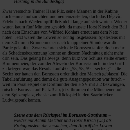
Hartung in die Bundesliga)
Zwar versuchte Trainer Hans Pilz, seine Mannen in der Kabine
noch einmal aufzurichten und neu einzustellen, doch das Déjavù-
Erlebnis nach Wiederanpfiff ließ nicht lange auf sich warten. Wieder
waren kaum fünf Minuten gespielt, da musste Horst Kirsch den Ball
nach dem Einschuss von Wilfried Kohlars erneut aus dem Netz
holen. Jetzt waren die Löwen so richtig losgelassen! Spätestens mit
dem 3:0 durch Brunnenmeier nach knapp einer Stunde war die
Partie gelaufen. Zwar wehrten sich die Borussen tapfer, doch mehr
als Schadensbegrenzung konnte an diesem Nachmittag nicht mehr
drin sein. Das gelang halbwegs, denn kurz vor Schluss stellte erneut
Brunnenmeier, der von der Abwehr der Borussia nicht in den Griff
zu kriegen war, das Resultat auf 4:0. „58, 58, 59 – sechzig“ – die
Sechz´ger hatten den Borussen ordentlich den Marsch geblasen! Die
Tabellenführung und damit die gute Ausgangsposition war futsch –
weil im Parallelspiel die Dortmunder den HSV mit 3:2 bezwangen,
rutschte Borussia auf Platz 3 ab, jetzt thronten die Münchener auf
dem Spitzenplatz, ehe sie zum Rückspiel in den Saarbrücker
Ludwigspark kamen.
Szene aus dem Rückspiel im Borussen-Strafraum
–
wieder mit Achim Melcher und Horst Kirsch (v.l.) als
Protagonisten, die versuchen, dem Angriff der Löwen