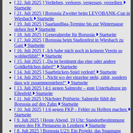
[ 22. Juli 2025 ]
Verlieben, verloren, vergessen, verzeihen
Startseite
[ 21. Juli 2025 ]
Borussia Zweiter beim LEVOBANK-Cup in
Wiesbach
Startseite
[ 19. Juli 2025 ]
Saarlandliga-Termine bis zur Winterpause
stehen fest
Startseite
[ 18. Juli 2025 ]
Generalprobe für Borussia
Startseite
[ 17. Juli 2025 ]
Borussia beim Stadionfest in Wiesbach zu
Gast
Startseite
[ 16. Juli 2025 ]
„Ich habe mich noch in keinem Verein so
wohlgefühlt!“
Startseite
[ 15. Juli 2025 ]
„Da ist bestimmt das eine oder andere
Goldkehlchen dabei!“
Startseite
[ 14. Juli 2025 ]
Saarbrücken-Spiel verlegt!
Startseite
[ 14. Juli 2025 ]
„Nicht wo der einzelne steht, zählt, sondern
dass wir zusammenstehen!“
Startseite
[ 13. Juli 2025 ]
4:1 gegen Salmrohr – gute Unterhaltung im
Ellenfeld
Startseite
[ 11. Juli 2025 ]
Nächster Prüfstein: Salmrohr fühlt der
Borussia auf den Zahn
Startseite
[ 10. Juli 2025 ]
1:6 gegen FKP – Fehler zu Helfern machen
Startseite
[ 9. Juli 2025 ]
Heute Abend, 19 Uhr: Standortbestimmung
gegen den FK Pirmasens in Lemberg
Startseite
[ 8. Juli 2025 ]
Borussia U23: Ein Projekt, das Spannung