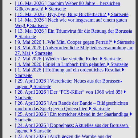
[ 16. Mai 2026 ]
Joachim Weber 80 Jahre – herzlichen
Glückwunsch!
Startseite
[ 15. Mai 2026 ]
Bye, bye, Burg Bucherbach!?
Startseite
[ 14. Mai 2026 ]
Nach wie vor insgesamt auf einem guten
Weg!
Startseite
[ 13. Mai 2026 ]
Ein Triumvirat für die Rettung der Borussia
Startseite
[ 9. Mai 2026 ]
„Wie Mini Cooper gegen Ferrari!“
Startseite
[ 8. Mai 2026 ]
Außerordentliche Mitgliederversammlung am
27. Mai
Startseite
[ 7. Mai 2026 ]
Wieder klar verteilte Rollen
Startseite
[ 4. Mai 2026 ]
Spiel in Limbach früh gelaufen
Startseite
[ 1. Mai 2026 ]
Hoffnung auf ein ordentliches Resultat
Startseite
[ 29. April 2026 ]
Viererkette: Neues aus der Borussen-
Jugend
Startseite
[ 28. April 2026 ]
Der “FCS-Killer” von 1966 wird 85!
Startseite
[ 26. April 2026 ]
Am Rande der Bande – Bildgeschichten
rund um das Spiel gegen Quierschied
Startseite
[ 25. April 2026 ]
Ein torreicher Abend in der Saarlandliga
Startseite
[ 24. April 2026 ]
Doppelpass: Aktuelles aus der Borussen-
Jugend
Startseite
[ 23. April 2026 ]
Auch gegen die Wambe aus der