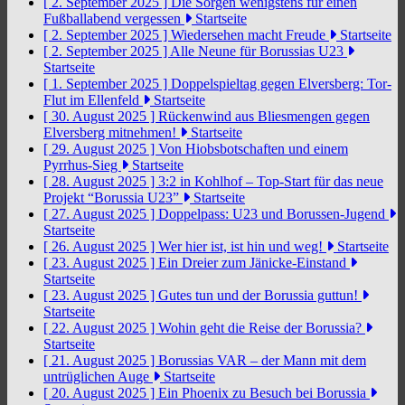
[ 2. September 2025 ]
Die Sorgen wenigstens für einen
Fußballabend vergessen
Startseite
[ 2. September 2025 ]
Wiedersehen macht Freude
Startseite
[ 2. September 2025 ]
Alle Neune für Borussias U23
Startseite
[ 1. September 2025 ]
Doppelspieltag gegen Elversberg: Tor-
Flut im Ellenfeld
Startseite
[ 30. August 2025 ]
Rückenwind aus Bliesmengen gegen
Elversberg mitnehmen!
Startseite
[ 29. August 2025 ]
Von Hiobsbotschaften und einem
Pyrrhus-Sieg
Startseite
[ 28. August 2025 ]
3:2 in Kohlhof – Top-Start für das neue
Projekt “Borussia U23”
Startseite
[ 27. August 2025 ]
Doppelpass: U23 und Borussen-Jugend
Startseite
[ 26. August 2025 ]
Wer hier ist, ist hin und weg!
Startseite
[ 23. August 2025 ]
Ein Dreier zum Jänicke-Einstand
Startseite
[ 23. August 2025 ]
Gutes tun und der Borussia guttun!
Startseite
[ 22. August 2025 ]
Wohin geht die Reise der Borussia?
Startseite
[ 21. August 2025 ]
Borussias VAR – der Mann mit dem
untrüglichen Auge
Startseite
[ 20. August 2025 ]
Ein Phoenix zu Besuch bei Borussia