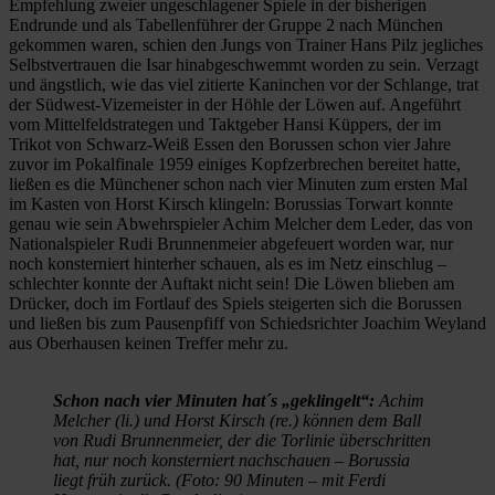
Empfehlung zweier ungeschlagener Spiele in der bisherigen
Endrunde und als Tabellenführer der Gruppe 2 nach München
gekommen waren, schien den Jungs von Trainer Hans Pilz jegliches
Selbstvertrauen die Isar hinabgeschwemmt worden zu sein. Verzagt
und ängstlich, wie das viel zitierte Kaninchen vor der Schlange, trat
der Südwest-Vizemeister in der Höhle der Löwen auf. Angeführt
vom Mittelfeldstrategen und Taktgeber Hansi Küppers, der im
Trikot von Schwarz-Weiß Essen den Borussen schon vier Jahre
zuvor im Pokalfinale 1959 einiges Kopfzerbrechen bereitet hatte,
ließen es die Münchener schon nach vier Minuten zum ersten Mal
im Kasten von Horst Kirsch klingeln: Borussias Torwart konnte
genau wie sein Abwehrspieler Achim Melcher dem Leder, das von
Nationalspieler Rudi Brunnenmeier abgefeuert worden war, nur
noch konsterniert hinterher schauen, als es im Netz einschlug –
schlechter konnte der Auftakt nicht sein! Die Löwen blieben am
Drücker, doch im Fortlauf des Spiels steigerten sich die Borussen
und ließen bis zum Pausenpfiff von Schiedsrichter Joachim Weyland
aus Oberhausen keinen Treffer mehr zu.
Schon nach vier Minuten hat´s „geklingelt“:
Achim
Melcher (li.) und Horst Kirsch (re.) können dem Ball
von Rudi Brunnenmeier, der die Torlinie überschritten
hat, nur noch konsterniert nachschauen – Borussia
liegt früh zurück. (Foto: 90 Minuten – mit Ferdi