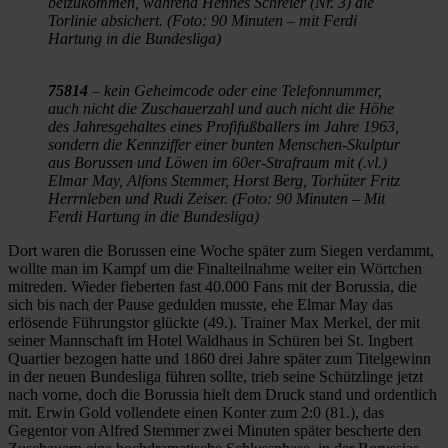
beizukommen, während Hennes Schreier (Nr. 3) die
Torlinie absichert. (Foto: 90 Minuten – mit Ferdi
Hartung in die Bundesliga)
75814
– kein Geheimcode oder eine Telefonnummer,
auch nicht die Zuschauerzahl und auch nicht die Höhe
des Jahresgehaltes eines Profifußballers im Jahre 1963,
sondern die Kennziffer einer bunten Menschen-Skulptur
aus Borussen und Löwen im 60er-Strafraum mit (.vl.)
Elmar May, Alfons Stemmer, Horst Berg, Torhüter Fritz
Herrnleben und Rudi Zeiser. (Foto: 90 Minuten – Mit
Ferdi Hartung in die Bundesliga)
Dort waren die Borussen eine Woche später zum Siegen verdammt,
wollte man im Kampf um die Finalteilnahme weiter ein Wörtchen
mitreden. Wieder fieberten fast 40.000 Fans mit der Borussia, die
sich bis nach der Pause gedulden musste, ehe Elmar May das
erlösende Führungstor glückte (49.). Trainer Max Merkel, der mit
seiner Mannschaft im Hotel Waldhaus in Schüren bei St. Ingbert
Quartier bezogen hatte und 1860 drei Jahre später zum Titelgewinn
in der neuen Bundesliga führen sollte, trieb seine Schützlinge jetzt
nach vorne, doch die Borussia hielt dem Druck stand und ordentlich
mit. Erwin Gold vollendete einen Konter zum 2:0 (81.), das
Gegentor von Alfred Stemmer zwei Minuten später bescherte den