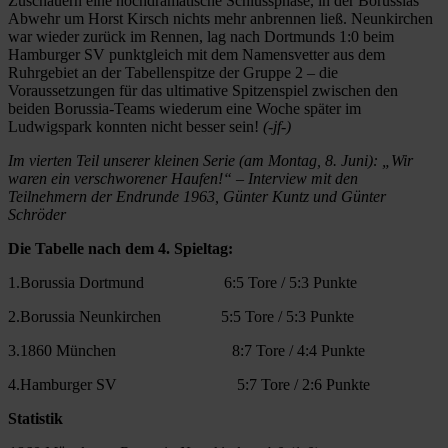
Zuschauern eine hochdramatische Schlussphase, in der Borussias
Abwehr um Horst Kirsch nichts mehr anbrennen ließ. Neunkirchen
war wieder zurück im Rennen, lag nach Dortmunds 1:0 beim
Hamburger SV punktgleich mit dem Namensvetter aus dem
Ruhrgebiet an der Tabellenspitze der Gruppe 2 – die
Voraussetzungen für das ultimative Spitzenspiel zwischen den
beiden Borussia-Teams wiederum eine Woche später im
Ludwigspark konnten nicht besser sein!
(-jf-)
Im vierten Teil unserer kleinen Serie (am Montag, 8. Juni): „Wir
waren ein verschworener Haufen!“ – Interview mit den
Teilnehmern der Endrunde 1963, Günter Kuntz und Günter
Schröder
Die Tabelle nach dem 4. Spieltag:
1.Borussia Dortmund 6:5 Tore / 5:3 Punkte
2.Borussia Neunkirchen 5:5 Tore / 5:3 Punkte
3.1860 München 8:7 Tore / 4:4 Punkte
4.Hamburger SV 5:7 Tore / 2:6 Punkte
Statistik