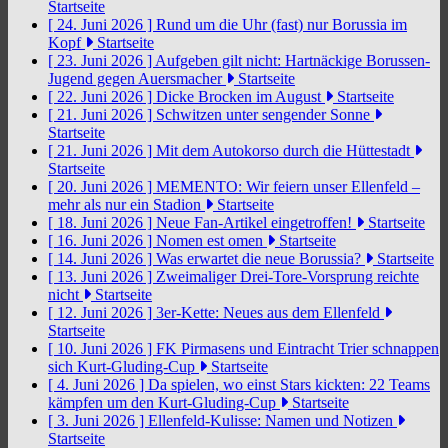
Startseite
[ 24. Juni 2026 ]
Rund um die Uhr (fast) nur Borussia im
Kopf
Startseite
[ 23. Juni 2026 ]
Aufgeben gilt nicht: Hartnäckige Borussen-
Jugend gegen Auersmacher
Startseite
[ 22. Juni 2026 ]
Dicke Brocken im August
Startseite
[ 21. Juni 2026 ]
Schwitzen unter sengender Sonne
Startseite
[ 21. Juni 2026 ]
Mit dem Autokorso durch die Hüttestadt
Startseite
[ 20. Juni 2026 ]
MEMENTO: Wir feiern unser Ellenfeld –
mehr als nur ein Stadion
Startseite
[ 18. Juni 2026 ]
Neue Fan-Artikel eingetroffen!
Startseite
[ 16. Juni 2026 ]
Nomen est omen
Startseite
[ 14. Juni 2026 ]
Was erwartet die neue Borussia?
Startseite
[ 13. Juni 2026 ]
Zweimaliger Drei-Tore-Vorsprung reichte
nicht
Startseite
[ 12. Juni 2026 ]
3er-Kette: Neues aus dem Ellenfeld
Startseite
[ 10. Juni 2026 ]
FK Pirmasens und Eintracht Trier schnappen
sich Kurt-Gluding-Cup
Startseite
[ 4. Juni 2026 ]
Da spielen, wo einst Stars kickten: 22 Teams
kämpfen um den Kurt-Gluding-Cup
Startseite
[ 3. Juni 2026 ]
Ellenfeld-Kulisse: Namen und Notizen
Startseite