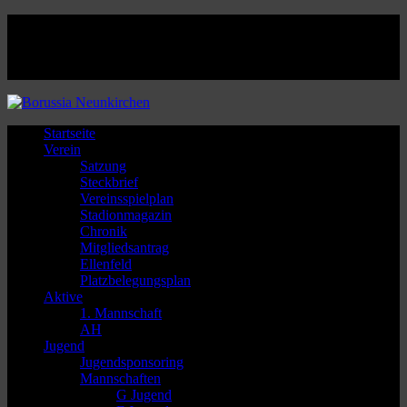
Facebook
Twitter
Instagram
Youtube
Startseite
Verein
Satzung
Steckbrief
Vereinsspielplan
Stadionmagazin
Chronik
Mitgliedsantrag
Ellenfeld
Platzbelegungsplan
Aktive
1. Mannschaft
AH
Jugend
Jugendsponsoring
Mannschaften
G Jugend