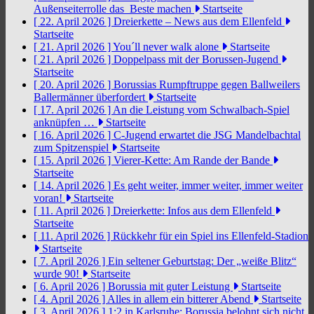
Außenseiterrolle das Beste machen
Startseite
[ 22. April 2026 ]
Dreierkette – News aus dem Ellenfeld
Startseite
[ 21. April 2026 ]
You´ll never walk alone
Startseite
[ 21. April 2026 ]
Doppelpass mit der Borussen-Jugend
Startseite
[ 20. April 2026 ]
Borussias Rumpftruppe gegen Ballweilers
Ballermänner überfordert
Startseite
[ 17. April 2026 ]
An die Leistung vom Schwalbach-Spiel
anknüpfen …
Startseite
[ 16. April 2026 ]
C-Jugend erwartet die JSG Mandelbachtal
zum Spitzenspiel
Startseite
[ 15. April 2026 ]
Vierer-Kette: Am Rande der Bande
Startseite
[ 14. April 2026 ]
Es geht weiter, immer weiter, immer weiter
voran!
Startseite
[ 11. April 2026 ]
Dreierkette: Infos aus dem Ellenfeld
Startseite
[ 11. April 2026 ]
Rückkehr für ein Spiel ins Ellenfeld-Stadion
Startseite
[ 7. April 2026 ]
Ein seltener Geburtstag: Der „weiße Blitz“
wurde 90!
Startseite
[ 6. April 2026 ]
Borussia mit guter Leistung
Startseite
[ 4. April 2026 ]
Alles in allem ein bitterer Abend
Startseite
[ 3. April 2026 ]
1:2 in Karlsruhe: Borussia belohnt sich nicht