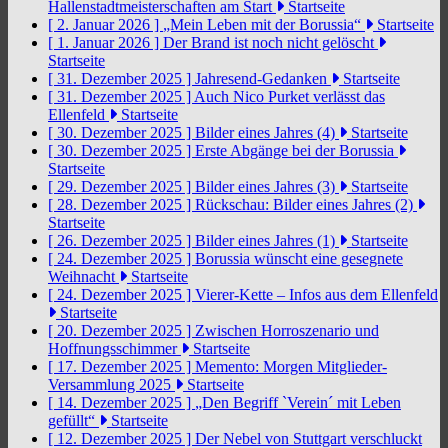
Hallenstadtmeisterschaften am Start
Startseite
[ 2. Januar 2026 ]
„Mein Leben mit der Borussia“
Startseite
[ 1. Januar 2026 ]
Der Brand ist noch nicht gelöscht
Startseite
[ 31. Dezember 2025 ]
Jahresend-Gedanken
Startseite
[ 31. Dezember 2025 ]
Auch Nico Purket verlässt das
Ellenfeld
Startseite
[ 30. Dezember 2025 ]
Bilder eines Jahres (4)
Startseite
[ 30. Dezember 2025 ]
Erste Abgänge bei der Borussia
Startseite
[ 29. Dezember 2025 ]
Bilder eines Jahres (3)
Startseite
[ 28. Dezember 2025 ]
Rückschau: Bilder eines Jahres (2)
Startseite
[ 26. Dezember 2025 ]
Bilder eines Jahres (1)
Startseite
[ 24. Dezember 2025 ]
Borussia wünscht eine gesegnete
Weihnacht
Startseite
[ 24. Dezember 2025 ]
Vierer-Kette – Infos aus dem Ellenfeld
Startseite
[ 20. Dezember 2025 ]
Zwischen Horroszenario und
Hoffnungsschimmer
Startseite
[ 17. Dezember 2025 ]
Memento: Morgen Mitglieder-
Versammlung 2025
Startseite
[ 14. Dezember 2025 ]
„Den Begriff `Verein´ mit Leben
gefüllt“
Startseite
[ 12. Dezember 2025 ]
Der Nebel von Stuttgart verschluckt