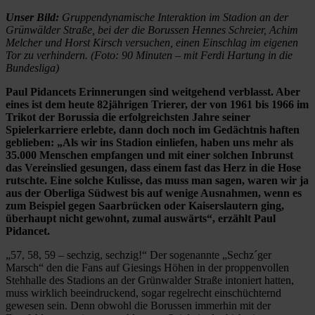
Unser Bild:
Gruppendynamische Interaktion im Stadion an der
Grünwälder Straße, bei der die Borussen Hennes Schreier, Achim
Melcher und Horst Kirsch versuchen, einen Einschlag im eigenen
Tor zu verhindern. (Foto: 90 Minuten – mit Ferdi Hartung in die
Bundesliga)
Paul Pidancets Erinnerungen sind weitgehend verblasst. Aber
eines ist dem heute 82jährigen Trierer, der von 1961 bis 1966 im
Trikot der Borussia die erfolgreichsten Jahre seiner
Spielerkarriere erlebte, dann doch noch im Gedächtnis haften
geblieben: „Als wir ins Stadion einliefen, haben uns mehr als
35.000 Menschen empfangen und mit einer solchen Inbrunst
das Vereinslied gesungen, dass einem fast das Herz in die Hose
rutschte. Eine solche Kulisse, das muss man sagen, waren wir ja
aus der Oberliga Südwest bis auf wenige Ausnahmen, wenn es
zum Beispiel gegen Saarbrücken oder Kaiserslautern ging,
überhaupt nicht gewohnt, zumal auswärts“, erzählt Paul
Pidancet.
„57, 58, 59 – sechzig, sechzig!“ Der sogenannte „Sechz´ger
Marsch“ den die Fans auf Giesings Höhen in der proppenvollen
Stehhalle des Stadions an der Grünwalder Straße intoniert hatten,
muss wirklich beeindruckend, sogar regelrecht einschüchternd
gewesen sein. Denn obwohl die Borussen immerhin mit der