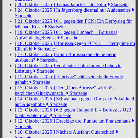
[ 26. Oktober 2025 ]
Tobias Jänicke – der Film
Startseite
[ 24. Oktober 2025 ]
In Jägersburg diesmal nur Außenseiter
Startseite
[ 21. Oktober 2025 ]
6:1 gegen den FCN: Ein Derbysieg für
Michael Rosar
Startseite
[ 19. Oktober 2025 ]
0:1 gegen Limbach – Borussias
Aufwind abgebremst
Startseite
[ 18. Oktober 2025 ]
Borussia gegen FCN 21 – Derbytime im
Ellenfeld
Startseite
[ 17. Oktober 2025 ]
Kann Borussia die kleine Serie
ausbauen?
Startseite
[ 16. Oktober 2025 ]
Verdienter Lohn für eine beherzte
Leistung
Startseite
[ 15. Oktober 2025 ]
„Chrissie“ hätte seine helle Freude
gehabt
Startseite
[ 15. Oktober 2025 ]
Der „Ober-Borusse“ wird 55 –
herzlichen Glückwunsch!
Startseite
[ 14. Oktober 2025 ]
Schwalbach gegen Borussia: Pokalduell
auf Augenhöhe
Startseite
[ 13. Oktober 2025 ]
6:2 gegen Hangard II – Borussias U23
bleibt weiter dran
Startseite
[ 12. Oktober 2025 ]
Dreckige drei Punkte am Franzenhaus
Startseite
[ 10. Oktober 2025 ]
Nächste Ausfahrt Quierschied
Startseite