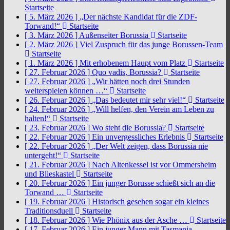
Startseite
[ 5. März 2026 ]
„Der nächste Kandidat für die ZDF-
Torwand!“
Startseite
[ 3. März 2026 ]
Außenseiter Borussia
Startseite
[ 2. März 2026 ]
Viel Zuspruch für das junge Borussen-Team
Startseite
[ 1. März 2026 ]
Mit erhobenem Haupt vom Platz
Startseite
[ 27. Februar 2026 ]
Quo vadis, Borussia?
Startseite
[ 27. Februar 2026 ]
„Wir hätten noch drei Stunden
weiterspielen können …“
Startseite
[ 26. Februar 2026 ]
„Das bedeutet mir sehr viel!“
Startseite
[ 24. Februar 2026 ]
„Will helfen, den Verein am Leben zu
halten!“
Startseite
[ 23. Februar 2026 ]
Wo steht die Borussia?
Startseite
[ 22. Februar 2026 ]
Ein unvergessliches Erlebnis
Startseite
[ 22. Februar 2026 ]
„Der Welt zeigen, dass Borussia nie
untergeht!“
Startseite
[ 21. Februar 2026 ]
Nach Altenkessel ist vor Ommersheim
und Blieskastel
Startseite
[ 20. Februar 2026 ]
Ein junger Borusse schießt sich an die
Torwand …
Startseite
[ 19. Februar 2026 ]
Historisch gesehen sogar ein kleines
Traditionsduell
Startseite
[ 18. Februar 2026 ]
Wie Phönix aus der Asche …
Startseite
[ 17. Februar 2026 ]
Ein junger Mann mit Tasmania-