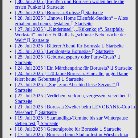
[ 30. Juli 2025 ]
Preußen und Borussen wollen heute die
ersten Punkte
Startseite
[ 29. Juli 2025 ]
Borussia-Kulisse
Startseite
[ 28. Juli 2025 ]
„Innova Home Ellenfeld-Stadion“ – Altes
erhalten und neues gestalten
Startseite
[ 27. Juli 2025 ]
„Kinderinsel“, „Kükenkoje“, Saarpfalz-
Werkstatt“ und der Fußball als „schönste Nebensache der
Welt“
Startseite
[ 26. Juli 2025 ]
Bitterer Abend für Borussia
Startseite
[ 25. Juli 2025 ]
Lepidoptera Borussiae
Startseite
[ 25. Juli 2025 ]
Geburtstagsparty oder Party-Crash?
Startseite
[ 24. Juli 2025 ]
Ein Märchenprinz für Borussia?
Startseite
[ 24. Juli 2025 ]
120 Jahre Borussia: Eine alte junge Dame
feiert heute Geburtstag!
Startseite
[ 23. Juli 2025 ]
„Sag´ zum Abschied leise Servus!“
Startseite
[ 22. Juli 2025 ]
Verlieben, verloren, vergessen, verzeihen
Startseite
[ 21. Juli 2025 ]
Borussia Zweiter beim LEVOBANK-Cup in
Wiesbach
Startseite
[ 19. Juli 2025 ]
Saarlandliga-Termine bis zur Winterpause
stehen fest
Startseite
[ 18. Juli 2025 ]
Generalprobe für Borussia
Startseite
[ 17. Juli 2025 ]
Borussia beim Stadionfest in Wiesbach zu