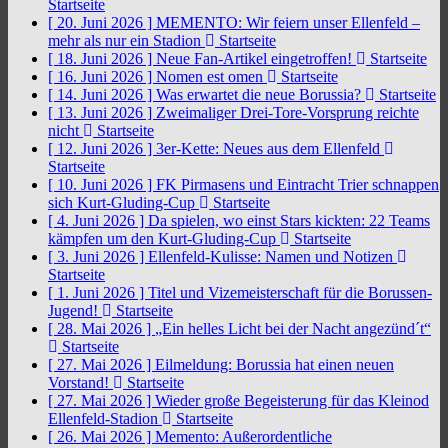
Startseite
[ 20. Juni 2026 ]
MEMENTO: Wir feiern unser Ellenfeld –
mehr als nur ein Stadion
Startseite
[ 18. Juni 2026 ]
Neue Fan-Artikel eingetroffen!
Startseite
[ 16. Juni 2026 ]
Nomen est omen
Startseite
[ 14. Juni 2026 ]
Was erwartet die neue Borussia?
Startseite
[ 13. Juni 2026 ]
Zweimaliger Drei-Tore-Vorsprung reichte
nicht
Startseite
[ 12. Juni 2026 ]
3er-Kette: Neues aus dem Ellenfeld
Startseite
[ 10. Juni 2026 ]
FK Pirmasens und Eintracht Trier schnappen
sich Kurt-Gluding-Cup
Startseite
[ 4. Juni 2026 ]
Da spielen, wo einst Stars kickten: 22 Teams
kämpfen um den Kurt-Gluding-Cup
Startseite
[ 3. Juni 2026 ]
Ellenfeld-Kulisse: Namen und Notizen
Startseite
[ 1. Juni 2026 ]
Titel und Vizemeisterschaft für die Borussen-
Jugend!
Startseite
[ 28. Mai 2026 ]
„Ein helles Licht bei der Nacht angezünd´t“
Startseite
[ 27. Mai 2026 ]
Eilmeldung: Borussia hat einen neuen
Vorstand!
Startseite
[ 27. Mai 2026 ]
Wieder große Begeisterung für das Kleinod
Ellenfeld-Stadion
Startseite
[ 26. Mai 2026 ]
Memento: Außerordentliche