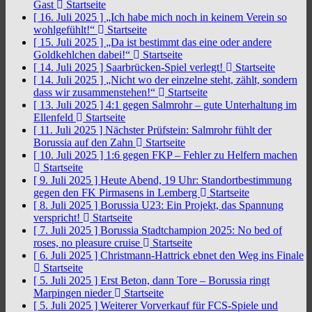
Gast
Startseite
[ 16. Juli 2025 ]
„Ich habe mich noch in keinem Verein so
wohlgefühlt!“
Startseite
[ 15. Juli 2025 ]
„Da ist bestimmt das eine oder andere
Goldkehlchen dabei!“
Startseite
[ 14. Juli 2025 ]
Saarbrücken-Spiel verlegt!
Startseite
[ 14. Juli 2025 ]
„Nicht wo der einzelne steht, zählt, sondern
dass wir zusammenstehen!“
Startseite
[ 13. Juli 2025 ]
4:1 gegen Salmrohr – gute Unterhaltung im
Ellenfeld
Startseite
[ 11. Juli 2025 ]
Nächster Prüfstein: Salmrohr fühlt der
Borussia auf den Zahn
Startseite
[ 10. Juli 2025 ]
1:6 gegen FKP – Fehler zu Helfern machen
Startseite
[ 9. Juli 2025 ]
Heute Abend, 19 Uhr: Standortbestimmung
gegen den FK Pirmasens in Lemberg
Startseite
[ 8. Juli 2025 ]
Borussia U23: Ein Projekt, das Spannung
verspricht!
Startseite
[ 7. Juli 2025 ]
Borussia Stadtchampion 2025: No bed of
roses, no pleasure cruise
Startseite
[ 6. Juli 2025 ]
Christmann-Hattrick ebnet den Weg ins Finale
Startseite
[ 5. Juli 2025 ]
Erst Beton, dann Tore – Borussia ringt
Marpingen nieder
Startseite
[ 5. Juli 2025 ]
Weiterer Vorverkauf für FCS-Spiele und