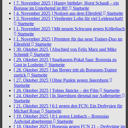
[ 7. November 2025 ]
Happy birthday, Horst Schauß – ein
Borusse im Unterhemd ist 80!
Startseite
[ 4. November 2025 ]
Notizen aus dem Ellenfeld
Startseite
[ 3. November 2025 ]
Verdienter Lohn für viel Leidenschaft!
Startseite
[ 1. November 2025 ]
Mit neuem Schwung gegen Köllerbach
Startseite
[ 1. November 2025 ]
Premiere für das neue Trainer-Duo im
Ellenfeld
Startseite
[ 30. Oktober 2025 ]
Abschied von Felix Marx und Mike
Schmidt
Startseite
[ 29. Oktober 2025 ]
Sparkassen-Pokal Saar: Borussia zu
Gast in Losheim
Startseite
[ 28. Oktober 2025 ]
Jan Berger tritt als Borussen-Trainer
zurück
Startseite
[ 27. Oktober 2025 ]
Ohne Punkte gegen Jägersburg
Startseite
[ 26. Oktober 2025 ]
Tobias Jänicke – der Film
Startseite
[ 24. Oktober 2025 ]
In Jägersburg diesmal nur Außenseiter
Startseite
[ 21. Oktober 2025 ]
6:1 gegen den FCN: Ein Derbysieg für
Michael Rosar
Startseite
[ 19. Oktober 2025 ]
0:1 gegen Limbach – Borussias
Aufwind abgebremst
Startseite
[ 18. Oktober 2025 ]
Borussia gegen FCN 21 – Derbytime im