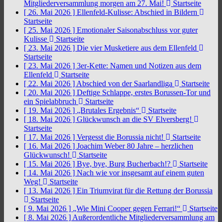
Mitgliederversammlung morgen am 27. Mai!
Startseite
[ 26. Mai 2026 ]
Ellenfeld-Kulisse: Abschied in Bildern
Startseite
[ 25. Mai 2026 ]
Emotionaler Saisonabschluss vor guter
Kulisse
Startseite
[ 23. Mai 2026 ]
Die vier Musketiere aus dem Ellenfeld
Startseite
[ 23. Mai 2026 ]
3er-Kette: Namen und Notizen aus dem
Ellenfeld
Startseite
[ 22. Mai 2026 ]
Abschied von der Saarlandliga
Startseite
[ 20. Mai 2026 ]
Deftige Schlappe, erstes Borussen-Tor und
ein Spielabbruch
Startseite
[ 19. Mai 2026 ]
„Brutales Ergebnis“
Startseite
[ 18. Mai 2026 ]
Glückwunsch an die SV Elversberg!
Startseite
[ 17. Mai 2026 ]
Vergesst die Borussia nicht!
Startseite
[ 16. Mai 2026 ]
Joachim Weber 80 Jahre – herzlichen
Glückwunsch!
Startseite
[ 15. Mai 2026 ]
Bye, bye, Burg Bucherbach!?
Startseite
[ 14. Mai 2026 ]
Nach wie vor insgesamt auf einem guten
Weg!
Startseite
[ 13. Mai 2026 ]
Ein Triumvirat für die Rettung der Borussia
Startseite
[ 9. Mai 2026 ]
„Wie Mini Cooper gegen Ferrari!“
Startseite
[ 8. Mai 2026 ]
Außerordentliche Mitgliederversammlung am