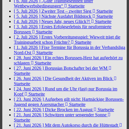
[ 6. Juli 2026 ]
„Gute Trainingseinheit unter
Wettbewerbsbedingungen“
Startseite
[ 5. Juli 2026 ]
Zweiter Test – zweiter Sieg
Startseite
[ 5. Juli 2026 ]
Nächste Ausfahrt Bildstock
Startseite
[ 4. Juli 2026 ]
Neues Jahr, neues Glück?!
Startseite
[ 3. Juli 2026 ]
Erstes Erfolgserlebnis für neuformierte
Borussen
Startseite
[ 2. Juli 2026 ]
Erstes Vorbereitungsspiel: Wieweit trägt die
Trainingsarbeit schon Früchte?
Startseite
[ 1. Juli 2026 ]
Fixe Termine für Borussia in der Verbandsliga
Nord-Ost
Startseite
[ 28. Juni 2026 ]
Ein echtes Borussen-Herz hat aufgehört zu
schlagen
Startseite
[ 27. Juni 2026 ]
Borussias Botschafter bei der WM
Startseite
[ 26. Juni 2026 ]
Die Gesundheit der Aktiven im Blick
Startseite
[ 24. Juni 2026 ]
Rund um die Uhr (fast) nur Borussia im
Kopf
Startseite
[ 23. Juni 2026 ]
Aufgeben gilt nicht: Hartnäckige Borussen-
Jugend gegen Auersmacher
Startseite
[ 22. Juni 2026 ]
Dicke Brocken im August
Startseite
[ 21. Juni 2026 ]
Schwitzen unter sengender Sonne
Startseite
[ 21. Juni 2026 ]
Mit dem Autokorso durch die Hüttestadt