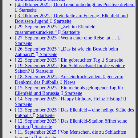
[ 4. Oktober 2025 ]
Den Trend unbedingt ins Positive drehen!
Startseite
[ 3. Oktober 2025 ]
Dreierkette am Feiertag: Ellenfeld und
Borussen-Jugend
Startseite
[ 29. September 2025 ]
„Zeit im Ellenfeld
zusammenzurücken.“
Startseite
[ 27. September 2025 ]
Wenn einer eine Reise tut …
Startseite
[ 26. September 2025 ]
„Das ist wie ein Besuch beim
Zahnarzt“
Startseite
[ 22. September 2025 ]
Ein gebrauchter Tag
Startseite
[ 19. September 2025 ]
Ein Schlüsselspiel für die weitere
Saison?
Startseite
[ 18. September 2025 ]
Aus eindrucksvollen Tagen zum
Denkmal des Fußballs
News
[ 15. September 2025 ]
Ein mehr als gelungener Tag für
Ellenfeld und Borussia
Startseite
[ 14. September 2025 ]
Happy birthday, Heinz Histing!
Startseite
[ 13. September 2025 ]
Das Ellenfeld – eine heilige Stätte des
Fußballs
Startseite
[ 12. September 2025 ]
Das Ellenfeld-Stadion öffnet seine
Pforten
Startseite
[ 11. September 2025 ]
Von Menschen, die zu Schlachten
bummeln
Startseite