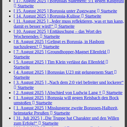
[ 17. August 2025 ]
Borussias Statement: 5:1 gegen Rastpfuhl
Startseite
[ 15. August 2025 ]
Borussia unter Zugzwang
Startseite
[ 14. August 2025 ]
Borussia-Kulisse
Startseite
[ 11. August 2025 ]
„Jeder muss reflektieren, was er tun kann,
damit es besser wird!“
Startseite
[ 10. August 2025 ]
Enttäuschung – das Wort des
Wochenendes
Startseite
[ 8. August 2025 ]
Gelingt es Borussia, in Hasborn
nachzulegen?
Startseite
[ 7. August 2025 ]
Groundhopper-Magnet Ellenfeld
Startseite
[ 5. August 2025 ]
Tim Klein verlässt das Ellenfeld
Startseite
[ 4. August 2025 ]
Borussias U23 mit gelungenem Start
Startseite
[ 3. August 2025 ]
„Nach dem 2:0 viel befreiter und lockerer“
Startseite
[ 2. August 2025 ]
Abschied von Ludwig Lang †
Startseite
[ 1. August 2025 ]
Borussia will gegen Reisbach den Bock
umstoßen
Startseite
[ 1. August 2025 ]
Misslungene zweite Borussen-Halbzeit,
heimstarke Preußen
Startseite
[ 31. Juli 2025 ]
„Die Truppe hat Charakter und den Willen
zum Erfolg!“
Startseite