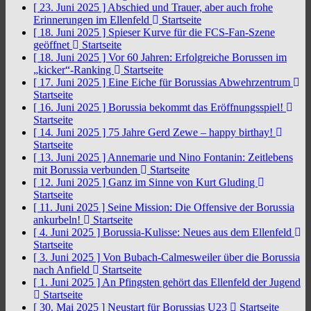
[ 23. Juni 2025 ]
Abschied und Trauer, aber auch frohe
Erinnerungen im Ellenfeld
Startseite
[ 18. Juni 2025 ]
Spieser Kurve für die FCS-Fan-Szene
geöffnet
Startseite
[ 18. Juni 2025 ]
Vor 60 Jahren: Erfolgreiche Borussen im
„kicker“-Ranking
Startseite
[ 17. Juni 2025 ]
Eine Eiche für Borussias Abwehrzentrum
Startseite
[ 16. Juni 2025 ]
Borussia bekommt das Eröffnungsspiel!
Startseite
[ 14. Juni 2025 ]
75 Jahre Gerd Zewe – happy birthay!
Startseite
[ 13. Juni 2025 ]
Annemarie und Nino Fontanin: Zeitlebens
mit Borussia verbunden
Startseite
[ 12. Juni 2025 ]
Ganz im Sinne von Kurt Gluding
Startseite
[ 11. Juni 2025 ]
Seine Mission: Die Offensive der Borussia
ankurbeln!
Startseite
[ 4. Juni 2025 ]
Borussia-Kulisse: Neues aus dem Ellenfeld
Startseite
[ 3. Juni 2025 ]
Von Bubach-Calmesweiler über die Borussia
nach Anfield
Startseite
[ 1. Juni 2025 ]
An Pfingsten gehört das Ellenfeld der Jugend
Startseite
[ 30. Mai 2025 ]
Neustart für Borussias U23
Startseite