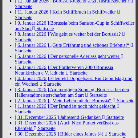
[ 12. Januar 2026 ]
Borussen-Jugend setzt Ausrufezeichen!
Startseite
[ 11. Januar 2026 ]
Kein Schiffbruch in Schiffweiler
Startseite
[ 9. Januar 2026 ]
Borussia beim Samson-Cup in Schiffweiler
am Start
Startseite
[ 8. Januar 2026 ]
Wie geht es weiter bei der Borussia?
Startseite
[ 6. Januar 2026 ]
„Gute Erfahrung und schönes Erlebnis!“
Startseite
[ 5. Januar 2026 ]
Der personelle Aderlass geht weiter
Startseite
[ 5. Januar 2026 ]
Der Förderverein 2000 Borussia
Neunkirchen e.V. lädt ein
Startseite
[ 4. Januar 2026 ]
Ellenfeld-Doppelpass: Ein Geburtstag und
ein Wechsel
Startseite
[ 3. Januar 2026 ]
Am morgigen Sonntag: Borussia bei den
Hallenstadtmeisterschaften am Start
Startseite
[ 2. Januar 2026 ]
„Mein Leben mit der Borussia“
Startseite
[ 1. Januar 2026 ]
Der Brand ist noch nicht gelöscht
Startseite
[ 31. Dezember 2025 ]
Jahresend-Gedanken
Startseite
[ 31. Dezember 2025 ]
Auch Nico Purket verlässt das
Ellenfeld
Startseite
[ 30. Dezember 2025 ]
Bilder eines Jahres (4)
Startseite