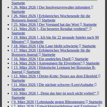
Startseite
[ 26. März 2026 ]
Der Insolvenzverwalter informiert
Startseite
[ 26. März 2026 ]
Erfolgreiches Wochenende für die
Borussen-Jugend
Startseite
[ 25. März 2026 ]
Der Vorstand hat das Wort
Startseite
[ 21. März 2026 ]
„Ein besseres Resultat verdient!“
Startseite
[ 19. März 2026 ]
„Ich bin für 22 gesunde Spieler nach 90
Minuten“
Startseite
[ 18. März 2026 ]
Die Lage bleibt schwierig
Startseite
[ 17. März 2026 ]
Erfolgreiches Wochenende für die
Borussen-Jugend
Startseite
[ 16. März 2026 ]
Ein ungleiches Duell
Startseite
[ 14. März 2026 ]
Anregungen für Elversberg?
Startseite
[ 13. März 2026 ]
Historische Leistung bei Borussias B-
Jugend
Startseite
[ 12. März 2026 ]
Dreier-Kette: Neues aus dem Ellenfeld
Startseite
[ 11. März 2026 ]
Die nächste schwere (Lern)Aufgabe
Startseite
[ 10. März 2026 ]
„Denn das hier ist noch nicht vorbei!“
Startseite
[ 9. März 2026 ]
Lehrstunde gegen Bliesmengen
Startseite
[ 7. März 2026 ]
Entwicklungserlebnisse statt Ergebnisse