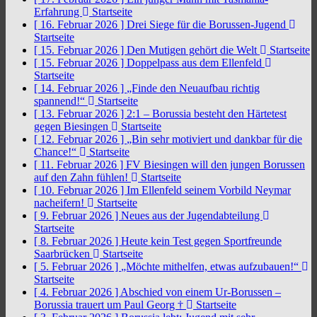
Erfahrung
Startseite
[ 16. Februar 2026 ]
Drei Siege für die Borussen-Jugend
Startseite
[ 15. Februar 2026 ]
Den Mutigen gehört die Welt
Startseite
[ 15. Februar 2026 ]
Doppelpass aus dem Ellenfeld
Startseite
[ 14. Februar 2026 ]
„Finde den Neuaufbau richtig
spannend!“
Startseite
[ 13. Februar 2026 ]
2:1 – Borussia besteht den Härtetest
gegen Biesingen
Startseite
[ 12. Februar 2026 ]
„Bin sehr motiviert und dankbar für die
Chance!“
Startseite
[ 11. Februar 2026 ]
FV Biesingen will den jungen Borussen
auf den Zahn fühlen!
Startseite
[ 10. Februar 2026 ]
Im Ellenfeld seinem Vorbild Neymar
nacheifern!
Startseite
[ 9. Februar 2026 ]
Neues aus der Jugendabteilung
Startseite
[ 8. Februar 2026 ]
Heute kein Test gegen Sportfreunde
Saarbrücken
Startseite
[ 5. Februar 2026 ]
„Möchte mithelfen, etwas aufzubauen!“
Startseite
[ 4. Februar 2026 ]
Abschied von einem Ur-Borussen –
Borussia trauert um Paul Georg †
Startseite