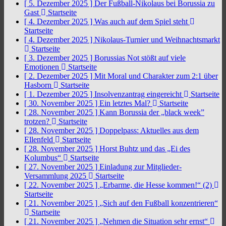
[ 5. Dezember 2025 ]
Der Fußball-Nikolaus bei Borussia zu
Gast
Startseite
[ 4. Dezember 2025 ]
Was auch auf dem Spiel steht
Startseite
[ 4. Dezember 2025 ]
Nikolaus-Turnier und Weihnachtsmarkt
Startseite
[ 3. Dezember 2025 ]
Borussias Not stößt auf viele
Emotionen
Startseite
[ 2. Dezember 2025 ]
Mit Moral und Charakter zum 2:1 über
Hasborn
Startseite
[ 1. Dezember 2025 ]
Insolvenzantrag eingereicht
Startseite
[ 30. November 2025 ]
Ein letztes Mal?
Startseite
[ 28. November 2025 ]
Kann Borussia der „black week”
trotzen?
Startseite
[ 28. November 2025 ]
Doppelpass: Aktuelles aus dem
Ellenfeld
Startseite
[ 28. November 2025 ]
Horst Buhtz und das „Ei des
Kolumbus“
Startseite
[ 27. November 2025 ]
Einladung zur Mitglieder-
Versammlung 2025
Startseite
[ 22. November 2025 ]
„Erbarme, die Hesse kommen!“ (2)
Startseite
[ 21. November 2025 ]
„Sich auf den Fußball konzentrieren“
Startseite
[ 21. November 2025 ]
„Nehmen die Situation sehr ernst“