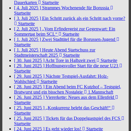
Dauerkarten
Startseite
[ 4. Juli 2025 ]
Strammes Wochenende für Borussia
Startseite
[ 3. Juli 2025 ]
Ein Schritt zurück als ein Schritt nach vorne?
Startseite
[ 2. Juli 2025 ]
„Vom Erfindergeist zur Gegenwart: Ein
Sommertag beim SCL“
Startseite
[ 1. Juli 2025 ]
Zwei Stadttitel für die Borussen-Jugend
Startseite
[ 1. Juli 2025 ]
Heute Abend Startschuss zur
Stadtmeisterschaft 2025
Startseite
[ 30. Juni 2025 ]
Acht Tore in Halbzeit zwei
Startseite
[ 29. Juni 2025 ]
Hoffnungsvoller Start für die neue U23
Startseite
[ 29. Juni 2025 ]
Nächste Testspiel-Ausfahrt: Holz-
Wahlschied
Startseite
[ 28. Juni 2025 ]
Ein Abend beim FC Kutzhof – Testspiel,
Bratwurst und ein bisschen Nostalgie
1.Mannschaft
[ 26. Juni 2025 ]
Viererkette: Neues aus dem Ellenfeld
Startseite
[ 25. Juni 2025 ]
„Konkurrenz belebt das Geschäft!“
Startseite
[ 25. Juni 2025 ]
Tickets für das Doppelgastspiel des FCS
Startseite
[ 24. Juni 2025 ]
Es geht wieder los!
Startseite