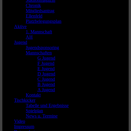
Stadionmagazin
Chronik
Mitgliedsantrag
Ellenfeld
Platzbelegungsplan
Aktive
1. Mannschaft
AH
Jugend
Jugendsponsoring
Mannschaften
G Jugend
F Jugend
E Jugend
D Jugend
C Jugend
B Jugend
A Jugend
Kontakt
Tischkicker
Tabelle und Ergebnisse
Spielplan
News u. Termine
Video
Impressum