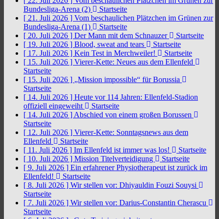
[ 22. Juli 2026 ]
Vom beschaulichen Plätzchen im Grünen zur
Bundesliga-Arena (2)
Startseite
[ 21. Juli 2026 ]
Vom beschaulichen Plätzchen im Grünen zur
Bundesliga-Arena (1)
Startseite
[ 20. Juli 2026 ]
Der Mann mit dem Schnauzer
Startseite
[ 19. Juli 2026 ]
Blood, sweat and tears
Startseite
[ 17. Juli 2026 ]
Kein Test in Merchweiler!
Startseite
[ 15. Juli 2026 ]
Vierer-Kette: Neues aus dem Ellenfeld
Startseite
[ 15. Juli 2026 ]
„Mission impossible“ für Borussia
Startseite
[ 14. Juli 2026 ]
Heute vor 114 Jahren: Ellenfeld-Stadion
offiziell eingeweiht
Startseite
[ 14. Juli 2026 ]
Abschied von einem großen Borussen
Startseite
[ 12. Juli 2026 ]
Vierer-Kette: Sonntagsnews aus dem
Ellenfeld
Startseite
[ 11. Juli 2026 ]
Im Ellenfeld ist immer was los!
Startseite
[ 10. Juli 2026 ]
Mission Titelverteidigung
Startseite
[ 9. Juli 2026 ]
Ein erfahrener Physiotherapeut ist zurück im
Ellenfeld!
Startseite
[ 8. Juli 2026 ]
Wir stellen vor: Dhiyauldin Fouzi Souysi
Startseite
[ 7. Juli 2026 ]
Wir stellen vor: Darius-Constantin Cherascu
Startseite