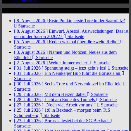
Datenschutz
News Ticker
[ 8. August 2026 ]
Erste Punkte, erste Tore in der Saarpfalz?
Startseite
[ 8. August 2026 ]
Einwurf, Abstoß, Auswechslungen: Das ist
neu in der Saison 2026/27
Startseite
[ 5. August 2026 ]
Reden wir mal über die zweite Reihe!
Startseite
[ 3. August 2026 ]
Namen und Notizen: Neues aus dem
Ellenfeld
Startseite
[ 2. August 2026 ]
Weiter, immer weiter!
Startseite
[ 31. Juli 2026 ]
Spannung steigt – jetzt geht´s los!
Startseite
[ 31. Juli 2026 ]
Ein Neinkerjer Bub führt die Borussia an
Startseite
[ 30. Juli 2026 ]
Sechs Tore und Nervenkitzel im Ellenfeld
Startseite
[ 29. Juli 2026 ]
Mit dem Herzen dabei
Startseite
[ 28. Juli 2026 ]
Licht am Ende des Tunnels
Startseite
[ 27. Juli 2026 ]
„Noch viel Arbeit vor uns!“
Startseite
[ 25. Juli 2026 ]
1:0 in Bexbach – morgen beim TuS
Schönenberg
Startseite
[ 23. Juli 2026 ]
Borussia testet bei der SG Bexbach
Startseite