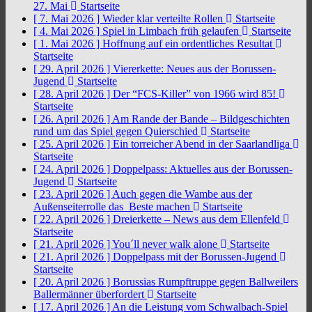
27. Mai
Startseite
[ 7. Mai 2026 ]
Wieder klar verteilte Rollen
Startseite
[ 4. Mai 2026 ]
Spiel in Limbach früh gelaufen
Startseite
[ 1. Mai 2026 ]
Hoffnung auf ein ordentliches Resultat
Startseite
[ 29. April 2026 ]
Viererkette: Neues aus der Borussen-
Jugend
Startseite
[ 28. April 2026 ]
Der “FCS-Killer” von 1966 wird 85!
Startseite
[ 26. April 2026 ]
Am Rande der Bande – Bildgeschichten
rund um das Spiel gegen Quierschied
Startseite
[ 25. April 2026 ]
Ein torreicher Abend in der Saarlandliga
Startseite
[ 24. April 2026 ]
Doppelpass: Aktuelles aus der Borussen-
Jugend
Startseite
[ 23. April 2026 ]
Auch gegen die Wambe aus der
Außenseiterrolle das Beste machen
Startseite
[ 22. April 2026 ]
Dreierkette – News aus dem Ellenfeld
Startseite
[ 21. April 2026 ]
You´ll never walk alone
Startseite
[ 21. April 2026 ]
Doppelpass mit der Borussen-Jugend
Startseite
[ 20. April 2026 ]
Borussias Rumpftruppe gegen Ballweilers
Ballermänner überfordert
Startseite
[ 17. April 2026 ]
An die Leistung vom Schwalbach-Spiel