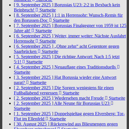
[ 9. September 2025 ]
Borussias U23: 2:2 in Bexbach kein
Beinbruch!
Startseite
[ 8. September 2025 ]
1:1 in Herrensohr: Wunsch-Remis für
den Borussen-Doc
Startseite
[ 7. September 2025 ]
Borussias Finalgegner von 1959 ist 125
Jahre alt!
Startseite
[ 6. September 2025 ]
Weiter, immer weiter: Nächste Ausfahrt
Herrensohr
Startseite
[ 6. September 2025 ]
„Ohne zehn“ acht Gegentore gegen
Saarbrücken
Startseite
[ 5. September 2025 ]
Die richtige Antwort: Nach 1:5 jetzt
5:1!
Startseite
[ 4. September 2025 ]
Neuauflage eines Traditionsduells
Startseite
[ 3. September 2025 ]
Hat Borussia wieder eine Antwort
parat?
Startseite
[ 2. September 2025 ]
Die Sorgen wenigstens für einen
Fußballabend vergessen
Startseite
[ 2. September 2025 ]
Wiedersehen macht Freude
Startseite
[ 2. September 2025 ]
Alle Neune für Borussias U23
Startseite
[ 1. September 2025 ]
Doppelspieltag gegen Elversberg: Tor-
Flut im Ellenfeld
Startseite
[ 30. August 2025 ]
Rückenwind aus Bliesmengen gegen