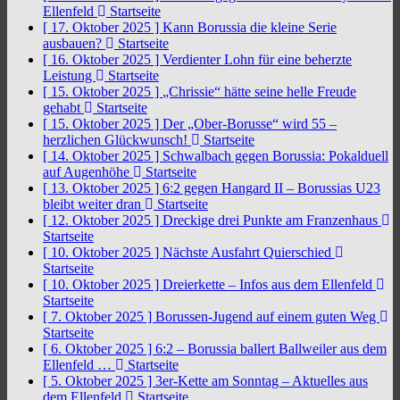
Ellenfeld
Startseite
[ 17. Oktober 2025 ]
Kann Borussia die kleine Serie
ausbauen?
Startseite
[ 16. Oktober 2025 ]
Verdienter Lohn für eine beherzte
Leistung
Startseite
[ 15. Oktober 2025 ]
„Chrissie“ hätte seine helle Freude
gehabt
Startseite
[ 15. Oktober 2025 ]
Der „Ober-Borusse“ wird 55 –
herzlichen Glückwunsch!
Startseite
[ 14. Oktober 2025 ]
Schwalbach gegen Borussia: Pokalduell
auf Augenhöhe
Startseite
[ 13. Oktober 2025 ]
6:2 gegen Hangard II – Borussias U23
bleibt weiter dran
Startseite
[ 12. Oktober 2025 ]
Dreckige drei Punkte am Franzenhaus
Startseite
[ 10. Oktober 2025 ]
Nächste Ausfahrt Quierschied
Startseite
[ 10. Oktober 2025 ]
Dreierkette – Infos aus dem Ellenfeld
Startseite
[ 7. Oktober 2025 ]
Borussen-Jugend auf einem guten Weg
Startseite
[ 6. Oktober 2025 ]
6:2 – Borussia ballert Ballweiler aus dem
Ellenfeld …
Startseite
[ 5. Oktober 2025 ]
3er-Kette am Sonntag – Aktuelles aus
dem Ellenfeld
Startseite