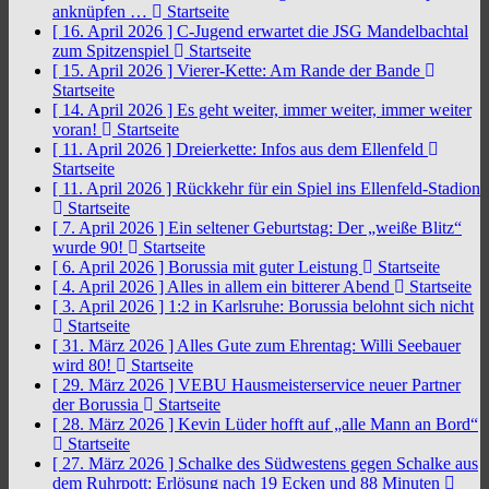
anknüpfen …
Startseite
[ 16. April 2026 ]
C-Jugend erwartet die JSG Mandelbachtal
zum Spitzenspiel
Startseite
[ 15. April 2026 ]
Vierer-Kette: Am Rande der Bande
Startseite
[ 14. April 2026 ]
Es geht weiter, immer weiter, immer weiter
voran!
Startseite
[ 11. April 2026 ]
Dreierkette: Infos aus dem Ellenfeld
Startseite
[ 11. April 2026 ]
Rückkehr für ein Spiel ins Ellenfeld-Stadion
Startseite
[ 7. April 2026 ]
Ein seltener Geburtstag: Der „weiße Blitz“
wurde 90!
Startseite
[ 6. April 2026 ]
Borussia mit guter Leistung
Startseite
[ 4. April 2026 ]
Alles in allem ein bitterer Abend
Startseite
[ 3. April 2026 ]
1:2 in Karlsruhe: Borussia belohnt sich nicht
Startseite
[ 31. März 2026 ]
Alles Gute zum Ehrentag: Willi Seebauer
wird 80!
Startseite
[ 29. März 2026 ]
VEBU Hausmeisterservice neuer Partner
der Borussia
Startseite
[ 28. März 2026 ]
Kevin Lüder hofft auf „alle Mann an Bord“
Startseite
[ 27. März 2026 ]
Schalke des Südwestens gegen Schalke aus
dem Ruhrpott: Erlösung nach 19 Ecken und 88 Minuten