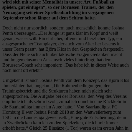
wird sich mit seiner Mentalität in unsere Art, Fußball zu
spielen, gut einfügen“, so der Borussen-Trainer, der den
Neuzugang seit einer Spielbeobachtung im vergangenen
September schon länger auf dem Schirm hatte.
Doch nicht nur sportlich, sondern auch menschlich konnte Joshua
Penth überzeugen. „Der Junge ist ganz klar im Kopf und weiß
genau, was er will. Ein ehrlicher, offener und herzlicher Typ, ein
ausgesprochener Teamplayer, der auch vom Alter her bestens in
unser Team passt“, hat Björn Klos in den Gesprächen festgestellt.
Dass der Neue sich auch über taktische Fragen Gedanken macht
und im gemeinsamen Austausch vieles hinterfragt, hat dem
Borussen-Coach sehr imponiert: „Das habe ich in dieser Weise auch
noch nicht oft erlebt.“
Umgekehrt ist auch Joshua Penth von dem Konzept, das Björn Klos
ihm erläutert hat, angetan. „Die Rahmenbedingungen, der
Trainingsbetrieb und die Strukturen haben mich gleich sehr
angesprochen. Die Aufgabe bei der Borussia, den Weg des Vereins
empfinde ich als sehr reizvoll, zumal ich ohnehin eine Rückkehr in
die Saarlandliga immer im Auge hatte.“ Von Saarlandligist FC
Homburg II war Joshua Penth 2018 an den Wattweilerberg zum
TSC in die Landesliga gewechselt: „Eine gute Entscheidung, denn
in Zweibrücken kam ich zu den Spielzeiten, die ich mir immer
erhofft hatte.“ Gleich 25 Einsätze (1 Tor) waren es im ersten Jahr, in