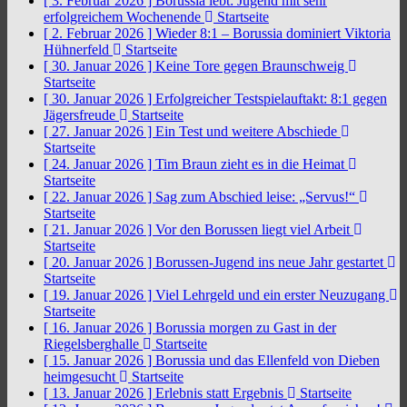
[ 3. Februar 2026 ]
Borussia lebt: Jugend mit sehr
erfolgreichem Wochenende
Startseite
[ 2. Februar 2026 ]
Wieder 8:1 – Borussia dominiert Viktoria
Hühnerfeld
Startseite
[ 30. Januar 2026 ]
Keine Tore gegen Braunschweig
Startseite
[ 30. Januar 2026 ]
Erfolgreicher Testspielauftakt: 8:1 gegen
Jägersfreude
Startseite
[ 27. Januar 2026 ]
Ein Test und weitere Abschiede
Startseite
[ 24. Januar 2026 ]
Tim Braun zieht es in die Heimat
Startseite
[ 22. Januar 2026 ]
Sag zum Abschied leise: „Servus!“
Startseite
[ 21. Januar 2026 ]
Vor den Borussen liegt viel Arbeit
Startseite
[ 20. Januar 2026 ]
Borussen-Jugend ins neue Jahr gestartet
Startseite
[ 19. Januar 2026 ]
Viel Lehrgeld und ein erster Neuzugang
Startseite
[ 16. Januar 2026 ]
Borussia morgen zu Gast in der
Riegelsberghalle
Startseite
[ 15. Januar 2026 ]
Borussia und das Ellenfeld von Dieben
heimgesucht
Startseite
[ 13. Januar 2026 ]
Erlebnis statt Ergebnis
Startseite