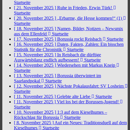
Startseite
[ 21. November 2025 ]
Ruhe in Frieden, Erwin Türk!
Startseite
[ 20. November 2025 ]
„Erbarme, die Hesse kommen!“ (1)
Startseite
[ 18. November 2025 ]
Namen, Bilder, Notizen – Newsmix
aus dem Ellenfeld
Startseite
[ 17. November 2025 ]
Borussia rockt Reisbach
Startseite
[ 16. November 2025 ]
Daten, Fakten, Zahlen: Ein bisschen
Statistik für die Chronistik
Startseite
[ 15. November 2025 ]
In Reisbach die dürftige
Auswärtsbilanz endlich aufbessern!
Startseite
[ 14. November 2025 ]
Wiedersehen mit Markus Kneip
Startseite
[ 13. November 2025 ]
Borussia überwintert im
Saarlandpokal
Startseite
[ 12. November 2025 ]
Nächste Pokalausfahrt: SV Losheim
Startseite
[ 11. November 2025 ]
Gelebte alte Liebe
Startseite
[ 11. November 2025 ]
Viel los bei der Borussen-Jugend!
Startseite
[ 10. November 2025 ]
1:3 auf dem Kieselhumes –
Rückschlag für Borussia
Startseite
[ 8. November 2025 ]
Auf ein Neues: Traditionsduell auf dem
Kieselhumes
Startseite