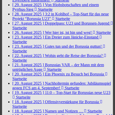
Elversberg mitnehmen!
Startseite
[ 29. August 2025 ]
Von Hiobsbotschaften und einem
Pyrrhus-Sieg
Startseite
[ 28. August 2025 ]
3:2 in Kohlhof – Top-Start für das neue
Projekt “Borussia U23”
Startseite
[ 27. August 2025 ]
Doppelpass: U23 und Borussen-Jugend
Startseite
[ 26. August 2025 ]
Wer hier ist, ist hin und weg!
Startseite
[ 23. August 2025 ]
Ein Dreier zum Jänicke-Einstand
Startseite
[ 23. August 2025 ]
Gutes tun und der Borussia guttun!
Startseite
[ 22. August 2025 ]
Wohin geht die Reise der Borussia?
Startseite
[ 21. August 2025 ]
Borussias VAR – der Mann mit dem
untrüglichen Auge
Startseite
[ 20. August 2025 ]
Ein Phoenix zu Besuch bei Borussia
Startseite
[ 20. August 2025 ]
Nachholtermin gefunden: Jubiläumsspiel
gegen FCS am 4. September!
Startseite
[ 19. August 2025 ]
11:0 – Top-Start für Borussias neue U23
Startseite
[ 18. August 2025 ]
Offensivverstärkung für Borussia
Startseite
[ 18. August 2025 ]
Namen und Notizen …
Startseite