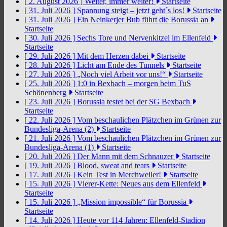
[ 2. August 2026 ]
Weiter, immer weiter!
Startseite
[ 31. Juli 2026 ]
Spannung steigt – jetzt geht´s los!
Startseite
[ 31. Juli 2026 ]
Ein Neinkerjer Bub führt die Borussia an
Startseite
[ 30. Juli 2026 ]
Sechs Tore und Nervenkitzel im Ellenfeld
Startseite
[ 29. Juli 2026 ]
Mit dem Herzen dabei
Startseite
[ 28. Juli 2026 ]
Licht am Ende des Tunnels
Startseite
[ 27. Juli 2026 ]
„Noch viel Arbeit vor uns!“
Startseite
[ 25. Juli 2026 ]
1:0 in Bexbach – morgen beim TuS
Schönenberg
Startseite
[ 23. Juli 2026 ]
Borussia testet bei der SG Bexbach
Startseite
[ 22. Juli 2026 ]
Vom beschaulichen Plätzchen im Grünen zur
Bundesliga-Arena (2)
Startseite
[ 21. Juli 2026 ]
Vom beschaulichen Plätzchen im Grünen zur
Bundesliga-Arena (1)
Startseite
[ 20. Juli 2026 ]
Der Mann mit dem Schnauzer
Startseite
[ 19. Juli 2026 ]
Blood, sweat and tears
Startseite
[ 17. Juli 2026 ]
Kein Test in Merchweiler!
Startseite
[ 15. Juli 2026 ]
Vierer-Kette: Neues aus dem Ellenfeld
Startseite
[ 15. Juli 2026 ]
„Mission impossible“ für Borussia
Startseite
[ 14. Juli 2026 ]
Heute vor 114 Jahren: Ellenfeld-Stadion