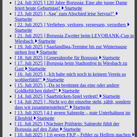
[ 24. Juli 2025 ]
120 Jahre Borussia: Eine alte junge Dame
feiert heute Geburtstag!
Startseite
[ 23. Juli 2025 ]
„Sag´ zum Abschied leise Servus!“
Startseite
[ 22. Juli 2025 ]
Verlieben, verloren, vergessen, verzeihen
Startseite
[ 21. Juli 2025 ]
Borussia Zweiter beim LEVOBANK-Cup in
Wiesbach
Startseite
[ 19. Juli 2025 ]
Saarlandliga-Termine bis zur Winterpause
stehen fest
Startseite
[ 18. Juli 2025 ]
Generalprobe für Borussia
Startseite
[ 17. Juli 2025 ]
Borussia beim Stadionfest in Wiesbach zu
Gast
Startseite
[ 16. Juli 2025 ]
„Ich habe mich noch in keinem Verein so
wohlgefühlt!“
Startseite
[ 15. Juli 2025 ]
„Da ist bestimmt das eine oder andere
Goldkehlchen dabei!“
Startseite
[ 14. Juli 2025 ]
Saarbrücken-Spiel verlegt!
Startseite
[ 14. Juli 2025 ]
„Nicht wo der einzelne steht, zählt, sondern
dass wir zusammenstehen!“
Startseite
[ 13. Juli 2025 ]
4:1 gegen Salmrohr – gute Unterhaltung im
Ellenfeld
Startseite
[ 11. Juli 2025 ]
Nächster Prüfstein: Salmrohr fühlt der
Borussia auf den Zahn
Startseite
[ 10. Juli 2025 ]
1:6 gegen FKP – Fehler zu Helfern machen