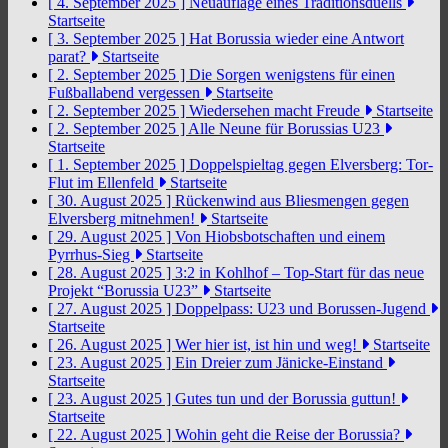
[ 4. September 2025 ]
Neuauflage eines Traditionsduells
Startseite
[ 3. September 2025 ]
Hat Borussia wieder eine Antwort
parat?
Startseite
[ 2. September 2025 ]
Die Sorgen wenigstens für einen
Fußballabend vergessen
Startseite
[ 2. September 2025 ]
Wiedersehen macht Freude
Startseite
[ 2. September 2025 ]
Alle Neune für Borussias U23
Startseite
[ 1. September 2025 ]
Doppelspieltag gegen Elversberg: Tor-
Flut im Ellenfeld
Startseite
[ 30. August 2025 ]
Rückenwind aus Bliesmengen gegen
Elversberg mitnehmen!
Startseite
[ 29. August 2025 ]
Von Hiobsbotschaften und einem
Pyrrhus-Sieg
Startseite
[ 28. August 2025 ]
3:2 in Kohlhof – Top-Start für das neue
Projekt “Borussia U23”
Startseite
[ 27. August 2025 ]
Doppelpass: U23 und Borussen-Jugend
Startseite
[ 26. August 2025 ]
Wer hier ist, ist hin und weg!
Startseite
[ 23. August 2025 ]
Ein Dreier zum Jänicke-Einstand
Startseite
[ 23. August 2025 ]
Gutes tun und der Borussia guttun!
Startseite
[ 22. August 2025 ]
Wohin geht die Reise der Borussia?