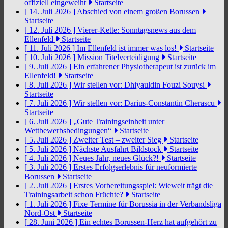
offiziell eingeweiht
Startseite
[ 14. Juli 2026 ]
Abschied von einem großen Borussen
Startseite
[ 12. Juli 2026 ]
Vierer-Kette: Sonntagsnews aus dem
Ellenfeld
Startseite
[ 11. Juli 2026 ]
Im Ellenfeld ist immer was los!
Startseite
[ 10. Juli 2026 ]
Mission Titelverteidigung
Startseite
[ 9. Juli 2026 ]
Ein erfahrener Physiotherapeut ist zurück im
Ellenfeld!
Startseite
[ 8. Juli 2026 ]
Wir stellen vor: Dhiyauldin Fouzi Souysi
Startseite
[ 7. Juli 2026 ]
Wir stellen vor: Darius-Constantin Cherascu
Startseite
[ 6. Juli 2026 ]
„Gute Trainingseinheit unter
Wettbewerbsbedingungen“
Startseite
[ 5. Juli 2026 ]
Zweiter Test – zweiter Sieg
Startseite
[ 5. Juli 2026 ]
Nächste Ausfahrt Bildstock
Startseite
[ 4. Juli 2026 ]
Neues Jahr, neues Glück?!
Startseite
[ 3. Juli 2026 ]
Erstes Erfolgserlebnis für neuformierte
Borussen
Startseite
[ 2. Juli 2026 ]
Erstes Vorbereitungsspiel: Wieweit trägt die
Trainingsarbeit schon Früchte?
Startseite
[ 1. Juli 2026 ]
Fixe Termine für Borussia in der Verbandsliga
Nord-Ost
Startseite
[ 28. Juni 2026 ]
Ein echtes Borussen-Herz hat aufgehört zu