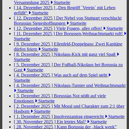
Versammlung 2025
Startseite
[ 14. Dezember 2025 ]
„Den Begriff `Verein´ mit Leben
gefüllt“
Startseite
[ 12. Dezember 2025 ]
Der Nebel von Stuttgart verschluckt
Borussias Siegeshoffnungen
Startseite
[ 12. Dezember 2025 ]
Viele Fragen, alles offen!
Startseite
[ 11. Dezember 2025 ]
Der Borussen-Weihnachtsmarkt ruft!
Startseite
[ 9. Dezember 2025 ]
Ellenfeld-Doppelpass: Zwei Kapitäne
dürfen feiern
Startseite
[ 8. Dezember 2025 ]
Nikolaus-Kick mit ganz viel Spaß
Startseite
[ 5. Dezember 2025 ]
Der Fußball-Nikolaus bei Borussia zu
Gast
Startseite
[ 4. Dezember 2025 ]
Was auch auf dem Spiel steht
Startseite
[ 4. Dezember 2025 ]
Nikolaus-Turnier und Weihnachtsmarkt
Startseite
[ 3. Dezember 2025 ]
Borussias Not stößt auf viele
Emotionen
Startseite
[ 2. Dezember 2025 ]
Mit Moral und Charakter zum 2:1 über
Hasborn
Startseite
[ 1. Dezember 2025 ]
Insolvenzantrag eingereicht
Startseite
[ 30. November 2025 ]
Ein letztes Mal?
Startseite
[ 28. November 2025 ]
Kann Borussia der „black week”