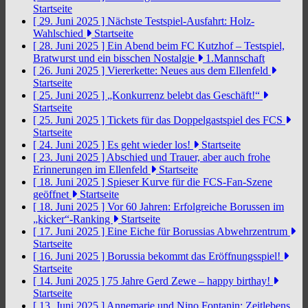
Startseite
[ 29. Juni 2025 ]
Nächste Testspiel-Ausfahrt: Holz-
Wahlschied
Startseite
[ 28. Juni 2025 ]
Ein Abend beim FC Kutzhof – Testspiel,
Bratwurst und ein bisschen Nostalgie
1.Mannschaft
[ 26. Juni 2025 ]
Viererkette: Neues aus dem Ellenfeld
Startseite
[ 25. Juni 2025 ]
„Konkurrenz belebt das Geschäft!“
Startseite
[ 25. Juni 2025 ]
Tickets für das Doppelgastspiel des FCS
Startseite
[ 24. Juni 2025 ]
Es geht wieder los!
Startseite
[ 23. Juni 2025 ]
Abschied und Trauer, aber auch frohe
Erinnerungen im Ellenfeld
Startseite
[ 18. Juni 2025 ]
Spieser Kurve für die FCS-Fan-Szene
geöffnet
Startseite
[ 18. Juni 2025 ]
Vor 60 Jahren: Erfolgreiche Borussen im
„kicker“-Ranking
Startseite
[ 17. Juni 2025 ]
Eine Eiche für Borussias Abwehrzentrum
Startseite
[ 16. Juni 2025 ]
Borussia bekommt das Eröffnungsspiel!
Startseite
[ 14. Juni 2025 ]
75 Jahre Gerd Zewe – happy birthay!
Startseite
[ 13. Juni 2025 ]
Annemarie und Nino Fontanin: Zeitlebens