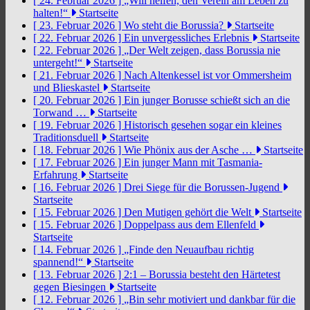
[ 24. Februar 2026 ]
„Will helfen, den Verein am Leben zu
halten!“
Startseite
[ 23. Februar 2026 ]
Wo steht die Borussia?
Startseite
[ 22. Februar 2026 ]
Ein unvergessliches Erlebnis
Startseite
[ 22. Februar 2026 ]
„Der Welt zeigen, dass Borussia nie
untergeht!“
Startseite
[ 21. Februar 2026 ]
Nach Altenkessel ist vor Ommersheim
und Blieskastel
Startseite
[ 20. Februar 2026 ]
Ein junger Borusse schießt sich an die
Torwand …
Startseite
[ 19. Februar 2026 ]
Historisch gesehen sogar ein kleines
Traditionsduell
Startseite
[ 18. Februar 2026 ]
Wie Phönix aus der Asche …
Startseite
[ 17. Februar 2026 ]
Ein junger Mann mit Tasmania-
Erfahrung
Startseite
[ 16. Februar 2026 ]
Drei Siege für die Borussen-Jugend
Startseite
[ 15. Februar 2026 ]
Den Mutigen gehört die Welt
Startseite
[ 15. Februar 2026 ]
Doppelpass aus dem Ellenfeld
Startseite
[ 14. Februar 2026 ]
„Finde den Neuaufbau richtig
spannend!“
Startseite
[ 13. Februar 2026 ]
2:1 – Borussia besteht den Härtetest
gegen Biesingen
Startseite
[ 12. Februar 2026 ]
„Bin sehr motiviert und dankbar für die