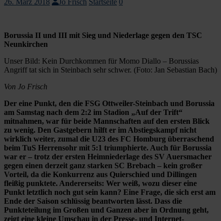
26. März 2018
Jo Frisch
Startseite
0
Borussia II und III mit Sieg und Niederlage gegen den TSC
Neunkirchen
Unser Bild: Kein Durchkommen für Momo Diallo – Borussias
Angriff tat sich in Steinbach sehr schwer. (Foto: Jan Sebastian Bach)
Von Jo Frisch
Der eine Punkt, den die FSG Ottweiler-Steinbach und Borussia
am Samstag nach dem 2:2 im Stadion „Auf der Trift“
mitnahmen, war für beide Mannschaften auf den ersten Blick
zu wenig. Den Gastgebern hilft er im Abstiegskampf nicht
wirklich weiter, zumal die U23 des FC Homburg überraschend
beim TuS Herrensohr mit 5:1 triumphierte. Auch für Borussia
war er – trotz der ersten Heimniederlage des SV Auersmacher
gegen einen derzeit ganz starken SC Brebach – kein großer
Vorteil, da die Konkurrenz aus Quierschied und Dillingen
fleißig punktete. Andererseits: Wer weiß, wozu dieser eine
Punkt letztlich noch gut sein kann? Eine Frage, die sich erst am
Ende der Saison schlüssig beantworten lässt. Dass die
Punkteteilung im Großen und Ganzen aber in Ordnung geht,
zeigt eine kleine Umschau in der Presse- und Internet-