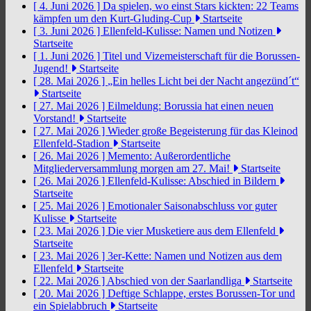
[ 4. Juni 2026 ]
Da spielen, wo einst Stars kickten: 22 Teams
kämpfen um den Kurt-Gluding-Cup
Startseite
[ 3. Juni 2026 ]
Ellenfeld-Kulisse: Namen und Notizen
Startseite
[ 1. Juni 2026 ]
Titel und Vizemeisterschaft für die Borussen-
Jugend!
Startseite
[ 28. Mai 2026 ]
„Ein helles Licht bei der Nacht angezünd´t“
Startseite
[ 27. Mai 2026 ]
Eilmeldung: Borussia hat einen neuen
Vorstand!
Startseite
[ 27. Mai 2026 ]
Wieder große Begeisterung für das Kleinod
Ellenfeld-Stadion
Startseite
[ 26. Mai 2026 ]
Memento: Außerordentliche
Mitgliederversammlung morgen am 27. Mai!
Startseite
[ 26. Mai 2026 ]
Ellenfeld-Kulisse: Abschied in Bildern
Startseite
[ 25. Mai 2026 ]
Emotionaler Saisonabschluss vor guter
Kulisse
Startseite
[ 23. Mai 2026 ]
Die vier Musketiere aus dem Ellenfeld
Startseite
[ 23. Mai 2026 ]
3er-Kette: Namen und Notizen aus dem
Ellenfeld
Startseite
[ 22. Mai 2026 ]
Abschied von der Saarlandliga
Startseite
[ 20. Mai 2026 ]
Deftige Schlappe, erstes Borussen-Tor und
ein Spielabbruch
Startseite