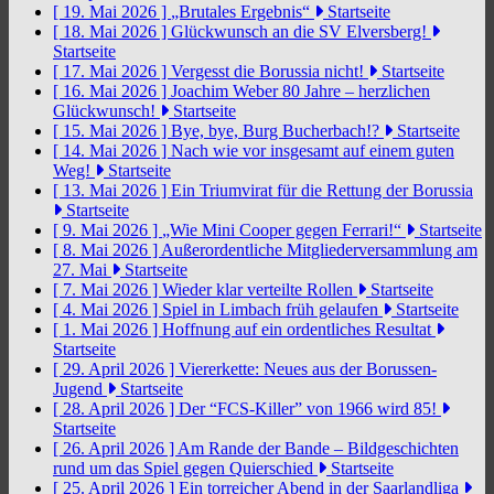
[ 19. Mai 2026 ]
„Brutales Ergebnis“
Startseite
[ 18. Mai 2026 ]
Glückwunsch an die SV Elversberg!
Startseite
[ 17. Mai 2026 ]
Vergesst die Borussia nicht!
Startseite
[ 16. Mai 2026 ]
Joachim Weber 80 Jahre – herzlichen
Glückwunsch!
Startseite
[ 15. Mai 2026 ]
Bye, bye, Burg Bucherbach!?
Startseite
[ 14. Mai 2026 ]
Nach wie vor insgesamt auf einem guten
Weg!
Startseite
[ 13. Mai 2026 ]
Ein Triumvirat für die Rettung der Borussia
Startseite
[ 9. Mai 2026 ]
„Wie Mini Cooper gegen Ferrari!“
Startseite
[ 8. Mai 2026 ]
Außerordentliche Mitgliederversammlung am
27. Mai
Startseite
[ 7. Mai 2026 ]
Wieder klar verteilte Rollen
Startseite
[ 4. Mai 2026 ]
Spiel in Limbach früh gelaufen
Startseite
[ 1. Mai 2026 ]
Hoffnung auf ein ordentliches Resultat
Startseite
[ 29. April 2026 ]
Viererkette: Neues aus der Borussen-
Jugend
Startseite
[ 28. April 2026 ]
Der “FCS-Killer” von 1966 wird 85!
Startseite
[ 26. April 2026 ]
Am Rande der Bande – Bildgeschichten
rund um das Spiel gegen Quierschied
Startseite
[ 25. April 2026 ]
Ein torreicher Abend in der Saarlandliga