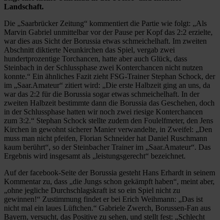
Landschaft.
Die „Saarbrücker Zeitung“ kommentiert die Partie wie folgt: „Als
Marvin Gabriel unmittelbar vor der Pause per Kopf das 2:2 erzielte,
war dies aus Sicht der Borussia etwas schmeichelhaft. Im zweiten
Abschnitt diktierte Neunkirchen das Spiel, vergab zwei
hundertprozentige Torchancen, hatte aber auch Glück, dass
Steinbach in der Schlussphase zwei Konterchancen nicht nutzen
konnte.“ Ein ähnliches Fazit zieht FSG-Trainer Stephan Schock, der
im „Saar.Amateur“ zitiert wird: „Die erste Halbzeit ging an uns, da
war das 2:2 für die Borussia sogar etwas schmeichelhaft. In der
zweiten Halbzeit bestimmte dann die Borussia das Geschehen, doch
in der Schlussphase hatten wir noch zwei riesige Konterchancen
zum 3:2.“ Stephan Schock stellte zudem den Foulelfmeter, den Jens
Kirchen in gewohnt sicherer Manier verwandelte, in Zweifel: „Den
muss man nicht pfeifen, Florian Schneider hat Daniel Ruschmann
kaum berührt“, so der Steinbacher Trainer im „Saar.Amateur“. Das
Ergebnis wird insgesamt als „leistungsgerecht“ bezeichnet.
Auf der facebook-Seite der Borussia gesteht Hans Erhardt in seinem
Kommentar zu, dass „die Jungs schon gekämpft haben“, meint aber,
„ohne jegliche Durchschlagskraft ist so ein Spiel nicht zu
gewinnen!“ Zustimmung findet er bei Erich Weihmann: „Das ist
nicht mal ein laues Lüftchen.“ Gabriele Zwerch, Borussen-Fan aus
Bayern, versucht, das Positive zu sehen, und stellt fest: „Schlecht