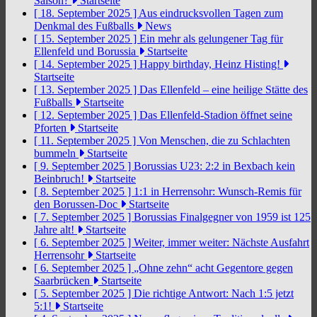
Saison?
Startseite
[ 18. September 2025 ]
Aus eindrucksvollen Tagen zum
Denkmal des Fußballs
News
[ 15. September 2025 ]
Ein mehr als gelungener Tag für
Ellenfeld und Borussia
Startseite
[ 14. September 2025 ]
Happy birthday, Heinz Histing!
Startseite
[ 13. September 2025 ]
Das Ellenfeld – eine heilige Stätte des
Fußballs
Startseite
[ 12. September 2025 ]
Das Ellenfeld-Stadion öffnet seine
Pforten
Startseite
[ 11. September 2025 ]
Von Menschen, die zu Schlachten
bummeln
Startseite
[ 9. September 2025 ]
Borussias U23: 2:2 in Bexbach kein
Beinbruch!
Startseite
[ 8. September 2025 ]
1:1 in Herrensohr: Wunsch-Remis für
den Borussen-Doc
Startseite
[ 7. September 2025 ]
Borussias Finalgegner von 1959 ist 125
Jahre alt!
Startseite
[ 6. September 2025 ]
Weiter, immer weiter: Nächste Ausfahrt
Herrensohr
Startseite
[ 6. September 2025 ]
„Ohne zehn“ acht Gegentore gegen
Saarbrücken
Startseite
[ 5. September 2025 ]
Die richtige Antwort: Nach 1:5 jetzt
5:1!
Startseite