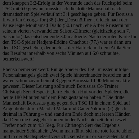
dem knappen 3:2-Erfolg in der Vorrunde auch das Rückspiel beim
TSC mit 6:0 gewann, musste sich die dritte Mannschaft nach
dramatischem Spielverlauf mit 3:4 geschlagen geben. Für Borussia
II war Jan Georgs Tor (38.) der „Dosenöffner“. Gleich nach der
Pause legte Mouhamad Diallo (50.) nach, ehe Arber Rrustemi mit
seinem vierten verwandelten Saison-Elfmeter (gleichzeitig sein 7.
Saisontor) das entscheidende 3:0 markierte. Nach der roten Karte für
den TSC-Spieler Nadjem-Eddine Chachour (77.) war es dann um
den TSC geschehen, dennoch ist der Hattrick, mit dem Attila Serr
das Resultat innerhalb von sechs Minuten auf 6:0 schraubte,
bemerkenswert!
Ebenso bemerkenswert: Einige Spieler des TSC mussten infolge
Personalmangels gleich zwei Spiele hintereinander bestreiten und
waren schon zuvor beim 4:3 gegen Borussia III 90 Minuten aktiv
gewesen. Dieser Leistung zollte auch Borussias Co-Trainer
Christoph Serr Respekt: „Ich ziehe den Hut vor den Spielern, die
heute 180 Minuten auf dem Platz gestanden haben!“ Die dritte
Mannschaft Borussias ging gegen den TSC III in einem Spiel auf
Augenhöhe durch Maad al Matar und Caner Yildirim (2) gleich
dreimal in Führung – und stand am Ende doch mit leeren Händen
da! Denn die Gastgeber kamen in der Nachspielzeit durch zwei
Treffer noch zum 4:3-Sieg. Für Christoph Serr das Ergebnis
mangelnder Schlauheit: „Wenn man führt, sich ne rote Karte abholt
und in der Nachspielzeit versucht, selbst ein Tor zu erzielen, läuft