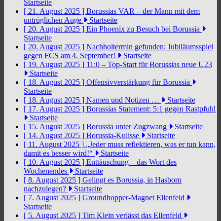
Startseite
[ 21. August 2025 ]
Borussias VAR – der Mann mit dem
untrüglichen Auge
Startseite
[ 20. August 2025 ]
Ein Phoenix zu Besuch bei Borussia
Startseite
[ 20. August 2025 ]
Nachholtermin gefunden: Jubiläumsspiel
gegen FCS am 4. September!
Startseite
[ 19. August 2025 ]
11:0 – Top-Start für Borussias neue U23
Startseite
[ 18. August 2025 ]
Offensivverstärkung für Borussia
Startseite
[ 18. August 2025 ]
Namen und Notizen …
Startseite
[ 17. August 2025 ]
Borussias Statement: 5:1 gegen Rastpfuhl
Startseite
[ 15. August 2025 ]
Borussia unter Zugzwang
Startseite
[ 14. August 2025 ]
Borussia-Kulisse
Startseite
[ 11. August 2025 ]
„Jeder muss reflektieren, was er tun kann,
damit es besser wird!“
Startseite
[ 10. August 2025 ]
Enttäuschung – das Wort des
Wochenendes
Startseite
[ 8. August 2025 ]
Gelingt es Borussia, in Hasborn
nachzulegen?
Startseite
[ 7. August 2025 ]
Groundhopper-Magnet Ellenfeld
Startseite
[ 5. August 2025 ]
Tim Klein verlässt das Ellenfeld