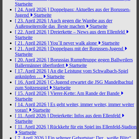
Startseite
[ 24. April 2026 ]
Doppelpass: Aktuelles aus der Borussen-
Jugend
Startseite
[ 23. April 2026 ]
Auch gegen die Wambe aus der
Außenseiterrolle das Beste machen
Startseite
[ 22. April 2026 ]
Dreierkette – News aus dem Ellenfeld
Startseite
[ 21. April 2026 ]
You´ll never walk alone
Startseite
[ 21. April 2026 ]
Doppelpass mit der Borussen-Jugend
Startseite
[ 20. April 2026 ]
Borussias Rumpftruppe gegen Ballweilers
Ballermänner überfordert
Startseite
[ 17. April 2026 ]
An die Leistung vom Schwalbach-Spiel
anknüpfen …
Startseite
[ 16. April 2026 ]
C-Jugend erwartet die JSG Mandelbachtal
zum Spitzenspiel
Startseite
[ 15. April 2026 ]
Vierer-Kette: Am Rande der Bande
Startseite
[ 14. April 2026 ]
Es geht weiter, immer weiter, immer weiter
voran!
Startseite
[ 11. April 2026 ]
Dreierkette: Infos aus dem Ellenfeld
Startseite
[ 11. April 2026 ]
Rückkehr für ein Spiel ins Ellenfeld-Stadion
Startseite
[ 7. April 2026 ]
Ein seltener Geburtstag: Der „weiße Blitz“