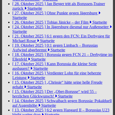
[ 28. Oktober 2025 ]
Jan Berger tritt als Borussen-Trainer
zurück
Startseite
[ 27. Oktober 2025 ]
Ohne Punkte gegen Jägersburg
Startseite
[ 26. Oktober 2025 ]
Tobias Jänicke – der Film
Startseite
[ 24. Oktober 2025 ]
In Jägersburg diesmal nur Außenseiter
Startseite
[ 21. Oktober 2025 ]
6:1 gegen den FCN: Ein Derbysieg für
Michael Rosar
Startseite
[ 19. Oktober 2025 ]
0:1 gegen Limbach – Borussias
Aufwind abgebremst
Startseite
[ 18. Oktober 2025 ]
Borussia gegen FCN 21 – Derbytime im
Ellenfeld
Startseite
[ 17. Oktober 2025 ]
Kann Borussia die kleine Serie
ausbauen?
Startseite
[ 16. Oktober 2025 ]
Verdienter Lohn für eine beherzte
Leistung
Startseite
[ 15. Oktober 2025 ]
„Chrissie“ hätte seine helle Freude
gehabt
Startseite
[ 15. Oktober 2025 ]
Der „Ober-Borusse“ wird 55 –
herzlichen Glückwunsch!
Startseite
[ 14. Oktober 2025 ]
Schwalbach gegen Borussia: Pokalduell
auf Augenhöhe
Startseite
[ 13. Oktober 2025 ]
6:2 gegen Hangard II – Borussias U23
bleibt weiter dran
Startseite