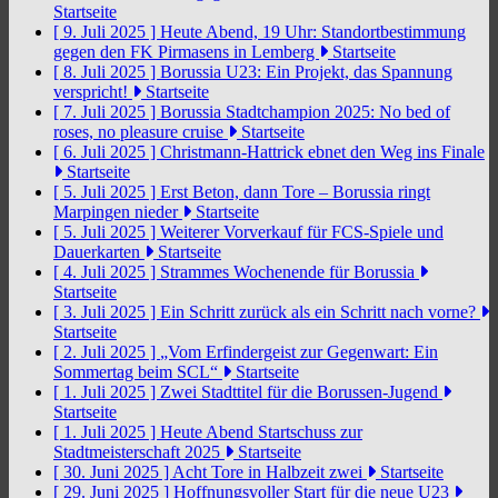
Startseite
[ 9. Juli 2025 ]
Heute Abend, 19 Uhr: Standortbestimmung
gegen den FK Pirmasens in Lemberg
Startseite
[ 8. Juli 2025 ]
Borussia U23: Ein Projekt, das Spannung
verspricht!
Startseite
[ 7. Juli 2025 ]
Borussia Stadtchampion 2025: No bed of
roses, no pleasure cruise
Startseite
[ 6. Juli 2025 ]
Christmann-Hattrick ebnet den Weg ins Finale
Startseite
[ 5. Juli 2025 ]
Erst Beton, dann Tore – Borussia ringt
Marpingen nieder
Startseite
[ 5. Juli 2025 ]
Weiterer Vorverkauf für FCS-Spiele und
Dauerkarten
Startseite
[ 4. Juli 2025 ]
Strammes Wochenende für Borussia
Startseite
[ 3. Juli 2025 ]
Ein Schritt zurück als ein Schritt nach vorne?
Startseite
[ 2. Juli 2025 ]
„Vom Erfindergeist zur Gegenwart: Ein
Sommertag beim SCL“
Startseite
[ 1. Juli 2025 ]
Zwei Stadttitel für die Borussen-Jugend
Startseite
[ 1. Juli 2025 ]
Heute Abend Startschuss zur
Stadtmeisterschaft 2025
Startseite
[ 30. Juni 2025 ]
Acht Tore in Halbzeit zwei
Startseite
[ 29. Juni 2025 ]
Hoffnungsvoller Start für die neue U23