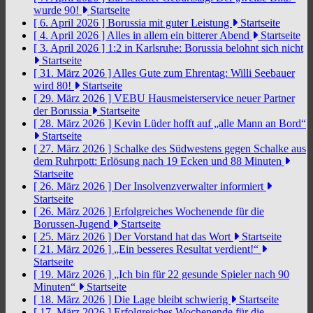
wurde 90!
Startseite
[ 6. April 2026 ]
Borussia mit guter Leistung
Startseite
[ 4. April 2026 ]
Alles in allem ein bitterer Abend
Startseite
[ 3. April 2026 ]
1:2 in Karlsruhe: Borussia belohnt sich nicht
Startseite
[ 31. März 2026 ]
Alles Gute zum Ehrentag: Willi Seebauer
wird 80!
Startseite
[ 29. März 2026 ]
VEBU Hausmeisterservice neuer Partner
der Borussia
Startseite
[ 28. März 2026 ]
Kevin Lüder hofft auf „alle Mann an Bord“
Startseite
[ 27. März 2026 ]
Schalke des Südwestens gegen Schalke aus
dem Ruhrpott: Erlösung nach 19 Ecken und 88 Minuten
Startseite
[ 26. März 2026 ]
Der Insolvenzverwalter informiert
Startseite
[ 26. März 2026 ]
Erfolgreiches Wochenende für die
Borussen-Jugend
Startseite
[ 25. März 2026 ]
Der Vorstand hat das Wort
Startseite
[ 21. März 2026 ]
„Ein besseres Resultat verdient!“
Startseite
[ 19. März 2026 ]
„Ich bin für 22 gesunde Spieler nach 90
Minuten“
Startseite
[ 18. März 2026 ]
Die Lage bleibt schwierig
Startseite
[ 17. März 2026 ]
Erfolgreiches Wochenende für die