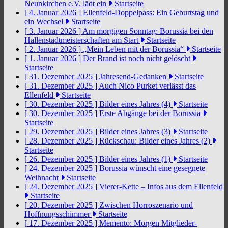
Neunkirchen e.V. lädt ein
Startseite
[ 4. Januar 2026 ]
Ellenfeld-Doppelpass: Ein Geburtstag und
ein Wechsel
Startseite
[ 3. Januar 2026 ]
Am morgigen Sonntag: Borussia bei den
Hallenstadtmeisterschaften am Start
Startseite
[ 2. Januar 2026 ]
„Mein Leben mit der Borussia“
Startseite
[ 1. Januar 2026 ]
Der Brand ist noch nicht gelöscht
Startseite
[ 31. Dezember 2025 ]
Jahresend-Gedanken
Startseite
[ 31. Dezember 2025 ]
Auch Nico Purket verlässt das
Ellenfeld
Startseite
[ 30. Dezember 2025 ]
Bilder eines Jahres (4)
Startseite
[ 30. Dezember 2025 ]
Erste Abgänge bei der Borussia
Startseite
[ 29. Dezember 2025 ]
Bilder eines Jahres (3)
Startseite
[ 28. Dezember 2025 ]
Rückschau: Bilder eines Jahres (2)
Startseite
[ 26. Dezember 2025 ]
Bilder eines Jahres (1)
Startseite
[ 24. Dezember 2025 ]
Borussia wünscht eine gesegnete
Weihnacht
Startseite
[ 24. Dezember 2025 ]
Vierer-Kette – Infos aus dem Ellenfeld
Startseite
[ 20. Dezember 2025 ]
Zwischen Horroszenario und
Hoffnungsschimmer
Startseite
[ 17. Dezember 2025 ]
Memento: Morgen Mitglieder-