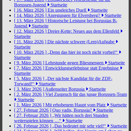
Borussen-Jugend
Startseite
[ 16. März 2026 ]
Ein ungleiches Duell
Startseite
[ 14. März 2026 ]
Anregungen für Elversberg?
Startseite
[ 13. März 2026 ]
Historische Leistung bei Borussias B-
Jugend
Startseite
[ 12. März 2026 ]
Dreier-Kette: Neues aus dem Ellenfeld
Startseite
[ 11. März 2026 ]
Die nächste schwere (Lern)Aufgabe
Startseite
[ 10. März 2026 ]
„Denn das hier ist noch nicht vorbei!“
Startseite
[ 9. März 2026 ]
Lehrstunde gegen Bliesmengen
Startseite
[ 7. März 2026 ]
Entwicklungserlebnisse statt Ergebnisse
Startseite
[ 5. März 2026 ]
„Der nächste Kandidat für die ZDF-
Torwand!“
Startseite
[ 3. März 2026 ]
Außenseiter Borussia
Startseite
[ 2. März 2026 ]
Viel Zuspruch für das junge Borussen-Team
Startseite
[ 1. März 2026 ]
Mit erhobenem Haupt vom Platz
Startseite
[ 27. Februar 2026 ]
Quo vadis, Borussia?
Startseite
[ 27. Februar 2026 ]
„Wir hätten noch drei Stunden
weiterspielen können …“
Startseite
[ 26. Februar 2026 ]
„Das bedeutet mir sehr viel!“
Startseite