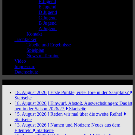
F Jugend
E Jugend
D Jugend
C Jugend
B Jugend
A Jugend
Kontakt
Tischkicker
Tabelle und Ergebnisse
Spielplan
News u. Termine
Video
Impressum
Datenschutz
News Ticker
[ 8. August 2026 ]
Erste Punkte, erste Tore in der Saarpfalz?
Startseite
[ 8. August 2026 ]
Einwurf, Abstoß, Auswechslungen: Das ist
neu in der Saison 2026/27
Startseite
[ 5. August 2026 ]
Reden wir mal über die zweite Reihe!
Startseite
[ 3. August 2026 ]
Namen und Notizen: Neues aus dem
Ellenfeld
Startseite