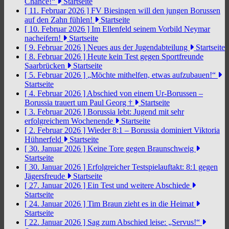
Chance!“
Startseite
[ 11. Februar 2026 ]
FV Biesingen will den jungen Borussen
auf den Zahn fühlen!
Startseite
[ 10. Februar 2026 ]
Im Ellenfeld seinem Vorbild Neymar
nacheifern!
Startseite
[ 9. Februar 2026 ]
Neues aus der Jugendabteilung
Startseite
[ 8. Februar 2026 ]
Heute kein Test gegen Sportfreunde
Saarbrücken
Startseite
[ 5. Februar 2026 ]
„Möchte mithelfen, etwas aufzubauen!“
Startseite
[ 4. Februar 2026 ]
Abschied von einem Ur-Borussen –
Borussia trauert um Paul Georg †
Startseite
[ 3. Februar 2026 ]
Borussia lebt: Jugend mit sehr
erfolgreichem Wochenende
Startseite
[ 2. Februar 2026 ]
Wieder 8:1 – Borussia dominiert Viktoria
Hühnerfeld
Startseite
[ 30. Januar 2026 ]
Keine Tore gegen Braunschweig
Startseite
[ 30. Januar 2026 ]
Erfolgreicher Testspielauftakt: 8:1 gegen
Jägersfreude
Startseite
[ 27. Januar 2026 ]
Ein Test und weitere Abschiede
Startseite
[ 24. Januar 2026 ]
Tim Braun zieht es in die Heimat
Startseite
[ 22. Januar 2026 ]
Sag zum Abschied leise: „Servus!“