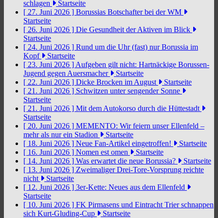
schlagen
Startseite
[ 27. Juni 2026 ]
Borussias Botschafter bei der WM
Startseite
[ 26. Juni 2026 ]
Die Gesundheit der Aktiven im Blick
Startseite
[ 24. Juni 2026 ]
Rund um die Uhr (fast) nur Borussia im
Kopf
Startseite
[ 23. Juni 2026 ]
Aufgeben gilt nicht: Hartnäckige Borussen-
Jugend gegen Auersmacher
Startseite
[ 22. Juni 2026 ]
Dicke Brocken im August
Startseite
[ 21. Juni 2026 ]
Schwitzen unter sengender Sonne
Startseite
[ 21. Juni 2026 ]
Mit dem Autokorso durch die Hüttestadt
Startseite
[ 20. Juni 2026 ]
MEMENTO: Wir feiern unser Ellenfeld –
mehr als nur ein Stadion
Startseite
[ 18. Juni 2026 ]
Neue Fan-Artikel eingetroffen!
Startseite
[ 16. Juni 2026 ]
Nomen est omen
Startseite
[ 14. Juni 2026 ]
Was erwartet die neue Borussia?
Startseite
[ 13. Juni 2026 ]
Zweimaliger Drei-Tore-Vorsprung reichte
nicht
Startseite
[ 12. Juni 2026 ]
3er-Kette: Neues aus dem Ellenfeld
Startseite
[ 10. Juni 2026 ]
FK Pirmasens und Eintracht Trier schnappen
sich Kurt-Gluding-Cup
Startseite