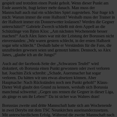
gespielt und trotzdem einen Punkt geholt. Wenn dieser Punkt am
Ende ausreicht, fragt keiner mehr danach. Man muss der
Mannschaft auch mal ein schlechtes Spiel zugestehen. Nur frage ich
mich: Warum immer die erste Halbzeit? Weshalb muss der Trainer in
der Halbzeit immer ein Donnerwetter loslassen? Werden die Gegner
unterschätzt?“ Gabriele Zwerch schließt mit dem Appell an die
Schützlinge von Björn Klos: „Am nächsten Wochenende besser
machen!“ Auch Alex Janes war mit der Leistung der Borussen nicht
einverstanden: „Wir waren gestern schlecht, in der ersten Halbzeit
sogar sehr schlecht.“ Deshalb habe er Verständnis für die Fans, die
unzufrieden gewesen seien und gemotzt hätten. Dennoch, so Alex
Janes, „glaube ich an die Jungs!“
Auch auf der facebook-Seite der „Schwarzen Teufel“ wird
diskutiert, ob Borussia einen Punkt gewonnen oder zwei verloren
hat. Joachim Zick schreibt: „Schade, Auersmacher hat sogar
verloren. Da hätten wir uns etwas absetzen können. Aber
Hauptsache: Nach Rückständen noch nen Punkt geholt!“ Klaus-
Dieter Woll glaubt den Grund zu kennen, weshalb sich Borussia
manchmal schwertut: „Gegen uns rennen die Gegner in dieser Liga,
als ginge es um ihr Leben!“ Da ist sicher was Wahres dran!
Borussias zweite und dritte Mannschaft hatte sich am Wochenende
in zwei Derybs mit dem TSC Neunkirchen auseinanderzusetzen.
Mit unterschiedlichem Erfolg. Während die zweite Mannschaft nach