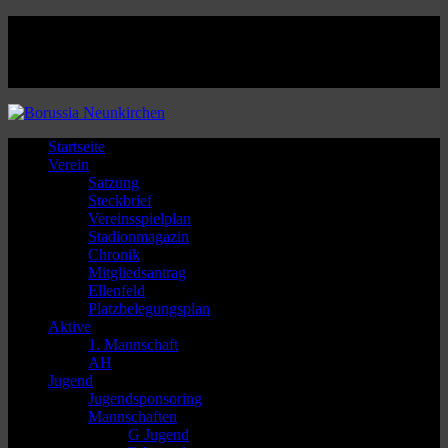
Facebook
Twitter
Instagram
Youtube
Startseite
Verein
Satzung
Steckbrief
Vereinsspielplan
Stadionmagazin
Chronik
Mitgliedsantrag
Ellenfeld
Platzbelegungsplan
Aktive
1. Mannschaft
AH
Jugend
Jugendsponsoring
Mannschaften
G Jugend