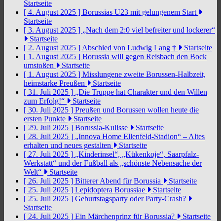
Startseite
[ 4. August 2025 ]
Borussias U23 mit gelungenem Start
Startseite
[ 3. August 2025 ]
„Nach dem 2:0 viel befreiter und lockerer“
Startseite
[ 2. August 2025 ]
Abschied von Ludwig Lang †
Startseite
[ 1. August 2025 ]
Borussia will gegen Reisbach den Bock
umstoßen
Startseite
[ 1. August 2025 ]
Misslungene zweite Borussen-Halbzeit,
heimstarke Preußen
Startseite
[ 31. Juli 2025 ]
„Die Truppe hat Charakter und den Willen
zum Erfolg!“
Startseite
[ 30. Juli 2025 ]
Preußen und Borussen wollen heute die
ersten Punkte
Startseite
[ 29. Juli 2025 ]
Borussia-Kulisse
Startseite
[ 28. Juli 2025 ]
„Innova Home Ellenfeld-Stadion“ – Altes
erhalten und neues gestalten
Startseite
[ 27. Juli 2025 ]
„Kinderinsel“, „Kükenkoje“, Saarpfalz-
Werkstatt“ und der Fußball als „schönste Nebensache der
Welt“
Startseite
[ 26. Juli 2025 ]
Bitterer Abend für Borussia
Startseite
[ 25. Juli 2025 ]
Lepidoptera Borussiae
Startseite
[ 25. Juli 2025 ]
Geburtstagsparty oder Party-Crash?
Startseite
[ 24. Juli 2025 ]
Ein Märchenprinz für Borussia?
Startseite