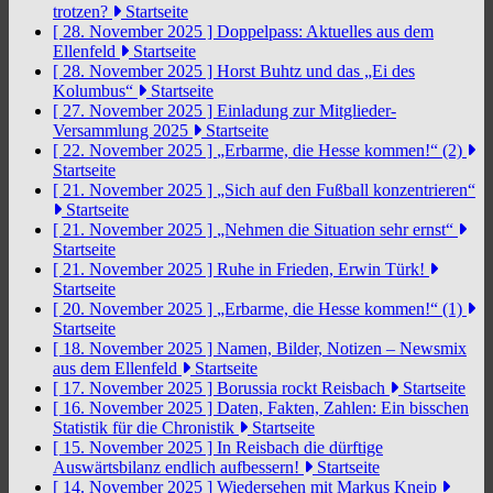
trotzen?
Startseite
[ 28. November 2025 ]
Doppelpass: Aktuelles aus dem
Ellenfeld
Startseite
[ 28. November 2025 ]
Horst Buhtz und das „Ei des
Kolumbus“
Startseite
[ 27. November 2025 ]
Einladung zur Mitglieder-
Versammlung 2025
Startseite
[ 22. November 2025 ]
„Erbarme, die Hesse kommen!“ (2)
Startseite
[ 21. November 2025 ]
„Sich auf den Fußball konzentrieren“
Startseite
[ 21. November 2025 ]
„Nehmen die Situation sehr ernst“
Startseite
[ 21. November 2025 ]
Ruhe in Frieden, Erwin Türk!
Startseite
[ 20. November 2025 ]
„Erbarme, die Hesse kommen!“ (1)
Startseite
[ 18. November 2025 ]
Namen, Bilder, Notizen – Newsmix
aus dem Ellenfeld
Startseite
[ 17. November 2025 ]
Borussia rockt Reisbach
Startseite
[ 16. November 2025 ]
Daten, Fakten, Zahlen: Ein bisschen
Statistik für die Chronistik
Startseite
[ 15. November 2025 ]
In Reisbach die dürftige
Auswärtsbilanz endlich aufbessern!
Startseite
[ 14. November 2025 ]
Wiedersehen mit Markus Kneip