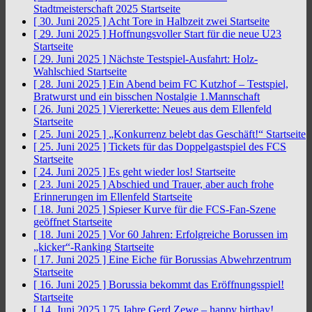
Stadtmeisterschaft 2025
Startseite
[ 30. Juni 2025 ]
Acht Tore in Halbzeit zwei
Startseite
[ 29. Juni 2025 ]
Hoffnungsvoller Start für die neue U23
Startseite
[ 29. Juni 2025 ]
Nächste Testspiel-Ausfahrt: Holz-
Wahlschied
Startseite
[ 28. Juni 2025 ]
Ein Abend beim FC Kutzhof – Testspiel,
Bratwurst und ein bisschen Nostalgie
1.Mannschaft
[ 26. Juni 2025 ]
Viererkette: Neues aus dem Ellenfeld
Startseite
[ 25. Juni 2025 ]
„Konkurrenz belebt das Geschäft!“
Startseite
[ 25. Juni 2025 ]
Tickets für das Doppelgastspiel des FCS
Startseite
[ 24. Juni 2025 ]
Es geht wieder los!
Startseite
[ 23. Juni 2025 ]
Abschied und Trauer, aber auch frohe
Erinnerungen im Ellenfeld
Startseite
[ 18. Juni 2025 ]
Spieser Kurve für die FCS-Fan-Szene
geöffnet
Startseite
[ 18. Juni 2025 ]
Vor 60 Jahren: Erfolgreiche Borussen im
„kicker“-Ranking
Startseite
[ 17. Juni 2025 ]
Eine Eiche für Borussias Abwehrzentrum
Startseite
[ 16. Juni 2025 ]
Borussia bekommt das Eröffnungsspiel!
Startseite
[ 14. Juni 2025 ]
75 Jahre Gerd Zewe – happy birthay!