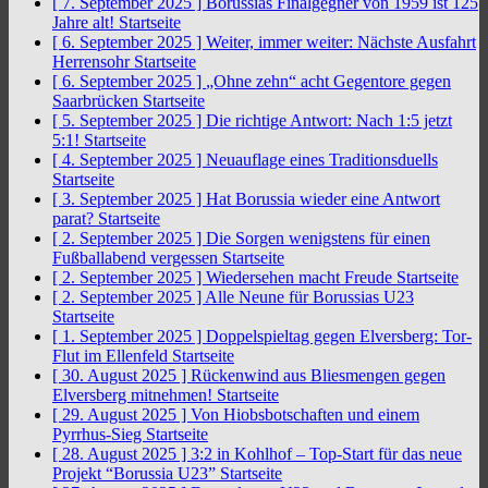
[ 7. September 2025 ]
Borussias Finalgegner von 1959 ist 125
Jahre alt!
Startseite
[ 6. September 2025 ]
Weiter, immer weiter: Nächste Ausfahrt
Herrensohr
Startseite
[ 6. September 2025 ]
„Ohne zehn“ acht Gegentore gegen
Saarbrücken
Startseite
[ 5. September 2025 ]
Die richtige Antwort: Nach 1:5 jetzt
5:1!
Startseite
[ 4. September 2025 ]
Neuauflage eines Traditionsduells
Startseite
[ 3. September 2025 ]
Hat Borussia wieder eine Antwort
parat?
Startseite
[ 2. September 2025 ]
Die Sorgen wenigstens für einen
Fußballabend vergessen
Startseite
[ 2. September 2025 ]
Wiedersehen macht Freude
Startseite
[ 2. September 2025 ]
Alle Neune für Borussias U23
Startseite
[ 1. September 2025 ]
Doppelspieltag gegen Elversberg: Tor-
Flut im Ellenfeld
Startseite
[ 30. August 2025 ]
Rückenwind aus Bliesmengen gegen
Elversberg mitnehmen!
Startseite
[ 29. August 2025 ]
Von Hiobsbotschaften und einem
Pyrrhus-Sieg
Startseite
[ 28. August 2025 ]
3:2 in Kohlhof – Top-Start für das neue
Projekt “Borussia U23”
Startseite