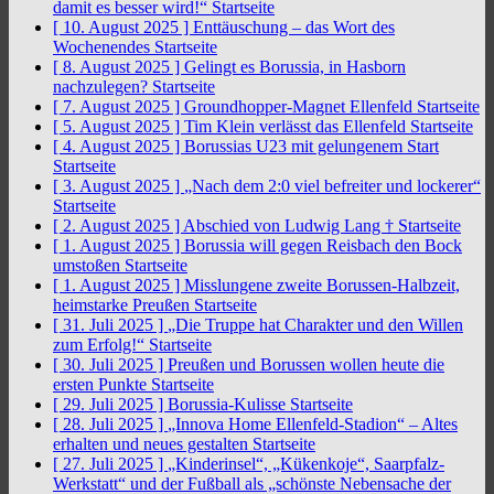
damit es besser wird!“
Startseite
[ 10. August 2025 ]
Enttäuschung – das Wort des
Wochenendes
Startseite
[ 8. August 2025 ]
Gelingt es Borussia, in Hasborn
nachzulegen?
Startseite
[ 7. August 2025 ]
Groundhopper-Magnet Ellenfeld
Startseite
[ 5. August 2025 ]
Tim Klein verlässt das Ellenfeld
Startseite
[ 4. August 2025 ]
Borussias U23 mit gelungenem Start
Startseite
[ 3. August 2025 ]
„Nach dem 2:0 viel befreiter und lockerer“
Startseite
[ 2. August 2025 ]
Abschied von Ludwig Lang †
Startseite
[ 1. August 2025 ]
Borussia will gegen Reisbach den Bock
umstoßen
Startseite
[ 1. August 2025 ]
Misslungene zweite Borussen-Halbzeit,
heimstarke Preußen
Startseite
[ 31. Juli 2025 ]
„Die Truppe hat Charakter und den Willen
zum Erfolg!“
Startseite
[ 30. Juli 2025 ]
Preußen und Borussen wollen heute die
ersten Punkte
Startseite
[ 29. Juli 2025 ]
Borussia-Kulisse
Startseite
[ 28. Juli 2025 ]
„Innova Home Ellenfeld-Stadion“ – Altes
erhalten und neues gestalten
Startseite
[ 27. Juli 2025 ]
„Kinderinsel“, „Kükenkoje“, Saarpfalz-
Werkstatt“ und der Fußball als „schönste Nebensache der