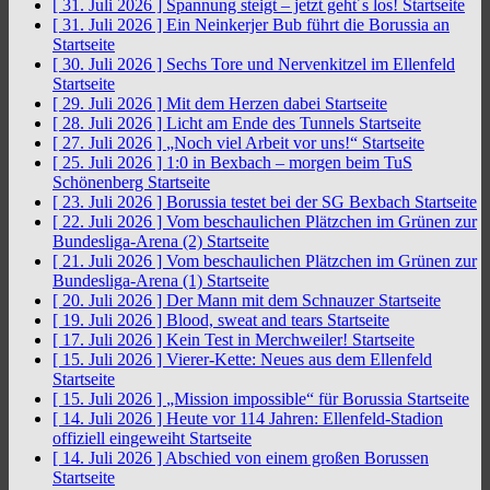
[ 31. Juli 2026 ]
Spannung steigt – jetzt geht´s los!
Startseite
[ 31. Juli 2026 ]
Ein Neinkerjer Bub führt die Borussia an
Startseite
[ 30. Juli 2026 ]
Sechs Tore und Nervenkitzel im Ellenfeld
Startseite
[ 29. Juli 2026 ]
Mit dem Herzen dabei
Startseite
[ 28. Juli 2026 ]
Licht am Ende des Tunnels
Startseite
[ 27. Juli 2026 ]
„Noch viel Arbeit vor uns!“
Startseite
[ 25. Juli 2026 ]
1:0 in Bexbach – morgen beim TuS
Schönenberg
Startseite
[ 23. Juli 2026 ]
Borussia testet bei der SG Bexbach
Startseite
[ 22. Juli 2026 ]
Vom beschaulichen Plätzchen im Grünen zur
Bundesliga-Arena (2)
Startseite
[ 21. Juli 2026 ]
Vom beschaulichen Plätzchen im Grünen zur
Bundesliga-Arena (1)
Startseite
[ 20. Juli 2026 ]
Der Mann mit dem Schnauzer
Startseite
[ 19. Juli 2026 ]
Blood, sweat and tears
Startseite
[ 17. Juli 2026 ]
Kein Test in Merchweiler!
Startseite
[ 15. Juli 2026 ]
Vierer-Kette: Neues aus dem Ellenfeld
Startseite
[ 15. Juli 2026 ]
„Mission impossible“ für Borussia
Startseite
[ 14. Juli 2026 ]
Heute vor 114 Jahren: Ellenfeld-Stadion
offiziell eingeweiht
Startseite
[ 14. Juli 2026 ]
Abschied von einem großen Borussen
Startseite