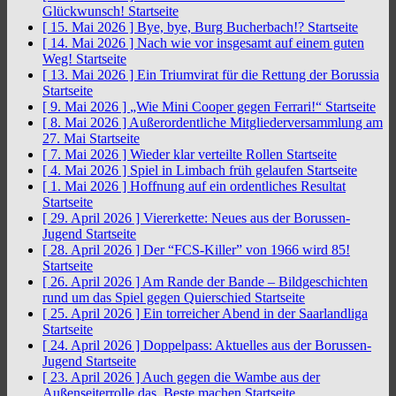
Glückwunsch!
Startseite
[ 15. Mai 2026 ]
Bye, bye, Burg Bucherbach!?
Startseite
[ 14. Mai 2026 ]
Nach wie vor insgesamt auf einem guten
Weg!
Startseite
[ 13. Mai 2026 ]
Ein Triumvirat für die Rettung der Borussia
Startseite
[ 9. Mai 2026 ]
„Wie Mini Cooper gegen Ferrari!“
Startseite
[ 8. Mai 2026 ]
Außerordentliche Mitgliederversammlung am
27. Mai
Startseite
[ 7. Mai 2026 ]
Wieder klar verteilte Rollen
Startseite
[ 4. Mai 2026 ]
Spiel in Limbach früh gelaufen
Startseite
[ 1. Mai 2026 ]
Hoffnung auf ein ordentliches Resultat
Startseite
[ 29. April 2026 ]
Viererkette: Neues aus der Borussen-
Jugend
Startseite
[ 28. April 2026 ]
Der “FCS-Killer” von 1966 wird 85!
Startseite
[ 26. April 2026 ]
Am Rande der Bande – Bildgeschichten
rund um das Spiel gegen Quierschied
Startseite
[ 25. April 2026 ]
Ein torreicher Abend in der Saarlandliga
Startseite
[ 24. April 2026 ]
Doppelpass: Aktuelles aus der Borussen-
Jugend
Startseite
[ 23. April 2026 ]
Auch gegen die Wambe aus der
Außenseiterrolle das Beste machen
Startseite