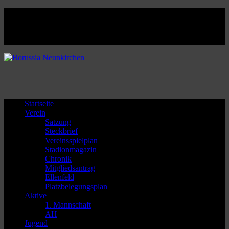
Facebook
Twitter
Instagram
Youtube
Startseite
Verein
Satzung
Steckbrief
Vereinsspielplan
Stadionmagazin
Chronik
Mitgliedsantrag
Ellenfeld
Platzbelegungsplan
Aktive
1. Mannschaft
AH
Jugend