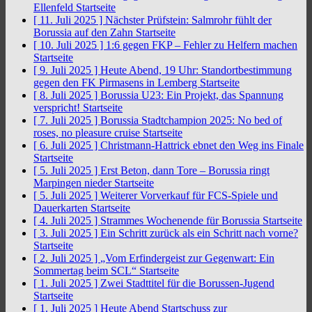
Ellenfeld
Startseite
[ 11. Juli 2025 ]
Nächster Prüfstein: Salmrohr fühlt der
Borussia auf den Zahn
Startseite
[ 10. Juli 2025 ]
1:6 gegen FKP – Fehler zu Helfern machen
Startseite
[ 9. Juli 2025 ]
Heute Abend, 19 Uhr: Standortbestimmung
gegen den FK Pirmasens in Lemberg
Startseite
[ 8. Juli 2025 ]
Borussia U23: Ein Projekt, das Spannung
verspricht!
Startseite
[ 7. Juli 2025 ]
Borussia Stadtchampion 2025: No bed of
roses, no pleasure cruise
Startseite
[ 6. Juli 2025 ]
Christmann-Hattrick ebnet den Weg ins Finale
Startseite
[ 5. Juli 2025 ]
Erst Beton, dann Tore – Borussia ringt
Marpingen nieder
Startseite
[ 5. Juli 2025 ]
Weiterer Vorverkauf für FCS-Spiele und
Dauerkarten
Startseite
[ 4. Juli 2025 ]
Strammes Wochenende für Borussia
Startseite
[ 3. Juli 2025 ]
Ein Schritt zurück als ein Schritt nach vorne?
Startseite
[ 2. Juli 2025 ]
„Vom Erfindergeist zur Gegenwart: Ein
Sommertag beim SCL“
Startseite
[ 1. Juli 2025 ]
Zwei Stadttitel für die Borussen-Jugend
Startseite
[ 1. Juli 2025 ]
Heute Abend Startschuss zur