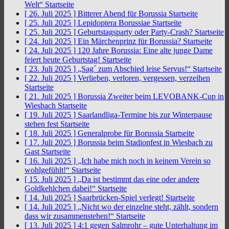
Welt“
Startseite
[ 26. Juli 2025 ]
Bitterer Abend für Borussia
Startseite
[ 25. Juli 2025 ]
Lepidoptera Borussiae
Startseite
[ 25. Juli 2025 ]
Geburtstagsparty oder Party-Crash?
Startseite
[ 24. Juli 2025 ]
Ein Märchenprinz für Borussia?
Startseite
[ 24. Juli 2025 ]
120 Jahre Borussia: Eine alte junge Dame
feiert heute Geburtstag!
Startseite
[ 23. Juli 2025 ]
„Sag´ zum Abschied leise Servus!“
Startseite
[ 22. Juli 2025 ]
Verlieben, verloren, vergessen, verzeihen
Startseite
[ 21. Juli 2025 ]
Borussia Zweiter beim LEVOBANK-Cup in
Wiesbach
Startseite
[ 19. Juli 2025 ]
Saarlandliga-Termine bis zur Winterpause
stehen fest
Startseite
[ 18. Juli 2025 ]
Generalprobe für Borussia
Startseite
[ 17. Juli 2025 ]
Borussia beim Stadionfest in Wiesbach zu
Gast
Startseite
[ 16. Juli 2025 ]
„Ich habe mich noch in keinem Verein so
wohlgefühlt!“
Startseite
[ 15. Juli 2025 ]
„Da ist bestimmt das eine oder andere
Goldkehlchen dabei!“
Startseite
[ 14. Juli 2025 ]
Saarbrücken-Spiel verlegt!
Startseite
[ 14. Juli 2025 ]
„Nicht wo der einzelne steht, zählt, sondern
dass wir zusammenstehen!“
Startseite
[ 13. Juli 2025 ]
4:1 gegen Salmrohr – gute Unterhaltung im