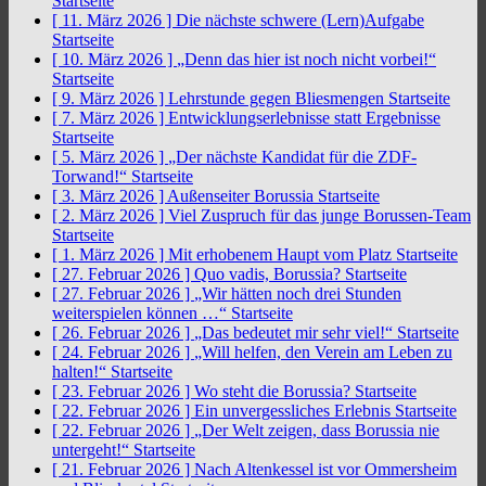
Startseite
[ 11. März 2026 ]
Die nächste schwere (Lern)Aufgabe
Startseite
[ 10. März 2026 ]
„Denn das hier ist noch nicht vorbei!“
Startseite
[ 9. März 2026 ]
Lehrstunde gegen Bliesmengen
Startseite
[ 7. März 2026 ]
Entwicklungserlebnisse statt Ergebnisse
Startseite
[ 5. März 2026 ]
„Der nächste Kandidat für die ZDF-
Torwand!“
Startseite
[ 3. März 2026 ]
Außenseiter Borussia
Startseite
[ 2. März 2026 ]
Viel Zuspruch für das junge Borussen-Team
Startseite
[ 1. März 2026 ]
Mit erhobenem Haupt vom Platz
Startseite
[ 27. Februar 2026 ]
Quo vadis, Borussia?
Startseite
[ 27. Februar 2026 ]
„Wir hätten noch drei Stunden
weiterspielen können …“
Startseite
[ 26. Februar 2026 ]
„Das bedeutet mir sehr viel!“
Startseite
[ 24. Februar 2026 ]
„Will helfen, den Verein am Leben zu
halten!“
Startseite
[ 23. Februar 2026 ]
Wo steht die Borussia?
Startseite
[ 22. Februar 2026 ]
Ein unvergessliches Erlebnis
Startseite
[ 22. Februar 2026 ]
„Der Welt zeigen, dass Borussia nie
untergeht!“
Startseite
[ 21. Februar 2026 ]
Nach Altenkessel ist vor Ommersheim