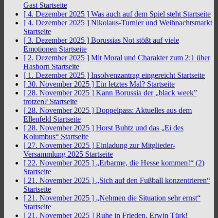
Gast
Startseite
[ 4. Dezember 2025 ]
Was auch auf dem Spiel steht
Startseite
[ 4. Dezember 2025 ]
Nikolaus-Turnier und Weihnachtsmarkt
Startseite
[ 3. Dezember 2025 ]
Borussias Not stößt auf viele
Emotionen
Startseite
[ 2. Dezember 2025 ]
Mit Moral und Charakter zum 2:1 über
Hasborn
Startseite
[ 1. Dezember 2025 ]
Insolvenzantrag eingereicht
Startseite
[ 30. November 2025 ]
Ein letztes Mal?
Startseite
[ 28. November 2025 ]
Kann Borussia der „black week”
trotzen?
Startseite
[ 28. November 2025 ]
Doppelpass: Aktuelles aus dem
Ellenfeld
Startseite
[ 28. November 2025 ]
Horst Buhtz und das „Ei des
Kolumbus“
Startseite
[ 27. November 2025 ]
Einladung zur Mitglieder-
Versammlung 2025
Startseite
[ 22. November 2025 ]
„Erbarme, die Hesse kommen!“ (2)
Startseite
[ 21. November 2025 ]
„Sich auf den Fußball konzentrieren“
Startseite
[ 21. November 2025 ]
„Nehmen die Situation sehr ernst“
Startseite
[ 21. November 2025 ]
Ruhe in Frieden, Erwin Türk!