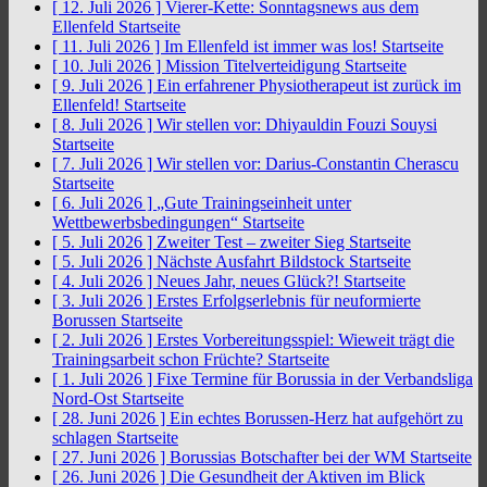
[ 12. Juli 2026 ]
Vierer-Kette: Sonntagsnews aus dem
Ellenfeld
Startseite
[ 11. Juli 2026 ]
Im Ellenfeld ist immer was los!
Startseite
[ 10. Juli 2026 ]
Mission Titelverteidigung
Startseite
[ 9. Juli 2026 ]
Ein erfahrener Physiotherapeut ist zurück im
Ellenfeld!
Startseite
[ 8. Juli 2026 ]
Wir stellen vor: Dhiyauldin Fouzi Souysi
Startseite
[ 7. Juli 2026 ]
Wir stellen vor: Darius-Constantin Cherascu
Startseite
[ 6. Juli 2026 ]
„Gute Trainingseinheit unter
Wettbewerbsbedingungen“
Startseite
[ 5. Juli 2026 ]
Zweiter Test – zweiter Sieg
Startseite
[ 5. Juli 2026 ]
Nächste Ausfahrt Bildstock
Startseite
[ 4. Juli 2026 ]
Neues Jahr, neues Glück?!
Startseite
[ 3. Juli 2026 ]
Erstes Erfolgserlebnis für neuformierte
Borussen
Startseite
[ 2. Juli 2026 ]
Erstes Vorbereitungsspiel: Wieweit trägt die
Trainingsarbeit schon Früchte?
Startseite
[ 1. Juli 2026 ]
Fixe Termine für Borussia in der Verbandsliga
Nord-Ost
Startseite
[ 28. Juni 2026 ]
Ein echtes Borussen-Herz hat aufgehört zu
schlagen
Startseite
[ 27. Juni 2026 ]
Borussias Botschafter bei der WM
Startseite
[ 26. Juni 2026 ]
Die Gesundheit der Aktiven im Blick