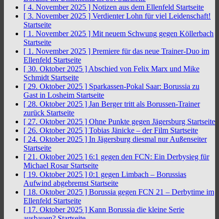
[ 4. November 2025 ]
Notizen aus dem Ellenfeld
Startseite
[ 3. November 2025 ]
Verdienter Lohn für viel Leidenschaft!
Startseite
[ 1. November 2025 ]
Mit neuem Schwung gegen Köllerbach
Startseite
[ 1. November 2025 ]
Premiere für das neue Trainer-Duo im
Ellenfeld
Startseite
[ 30. Oktober 2025 ]
Abschied von Felix Marx und Mike
Schmidt
Startseite
[ 29. Oktober 2025 ]
Sparkassen-Pokal Saar: Borussia zu
Gast in Losheim
Startseite
[ 28. Oktober 2025 ]
Jan Berger tritt als Borussen-Trainer
zurück
Startseite
[ 27. Oktober 2025 ]
Ohne Punkte gegen Jägersburg
Startseite
[ 26. Oktober 2025 ]
Tobias Jänicke – der Film
Startseite
[ 24. Oktober 2025 ]
In Jägersburg diesmal nur Außenseiter
Startseite
[ 21. Oktober 2025 ]
6:1 gegen den FCN: Ein Derbysieg für
Michael Rosar
Startseite
[ 19. Oktober 2025 ]
0:1 gegen Limbach – Borussias
Aufwind abgebremst
Startseite
[ 18. Oktober 2025 ]
Borussia gegen FCN 21 – Derbytime im
Ellenfeld
Startseite
[ 17. Oktober 2025 ]
Kann Borussia die kleine Serie
ausbauen?
Startseite