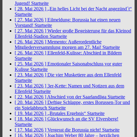
Jugend!
Startseite
[ 28. Mai 2026 ]
„Ein helles Licht bei der Nacht angezünd´t“
Startseite
[ 27. Mai 2026 ]
Eilmeldung: Borussia hat einen neuen
Vorstand!
Startseite
[ 27. Mai 2026 ]
Wieder große Begeisterung für das Kleinod
Ellenfeld-Stadion
Startseite
[ 26. Mai 2026 ]
Memento: Außerordentliche
Mitgliederversammlung morgen am 27. Mai!
Startseite
[ 26. Mai 2026 ]
Ellenfeld-Kulisse: Abschied in Bildern
Startseite
[ 25. Mai 2026 ]
Emotionaler Saisonabschluss vor guter
Kulisse
Startseite
[ 23. Mai 2026 ]
Die vier Musketiere aus dem Ellenfeld
Startseite
[ 23. Mai 2026 ]
3er-Kette: Namen und Notizen aus dem
Ellenfeld
Startseite
[ 22. Mai 2026 ]
Abschied von der Saarlandliga
Startseite
[ 20. Mai 2026 ]
Deftige Schlappe, erstes Borussen-Tor und
ein Spielabbruch
Startseite
[ 19. Mai 2026 ]
„Brutales Ergebnis“
Startseite
[ 18. Mai 2026 ]
Glückwunsch an die SV Elversberg!
Startseite
[ 17. Mai 2026 ]
Vergesst die Borussia nicht!
Startseite
[ 16. Mai 2026 ]
Joachim Weber 80 Jahre – herzlichen