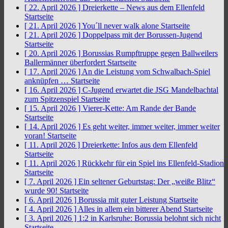
[ 22. April 2026 ]
Dreierkette – News aus dem Ellenfeld
Startseite
[ 21. April 2026 ]
You´ll never walk alone
Startseite
[ 21. April 2026 ]
Doppelpass mit der Borussen-Jugend
Startseite
[ 20. April 2026 ]
Borussias Rumpftruppe gegen Ballweilers
Ballermänner überfordert
Startseite
[ 17. April 2026 ]
An die Leistung vom Schwalbach-Spiel
anknüpfen …
Startseite
[ 16. April 2026 ]
C-Jugend erwartet die JSG Mandelbachtal
zum Spitzenspiel
Startseite
[ 15. April 2026 ]
Vierer-Kette: Am Rande der Bande
Startseite
[ 14. April 2026 ]
Es geht weiter, immer weiter, immer weiter
voran!
Startseite
[ 11. April 2026 ]
Dreierkette: Infos aus dem Ellenfeld
Startseite
[ 11. April 2026 ]
Rückkehr für ein Spiel ins Ellenfeld-Stadion
Startseite
[ 7. April 2026 ]
Ein seltener Geburtstag: Der „weiße Blitz“
wurde 90!
Startseite
[ 6. April 2026 ]
Borussia mit guter Leistung
Startseite
[ 4. April 2026 ]
Alles in allem ein bitterer Abend
Startseite
[ 3. April 2026 ]
1:2 in Karlsruhe: Borussia belohnt sich nicht
Startseite