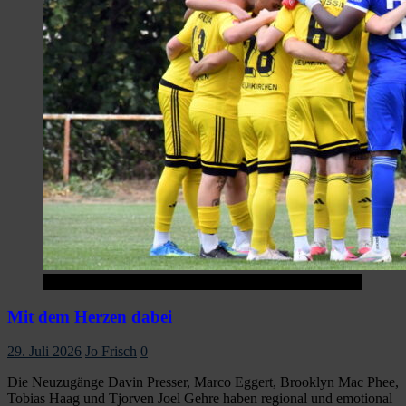
Startseite
Mit dem Herzen dabei
29. Juli 2026
Jo Frisch
0
Die Neuzugänge Davin Presser, Marco Eggert, Brooklyn Mac Phee,
Tobias Haag und Tjorven Joel Gehre haben regional und emotional