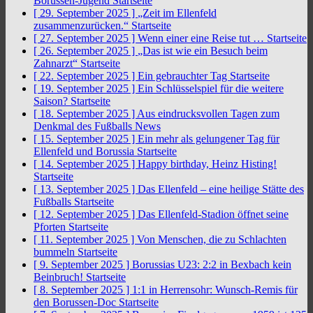
Borussen-Jugend
Startseite
[ 29. September 2025 ]
„Zeit im Ellenfeld
zusammenzurücken.“
Startseite
[ 27. September 2025 ]
Wenn einer eine Reise tut …
Startseite
[ 26. September 2025 ]
„Das ist wie ein Besuch beim
Zahnarzt“
Startseite
[ 22. September 2025 ]
Ein gebrauchter Tag
Startseite
[ 19. September 2025 ]
Ein Schlüsselspiel für die weitere
Saison?
Startseite
[ 18. September 2025 ]
Aus eindrucksvollen Tagen zum
Denkmal des Fußballs
News
[ 15. September 2025 ]
Ein mehr als gelungener Tag für
Ellenfeld und Borussia
Startseite
[ 14. September 2025 ]
Happy birthday, Heinz Histing!
Startseite
[ 13. September 2025 ]
Das Ellenfeld – eine heilige Stätte des
Fußballs
Startseite
[ 12. September 2025 ]
Das Ellenfeld-Stadion öffnet seine
Pforten
Startseite
[ 11. September 2025 ]
Von Menschen, die zu Schlachten
bummeln
Startseite
[ 9. September 2025 ]
Borussias U23: 2:2 in Bexbach kein
Beinbruch!
Startseite
[ 8. September 2025 ]
1:1 in Herrensohr: Wunsch-Remis für
den Borussen-Doc
Startseite