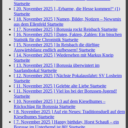
Startseite
[ 20. November 2025 ]
„Erbarme, die Hesse kommen!“ (1)
Startseite
[ 18. November 2025 ]
Namen, Bilder, Notizen – Newsmix
aus dem Ellenfeld
Startseite
[ 17. November 2025 ]
Borussia rockt Reisbach
Startseite
[ 16. November 2025 ]
Daten, Fakten, Zahlen: Ein bisschen
Statistik für die Chronistik
Startseite
[ 15. November 2025 ]
In Reisbach die dürftige
Auswärtsbilanz endlich aufbessern!
Startseite
[ 14. November 2025 ]
Wiedersehen mit Markus Kneip
Startseite
[ 13. November 2025 ]
Borussia überwintert im
Saarlandpokal
Startseite
[ 12. November 2025 ]
Nächste Pokalausfahrt: SV Losheim
Startseite
[ 11. November 2025 ]
Gelebte alte Liebe
Startseite
[ 11. November 2025 ]
Viel los bei der Borussen-Jugend!
Startseite
[ 10. November 2025 ]
1:3 auf dem Kieselhumes –
Rückschlag für Borussia
Startseite
[ 8. November 2025 ]
Auf ein Neues: Traditionsduell auf dem
Kieselhumes
Startseite
[ 7. November 2025 ]
Happy birthday, Horst Schauß – ein
Borusse im Unterhemd ist 80!
Startseite