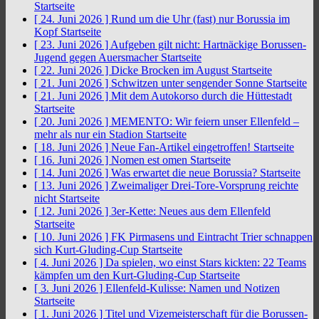
Startseite
[ 24. Juni 2026 ]
Rund um die Uhr (fast) nur Borussia im
Kopf
Startseite
[ 23. Juni 2026 ]
Aufgeben gilt nicht: Hartnäckige Borussen-
Jugend gegen Auersmacher
Startseite
[ 22. Juni 2026 ]
Dicke Brocken im August
Startseite
[ 21. Juni 2026 ]
Schwitzen unter sengender Sonne
Startseite
[ 21. Juni 2026 ]
Mit dem Autokorso durch die Hüttestadt
Startseite
[ 20. Juni 2026 ]
MEMENTO: Wir feiern unser Ellenfeld –
mehr als nur ein Stadion
Startseite
[ 18. Juni 2026 ]
Neue Fan-Artikel eingetroffen!
Startseite
[ 16. Juni 2026 ]
Nomen est omen
Startseite
[ 14. Juni 2026 ]
Was erwartet die neue Borussia?
Startseite
[ 13. Juni 2026 ]
Zweimaliger Drei-Tore-Vorsprung reichte
nicht
Startseite
[ 12. Juni 2026 ]
3er-Kette: Neues aus dem Ellenfeld
Startseite
[ 10. Juni 2026 ]
FK Pirmasens und Eintracht Trier schnappen
sich Kurt-Gluding-Cup
Startseite
[ 4. Juni 2026 ]
Da spielen, wo einst Stars kickten: 22 Teams
kämpfen um den Kurt-Gluding-Cup
Startseite
[ 3. Juni 2026 ]
Ellenfeld-Kulisse: Namen und Notizen
Startseite
[ 1. Juni 2026 ]
Titel und Vizemeisterschaft für die Borussen-