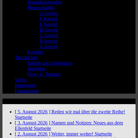
Jugendsponsoring
Mannschaften
G Jugend
F Jugend
E Jugend
D Jugend
C Jugend
B Jugend
A Jugend
Kontakt
Tischkicker
Tabelle und Ergebnisse
Spielplan
News u. Termine
Video
Impressum
Datenschutz
News Ticker
[ 5. August 2026 ]
Reden wir mal über die zweite Reihe!
Startseite
[ 3. August 2026 ]
Namen und Notizen: Neues aus dem
Ellenfeld
Startseite
[ 2. August 2026 ]
Weiter, immer weiter!
Startseite