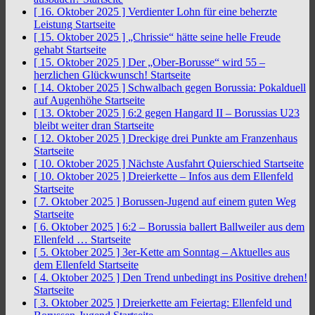
[ 16. Oktober 2025 ]
Verdienter Lohn für eine beherzte
Leistung
Startseite
[ 15. Oktober 2025 ]
„Chrissie“ hätte seine helle Freude
gehabt
Startseite
[ 15. Oktober 2025 ]
Der „Ober-Borusse“ wird 55 –
herzlichen Glückwunsch!
Startseite
[ 14. Oktober 2025 ]
Schwalbach gegen Borussia: Pokalduell
auf Augenhöhe
Startseite
[ 13. Oktober 2025 ]
6:2 gegen Hangard II – Borussias U23
bleibt weiter dran
Startseite
[ 12. Oktober 2025 ]
Dreckige drei Punkte am Franzenhaus
Startseite
[ 10. Oktober 2025 ]
Nächste Ausfahrt Quierschied
Startseite
[ 10. Oktober 2025 ]
Dreierkette – Infos aus dem Ellenfeld
Startseite
[ 7. Oktober 2025 ]
Borussen-Jugend auf einem guten Weg
Startseite
[ 6. Oktober 2025 ]
6:2 – Borussia ballert Ballweiler aus dem
Ellenfeld …
Startseite
[ 5. Oktober 2025 ]
3er-Kette am Sonntag – Aktuelles aus
dem Ellenfeld
Startseite
[ 4. Oktober 2025 ]
Den Trend unbedingt ins Positive drehen!
Startseite
[ 3. Oktober 2025 ]
Dreierkette am Feiertag: Ellenfeld und