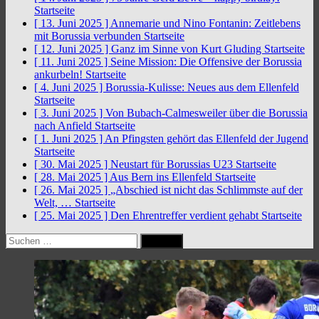
Startseite
[ 13. Juni 2025 ]
Annemarie und Nino Fontanin: Zeitlebens
mit Borussia verbunden
Startseite
[ 12. Juni 2025 ]
Ganz im Sinne von Kurt Gluding
Startseite
[ 11. Juni 2025 ]
Seine Mission: Die Offensive der Borussia
ankurbeln!
Startseite
[ 4. Juni 2025 ]
Borussia-Kulisse: Neues aus dem Ellenfeld
Startseite
[ 3. Juni 2025 ]
Von Bubach-Calmesweiler über die Borussia
nach Anfield
Startseite
[ 1. Juni 2025 ]
An Pfingsten gehört das Ellenfeld der Jugend
Startseite
[ 30. Mai 2025 ]
Neustart für Borussias U23
Startseite
[ 28. Mai 2025 ]
Aus Bern ins Ellenfeld
Startseite
[ 26. Mai 2025 ]
„Abschied ist nicht das Schlimmste auf der
Welt, …
Startseite
[ 25. Mai 2025 ]
Den Ehrentreffer verdient gehabt
Startseite
Suchen
nach: