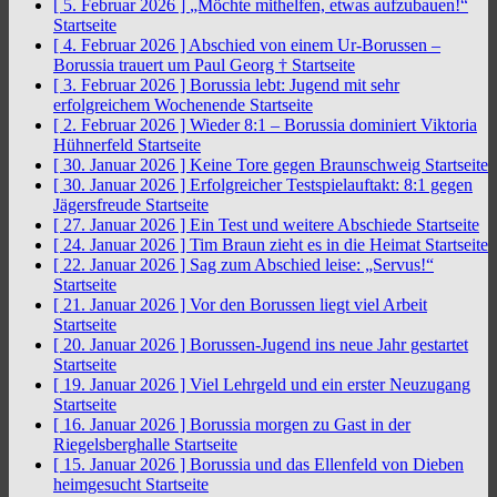
[ 5. Februar 2026 ]
„Möchte mithelfen, etwas aufzubauen!“
Startseite
[ 4. Februar 2026 ]
Abschied von einem Ur-Borussen –
Borussia trauert um Paul Georg †
Startseite
[ 3. Februar 2026 ]
Borussia lebt: Jugend mit sehr
erfolgreichem Wochenende
Startseite
[ 2. Februar 2026 ]
Wieder 8:1 – Borussia dominiert Viktoria
Hühnerfeld
Startseite
[ 30. Januar 2026 ]
Keine Tore gegen Braunschweig
Startseite
[ 30. Januar 2026 ]
Erfolgreicher Testspielauftakt: 8:1 gegen
Jägersfreude
Startseite
[ 27. Januar 2026 ]
Ein Test und weitere Abschiede
Startseite
[ 24. Januar 2026 ]
Tim Braun zieht es in die Heimat
Startseite
[ 22. Januar 2026 ]
Sag zum Abschied leise: „Servus!“
Startseite
[ 21. Januar 2026 ]
Vor den Borussen liegt viel Arbeit
Startseite
[ 20. Januar 2026 ]
Borussen-Jugend ins neue Jahr gestartet
Startseite
[ 19. Januar 2026 ]
Viel Lehrgeld und ein erster Neuzugang
Startseite
[ 16. Januar 2026 ]
Borussia morgen zu Gast in der
Riegelsberghalle
Startseite
[ 15. Januar 2026 ]
Borussia und das Ellenfeld von Dieben
heimgesucht
Startseite