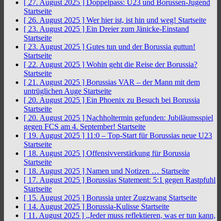
[ 27. August 2025 ]
Doppelpass: U23 und Borussen-Jugend
Startseite
[ 26. August 2025 ]
Wer hier ist, ist hin und weg!
Startseite
[ 23. August 2025 ]
Ein Dreier zum Jänicke-Einstand
Startseite
[ 23. August 2025 ]
Gutes tun und der Borussia guttun!
Startseite
[ 22. August 2025 ]
Wohin geht die Reise der Borussia?
Startseite
[ 21. August 2025 ]
Borussias VAR – der Mann mit dem
untrüglichen Auge
Startseite
[ 20. August 2025 ]
Ein Phoenix zu Besuch bei Borussia
Startseite
[ 20. August 2025 ]
Nachholtermin gefunden: Jubiläumsspiel
gegen FCS am 4. September!
Startseite
[ 19. August 2025 ]
11:0 – Top-Start für Borussias neue U23
Startseite
[ 18. August 2025 ]
Offensivverstärkung für Borussia
Startseite
[ 18. August 2025 ]
Namen und Notizen …
Startseite
[ 17. August 2025 ]
Borussias Statement: 5:1 gegen Rastpfuhl
Startseite
[ 15. August 2025 ]
Borussia unter Zugzwang
Startseite
[ 14. August 2025 ]
Borussia-Kulisse
Startseite
[ 11. August 2025 ]
„Jeder muss reflektieren, was er tun kann,