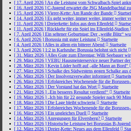
[ 17. April 2026 ]
An die Leistung vom Schwalbach-Spiel an
[ 16. April 2026 ]
C-Jugend erwartet die JSG Mandelbachtal z
[ 15. April 2026 ]
Vierer-Kette: Am Rande der Bande
Startsei
[ 14. April 2026 ]
Es geht weiter, immer weiter, immer weiter 
[ 11. April 2026 ]
Dreierkette: Infos aus dem Ellenfeld
Startse
[ 11. April 2026 ]
Rückkehr für ein Spiel ins Ellenfeld-Stadion
[ 7. April 2026 ]
Ein seltener Geburtstag: Der „weiße Blitz“ w
[ 6. April 2026 ]
Borussia mit guter Leistung
Startseite
[ 4. April 2026 ]
Alles in allem ein bitterer Abend
Startseite
[ 3. April 2026 ]
1:2 in Karlsruhe: Borussia belohnt sich nicht
[ 31. März 2026 ]
Alles Gute zum Ehrentag: Willi Seebauer wi
[ 29. März 2026 ]
VEBU Hausmeisterservice neuer Partner der
[ 28. März 2026 ]
Kevin Lüder hofft auf „alle Mann an Bord“
[ 27. März 2026 ]
Schalke des Südwestens gegen Schalke aus 
[ 26. März 2026 ]
Der Insolvenzverwalter informiert
Startseit
[ 26. März 2026 ]
Erfolgreiches Wochenende für die Borussen
[ 25. März 2026 ]
Der Vorstand hat das Wort
Startseite
[ 21. März 2026 ]
„Ein besseres Resultat verdient!“
Startseite
[ 19. März 2026 ]
„Ich bin für 22 gesunde Spieler nach 90 Mi
[ 18. März 2026 ]
Die Lage bleibt schwierig
Startseite
[ 17. März 2026 ]
Erfolgreiches Wochenende für die Borussen
[ 16. März 2026 ]
Ein ungleiches Duell
Startseite
[ 14. März 2026 ]
Anregungen für Elversberg?
Startseite
[ 13. März 2026 ]
Historische Leistung bei Borussias B-Jugen
[ 12. März 2026 ]
Dreier-Kette: Neues aus dem Ellenfeld
Star