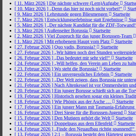
[ 11. März 2026 ]
Die nächste schwere (Lern)Aufgabe
Startse
[ 10. März 2026 ]
„Denn das hier ist noch nicht vorbei!“
Start
[ 9. März 2026 ]
Lehrstunde gegen Bliesmengen
Startseite
[ 7. März 2026 ]
Entwicklungserlebnisse statt Ergebnisse
Star
[ 5. März 2026 ]
„Der nächste Kandidat für die ZDF-Torwand
[ 3. März 2026 ]
Außenseiter Borussia
Startseite
[ 2. März 2026 ]
Viel Zuspruch für das junge Borussen-Team
[ 1. März 2026 ]
Mit erhobenem Haupt vom Platz
Startseite
[ 27. Februar 2026 ]
Quo vadis, Borussia?
Startseite
[ 27. Februar 2026 ]
„Wir hätten noch drei Stunden weiterspi
[ 26. Februar 2026 ]
„Das bedeutet mir sehr viel!“
Startseite
[ 24. Februar 2026 ]
„Will helfen, den Verein am Leben zu hal
[ 23. Februar 2026 ]
Wo steht die Borussia?
Startseite
[ 22. Februar 2026 ]
Ein unvergessliches Erlebnis
Startseite
[ 22. Februar 2026 ]
„Der Welt zeigen, dass Borussia nie unter
[ 21. Februar 2026 ]
Nach Altenkessel ist vor Ommersheim und
[ 20. Februar 2026 ]
Ein junger Borusse schießt sich an die 
[ 19. Februar 2026 ]
Historisch gesehen sogar ein kleines Tradi
[ 18. Februar 2026 ]
Wie Phönix aus der Asche …
Startseite
[ 17. Februar 2026 ]
Ein junger Mann mit Tasmania-Erfahrung
[ 16. Februar 2026 ]
Drei Siege für die Borussen-Jugend
Star
[ 15. Februar 2026 ]
Den Mutigen gehört die Welt
Startseite
[ 15. Februar 2026 ]
Doppelpass aus dem Ellenfeld
Startseite
[ 14. Februar 2026 ]
„Finde den Neuaufbau richtig spannend!“
[ 13. Februar 2026 ]
2:1 – Borussia besteht den Härtetest gege