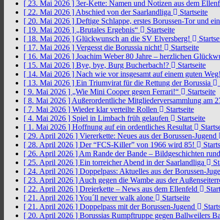
[ 23. Mai 2026 ]
3er-Kette: Namen und Notizen aus dem Ellen
[ 22. Mai 2026 ]
Abschied von der Saarlandliga
Startseite
[ 20. Mai 2026 ]
Deftige Schlappe, erstes Borussen-Tor und ei
[ 19. Mai 2026 ]
„Brutales Ergebnis“
Startseite
[ 18. Mai 2026 ]
Glückwunsch an die SV Elversberg!
Startse
[ 17. Mai 2026 ]
Vergesst die Borussia nicht!
Startseite
[ 16. Mai 2026 ]
Joachim Weber 80 Jahre – herzlichen Glück
[ 15. Mai 2026 ]
Bye, bye, Burg Bucherbach!?
Startseite
[ 14. Mai 2026 ]
Nach wie vor insgesamt auf einem guten Weg
[ 13. Mai 2026 ]
Ein Triumvirat für die Rettung der Borussia
[ 9. Mai 2026 ]
„Wie Mini Cooper gegen Ferrari!“
Startseite
[ 8. Mai 2026 ]
Außerordentliche Mitgliederversammlung am 2
[ 7. Mai 2026 ]
Wieder klar verteilte Rollen
Startseite
[ 4. Mai 2026 ]
Spiel in Limbach früh gelaufen
Startseite
[ 1. Mai 2026 ]
Hoffnung auf ein ordentliches Resultat
Startse
[ 29. April 2026 ]
Viererkette: Neues aus der Borussen-Jugend
[ 28. April 2026 ]
Der “FCS-Killer” von 1966 wird 85!
Starts
[ 26. April 2026 ]
Am Rande der Bande – Bildgeschichten rund
[ 25. April 2026 ]
Ein torreicher Abend in der Saarlandliga
St
[ 24. April 2026 ]
Doppelpass: Aktuelles aus der Borussen-Ju
[ 23. April 2026 ]
Auch gegen die Wambe aus der Außenseiterr
[ 22. April 2026 ]
Dreierkette – News aus dem Ellenfeld
Start
[ 21. April 2026 ]
You´ll never walk alone
Startseite
[ 21. April 2026 ]
Doppelpass mit der Borussen-Jugend
Starts
[ 20. April 2026 ]
Borussias Rumpftruppe gegen Ballweilers Ba