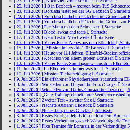
[ 27. Juli 2026 ]
„Noch viel Arbeit vor uns!“
Startseite
[ 25. Juli 2026 ]
1:0 in Bexbach – morgen beim TuS Schönenb
[ 23. Juli 2026 ]
Borussia testet bei der SG Bexbach
Startseit
[ 22. Juli 2026 ]
Vom beschaulichen Plätzchen im Grünen zur 
[ 21. Juli 2026 ]
Vom beschaulichen Plätzchen im Grünen zur 
[ 20. Juli 2026 ]
Der Mann mit dem Schnauzer
Startseite
[ 19. Juli 2026 ]
Blood, sweat and tears
Startseite
[ 17. Juli 2026 ]
Kein Test in Merchweiler!
Startseite
[ 15. Juli 2026 ]
Vierer-Kette: Neues aus dem Ellenfeld
Starts
[ 15. Juli 2026 ]
„Mission impossible“ für Borussia
Startseite
[ 14. Juli 2026 ]
Heute vor 114 Jahren: Ellenfeld-Stadion offizi
[ 14. Juli 2026 ]
Abschied von einem großen Borussen
Starts
[ 12. Juli 2026 ]
Vierer-Kette: Sonntagsnews aus dem Ellenfel
[ 11. Juli 2026 ]
Im Ellenfeld ist immer was los!
Startseite
[ 10. Juli 2026 ]
Mission Titelverteidigung
Startseite
[ 9. Juli 2026 ]
Ein erfahrener Physiotherapeut ist zurück im El
[ 8. Juli 2026 ]
Wir stellen vor: Dhiyauldin Fouzi Souysi
Start
[ 7. Juli 2026 ]
Wir stellen vor: Darius-Constantin Cherascu
S
[ 6. Juli 2026 ]
„Gute Trainingseinheit unter Wettbewerbsbedi
[ 5. Juli 2026 ]
Zweiter Test – zweiter Sieg
Startseite
[ 5. Juli 2026 ]
Nächste Ausfahrt Bildstock
Startseite
[ 4. Juli 2026 ]
Neues Jahr, neues Glück?!
Startseite
[ 3. Juli 2026 ]
Erstes Erfolgserlebnis für neuformierte Borusse
[ 2. Juli 2026 ]
Erstes Vorbereitungsspiel: Wieweit trägt die Tr
[ 1. Juli 2026 ]
Fixe Termine für Borussia in der Verbandsliga