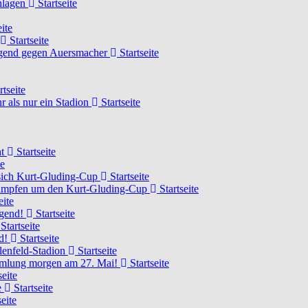
chlagen
Startseite
ite
Startseite
Jugend gegen Auersmacher
Startseite
rtseite
 als nur ein Stadion
Startseite
ht
Startseite
te
 sich Kurt-Gluding-Cup
Startseite
 kämpfen um den Kurt-Gluding-Cup
Startseite
eite
ugend!
Startseite
Startseite
nd!
Startseite
lenfeld-Stadion
Startseite
mmlung morgen am 27. Mai!
Startseite
seite
e
Startseite
eite