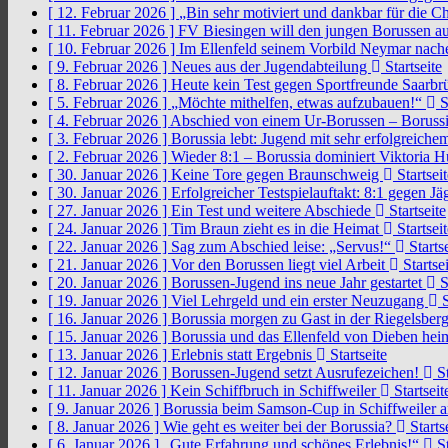
[ 12. Februar 2026 ]
„Bin sehr motiviert und dankbar für die 
[ 11. Februar 2026 ]
FV Biesingen will den jungen Borussen a
[ 10. Februar 2026 ]
Im Ellenfeld seinem Vorbild Neymar nach
[ 9. Februar 2026 ]
Neues aus der Jugendabteilung
Startseite
[ 8. Februar 2026 ]
Heute kein Test gegen Sportfreunde Saarb
[ 5. Februar 2026 ]
„Möchte mithelfen, etwas aufzubauen!“
S
[ 4. Februar 2026 ]
Abschied von einem Ur-Borussen – Borussi
[ 3. Februar 2026 ]
Borussia lebt: Jugend mit sehr erfolgreic
[ 2. Februar 2026 ]
Wieder 8:1 – Borussia dominiert Viktoria 
[ 30. Januar 2026 ]
Keine Tore gegen Braunschweig
Startseit
[ 30. Januar 2026 ]
Erfolgreicher Testspielauftakt: 8:1 gegen J
[ 27. Januar 2026 ]
Ein Test und weitere Abschiede
Startseite
[ 24. Januar 2026 ]
Tim Braun zieht es in die Heimat
Startseit
[ 22. Januar 2026 ]
Sag zum Abschied leise: „Servus!“
Startse
[ 21. Januar 2026 ]
Vor den Borussen liegt viel Arbeit
Startsei
[ 20. Januar 2026 ]
Borussen-Jugend ins neue Jahr gestartet
S
[ 19. Januar 2026 ]
Viel Lehrgeld und ein erster Neuzugang
S
[ 16. Januar 2026 ]
Borussia morgen zu Gast in der Riegelsber
[ 15. Januar 2026 ]
Borussia und das Ellenfeld von Dieben he
[ 13. Januar 2026 ]
Erlebnis statt Ergebnis
Startseite
[ 12. Januar 2026 ]
Borussen-Jugend setzt Ausrufezeichen!
St
[ 11. Januar 2026 ]
Kein Schiffbruch in Schiffweiler
Startseit
[ 9. Januar 2026 ]
Borussia beim Samson-Cup in Schiffweiler 
[ 8. Januar 2026 ]
Wie geht es weiter bei der Borussia?
Starts
[ 6. Januar 2026 ]
„Gute Erfahrung und schönes Erlebnis!“
St