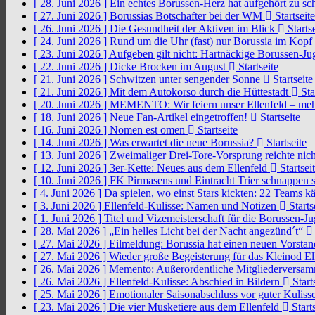
[ 28. Juni 2026 ]
Ein echtes Borussen-Herz hat aufgehört zu s
[ 27. Juni 2026 ]
Borussias Botschafter bei der WM
Startseite
[ 26. Juni 2026 ]
Die Gesundheit der Aktiven im Blick
Startse
[ 24. Juni 2026 ]
Rund um die Uhr (fast) nur Borussia im Kopf
[ 23. Juni 2026 ]
Aufgeben gilt nicht: Hartnäckige Borussen-
[ 22. Juni 2026 ]
Dicke Brocken im August
Startseite
[ 21. Juni 2026 ]
Schwitzen unter sengender Sonne
Startseite
[ 21. Juni 2026 ]
Mit dem Autokorso durch die Hüttestadt
Sta
[ 20. Juni 2026 ]
MEMENTO: Wir feiern unser Ellenfeld – mehr
[ 18. Juni 2026 ]
Neue Fan-Artikel eingetroffen!
Startseite
[ 16. Juni 2026 ]
Nomen est omen
Startseite
[ 14. Juni 2026 ]
Was erwartet die neue Borussia?
Startseite
[ 13. Juni 2026 ]
Zweimaliger Drei-Tore-Vorsprung reichte nic
[ 12. Juni 2026 ]
3er-Kette: Neues aus dem Ellenfeld
Startsei
[ 10. Juni 2026 ]
FK Pirmasens und Eintracht Trier schnappen
[ 4. Juni 2026 ]
Da spielen, wo einst Stars kickten: 22 Teams
[ 3. Juni 2026 ]
Ellenfeld-Kulisse: Namen und Notizen
Starts
[ 1. Juni 2026 ]
Titel und Vizemeisterschaft für die Borussen-J
[ 28. Mai 2026 ]
„Ein helles Licht bei der Nacht angezünd´t“
[ 27. Mai 2026 ]
Eilmeldung: Borussia hat einen neuen Vorsta
[ 27. Mai 2026 ]
Wieder große Begeisterung für das Kleinod El
[ 26. Mai 2026 ]
Memento: Außerordentliche Mitgliederversa
[ 26. Mai 2026 ]
Ellenfeld-Kulisse: Abschied in Bildern
Start
[ 25. Mai 2026 ]
Emotionaler Saisonabschluss vor guter Kuliss
[ 23. Mai 2026 ]
Die vier Musketiere aus dem Ellenfeld
Starts