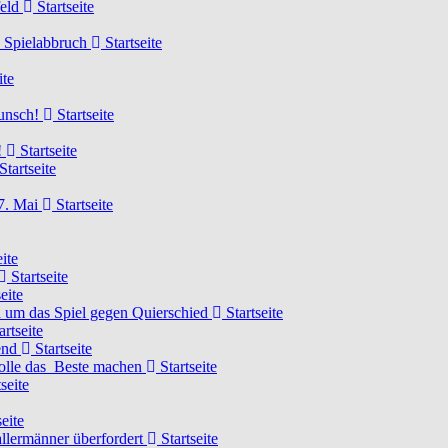
feld
Startseite
n Spielabbruch
Startseite
ite
wunsch!
Startseite
!
Startseite
Startseite
7. Mai
Startseite
ite
Startseite
eite
 um das Spiel gegen Quierschied
Startseite
artseite
gend
Startseite
olle das Beste machen
Startseite
seite
eite
llermänner überfordert
Startseite