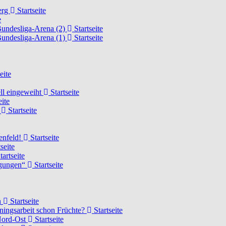
erg
Startseite
e
Bundesliga-Arena (2)
Startseite
Bundesliga-Arena (1)
Startseite
eite
ell eingeweiht
Startseite
eite
d
Startseite
lenfeld!
Startseite
seite
tartseite
ngungen“
Startseite
n
Startseite
ainingsarbeit schon Früchte?
Startseite
 Nord-Ost
Startseite