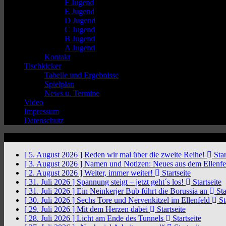
F Jugend
E Jugend
D Jugend
C Jugend
B Jugend
A Jugend
Kontakt
Tischkicker
Tabelle und Ergebnisse
Spielplan
News u. Termine
Video
Impressum
Datenschutz
News Ticker
[ 5. August 2026 ]
Reden wir mal über die zweite Reihe!
Star
[ 3. August 2026 ]
Namen und Notizen: Neues aus dem Ellenf
[ 2. August 2026 ]
Weiter, immer weiter!
Startseite
[ 31. Juli 2026 ]
Spannung steigt – jetzt geht´s los!
Startseite
[ 31. Juli 2026 ]
Ein Neinkerjer Bub führt die Borussia an
Sta
[ 30. Juli 2026 ]
Sechs Tore und Nervenkitzel im Ellenfeld
St
[ 29. Juli 2026 ]
Mit dem Herzen dabei
Startseite
[ 28. Juli 2026 ]
Licht am Ende des Tunnels
Startseite