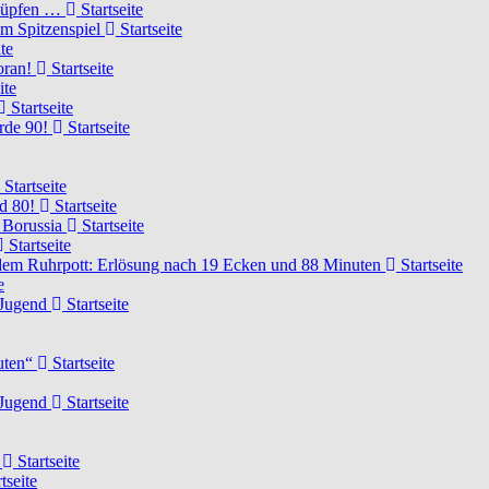
knüpfen …
Startseite
um Spitzenspiel
Startseite
te
voran!
Startseite
ite
Startseite
urde 90!
Startseite
Startseite
rd 80!
Startseite
 Borussia
Startseite
Startseite
dem Ruhrpott: Erlösung nach 19 Ecken und 88 Minuten
Startseite
e
-Jugend
Startseite
nuten“
Startseite
-Jugend
Startseite
d
Startseite
tseite