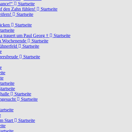
Chance!“
Startseite
uf den Zahn fühlen!
Startseite
eifern!
Startseite
rücken
Startseite
tartseite
a trauert um Paul Georg †
Startseite
hem Wochenende
Startseite
Hühnerfeld
Startseite
e
ägersfreude
Startseite
e
ite
te
tartseite
tartseite
ghalle
Startseite
imgesucht
Startseite
artseite
e
am Start
Startseite
eite
artseite