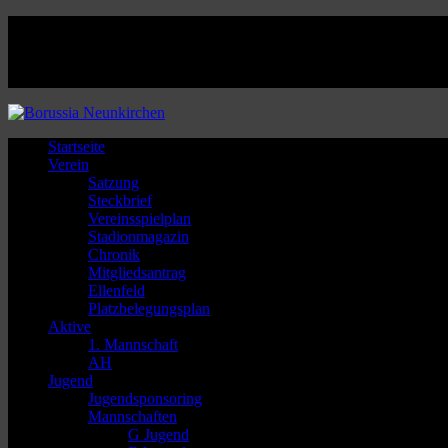
Facebook
Twitter
Instagram
Youtube
Startseite
Verein
Satzung
Steckbrief
Vereinsspielplan
Stadionmagazin
Chronik
Mitgliedsantrag
Ellenfeld
Platzbelegungsplan
Aktive
1. Mannschaft
AH
Jugend
Jugendsponsoring
Mannschaften
G Jugend