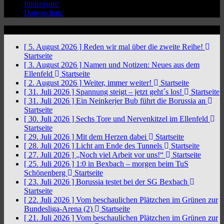
Impressum
Datenschutz
News Ticker
[ 5. August 2026 ]
Reden wir mal über die zweite Reihe!
Startseite
[ 3. August 2026 ]
Namen und Notizen: Neues aus dem
Ellenfeld
Startseite
[ 2. August 2026 ]
Weiter, immer weiter!
Startseite
[ 31. Juli 2026 ]
Spannung steigt – jetzt geht´s los!
Startseite
[ 31. Juli 2026 ]
Ein Neinkerjer Bub führt die Borussia an
Startseite
[ 30. Juli 2026 ]
Sechs Tore und Nervenkitzel im Ellenfeld
Startseite
[ 29. Juli 2026 ]
Mit dem Herzen dabei
Startseite
[ 28. Juli 2026 ]
Licht am Ende des Tunnels
Startseite
[ 27. Juli 2026 ]
„Noch viel Arbeit vor uns!“
Startseite
[ 25. Juli 2026 ]
1:0 in Bexbach – morgen beim TuS
Schönenberg
Startseite
[ 23. Juli 2026 ]
Borussia testet bei der SG Bexbach
Startseite
[ 22. Juli 2026 ]
Vom beschaulichen Plätzchen im Grünen zur
Bundesliga-Arena (2)
Startseite
[ 21. Juli 2026 ]
Vom beschaulichen Plätzchen im Grünen zur