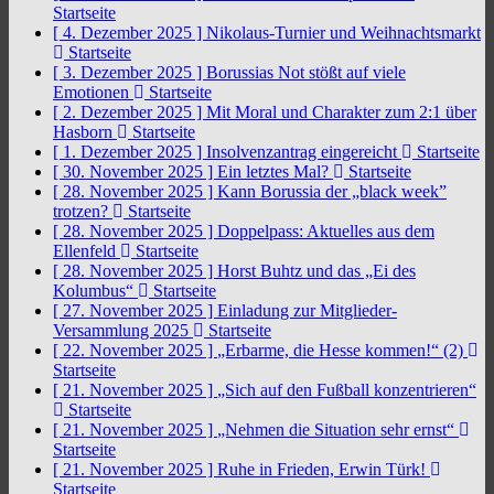
Startseite
[ 4. Dezember 2025 ]
Nikolaus-Turnier und Weihnachtsmarkt
Startseite
[ 3. Dezember 2025 ]
Borussias Not stößt auf viele
Emotionen
Startseite
[ 2. Dezember 2025 ]
Mit Moral und Charakter zum 2:1 über
Hasborn
Startseite
[ 1. Dezember 2025 ]
Insolvenzantrag eingereicht
Startseite
[ 30. November 2025 ]
Ein letztes Mal?
Startseite
[ 28. November 2025 ]
Kann Borussia der „black week”
trotzen?
Startseite
[ 28. November 2025 ]
Doppelpass: Aktuelles aus dem
Ellenfeld
Startseite
[ 28. November 2025 ]
Horst Buhtz und das „Ei des
Kolumbus“
Startseite
[ 27. November 2025 ]
Einladung zur Mitglieder-
Versammlung 2025
Startseite
[ 22. November 2025 ]
„Erbarme, die Hesse kommen!“ (2)
Startseite
[ 21. November 2025 ]
„Sich auf den Fußball konzentrieren“
Startseite
[ 21. November 2025 ]
„Nehmen die Situation sehr ernst“
Startseite
[ 21. November 2025 ]
Ruhe in Frieden, Erwin Türk!
Startseite