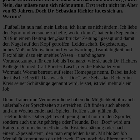
Nein, das müsste man sich nicht antun. Erst recht nicht im Alter
von 63 Jahren. Doch Dr. Sebastian Richter tut es sich an.
Warum?
„Fußball ist nun mal mein Leben, ich kann es nicht ändern. Ich liebe
den Sport und versuche zu helfe, wo ich kann“, hat er im September
2019 in einem Beitrag der „Saarbrücker Zeitung“ gesagt und damit
den Nagel auf den Kopf getroffen. Leidenschaft, Begeisterung,
hohes Maß an Motivation und Verantwortung, Teamfähigkeit und
Flexibilität, dazu ein uneitles Wesen – unabdingbare
Voraussetzungen für den Job als Teamarzt, wie sie auch Dr. Richters
Kollege Dr. med. Carl Priester-Lasch, der die Fußballer von
Wormatia Worms betreut, auf seiner Homepage nennt. Dabei ist Job
der falsche Begriff. Das was der „Doc“, wie Sebastian Richter im
Kreis seiner Schützlinge genannt wird, leistet, ist viel mehr als ein
Job.
Denn Trainer und Verantwortliche haben die Möglichkeit, ihn auch
außerhalb der Sprechzeiten zu erreichen. Oft finden auch abends
und am Wochenende nach Spielen Treffen statt, glühen die
Telefondrähte. Dabei geht es oft genug nicht nur um den Sportler,
sondern auch um Angehörige oder Freunde. Der „Doc“ wird um
Rat gefragt, um eine medizinische Ersteinschätzung oder nach
einem „Spezialisten“, den man empfehlen kann. Mit bloßer Job-
Mentalität kommt man da nicht weit. Dazu noch das Ehrenamt: In