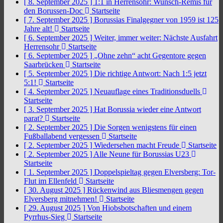
[ 8. September 2025 ]
1:1 in Herrensohr: Wunsch-Remis für
den Borussen-Doc
Startseite
[ 7. September 2025 ]
Borussias Finalgegner von 1959 ist 125
Jahre alt!
Startseite
[ 6. September 2025 ]
Weiter, immer weiter: Nächste Ausfahrt
Herrensohr
Startseite
[ 6. September 2025 ]
„Ohne zehn“ acht Gegentore gegen
Saarbrücken
Startseite
[ 5. September 2025 ]
Die richtige Antwort: Nach 1:5 jetzt
5:1!
Startseite
[ 4. September 2025 ]
Neuauflage eines Traditionsduells
Startseite
[ 3. September 2025 ]
Hat Borussia wieder eine Antwort
parat?
Startseite
[ 2. September 2025 ]
Die Sorgen wenigstens für einen
Fußballabend vergessen
Startseite
[ 2. September 2025 ]
Wiedersehen macht Freude
Startseite
[ 2. September 2025 ]
Alle Neune für Borussias U23
Startseite
[ 1. September 2025 ]
Doppelspieltag gegen Elversberg: Tor-
Flut im Ellenfeld
Startseite
[ 30. August 2025 ]
Rückenwind aus Bliesmengen gegen
Elversberg mitnehmen!
Startseite
[ 29. August 2025 ]
Von Hiobsbotschaften und einem
Pyrrhus-Sieg
Startseite