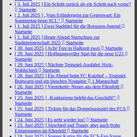
[ 3. Juli 2025 ]
Ein Schritt zurück als ein Schritt nach vorne?
Startseite
[ 2. Juli 2025 ]
„Vom Erfindergeist zur Gegenwart: Ein
Sommertag beim SCL“
Startseite
[ 1. Juli 2025 ]
Zwei Stadttitel für die Borussen-Jugend
Startseite
[ 1. Juli 2025 ]
Heute Abend Startschuss zur
Stadtmeisterschaft 2025
Startseite
[ 30. Juni 2025 ]
Acht Tore in Halbzeit zwei
Startseite
[ 29. Juni 2025 ]
Hoffnungsvoller Start für die neue U23
Startseite
[ 29. Juni 2025 ]
Nächste Testspiel-Ausfahrt: Holz-
Wahlschied
Startseite
[ 28. Juni 2025 ]
Ein Abend beim FC Kutzhof – Testspiel,
Bratwurst und ein bisschen Nostalgie
1.Mannschaft
[ 26. Juni 2025 ]
Viererkette: Neues aus dem Ellenfeld
Startseite
[ 25. Juni 2025 ]
„Konkurrenz belebt das Geschäft!“
Startseite
[ 25. Juni 2025 ]
Tickets für das Doppelgastspiel des FCS
Startseite
[ 24. Juni 2025 ]
Es geht wieder los!
Startseite
[ 23. Juni 2025 ]
Abschied und Trauer, aber auch frohe
Erinnerungen im Ellenfeld
Startseite
[ 18. Juni 2025 ]
Spieser Kurve für die FCS-Fan-Szene