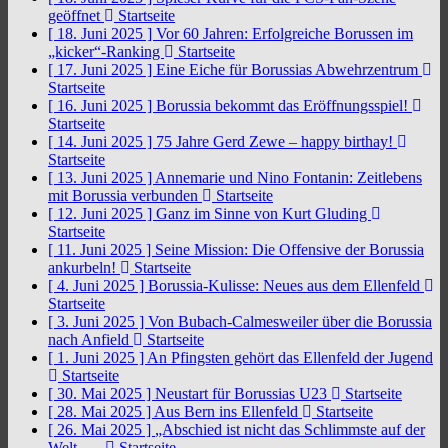
geöffnet
Startseite
[ 18. Juni 2025 ]
Vor 60 Jahren: Erfolgreiche Borussen im
„kicker“-Ranking
Startseite
[ 17. Juni 2025 ]
Eine Eiche für Borussias Abwehrzentrum
Startseite
[ 16. Juni 2025 ]
Borussia bekommt das Eröffnungsspiel!
Startseite
[ 14. Juni 2025 ]
75 Jahre Gerd Zewe – happy birthay!
Startseite
[ 13. Juni 2025 ]
Annemarie und Nino Fontanin: Zeitlebens
mit Borussia verbunden
Startseite
[ 12. Juni 2025 ]
Ganz im Sinne von Kurt Gluding
Startseite
[ 11. Juni 2025 ]
Seine Mission: Die Offensive der Borussia
ankurbeln!
Startseite
[ 4. Juni 2025 ]
Borussia-Kulisse: Neues aus dem Ellenfeld
Startseite
[ 3. Juni 2025 ]
Von Bubach-Calmesweiler über die Borussia
nach Anfield
Startseite
[ 1. Juni 2025 ]
An Pfingsten gehört das Ellenfeld der Jugend
Startseite
[ 30. Mai 2025 ]
Neustart für Borussias U23
Startseite
[ 28. Mai 2025 ]
Aus Bern ins Ellenfeld
Startseite
[ 26. Mai 2025 ]
„Abschied ist nicht das Schlimmste auf der
Welt, …
Startseite