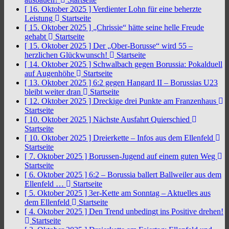
[ 16. Oktober 2025 ]
Verdienter Lohn für eine beherzte
Leistung
Startseite
[ 15. Oktober 2025 ]
„Chrissie“ hätte seine helle Freude
gehabt
Startseite
[ 15. Oktober 2025 ]
Der „Ober-Borusse“ wird 55 –
herzlichen Glückwunsch!
Startseite
[ 14. Oktober 2025 ]
Schwalbach gegen Borussia: Pokalduell
auf Augenhöhe
Startseite
[ 13. Oktober 2025 ]
6:2 gegen Hangard II – Borussias U23
bleibt weiter dran
Startseite
[ 12. Oktober 2025 ]
Dreckige drei Punkte am Franzenhaus
Startseite
[ 10. Oktober 2025 ]
Nächste Ausfahrt Quierschied
Startseite
[ 10. Oktober 2025 ]
Dreierkette – Infos aus dem Ellenfeld
Startseite
[ 7. Oktober 2025 ]
Borussen-Jugend auf einem guten Weg
Startseite
[ 6. Oktober 2025 ]
6:2 – Borussia ballert Ballweiler aus dem
Ellenfeld …
Startseite
[ 5. Oktober 2025 ]
3er-Kette am Sonntag – Aktuelles aus
dem Ellenfeld
Startseite
[ 4. Oktober 2025 ]
Den Trend unbedingt ins Positive drehen!
Startseite