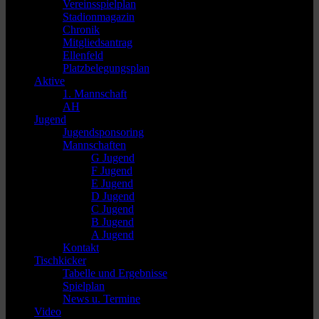
Vereinsspielplan
Stadionmagazin
Chronik
Mitgliedsantrag
Ellenfeld
Platzbelegungsplan
Aktive
1. Mannschaft
AH
Jugend
Jugendsponsoring
Mannschaften
G Jugend
F Jugend
E Jugend
D Jugend
C Jugend
B Jugend
A Jugend
Kontakt
Tischkicker
Tabelle und Ergebnisse
Spielplan
News u. Termine
Video