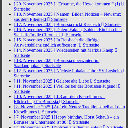
[ 20. November 2025 ]
„Erbarme, die Hesse kommen!“ (1)
Startseite
[ 18. November 2025 ]
Namen, Bilder, Notizen – Newsmix
aus dem Ellenfeld
Startseite
[ 17. November 2025 ]
Borussia rockt Reisbach
Startseite
[ 16. November 2025 ]
Daten, Fakten, Zahlen: Ein bisschen
Statistik für die Chronistik
Startseite
[ 15. November 2025 ]
In Reisbach die dürftige
Auswärtsbilanz endlich aufbessern!
Startseite
[ 14. November 2025 ]
Wiedersehen mit Markus Kneip
Startseite
[ 13. November 2025 ]
Borussia überwintert im
Saarlandpokal
Startseite
[ 12. November 2025 ]
Nächste Pokalausfahrt: SV Losheim
Startseite
[ 11. November 2025 ]
Gelebte alte Liebe
Startseite
[ 11. November 2025 ]
Viel los bei der Borussen-Jugend!
Startseite
[ 10. November 2025 ]
1:3 auf dem Kieselhumes –
Rückschlag für Borussia
Startseite
[ 8. November 2025 ]
Auf ein Neues: Traditionsduell auf dem
Kieselhumes
Startseite
[ 7. November 2025 ]
Happy birthday, Horst Schauß – ein
Borusse im Unterhemd ist 80!
Startseite
[ 4. November 2025 ]
Notizen aus dem Ellenfeld
Startseite