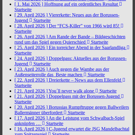
[ 1. Mai 2026 ]
Hoffnung auf ein ordentliches Resultat
Startseite
[ 29. April 2026 ]
Viererkette: Neues aus der Borussen-
Jugend
Startseite
[ 28. April 2026 ]
Der “FCS-Killer” von 1966 wird 85!
Startseite
[ 26. April 2026 ]
Am Rande der Bande – Bildgeschichten
rund um das Spiel gegen Quierschied
Startseite
[ 25. April 2026 ]
Ein torreicher Abend in der Saarlandliga
Startseite
[ 24. April 2026 ]
Doppelpass: Aktuelles aus der Borussen-
Jugend
Startseite
[ 23. April 2026 ]
Auch gegen die Wambe aus der
Außenseiterrolle das Beste machen
Startseite
[ 22. April 2026 ]
Dreierkette – News aus dem Ellenfeld
Startseite
[ 21. April 2026 ]
You´ll never walk alone
Startseite
[ 21. April 2026 ]
Doppelpass mit der Borussen-Jugend
Startseite
[ 20. April 2026 ]
Borussias Rumpftruppe gegen Ballweilers
Ballermänner überfordert
Startseite
[ 17. April 2026 ]
An die Leistung vom Schwalbach-Spiel
anknüpfen …
Startseite
[ 16. April 2026 ]
C-Jugend erwartet die JSG Mandelbachtal
zum Spitzenspiel
Startseite