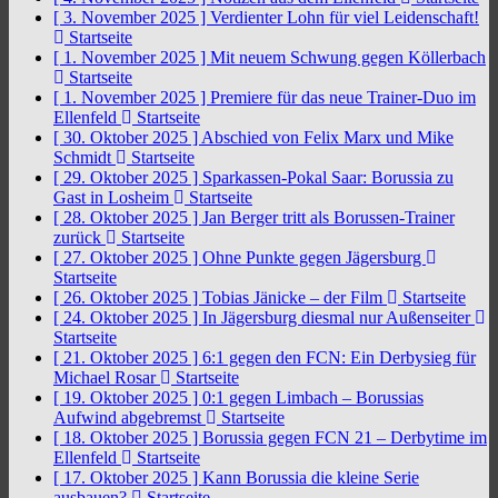
[ 3. November 2025 ]
Verdienter Lohn für viel Leidenschaft!
Startseite
[ 1. November 2025 ]
Mit neuem Schwung gegen Köllerbach
Startseite
[ 1. November 2025 ]
Premiere für das neue Trainer-Duo im
Ellenfeld
Startseite
[ 30. Oktober 2025 ]
Abschied von Felix Marx und Mike
Schmidt
Startseite
[ 29. Oktober 2025 ]
Sparkassen-Pokal Saar: Borussia zu
Gast in Losheim
Startseite
[ 28. Oktober 2025 ]
Jan Berger tritt als Borussen-Trainer
zurück
Startseite
[ 27. Oktober 2025 ]
Ohne Punkte gegen Jägersburg
Startseite
[ 26. Oktober 2025 ]
Tobias Jänicke – der Film
Startseite
[ 24. Oktober 2025 ]
In Jägersburg diesmal nur Außenseiter
Startseite
[ 21. Oktober 2025 ]
6:1 gegen den FCN: Ein Derbysieg für
Michael Rosar
Startseite
[ 19. Oktober 2025 ]
0:1 gegen Limbach – Borussias
Aufwind abgebremst
Startseite
[ 18. Oktober 2025 ]
Borussia gegen FCN 21 – Derbytime im
Ellenfeld
Startseite
[ 17. Oktober 2025 ]
Kann Borussia die kleine Serie
ausbauen?
Startseite