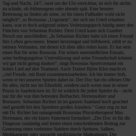
Tag und Nacht, 24/7, rund um die Uhr erreichbar, ist sich für nichts
zu schade, ob frühmorgens oder abends spät. Eine bessere
Betreuung zu finden als seine, ist für einen Fußballer wohl nicht
möglich“, so Borussias „Urgestein“, der sich ein Urteil erlauben
kann, war er doch aufgrund seines Verletzungspech häufig unter den
Fittichen von Sebastian Richter. Dem Urteil kann sich Gunther
Persch nur anschließen: „In Sebastian Richter habe ich einen Freund
fürs Leben gewonnen. Immer herzensgut und hilfsbereit, zählt er zu
meinen Vertrauten, mit denen ich über alles reden kann. Er hat stets
einen Rat für seine Borussia. Für seinen unermüdlichen Einsatz,
seine bedingungslose Unterstützung und seine Freundschaft können
wir gar nicht genug danken“, singt Borussias Sportvorstand ein
hohes Lied auf den Teamarzt. Auch Trainer Björn Klos macht es
„viel Freude, mit Basti zusammenzuarbeiten. Ich bin immer froh,
wenn er bei unseren Spielen dabei ist. Der Doc hat ein offenes Ohr
für alles, nicht nur im Ellenfeld, sondern auch wenn man in seiner
Praxis in Saarbrücken ist. Er ist wirklich für jeden Spieler da – nicht
nur für die von ihm betreuten Brebacher, Herrensohrer und
Borussen. Sebastian Richter ist im ganzen Saarland hoch geachtet
und genießt bei den Sportlern großes Ansehen.“ Ganz eng zu tun
mit Dr. Richter hat naturgemäß Borussias Physiotherapeut Max
Herrmann, der ein klares Statement formuliert: „Der Doc ist für die
Diagnose zuständig und leistet einen entscheidenden Beitrag zur
Genesung eines verletzten Spielers durch Spritzen, Salben,
Medikamente oder spezielle medizinische Maßnahmen. Die