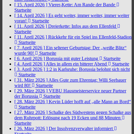
[ 15. April 2026 ]
Vierer-Kette: Am Rande der Bande
Startseite
[ 14. April 2026 ]
Es geht weiter, immer weiter, immer weiter
voran!
Startseite
[ 11. April 2026 ]
Dreierkette: Infos aus dem Ellenfeld
Startseite
[ 11. April 2026 ]
Rückkehr für ein Spiel ins Ellenfeld-Stadion
Startseite
[ 7. April 2026 ]
Ein seltener Geburtstag: Der „weiße Blitz“
wurde 90!
Startseite
[ 6. April 2026 ]
Borussia mit guter Leistung
Startseite
[ 4. April 2026 ]
Alles in allem ein bitterer Abend
Startseite
[ 3. April 2026 ]
1:2 in Karlsruhe: Borussia belohnt sich nicht
Startseite
[ 31. März 2026 ]
Alles Gute zum Ehrentag: Willi Seebauer
wird 80!
Startseite
[ 29. März 2026 ]
VEBU Hausmeisterservice neuer Partner
der Borussia
Startseite
[ 28. März 2026 ]
Kevin Lüder hofft auf „alle Mann an Bord“
Startseite
[ 27. März 2026 ]
Schalke des Südwestens gegen Schalke aus
dem Ruhrpott: Erlösung nach 19 Ecken und 88 Minuten
Startseite
[ 26. März 2026 ]
Der Insolvenzverwalter informiert
Startseite