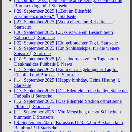
[ 3. Oktober 2025 ]
Dreierkette am Feiertag: Ellenfeld und
Borussen-Jugend
Startseite
[ 29. September 2025 ]
„Zeit im Ellenfeld
zusammenzurücken.“
Startseite
[ 27. September 2025 ]
Wenn einer eine Reise tut …
Startseite
[ 26. September 2025 ]
„Das ist wie ein Besuch beim
Zahnarzt“
Startseite
[ 22. September 2025 ]
Ein gebrauchter Tag
Startseite
[ 19. September 2025 ]
Ein Schlüsselspiel für die weitere
Saison?
Startseite
[ 18. September 2025 ]
Aus eindrucksvollen Tagen zum
Denkmal des Fußballs
News
[ 15. September 2025 ]
Ein mehr als gelungener Tag für
Ellenfeld und Borussia
Startseite
[ 14. September 2025 ]
Happy birthday, Heinz Histing!
Startseite
[ 13. September 2025 ]
Das Ellenfeld – eine heilige Stätte des
Fußballs
Startseite
[ 12. September 2025 ]
Das Ellenfeld-Stadion öffnet seine
Pforten
Startseite
[ 11. September 2025 ]
Von Menschen, die zu Schlachten
bummeln
Startseite
[ 9. September 2025 ]
Borussias U23: 2:2 in Bexbach kein
Beinbruch!
Startseite