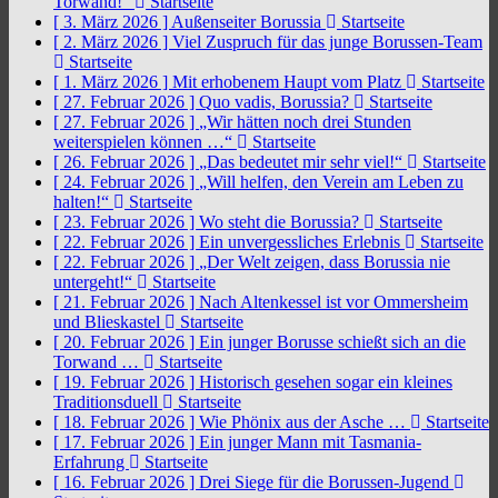
Torwand!“
Startseite
[ 3. März 2026 ]
Außenseiter Borussia
Startseite
[ 2. März 2026 ]
Viel Zuspruch für das junge Borussen-Team
Startseite
[ 1. März 2026 ]
Mit erhobenem Haupt vom Platz
Startseite
[ 27. Februar 2026 ]
Quo vadis, Borussia?
Startseite
[ 27. Februar 2026 ]
„Wir hätten noch drei Stunden
weiterspielen können …“
Startseite
[ 26. Februar 2026 ]
„Das bedeutet mir sehr viel!“
Startseite
[ 24. Februar 2026 ]
„Will helfen, den Verein am Leben zu
halten!“
Startseite
[ 23. Februar 2026 ]
Wo steht die Borussia?
Startseite
[ 22. Februar 2026 ]
Ein unvergessliches Erlebnis
Startseite
[ 22. Februar 2026 ]
„Der Welt zeigen, dass Borussia nie
untergeht!“
Startseite
[ 21. Februar 2026 ]
Nach Altenkessel ist vor Ommersheim
und Blieskastel
Startseite
[ 20. Februar 2026 ]
Ein junger Borusse schießt sich an die
Torwand …
Startseite
[ 19. Februar 2026 ]
Historisch gesehen sogar ein kleines
Traditionsduell
Startseite
[ 18. Februar 2026 ]
Wie Phönix aus der Asche …
Startseite
[ 17. Februar 2026 ]
Ein junger Mann mit Tasmania-
Erfahrung
Startseite
[ 16. Februar 2026 ]
Drei Siege für die Borussen-Jugend