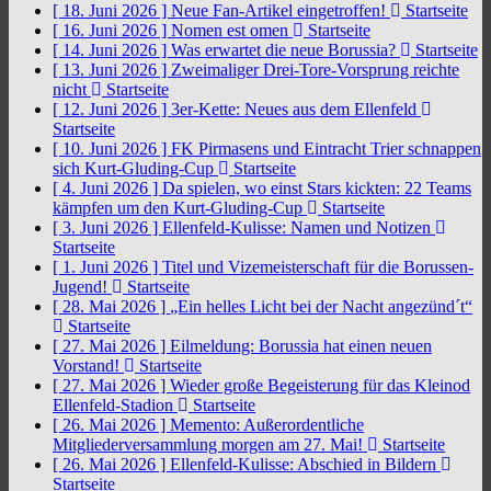
[ 18. Juni 2026 ]
Neue Fan-Artikel eingetroffen!
Startseite
[ 16. Juni 2026 ]
Nomen est omen
Startseite
[ 14. Juni 2026 ]
Was erwartet die neue Borussia?
Startseite
[ 13. Juni 2026 ]
Zweimaliger Drei-Tore-Vorsprung reichte
nicht
Startseite
[ 12. Juni 2026 ]
3er-Kette: Neues aus dem Ellenfeld
Startseite
[ 10. Juni 2026 ]
FK Pirmasens und Eintracht Trier schnappen
sich Kurt-Gluding-Cup
Startseite
[ 4. Juni 2026 ]
Da spielen, wo einst Stars kickten: 22 Teams
kämpfen um den Kurt-Gluding-Cup
Startseite
[ 3. Juni 2026 ]
Ellenfeld-Kulisse: Namen und Notizen
Startseite
[ 1. Juni 2026 ]
Titel und Vizemeisterschaft für die Borussen-
Jugend!
Startseite
[ 28. Mai 2026 ]
„Ein helles Licht bei der Nacht angezünd´t“
Startseite
[ 27. Mai 2026 ]
Eilmeldung: Borussia hat einen neuen
Vorstand!
Startseite
[ 27. Mai 2026 ]
Wieder große Begeisterung für das Kleinod
Ellenfeld-Stadion
Startseite
[ 26. Mai 2026 ]
Memento: Außerordentliche
Mitgliederversammlung morgen am 27. Mai!
Startseite
[ 26. Mai 2026 ]
Ellenfeld-Kulisse: Abschied in Bildern
Startseite