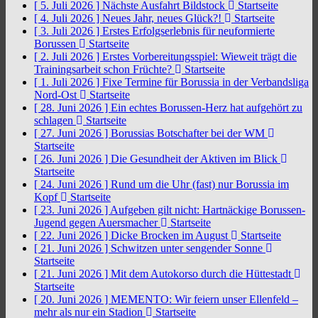
[ 5. Juli 2026 ]
Nächste Ausfahrt Bildstock
Startseite
[ 4. Juli 2026 ]
Neues Jahr, neues Glück?!
Startseite
[ 3. Juli 2026 ]
Erstes Erfolgserlebnis für neuformierte
Borussen
Startseite
[ 2. Juli 2026 ]
Erstes Vorbereitungsspiel: Wieweit trägt die
Trainingsarbeit schon Früchte?
Startseite
[ 1. Juli 2026 ]
Fixe Termine für Borussia in der Verbandsliga
Nord-Ost
Startseite
[ 28. Juni 2026 ]
Ein echtes Borussen-Herz hat aufgehört zu
schlagen
Startseite
[ 27. Juni 2026 ]
Borussias Botschafter bei der WM
Startseite
[ 26. Juni 2026 ]
Die Gesundheit der Aktiven im Blick
Startseite
[ 24. Juni 2026 ]
Rund um die Uhr (fast) nur Borussia im
Kopf
Startseite
[ 23. Juni 2026 ]
Aufgeben gilt nicht: Hartnäckige Borussen-
Jugend gegen Auersmacher
Startseite
[ 22. Juni 2026 ]
Dicke Brocken im August
Startseite
[ 21. Juni 2026 ]
Schwitzen unter sengender Sonne
Startseite
[ 21. Juni 2026 ]
Mit dem Autokorso durch die Hüttestadt
Startseite
[ 20. Juni 2026 ]
MEMENTO: Wir feiern unser Ellenfeld –
mehr als nur ein Stadion
Startseite