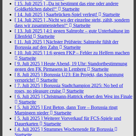
[ 15. Juli 2025 ]
„Da ist bestimmt das eine oder andere
Goldkehlchen dabei!“
Startseite
[ 14. Juli 2025 ]
Saarbrücken-Spiel verlegt!
Startseite
[ 14. Juli 2025 ]
„Nicht wo der einzelne steht, zählt, sondern
dass wir zusammenstehen!“
Startseite
[ 13. Juli 2025 ]
4:1 gegen Salmrohr – gute Unterhaltung im
Ellenfeld
Startseite
[ 11. Juli 2025 ]
Nächster Prüfstein: Salmrohr fühlt der
Borussia auf den Zahn
Startseite
[ 10. Juli 2025 ]
1:6 gegen FKP – Fehler zu Helfern machen
Startseite
[ 9. Juli 2025 ]
Heute Abend, 19 Uhr: Standortbestimmung
gegen den FK Pirmasens in Lemberg
Startseite
[ 8. Juli 2025 ]
Borussia U23: Ein Projekt, das Spannung
verspricht!
Startseite
[ 7. Juli 2025 ]
Borussia Stadtchampion 2025: No bed of
roses, no pleasure cruise
Startseite
[ 6. Juli 2025 ]
Christmann-Hattrick ebnet den Weg ins Finale
Startseite
[ 5. Juli 2025 ]
Erst Beton, dann Tore – Borussia ringt
Marpingen nieder
Startseite
[ 5. Juli 2025 ]
Weiterer Vorverkauf für FCS-Spiele und
Dauerkarten
Startseite
[ 4. Juli 2025 ]
Strammes Wochenende für Borussia
Startseite