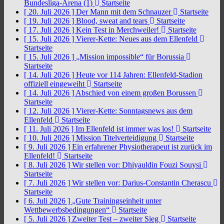
Bundesliga-Arena (1)
Startseite
[ 20. Juli 2026 ]
Der Mann mit dem Schnauzer
Startseite
[ 19. Juli 2026 ]
Blood, sweat and tears
Startseite
[ 17. Juli 2026 ]
Kein Test in Merchweiler!
Startseite
[ 15. Juli 2026 ]
Vierer-Kette: Neues aus dem Ellenfeld
Startseite
[ 15. Juli 2026 ]
„Mission impossible“ für Borussia
Startseite
[ 14. Juli 2026 ]
Heute vor 114 Jahren: Ellenfeld-Stadion
offiziell eingeweiht
Startseite
[ 14. Juli 2026 ]
Abschied von einem großen Borussen
Startseite
[ 12. Juli 2026 ]
Vierer-Kette: Sonntagsnews aus dem
Ellenfeld
Startseite
[ 11. Juli 2026 ]
Im Ellenfeld ist immer was los!
Startseite
[ 10. Juli 2026 ]
Mission Titelverteidigung
Startseite
[ 9. Juli 2026 ]
Ein erfahrener Physiotherapeut ist zurück im
Ellenfeld!
Startseite
[ 8. Juli 2026 ]
Wir stellen vor: Dhiyauldin Fouzi Souysi
Startseite
[ 7. Juli 2026 ]
Wir stellen vor: Darius-Constantin Cherascu
Startseite
[ 6. Juli 2026 ]
„Gute Trainingseinheit unter
Wettbewerbsbedingungen“
Startseite
[ 5. Juli 2026 ]
Zweiter Test – zweiter Sieg
Startseite