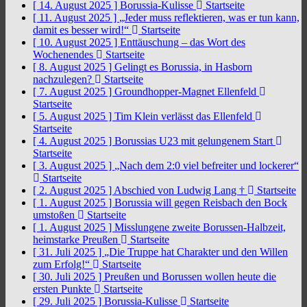
[ 14. August 2025 ]
Borussia-Kulisse
Startseite
[ 11. August 2025 ]
„Jeder muss reflektieren, was er tun kann,
damit es besser wird!“
Startseite
[ 10. August 2025 ]
Enttäuschung – das Wort des
Wochenendes
Startseite
[ 8. August 2025 ]
Gelingt es Borussia, in Hasborn
nachzulegen?
Startseite
[ 7. August 2025 ]
Groundhopper-Magnet Ellenfeld
Startseite
[ 5. August 2025 ]
Tim Klein verlässt das Ellenfeld
Startseite
[ 4. August 2025 ]
Borussias U23 mit gelungenem Start
Startseite
[ 3. August 2025 ]
„Nach dem 2:0 viel befreiter und lockerer“
Startseite
[ 2. August 2025 ]
Abschied von Ludwig Lang †
Startseite
[ 1. August 2025 ]
Borussia will gegen Reisbach den Bock
umstoßen
Startseite
[ 1. August 2025 ]
Misslungene zweite Borussen-Halbzeit,
heimstarke Preußen
Startseite
[ 31. Juli 2025 ]
„Die Truppe hat Charakter und den Willen
zum Erfolg!“
Startseite
[ 30. Juli 2025 ]
Preußen und Borussen wollen heute die
ersten Punkte
Startseite
[ 29. Juli 2025 ]
Borussia-Kulisse
Startseite