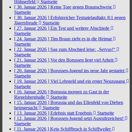
Hühnerfeld
Startseite
[ 30. Januar 2026 ]
Keine Tore gegen Braunschweig
Startseite
[ 30. Januar 2026 ]
Erfolgreicher Testspielauftakt: 8:1 gegen
Jägersfreude
Startseite
[ 27. Januar 2026 ]
Ein Test und weitere Abschiede
Startseite
[ 24. Januar 2026 ]
Tim Braun zieht es in die Heimat
Startseite
[ 22. Januar 2026 ]
Sag zum Abschied leise: „Servus!“
Startseite
[ 21. Januar 2026 ]
Vor den Borussen liegt viel Arbeit
Startseite
[ 20. Januar 2026 ]
Borussen-Jugend ins neue Jahr gestartet
Startseite
[ 19. Januar 2026 ]
Viel Lehrgeld und ein erster Neuzugang
Startseite
[ 16. Januar 2026 ]
Borussia morgen zu Gast in der
Riegelsberghalle
Startseite
[ 15. Januar 2026 ]
Borussia und das Ellenfeld von Dieben
heimgesucht
Startseite
[ 13. Januar 2026 ]
Erlebnis statt Ergebnis
Startseite
[ 12. Januar 2026 ]
Borussen-Jugend setzt Ausrufezeichen!
Startseite
[ 11. Januar 2026 ]
Kein Schiffbruch in Schiffweiler