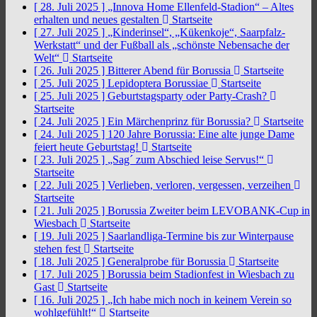
[ 28. Juli 2025 ]
„Innova Home Ellenfeld-Stadion“ – Altes
erhalten und neues gestalten
Startseite
[ 27. Juli 2025 ]
„Kinderinsel“, „Kükenkoje“, Saarpfalz-
Werkstatt“ und der Fußball als „schönste Nebensache der
Welt“
Startseite
[ 26. Juli 2025 ]
Bitterer Abend für Borussia
Startseite
[ 25. Juli 2025 ]
Lepidoptera Borussiae
Startseite
[ 25. Juli 2025 ]
Geburtstagsparty oder Party-Crash?
Startseite
[ 24. Juli 2025 ]
Ein Märchenprinz für Borussia?
Startseite
[ 24. Juli 2025 ]
120 Jahre Borussia: Eine alte junge Dame
feiert heute Geburtstag!
Startseite
[ 23. Juli 2025 ]
„Sag´ zum Abschied leise Servus!“
Startseite
[ 22. Juli 2025 ]
Verlieben, verloren, vergessen, verzeihen
Startseite
[ 21. Juli 2025 ]
Borussia Zweiter beim LEVOBANK-Cup in
Wiesbach
Startseite
[ 19. Juli 2025 ]
Saarlandliga-Termine bis zur Winterpause
stehen fest
Startseite
[ 18. Juli 2025 ]
Generalprobe für Borussia
Startseite
[ 17. Juli 2025 ]
Borussia beim Stadionfest in Wiesbach zu
Gast
Startseite
[ 16. Juli 2025 ]
„Ich habe mich noch in keinem Verein so
wohlgefühlt!“
Startseite