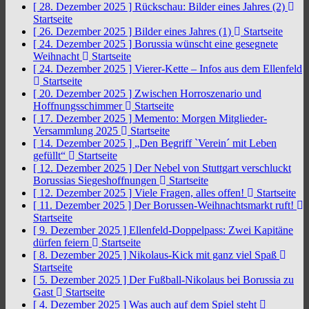
[ 28. Dezember 2025 ]
Rückschau: Bilder eines Jahres (2)
Startseite
[ 26. Dezember 2025 ]
Bilder eines Jahres (1)
Startseite
[ 24. Dezember 2025 ]
Borussia wünscht eine gesegnete
Weihnacht
Startseite
[ 24. Dezember 2025 ]
Vierer-Kette – Infos aus dem Ellenfeld
Startseite
[ 20. Dezember 2025 ]
Zwischen Horroszenario und
Hoffnungsschimmer
Startseite
[ 17. Dezember 2025 ]
Memento: Morgen Mitglieder-
Versammlung 2025
Startseite
[ 14. Dezember 2025 ]
„Den Begriff `Verein´ mit Leben
gefüllt“
Startseite
[ 12. Dezember 2025 ]
Der Nebel von Stuttgart verschluckt
Borussias Siegeshoffnungen
Startseite
[ 12. Dezember 2025 ]
Viele Fragen, alles offen!
Startseite
[ 11. Dezember 2025 ]
Der Borussen-Weihnachtsmarkt ruft!
Startseite
[ 9. Dezember 2025 ]
Ellenfeld-Doppelpass: Zwei Kapitäne
dürfen feiern
Startseite
[ 8. Dezember 2025 ]
Nikolaus-Kick mit ganz viel Spaß
Startseite
[ 5. Dezember 2025 ]
Der Fußball-Nikolaus bei Borussia zu
Gast
Startseite
[ 4. Dezember 2025 ]
Was auch auf dem Spiel steht