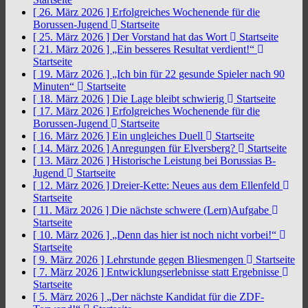
[ 26. März 2026 ]
Erfolgreiches Wochenende für die
Borussen-Jugend
Startseite
[ 25. März 2026 ]
Der Vorstand hat das Wort
Startseite
[ 21. März 2026 ]
„Ein besseres Resultat verdient!“
Startseite
[ 19. März 2026 ]
„Ich bin für 22 gesunde Spieler nach 90
Minuten“
Startseite
[ 18. März 2026 ]
Die Lage bleibt schwierig
Startseite
[ 17. März 2026 ]
Erfolgreiches Wochenende für die
Borussen-Jugend
Startseite
[ 16. März 2026 ]
Ein ungleiches Duell
Startseite
[ 14. März 2026 ]
Anregungen für Elversberg?
Startseite
[ 13. März 2026 ]
Historische Leistung bei Borussias B-
Jugend
Startseite
[ 12. März 2026 ]
Dreier-Kette: Neues aus dem Ellenfeld
Startseite
[ 11. März 2026 ]
Die nächste schwere (Lern)Aufgabe
Startseite
[ 10. März 2026 ]
„Denn das hier ist noch nicht vorbei!“
Startseite
[ 9. März 2026 ]
Lehrstunde gegen Bliesmengen
Startseite
[ 7. März 2026 ]
Entwicklungserlebnisse statt Ergebnisse
Startseite
[ 5. März 2026 ]
„Der nächste Kandidat für die ZDF-