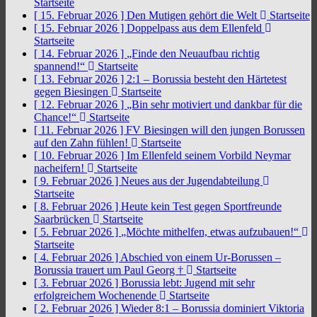
Startseite
[ 15. Februar 2026 ]
Den Mutigen gehört die Welt
Startseite
[ 15. Februar 2026 ]
Doppelpass aus dem Ellenfeld
Startseite
[ 14. Februar 2026 ]
„Finde den Neuaufbau richtig
spannend!“
Startseite
[ 13. Februar 2026 ]
2:1 – Borussia besteht den Härtetest
gegen Biesingen
Startseite
[ 12. Februar 2026 ]
„Bin sehr motiviert und dankbar für die
Chance!“
Startseite
[ 11. Februar 2026 ]
FV Biesingen will den jungen Borussen
auf den Zahn fühlen!
Startseite
[ 10. Februar 2026 ]
Im Ellenfeld seinem Vorbild Neymar
nacheifern!
Startseite
[ 9. Februar 2026 ]
Neues aus der Jugendabteilung
Startseite
[ 8. Februar 2026 ]
Heute kein Test gegen Sportfreunde
Saarbrücken
Startseite
[ 5. Februar 2026 ]
„Möchte mithelfen, etwas aufzubauen!“
Startseite
[ 4. Februar 2026 ]
Abschied von einem Ur-Borussen –
Borussia trauert um Paul Georg †
Startseite
[ 3. Februar 2026 ]
Borussia lebt: Jugend mit sehr
erfolgreichem Wochenende
Startseite
[ 2. Februar 2026 ]
Wieder 8:1 – Borussia dominiert Viktoria