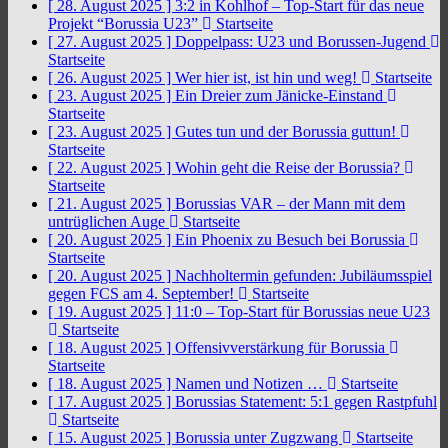
[ 28. August 2025 ]
3:2 in Kohlhof – Top-Start für das neue
Projekt “Borussia U23”
Startseite
[ 27. August 2025 ]
Doppelpass: U23 und Borussen-Jugend
Startseite
[ 26. August 2025 ]
Wer hier ist, ist hin und weg!
Startseite
[ 23. August 2025 ]
Ein Dreier zum Jänicke-Einstand
Startseite
[ 23. August 2025 ]
Gutes tun und der Borussia guttun!
Startseite
[ 22. August 2025 ]
Wohin geht die Reise der Borussia?
Startseite
[ 21. August 2025 ]
Borussias VAR – der Mann mit dem
untrüglichen Auge
Startseite
[ 20. August 2025 ]
Ein Phoenix zu Besuch bei Borussia
Startseite
[ 20. August 2025 ]
Nachholtermin gefunden: Jubiläumsspiel
gegen FCS am 4. September!
Startseite
[ 19. August 2025 ]
11:0 – Top-Start für Borussias neue U23
Startseite
[ 18. August 2025 ]
Offensivverstärkung für Borussia
Startseite
[ 18. August 2025 ]
Namen und Notizen …
Startseite
[ 17. August 2025 ]
Borussias Statement: 5:1 gegen Rastpfuhl
Startseite
[ 15. August 2025 ]
Borussia unter Zugzwang
Startseite