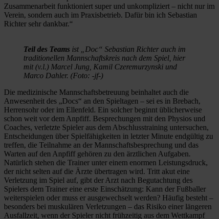
Zusammenarbeit funktioniert super und unkompliziert – nicht nur im
Verein, sondern auch im Praxisbetrieb. Dafür bin ich Sebastian
Richter sehr dankbar.“
Teil des Teams
ist „Doc“ Sebastian Richter auch im
traditionellen Mannschaftskreis nach dem Spiel, hier
mit (v.l.) Marcel Jung, Kamil Czeremurzynski und
Marco Dahler. (Foto: -jf-)
Die medizinische Mannschaftsbetreuung beinhaltet auch die
Anwesenheit des „Docs“ an den Spieltagen – sei es in Brebach,
Herrensohr oder im Ellenfeld. Ein solcher beginnt üblicherweise
schon weit vor dem Anpfiff. Besprechungen mit den Physios und
Coaches, verletzte Spieler aus dem Abschlusstraining untersuchen,
Entscheidungen über Spielfähigkeiten in letzter Minute endgültig zu
treffen, die Teilnahme an der Mannschaftsbesprechung und das
Warten auf den Anpfiff gehören zu den ärztlichen Aufgaben.
Natürlich stehen die Trainer unter einem enormen Leistungsdruck,
der nicht selten auf die Ärzte übertragen wird. Tritt akut eine
Verletzung im Spiel auf, gibt der Arzt nach Begutachtung des
Spielers dem Trainer eine erste Einschätzung: Kann der Fußballer
weiterspielen oder muss er ausgewechselt werden? Häufig besteht –
besonders bei muskulären Verletzungen – das Risiko einer längeren
Ausfallzeit, wenn der Spieler nicht frühzeitig aus dem Wettkampf