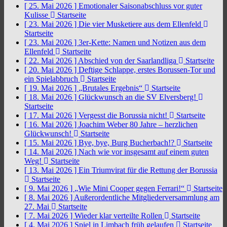
[ 25. Mai 2026 ]
Emotionaler Saisonabschluss vor guter
Kulisse
Startseite
[ 23. Mai 2026 ]
Die vier Musketiere aus dem Ellenfeld
Startseite
[ 23. Mai 2026 ]
3er-Kette: Namen und Notizen aus dem
Ellenfeld
Startseite
[ 22. Mai 2026 ]
Abschied von der Saarlandliga
Startseite
[ 20. Mai 2026 ]
Deftige Schlappe, erstes Borussen-Tor und
ein Spielabbruch
Startseite
[ 19. Mai 2026 ]
„Brutales Ergebnis“
Startseite
[ 18. Mai 2026 ]
Glückwunsch an die SV Elversberg!
Startseite
[ 17. Mai 2026 ]
Vergesst die Borussia nicht!
Startseite
[ 16. Mai 2026 ]
Joachim Weber 80 Jahre – herzlichen
Glückwunsch!
Startseite
[ 15. Mai 2026 ]
Bye, bye, Burg Bucherbach!?
Startseite
[ 14. Mai 2026 ]
Nach wie vor insgesamt auf einem guten
Weg!
Startseite
[ 13. Mai 2026 ]
Ein Triumvirat für die Rettung der Borussia
Startseite
[ 9. Mai 2026 ]
„Wie Mini Cooper gegen Ferrari!“
Startseite
[ 8. Mai 2026 ]
Außerordentliche Mitgliederversammlung am
27. Mai
Startseite
[ 7. Mai 2026 ]
Wieder klar verteilte Rollen
Startseite
[ 4. Mai 2026 ]
Spiel in Limbach früh gelaufen
Startseite