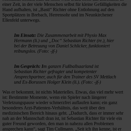
einer Zeit, in der viele Menschen selbst für kleine Gefälligkeiten die
Hand aufhalten, ist „Basti“ Richter ohne Entlohnung auf den
Sportplätzen in Brebach, Herrensohr und im Neunkirchener
Ellenfeld unterwegs.
Im Einsatz:
Die Zusammenarbeit mit Physio Max
Hermann (li.) und „Doc“ Sebastian Richter (re.), hier
bei der Betreuung von Daniel Schlicker, funktioniert
reibungslos. (Foto: -jf-)
Im Gespräch: I
m ganzen Fußballsaarland ist
Sebastian Richter gefragter und kompetenter
Ansprechpartner, auch für den Trainer des SV Mettlach
und Ex-Borussen Holger Klein (li.). (Foto: -jf-)
Was er bekommt, ist nichts Materielles. Etwas, das viel mehr wert
ist: Bestimmte Momente, wenn ein Spieler nach längerer
Verletzungspause wieder schmerzfrei auflaufen kann; ein ganz
besonderes Arzt-Patienten-Verhältnis, das weit über den
medizinischen Bereich hinaus geht. „Dadurch, dass er immer sehr
nah an der Mannschaft dran ist, ist Sebastian Richter für viele ein
guter Freund geworden, den man in nahezu allen Problemen
ansprechen kann“, sagt Tim Cullmann. „Seit ich ihn kenne, ist er