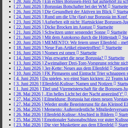
[ 28. Juni 2026 ]
Ein echtes Borussen-Herz hat aufgehört zu s
[ 27. Juni 2026 ]
Borussias Botschafter bei der WM
Startseite
[ 26. Juni 2026 ]
Die Gesundheit der Aktiven im Blick
Startse
[ 24. Juni 2026 ]
Rund um die Uhr (fast) nur Borussia im Kopf
[ 23. Juni 2026 ]
Aufgeben gilt nicht: Hartnäckige Borussen-
[ 22. Juni 2026 ]
Dicke Brocken im August
Startseite
[ 21. Juni 2026 ]
Schwitzen unter sengender Sonne
Startseite
[ 21. Juni 2026 ]
Mit dem Autokorso durch die Hüttestadt
Sta
[ 20. Juni 2026 ]
MEMENTO: Wir feiern unser Ellenfeld – mehr
[ 18. Juni 2026 ]
Neue Fan-Artikel eingetroffen!
Startseite
[ 16. Juni 2026 ]
Nomen est omen
Startseite
[ 14. Juni 2026 ]
Was erwartet die neue Borussia?
Startseite
[ 13. Juni 2026 ]
Zweimaliger Drei-Tore-Vorsprung reichte nic
[ 12. Juni 2026 ]
3er-Kette: Neues aus dem Ellenfeld
Startsei
[ 10. Juni 2026 ]
FK Pirmasens und Eintracht Trier schnappen
[ 4. Juni 2026 ]
Da spielen, wo einst Stars kickten: 22 Teams
[ 3. Juni 2026 ]
Ellenfeld-Kulisse: Namen und Notizen
Starts
[ 1. Juni 2026 ]
Titel und Vizemeisterschaft für die Borussen-J
[ 28. Mai 2026 ]
„Ein helles Licht bei der Nacht angezünd´t“
[ 27. Mai 2026 ]
Eilmeldung: Borussia hat einen neuen Vorsta
[ 27. Mai 2026 ]
Wieder große Begeisterung für das Kleinod El
[ 26. Mai 2026 ]
Memento: Außerordentliche Mitgliederversa
[ 26. Mai 2026 ]
Ellenfeld-Kulisse: Abschied in Bildern
Start
[ 25. Mai 2026 ]
Emotionaler Saisonabschluss vor guter Kuliss
[ 23. Mai 2026 ]
Die vier Musketiere aus dem Ellenfeld
Starts