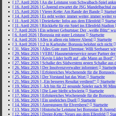
[ 17. April 2026 ]
An die Leistung vom Schwalbach-Spiel an
[ 16. April 2026 ]
C-Jugend erwartet die JSG Mandelbachtal z
[ 15. April 2026 ]
Vierer-Kette: Am Rande der Bande
Startsei
[ 14. April 2026 ]
Es geht weiter, immer weiter, immer weiter 
[ 11. April 2026 ]
Dreierkette: Infos aus dem Ellenfeld
Startse
[ 11. April 2026 ]
Rückkehr für ein Spiel ins Ellenfeld-Stadion
[ 7. April 2026 ]
Ein seltener Geburtstag: Der „weiße Blitz“ w
[ 6. April 2026 ]
Borussia mit guter Leistung
Startseite
[ 4. April 2026 ]
Alles in allem ein bitterer Abend
Startseite
[ 3. April 2026 ]
1:2 in Karlsruhe: Borussia belohnt sich nicht
[ 31. März 2026 ]
Alles Gute zum Ehrentag: Willi Seebauer wi
[ 29. März 2026 ]
VEBU Hausmeisterservice neuer Partner der
[ 28. März 2026 ]
Kevin Lüder hofft auf „alle Mann an Bord“
[ 27. März 2026 ]
Schalke des Südwestens gegen Schalke aus 
[ 26. März 2026 ]
Der Insolvenzverwalter informiert
Startseit
[ 26. März 2026 ]
Erfolgreiches Wochenende für die Borussen
[ 25. März 2026 ]
Der Vorstand hat das Wort
Startseite
[ 21. März 2026 ]
„Ein besseres Resultat verdient!“
Startseite
[ 19. März 2026 ]
„Ich bin für 22 gesunde Spieler nach 90 Mi
[ 18. März 2026 ]
Die Lage bleibt schwierig
Startseite
[ 17. März 2026 ]
Erfolgreiches Wochenende für die Borussen
[ 16. März 2026 ]
Ein ungleiches Duell
Startseite
[ 14. März 2026 ]
Anregungen für Elversberg?
Startseite
[ 13. März 2026 ]
Historische Leistung bei Borussias B-Jugen
[ 12. März 2026 ]
Dreier-Kette: Neues aus dem Ellenfeld
Star