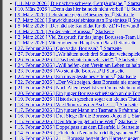
[ 11. März 2026 ]
Die nächste schwere (Lern)Aufgabe
Startse
[ 10. März 2026 ]
„Denn das hier ist noch nicht vorbei!“
Start
[ 9. März 2026 ]
Lehrstunde gegen Bliesmengen
Startseite
[ 7. März 2026 ]
Entwicklungserlebnisse statt Ergebnisse
Star
[ 5. März 2026 ]
„Der nächste Kandidat für die ZDF-Torwand
[ 3. März 2026 ]
Außenseiter Borussia
Startseite
[ 2. März 2026 ]
Viel Zuspruch für das junge Borussen-Team
[ 1. März 2026 ]
Mit erhobenem Haupt vom Platz
Startseite
[ 27. Februar 2026 ]
Quo vadis, Borussia?
Startseite
[ 27. Februar 2026 ]
„Wir hätten noch drei Stunden weiterspi
[ 26. Februar 2026 ]
„Das bedeutet mir sehr viel!“
Startseite
[ 24. Februar 2026 ]
„Will helfen, den Verein am Leben zu hal
[ 23. Februar 2026 ]
Wo steht die Borussia?
Startseite
[ 22. Februar 2026 ]
Ein unvergessliches Erlebnis
Startseite
[ 22. Februar 2026 ]
„Der Welt zeigen, dass Borussia nie unter
[ 21. Februar 2026 ]
Nach Altenkessel ist vor Ommersheim und
[ 20. Februar 2026 ]
Ein junger Borusse schießt sich an die 
[ 19. Februar 2026 ]
Historisch gesehen sogar ein kleines Tradi
[ 18. Februar 2026 ]
Wie Phönix aus der Asche …
Startseite
[ 17. Februar 2026 ]
Ein junger Mann mit Tasmania-Erfahrung
[ 16. Februar 2026 ]
Drei Siege für die Borussen-Jugend
Star
[ 15. Februar 2026 ]
Den Mutigen gehört die Welt
Startseite
[ 15. Februar 2026 ]
Doppelpass aus dem Ellenfeld
Startseite
[ 14. Februar 2026 ]
„Finde den Neuaufbau richtig spannend!“
[ 13. Februar 2026 ]
2:1 – Borussia besteht den Härtetest gege