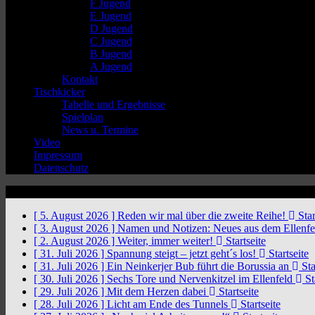
F Jugend
E Jugend
D Jugend
C Jugend
B Jugend
A Jugend
Kontakt
Tischkicker
Tabelle und Ergebnisse
Spielplan
News u. Termine
Video
Impressum
Datenschutz
News Ticker
[ 5. August 2026 ]
Reden wir mal über die zweite Reihe!
Star
[ 3. August 2026 ]
Namen und Notizen: Neues aus dem Ellenf
[ 2. August 2026 ]
Weiter, immer weiter!
Startseite
[ 31. Juli 2026 ]
Spannung steigt – jetzt geht´s los!
Startseite
[ 31. Juli 2026 ]
Ein Neinkerjer Bub führt die Borussia an
Sta
[ 30. Juli 2026 ]
Sechs Tore und Nervenkitzel im Ellenfeld
St
[ 29. Juli 2026 ]
Mit dem Herzen dabei
Startseite
[ 28. Juli 2026 ]
Licht am Ende des Tunnels
Startseite