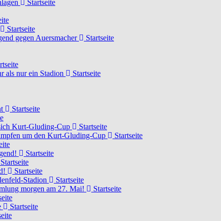
chlagen
Startseite
ite
Startseite
Jugend gegen Auersmacher
Startseite
rtseite
 als nur ein Stadion
Startseite
ht
Startseite
te
 sich Kurt-Gluding-Cup
Startseite
 kämpfen um den Kurt-Gluding-Cup
Startseite
eite
ugend!
Startseite
Startseite
nd!
Startseite
lenfeld-Stadion
Startseite
mmlung morgen am 27. Mai!
Startseite
seite
e
Startseite
eite