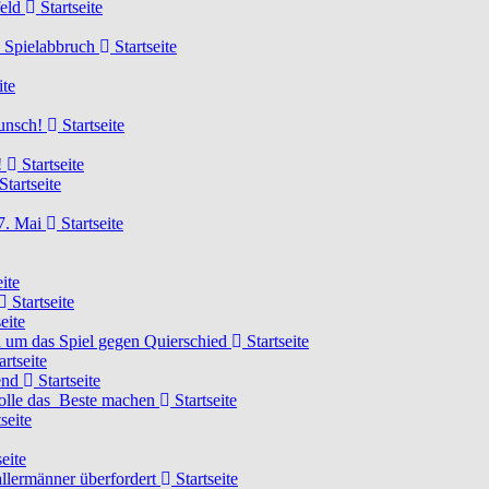
feld
Startseite
n Spielabbruch
Startseite
ite
wunsch!
Startseite
!
Startseite
Startseite
7. Mai
Startseite
ite
Startseite
eite
 um das Spiel gegen Quierschied
Startseite
artseite
gend
Startseite
olle das Beste machen
Startseite
seite
eite
llermänner überfordert
Startseite