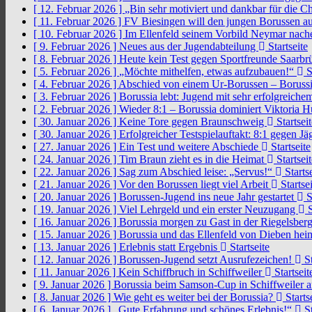
[ 12. Februar 2026 ]
„Bin sehr motiviert und dankbar für die 
[ 11. Februar 2026 ]
FV Biesingen will den jungen Borussen a
[ 10. Februar 2026 ]
Im Ellenfeld seinem Vorbild Neymar nach
[ 9. Februar 2026 ]
Neues aus der Jugendabteilung
Startseite
[ 8. Februar 2026 ]
Heute kein Test gegen Sportfreunde Saarb
[ 5. Februar 2026 ]
„Möchte mithelfen, etwas aufzubauen!“
S
[ 4. Februar 2026 ]
Abschied von einem Ur-Borussen – Borussi
[ 3. Februar 2026 ]
Borussia lebt: Jugend mit sehr erfolgreic
[ 2. Februar 2026 ]
Wieder 8:1 – Borussia dominiert Viktoria 
[ 30. Januar 2026 ]
Keine Tore gegen Braunschweig
Startseit
[ 30. Januar 2026 ]
Erfolgreicher Testspielauftakt: 8:1 gegen J
[ 27. Januar 2026 ]
Ein Test und weitere Abschiede
Startseite
[ 24. Januar 2026 ]
Tim Braun zieht es in die Heimat
Startseit
[ 22. Januar 2026 ]
Sag zum Abschied leise: „Servus!“
Startse
[ 21. Januar 2026 ]
Vor den Borussen liegt viel Arbeit
Startsei
[ 20. Januar 2026 ]
Borussen-Jugend ins neue Jahr gestartet
S
[ 19. Januar 2026 ]
Viel Lehrgeld und ein erster Neuzugang
S
[ 16. Januar 2026 ]
Borussia morgen zu Gast in der Riegelsber
[ 15. Januar 2026 ]
Borussia und das Ellenfeld von Dieben he
[ 13. Januar 2026 ]
Erlebnis statt Ergebnis
Startseite
[ 12. Januar 2026 ]
Borussen-Jugend setzt Ausrufezeichen!
St
[ 11. Januar 2026 ]
Kein Schiffbruch in Schiffweiler
Startseit
[ 9. Januar 2026 ]
Borussia beim Samson-Cup in Schiffweiler 
[ 8. Januar 2026 ]
Wie geht es weiter bei der Borussia?
Starts
[ 6. Januar 2026 ]
„Gute Erfahrung und schönes Erlebnis!“
St