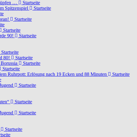
knüpfen …
Startseite
um Spitzenspiel
Startseite
te
voran!
Startseite
ite
Startseite
urde 90!
Startseite
Startseite
rd 80!
Startseite
 Borussia
Startseite
Startseite
dem Ruhrpott: Erlösung nach 19 Ecken und 88 Minuten
Startseite
e
-Jugend
Startseite
nuten“
Startseite
-Jugend
Startseite
d
Startseite
tseite