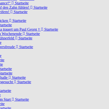
Chance!“
Startseite
uf den Zahn fühlen!
Startseite
eifern!
Startseite
rücken
Startseite
tartseite
a trauert um Paul Georg †
Startseite
hem Wochenende
Startseite
Hühnerfeld
Startseite
e
ägersfreude
Startseite
e
ite
te
tartseite
tartseite
ghalle
Startseite
imgesucht
Startseite
artseite
e
am Start
Startseite
eite
artseite