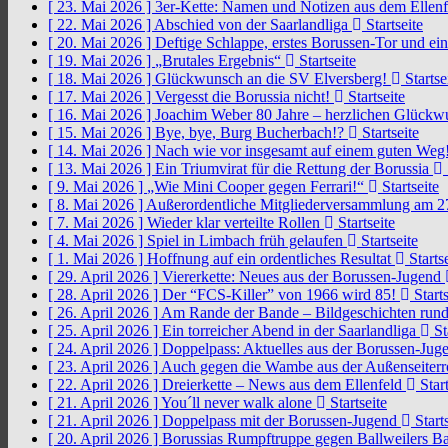
[ 23. Mai 2026 ]
3er-Kette: Namen und Notizen aus dem Ellen
[ 22. Mai 2026 ]
Abschied von der Saarlandliga
Startseite
[ 20. Mai 2026 ]
Deftige Schlappe, erstes Borussen-Tor und ei
[ 19. Mai 2026 ]
„Brutales Ergebnis“
Startseite
[ 18. Mai 2026 ]
Glückwunsch an die SV Elversberg!
Startse
[ 17. Mai 2026 ]
Vergesst die Borussia nicht!
Startseite
[ 16. Mai 2026 ]
Joachim Weber 80 Jahre – herzlichen Glück
[ 15. Mai 2026 ]
Bye, bye, Burg Bucherbach!?
Startseite
[ 14. Mai 2026 ]
Nach wie vor insgesamt auf einem guten Weg
[ 13. Mai 2026 ]
Ein Triumvirat für die Rettung der Borussia
[ 9. Mai 2026 ]
„Wie Mini Cooper gegen Ferrari!“
Startseite
[ 8. Mai 2026 ]
Außerordentliche Mitgliederversammlung am 2
[ 7. Mai 2026 ]
Wieder klar verteilte Rollen
Startseite
[ 4. Mai 2026 ]
Spiel in Limbach früh gelaufen
Startseite
[ 1. Mai 2026 ]
Hoffnung auf ein ordentliches Resultat
Startse
[ 29. April 2026 ]
Viererkette: Neues aus der Borussen-Jugend
[ 28. April 2026 ]
Der “FCS-Killer” von 1966 wird 85!
Starts
[ 26. April 2026 ]
Am Rande der Bande – Bildgeschichten rund
[ 25. April 2026 ]
Ein torreicher Abend in der Saarlandliga
St
[ 24. April 2026 ]
Doppelpass: Aktuelles aus der Borussen-Ju
[ 23. April 2026 ]
Auch gegen die Wambe aus der Außenseiterr
[ 22. April 2026 ]
Dreierkette – News aus dem Ellenfeld
Start
[ 21. April 2026 ]
You´ll never walk alone
Startseite
[ 21. April 2026 ]
Doppelpass mit der Borussen-Jugend
Starts
[ 20. April 2026 ]
Borussias Rumpftruppe gegen Ballweilers Ba