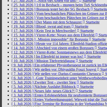
[ 27. Juli 2026 ]
„Noch viel Arbeit vor uns!“
Startseite
[ 25. Juli 2026 ]
1:0 in Bexbach – morgen beim TuS Schönenb
[ 23. Juli 2026 ]
Borussia testet bei der SG Bexbach
Startseit
[ 22. Juli 2026 ]
Vom beschaulichen Plätzchen im Grünen zur 
[ 21. Juli 2026 ]
Vom beschaulichen Plätzchen im Grünen zur 
[ 20. Juli 2026 ]
Der Mann mit dem Schnauzer
Startseite
[ 19. Juli 2026 ]
Blood, sweat and tears
Startseite
[ 17. Juli 2026 ]
Kein Test in Merchweiler!
Startseite
[ 15. Juli 2026 ]
Vierer-Kette: Neues aus dem Ellenfeld
Starts
[ 15. Juli 2026 ]
„Mission impossible“ für Borussia
Startseite
[ 14. Juli 2026 ]
Heute vor 114 Jahren: Ellenfeld-Stadion offizi
[ 14. Juli 2026 ]
Abschied von einem großen Borussen
Starts
[ 12. Juli 2026 ]
Vierer-Kette: Sonntagsnews aus dem Ellenfel
[ 11. Juli 2026 ]
Im Ellenfeld ist immer was los!
Startseite
[ 10. Juli 2026 ]
Mission Titelverteidigung
Startseite
[ 9. Juli 2026 ]
Ein erfahrener Physiotherapeut ist zurück im El
[ 8. Juli 2026 ]
Wir stellen vor: Dhiyauldin Fouzi Souysi
Start
[ 7. Juli 2026 ]
Wir stellen vor: Darius-Constantin Cherascu
S
[ 6. Juli 2026 ]
„Gute Trainingseinheit unter Wettbewerbsbedi
[ 5. Juli 2026 ]
Zweiter Test – zweiter Sieg
Startseite
[ 5. Juli 2026 ]
Nächste Ausfahrt Bildstock
Startseite
[ 4. Juli 2026 ]
Neues Jahr, neues Glück?!
Startseite
[ 3. Juli 2026 ]
Erstes Erfolgserlebnis für neuformierte Borusse
[ 2. Juli 2026 ]
Erstes Vorbereitungsspiel: Wieweit trägt die Tr
[ 1. Juli 2026 ]
Fixe Termine für Borussia in der Verbandsliga