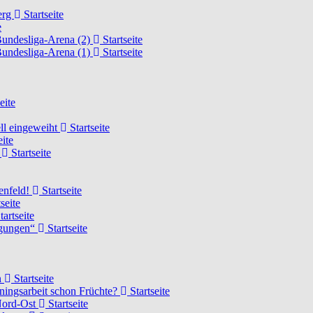
erg
Startseite
e
Bundesliga-Arena (2)
Startseite
Bundesliga-Arena (1)
Startseite
eite
ell eingeweiht
Startseite
eite
d
Startseite
lenfeld!
Startseite
seite
tartseite
ngungen“
Startseite
n
Startseite
ainingsarbeit schon Früchte?
Startseite
 Nord-Ost
Startseite