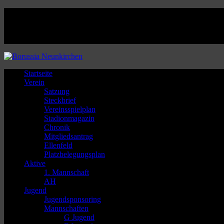
Facebook
Twitter
Instagram
Youtube
Startseite
Verein
Satzung
Steckbrief
Vereinsspielplan
Stadionmagazin
Chronik
Mitgliedsantrag
Ellenfeld
Platzbelegungsplan
Aktive
1. Mannschaft
AH
Jugend
Jugendsponsoring
Mannschaften
G Jugend