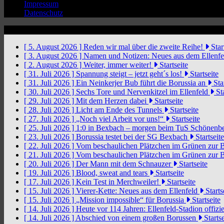
Impressum
Datenschutz
News Ticker
[ 5. August 2026 ]
Reden wir mal über die zweite Reihe!
Star
[ 3. August 2026 ]
Namen und Notizen: Neues aus dem Ellenf
[ 2. August 2026 ]
Weiter, immer weiter!
Startseite
[ 31. Juli 2026 ]
Spannung steigt – jetzt geht´s los!
Startseite
[ 31. Juli 2026 ]
Ein Neinkerjer Bub führt die Borussia an
Star
[ 30. Juli 2026 ]
Sechs Tore und Nervenkitzel im Ellenfeld
Sta
[ 29. Juli 2026 ]
Mit dem Herzen dabei
Startseite
[ 28. Juli 2026 ]
Licht am Ende des Tunnels
Startseite
[ 27. Juli 2026 ]
„Noch viel Arbeit vor uns!“
Startseite
[ 25. Juli 2026 ]
1:0 in Bexbach – morgen beim TuS Schönenb
[ 23. Juli 2026 ]
Borussia testet bei der SG Bexbach
Startseite
[ 22. Juli 2026 ]
Vom beschaulichen Plätzchen im Grünen zur 
[ 21. Juli 2026 ]
Vom beschaulichen Plätzchen im Grünen zur 
[ 20. Juli 2026 ]
Der Mann mit dem Schnauzer
Startseite
[ 19. Juli 2026 ]
Blood, sweat and tears
Startseite
[ 17. Juli 2026 ]
Kein Test in Merchweiler!
Startseite
[ 15. Juli 2026 ]
Vierer-Kette: Neues aus dem Ellenfeld
Starts
[ 15. Juli 2026 ]
„Mission impossible“ für Borussia
Startseite
[ 14. Juli 2026 ]
Heute vor 114 Jahren: Ellenfeld-Stadion offizi
[ 14. Juli 2026 ]
Abschied von einem großen Borussen
Startse