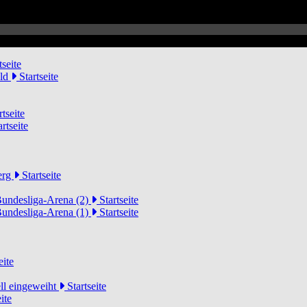
tseite
eld
Startseite
tseite
rtseite
erg
Startseite
Bundesliga-Arena (2)
Startseite
Bundesliga-Arena (1)
Startseite
eite
ell eingeweiht
Startseite
ite