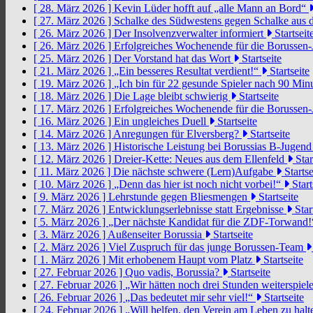
[ 28. März 2026 ]
Kevin Lüder hofft auf „alle Mann an Bord“
[ 27. März 2026 ]
Schalke des Südwestens gegen Schalke aus 
[ 26. März 2026 ]
Der Insolvenzverwalter informiert
Startseit
[ 26. März 2026 ]
Erfolgreiches Wochenende für die Borussen
[ 25. März 2026 ]
Der Vorstand hat das Wort
Startseite
[ 21. März 2026 ]
„Ein besseres Resultat verdient!“
Startseite
[ 19. März 2026 ]
„Ich bin für 22 gesunde Spieler nach 90 Mi
[ 18. März 2026 ]
Die Lage bleibt schwierig
Startseite
[ 17. März 2026 ]
Erfolgreiches Wochenende für die Borussen
[ 16. März 2026 ]
Ein ungleiches Duell
Startseite
[ 14. März 2026 ]
Anregungen für Elversberg?
Startseite
[ 13. März 2026 ]
Historische Leistung bei Borussias B-Jugen
[ 12. März 2026 ]
Dreier-Kette: Neues aus dem Ellenfeld
Star
[ 11. März 2026 ]
Die nächste schwere (Lern)Aufgabe
Startse
[ 10. März 2026 ]
„Denn das hier ist noch nicht vorbei!“
Start
[ 9. März 2026 ]
Lehrstunde gegen Bliesmengen
Startseite
[ 7. März 2026 ]
Entwicklungserlebnisse statt Ergebnisse
Star
[ 5. März 2026 ]
„Der nächste Kandidat für die ZDF-Torwand
[ 3. März 2026 ]
Außenseiter Borussia
Startseite
[ 2. März 2026 ]
Viel Zuspruch für das junge Borussen-Team
[ 1. März 2026 ]
Mit erhobenem Haupt vom Platz
Startseite
[ 27. Februar 2026 ]
Quo vadis, Borussia?
Startseite
[ 27. Februar 2026 ]
„Wir hätten noch drei Stunden weiterspi
[ 26. Februar 2026 ]
„Das bedeutet mir sehr viel!“
Startseite
[ 24. Februar 2026 ]
„Will helfen, den Verein am Leben zu hal