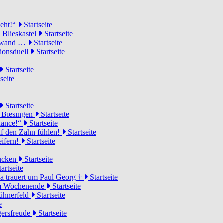
geht!“
Startseite
 Blieskastel
Startseite
Torwand …
Startseite
tionsduell
Startseite
Startseite
seite
Startseite
n Biesingen
Startseite
Chance!“
Startseite
uf den Zahn fühlen!
Startseite
eifern!
Startseite
rücken
Startseite
artseite
a trauert um Paul Georg †
Startseite
hem Wochenende
Startseite
Hühnerfeld
Startseite
e
ägersfreude
Startseite