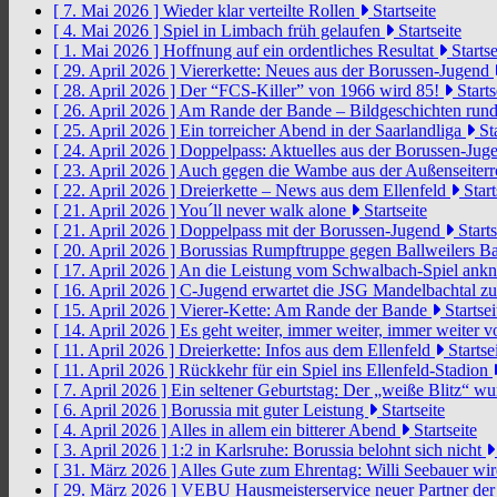
[ 7. Mai 2026 ]
Wieder klar verteilte Rollen
Startseite
[ 4. Mai 2026 ]
Spiel in Limbach früh gelaufen
Startseite
[ 1. Mai 2026 ]
Hoffnung auf ein ordentliches Resultat
Startse
[ 29. April 2026 ]
Viererkette: Neues aus der Borussen-Jugend
[ 28. April 2026 ]
Der “FCS-Killer” von 1966 wird 85!
Starts
[ 26. April 2026 ]
Am Rande der Bande – Bildgeschichten rund
[ 25. April 2026 ]
Ein torreicher Abend in der Saarlandliga
Sta
[ 24. April 2026 ]
Doppelpass: Aktuelles aus der Borussen-Ju
[ 23. April 2026 ]
Auch gegen die Wambe aus der Außenseiterr
[ 22. April 2026 ]
Dreierkette – News aus dem Ellenfeld
Start
[ 21. April 2026 ]
You´ll never walk alone
Startseite
[ 21. April 2026 ]
Doppelpass mit der Borussen-Jugend
Starts
[ 20. April 2026 ]
Borussias Rumpftruppe gegen Ballweilers Ba
[ 17. April 2026 ]
An die Leistung vom Schwalbach-Spiel an
[ 16. April 2026 ]
C-Jugend erwartet die JSG Mandelbachtal z
[ 15. April 2026 ]
Vierer-Kette: Am Rande der Bande
Startsei
[ 14. April 2026 ]
Es geht weiter, immer weiter, immer weiter 
[ 11. April 2026 ]
Dreierkette: Infos aus dem Ellenfeld
Startse
[ 11. April 2026 ]
Rückkehr für ein Spiel ins Ellenfeld-Stadion
[ 7. April 2026 ]
Ein seltener Geburtstag: Der „weiße Blitz“ w
[ 6. April 2026 ]
Borussia mit guter Leistung
Startseite
[ 4. April 2026 ]
Alles in allem ein bitterer Abend
Startseite
[ 3. April 2026 ]
1:2 in Karlsruhe: Borussia belohnt sich nicht
[ 31. März 2026 ]
Alles Gute zum Ehrentag: Willi Seebauer wi
[ 29. März 2026 ]
VEBU Hausmeisterservice neuer Partner der