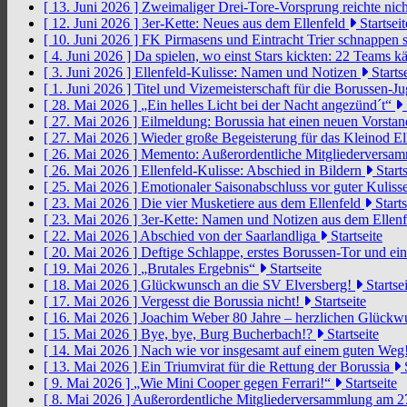
[ 13. Juni 2026 ]
Zweimaliger Drei-Tore-Vorsprung reichte nic
[ 12. Juni 2026 ]
3er-Kette: Neues aus dem Ellenfeld
Startseit
[ 10. Juni 2026 ]
FK Pirmasens und Eintracht Trier schnappen
[ 4. Juni 2026 ]
Da spielen, wo einst Stars kickten: 22 Teams
[ 3. Juni 2026 ]
Ellenfeld-Kulisse: Namen und Notizen
Startse
[ 1. Juni 2026 ]
Titel und Vizemeisterschaft für die Borussen-J
[ 28. Mai 2026 ]
„Ein helles Licht bei der Nacht angezünd´t“
[ 27. Mai 2026 ]
Eilmeldung: Borussia hat einen neuen Vorsta
[ 27. Mai 2026 ]
Wieder große Begeisterung für das Kleinod El
[ 26. Mai 2026 ]
Memento: Außerordentliche Mitgliederversa
[ 26. Mai 2026 ]
Ellenfeld-Kulisse: Abschied in Bildern
Starts
[ 25. Mai 2026 ]
Emotionaler Saisonabschluss vor guter Kuliss
[ 23. Mai 2026 ]
Die vier Musketiere aus dem Ellenfeld
Starts
[ 23. Mai 2026 ]
3er-Kette: Namen und Notizen aus dem Ellen
[ 22. Mai 2026 ]
Abschied von der Saarlandliga
Startseite
[ 20. Mai 2026 ]
Deftige Schlappe, erstes Borussen-Tor und ei
[ 19. Mai 2026 ]
„Brutales Ergebnis“
Startseite
[ 18. Mai 2026 ]
Glückwunsch an die SV Elversberg!
Startsei
[ 17. Mai 2026 ]
Vergesst die Borussia nicht!
Startseite
[ 16. Mai 2026 ]
Joachim Weber 80 Jahre – herzlichen Glück
[ 15. Mai 2026 ]
Bye, bye, Burg Bucherbach!?
Startseite
[ 14. Mai 2026 ]
Nach wie vor insgesamt auf einem guten Weg
[ 13. Mai 2026 ]
Ein Triumvirat für die Rettung der Borussia
S
[ 9. Mai 2026 ]
„Wie Mini Cooper gegen Ferrari!“
Startseite
[ 8. Mai 2026 ]
Außerordentliche Mitgliederversammlung am 2