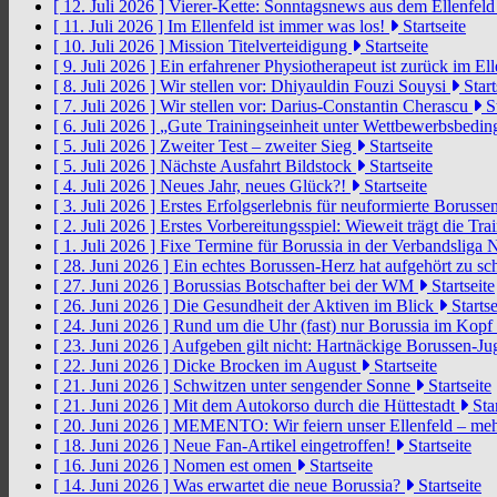
[ 12. Juli 2026 ]
Vierer-Kette: Sonntagsnews aus dem Ellenfel
[ 11. Juli 2026 ]
Im Ellenfeld ist immer was los!
Startseite
[ 10. Juli 2026 ]
Mission Titelverteidigung
Startseite
[ 9. Juli 2026 ]
Ein erfahrener Physiotherapeut ist zurück im El
[ 8. Juli 2026 ]
Wir stellen vor: Dhiyauldin Fouzi Souysi
Start
[ 7. Juli 2026 ]
Wir stellen vor: Darius-Constantin Cherascu
St
[ 6. Juli 2026 ]
„Gute Trainingseinheit unter Wettbewerbsbedi
[ 5. Juli 2026 ]
Zweiter Test – zweiter Sieg
Startseite
[ 5. Juli 2026 ]
Nächste Ausfahrt Bildstock
Startseite
[ 4. Juli 2026 ]
Neues Jahr, neues Glück?!
Startseite
[ 3. Juli 2026 ]
Erstes Erfolgserlebnis für neuformierte Borusse
[ 2. Juli 2026 ]
Erstes Vorbereitungsspiel: Wieweit trägt die Tr
[ 1. Juli 2026 ]
Fixe Termine für Borussia in der Verbandsliga
[ 28. Juni 2026 ]
Ein echtes Borussen-Herz hat aufgehört zu s
[ 27. Juni 2026 ]
Borussias Botschafter bei der WM
Startseite
[ 26. Juni 2026 ]
Die Gesundheit der Aktiven im Blick
Startse
[ 24. Juni 2026 ]
Rund um die Uhr (fast) nur Borussia im Kopf
[ 23. Juni 2026 ]
Aufgeben gilt nicht: Hartnäckige Borussen-
[ 22. Juni 2026 ]
Dicke Brocken im August
Startseite
[ 21. Juni 2026 ]
Schwitzen unter sengender Sonne
Startseite
[ 21. Juni 2026 ]
Mit dem Autokorso durch die Hüttestadt
Star
[ 20. Juni 2026 ]
MEMENTO: Wir feiern unser Ellenfeld – mehr
[ 18. Juni 2026 ]
Neue Fan-Artikel eingetroffen!
Startseite
[ 16. Juni 2026 ]
Nomen est omen
Startseite
[ 14. Juni 2026 ]
Was erwartet die neue Borussia?
Startseite