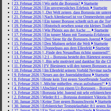
[ 23. Februar 2026 ]
Wo steht die Borussia?
Startseite
[ 22. Februar 2026 ]
Ein unvergessliches Erlebnis
Startseite
[ 22. Februar 2026 ]
„Der Welt zeigen, dass Borussia nie unter
[ 21. Februar 2026 ]
Nach Altenkessel ist vor Ommersheim und
[ 20. Februar 2026 ]
Ein junger Borusse schießt sich an die 
[ 19. Februar 2026 ]
Historisch gesehen sogar ein kleines Tradi
[ 18. Februar 2026 ]
Wie Phönix aus der Asche …
Startseite
[ 17. Februar 2026 ]
Ein junger Mann mit Tasmania-Erfahrung
[ 16. Februar 2026 ]
Drei Siege für die Borussen-Jugend
Start
[ 15. Februar 2026 ]
Den Mutigen gehört die Welt
Startseite
[ 15. Februar 2026 ]
Doppelpass aus dem Ellenfeld
Startseite
[ 14. Februar 2026 ]
„Finde den Neuaufbau richtig spannend!“
[ 13. Februar 2026 ]
2:1 – Borussia besteht den Härtetest gege
[ 12. Februar 2026 ]
„Bin sehr motiviert und dankbar für die 
[ 11. Februar 2026 ]
FV Biesingen will den jungen Borussen a
[ 10. Februar 2026 ]
Im Ellenfeld seinem Vorbild Neymar nach
[ 9. Februar 2026 ]
Neues aus der Jugendabteilung
Startseite
[ 8. Februar 2026 ]
Heute kein Test gegen Sportfreunde Saarb
[ 5. Februar 2026 ]
„Möchte mithelfen, etwas aufzubauen!“
St
[ 4. Februar 2026 ]
Abschied von einem Ur-Borussen – Borussi
[ 3. Februar 2026 ]
Borussia lebt: Jugend mit sehr erfolgreic
[ 2. Februar 2026 ]
Wieder 8:1 – Borussia dominiert Viktoria 
[ 30. Januar 2026 ]
Keine Tore gegen Braunschweig
Startseit
[ 30. Januar 2026 ]
Erfolgreicher Testspielauftakt: 8:1 gegen J
[ 27. Januar 2026 ]
Ein Test und weitere Abschiede
Startseite