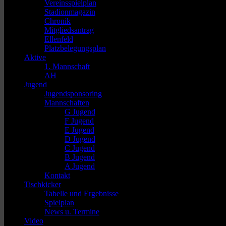
Vereinsspielplan
Stadionmagazin
Chronik
Mitgliedsantrag
Ellenfeld
Platzbelegungsplan
Aktive
1. Mannschaft
AH
Jugend
Jugendsponsoring
Mannschaften
G Jugend
F Jugend
E Jugend
D Jugend
C Jugend
B Jugend
A Jugend
Kontakt
Tischkicker
Tabelle und Ergebnisse
Spielplan
News u. Termine
Video