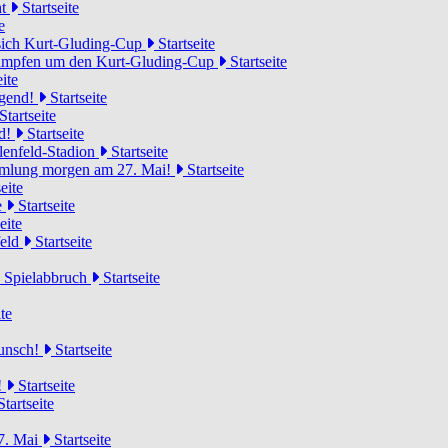
ht
Startseite
e
 sich Kurt-Gluding-Cup
Startseite
 kämpfen um den Kurt-Gluding-Cup
Startseite
ite
ugend!
Startseite
Startseite
nd!
Startseite
lenfeld-Stadion
Startseite
mmlung morgen am 27. Mai!
Startseite
eite
e
Startseite
eite
feld
Startseite
n Spielabbruch
Startseite
te
wunsch!
Startseite
!
Startseite
tartseite
7. Mai
Startseite