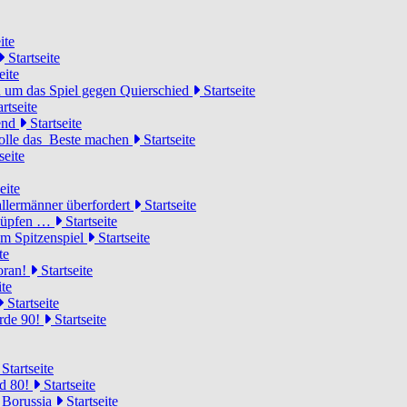
ite
Startseite
eite
 um das Spiel gegen Quierschied
Startseite
rtseite
gend
Startseite
olle das Beste machen
Startseite
seite
eite
llermänner überfordert
Startseite
knüpfen …
Startseite
um Spitzenspiel
Startseite
te
voran!
Startseite
ite
Startseite
urde 90!
Startseite
Startseite
rd 80!
Startseite
 Borussia
Startseite