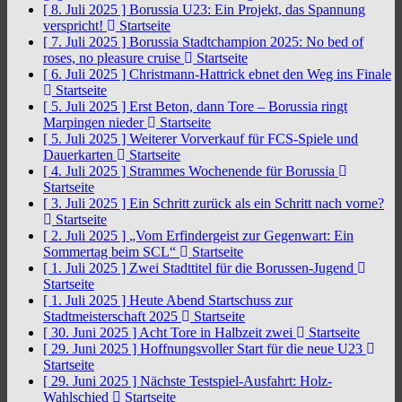
[ 8. Juli 2025 ]
Borussia U23: Ein Projekt, das Spannung
verspricht!
Startseite
[ 7. Juli 2025 ]
Borussia Stadtchampion 2025: No bed of
roses, no pleasure cruise
Startseite
[ 6. Juli 2025 ]
Christmann-Hattrick ebnet den Weg ins Finale
Startseite
[ 5. Juli 2025 ]
Erst Beton, dann Tore – Borussia ringt
Marpingen nieder
Startseite
[ 5. Juli 2025 ]
Weiterer Vorverkauf für FCS-Spiele und
Dauerkarten
Startseite
[ 4. Juli 2025 ]
Strammes Wochenende für Borussia
Startseite
[ 3. Juli 2025 ]
Ein Schritt zurück als ein Schritt nach vorne?
Startseite
[ 2. Juli 2025 ]
„Vom Erfindergeist zur Gegenwart: Ein
Sommertag beim SCL“
Startseite
[ 1. Juli 2025 ]
Zwei Stadttitel für die Borussen-Jugend
Startseite
[ 1. Juli 2025 ]
Heute Abend Startschuss zur
Stadtmeisterschaft 2025
Startseite
[ 30. Juni 2025 ]
Acht Tore in Halbzeit zwei
Startseite
[ 29. Juni 2025 ]
Hoffnungsvoller Start für die neue U23
Startseite
[ 29. Juni 2025 ]
Nächste Testspiel-Ausfahrt: Holz-
Wahlschied
Startseite