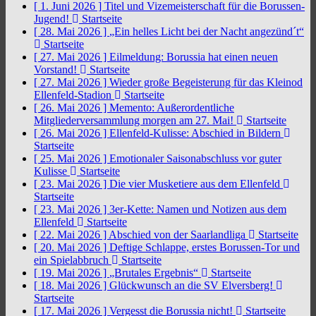
[ 1. Juni 2026 ]
Titel und Vizemeisterschaft für die Borussen-
Jugend!
Startseite
[ 28. Mai 2026 ]
„Ein helles Licht bei der Nacht angezünd´t“
Startseite
[ 27. Mai 2026 ]
Eilmeldung: Borussia hat einen neuen
Vorstand!
Startseite
[ 27. Mai 2026 ]
Wieder große Begeisterung für das Kleinod
Ellenfeld-Stadion
Startseite
[ 26. Mai 2026 ]
Memento: Außerordentliche
Mitgliederversammlung morgen am 27. Mai!
Startseite
[ 26. Mai 2026 ]
Ellenfeld-Kulisse: Abschied in Bildern
Startseite
[ 25. Mai 2026 ]
Emotionaler Saisonabschluss vor guter
Kulisse
Startseite
[ 23. Mai 2026 ]
Die vier Musketiere aus dem Ellenfeld
Startseite
[ 23. Mai 2026 ]
3er-Kette: Namen und Notizen aus dem
Ellenfeld
Startseite
[ 22. Mai 2026 ]
Abschied von der Saarlandliga
Startseite
[ 20. Mai 2026 ]
Deftige Schlappe, erstes Borussen-Tor und
ein Spielabbruch
Startseite
[ 19. Mai 2026 ]
„Brutales Ergebnis“
Startseite
[ 18. Mai 2026 ]
Glückwunsch an die SV Elversberg!
Startseite
[ 17. Mai 2026 ]
Vergesst die Borussia nicht!
Startseite