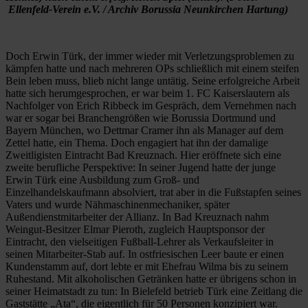
Ellenfeld-Verein e.V. / Archiv Borussia Neunkirchen Hartung)
Doch Erwin Türk, der immer wieder mit Verletzungsproblemen zu
kämpfen hatte und nach mehreren OPs schließlich mit einem steifen
Bein leben muss, blieb nicht lange untätig. Seine erfolgreiche Arbeit
hatte sich herumgesprochen, er war beim 1. FC Kaiserslautern als
Nachfolger von Erich Ribbeck im Gespräch, dem Vernehmen nach
war er sogar bei Branchengrößen wie Borussia Dortmund und
Bayern München, wo Dettmar Cramer ihn als Manager auf dem
Zettel hatte, ein Thema. Doch engagiert hat ihn der damalige
Zweitligisten Eintracht Bad Kreuznach. Hier eröffnete sich eine
zweite berufliche Perspektive: In seiner Jugend hatte der junge
Erwin Türk eine Ausbildung zum Groß- und
Einzelhandelskaufmann absolviert, trat aber in die Fußstapfen seines
Vaters und wurde Nähmaschinenmechaniker, später
Außendienstmitarbeiter der Allianz. In Bad Kreuznach nahm
Weingut-Besitzer Elmar Pieroth, zugleich Hauptsponsor der
Eintracht, den vielseitigen Fußball-Lehrer als Verkaufsleiter in
seinen Mitarbeiter-Stab auf. In ostfriesischen Leer baute er einen
Kundenstamm auf, dort lebte er mit Ehefrau Wilma bis zu seinem
Ruhestand. Mit alkoholischen Getränken hatte er übrigens schon in
seiner Heimatstadt zu tun: In Bielefeld betrieb Türk eine Zeitlang die
Gaststätte „Ata“, die eigentlich für 50 Personen konzipiert war.