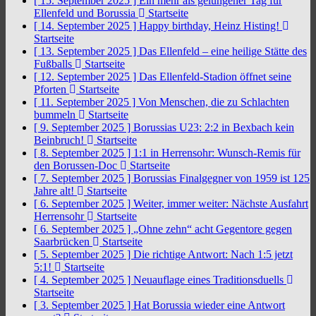
[ 15. September 2025 ]
Ein mehr als gelungener Tag für
Ellenfeld und Borussia
Startseite
[ 14. September 2025 ]
Happy birthday, Heinz Histing!
Startseite
[ 13. September 2025 ]
Das Ellenfeld – eine heilige Stätte des
Fußballs
Startseite
[ 12. September 2025 ]
Das Ellenfeld-Stadion öffnet seine
Pforten
Startseite
[ 11. September 2025 ]
Von Menschen, die zu Schlachten
bummeln
Startseite
[ 9. September 2025 ]
Borussias U23: 2:2 in Bexbach kein
Beinbruch!
Startseite
[ 8. September 2025 ]
1:1 in Herrensohr: Wunsch-Remis für
den Borussen-Doc
Startseite
[ 7. September 2025 ]
Borussias Finalgegner von 1959 ist 125
Jahre alt!
Startseite
[ 6. September 2025 ]
Weiter, immer weiter: Nächste Ausfahrt
Herrensohr
Startseite
[ 6. September 2025 ]
„Ohne zehn“ acht Gegentore gegen
Saarbrücken
Startseite
[ 5. September 2025 ]
Die richtige Antwort: Nach 1:5 jetzt
5:1!
Startseite
[ 4. September 2025 ]
Neuauflage eines Traditionsduells
Startseite
[ 3. September 2025 ]
Hat Borussia wieder eine Antwort