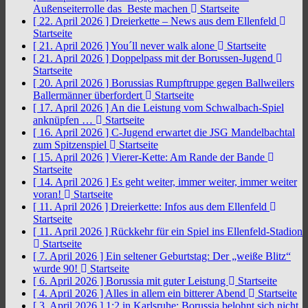
Außenseiterrolle das Beste machen
Startseite
[ 22. April 2026 ]
Dreierkette – News aus dem Ellenfeld
Startseite
[ 21. April 2026 ]
You´ll never walk alone
Startseite
[ 21. April 2026 ]
Doppelpass mit der Borussen-Jugend
Startseite
[ 20. April 2026 ]
Borussias Rumpftruppe gegen Ballweilers
Ballermänner überfordert
Startseite
[ 17. April 2026 ]
An die Leistung vom Schwalbach-Spiel
anknüpfen …
Startseite
[ 16. April 2026 ]
C-Jugend erwartet die JSG Mandelbachtal
zum Spitzenspiel
Startseite
[ 15. April 2026 ]
Vierer-Kette: Am Rande der Bande
Startseite
[ 14. April 2026 ]
Es geht weiter, immer weiter, immer weiter
voran!
Startseite
[ 11. April 2026 ]
Dreierkette: Infos aus dem Ellenfeld
Startseite
[ 11. April 2026 ]
Rückkehr für ein Spiel ins Ellenfeld-Stadion
Startseite
[ 7. April 2026 ]
Ein seltener Geburtstag: Der „weiße Blitz“
wurde 90!
Startseite
[ 6. April 2026 ]
Borussia mit guter Leistung
Startseite
[ 4. April 2026 ]
Alles in allem ein bitterer Abend
Startseite
[ 3. April 2026 ]
1:2 in Karlsruhe: Borussia belohnt sich nicht