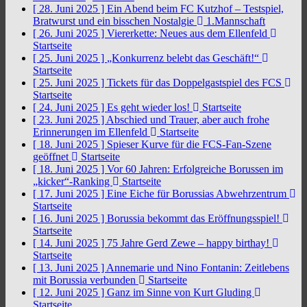
[ 28. Juni 2025 ]
Ein Abend beim FC Kutzhof – Testspiel,
Bratwurst und ein bisschen Nostalgie
1.Mannschaft
[ 26. Juni 2025 ]
Viererkette: Neues aus dem Ellenfeld
Startseite
[ 25. Juni 2025 ]
„Konkurrenz belebt das Geschäft!“
Startseite
[ 25. Juni 2025 ]
Tickets für das Doppelgastspiel des FCS
Startseite
[ 24. Juni 2025 ]
Es geht wieder los!
Startseite
[ 23. Juni 2025 ]
Abschied und Trauer, aber auch frohe
Erinnerungen im Ellenfeld
Startseite
[ 18. Juni 2025 ]
Spieser Kurve für die FCS-Fan-Szene
geöffnet
Startseite
[ 18. Juni 2025 ]
Vor 60 Jahren: Erfolgreiche Borussen im
„kicker“-Ranking
Startseite
[ 17. Juni 2025 ]
Eine Eiche für Borussias Abwehrzentrum
Startseite
[ 16. Juni 2025 ]
Borussia bekommt das Eröffnungsspiel!
Startseite
[ 14. Juni 2025 ]
75 Jahre Gerd Zewe – happy birthay!
Startseite
[ 13. Juni 2025 ]
Annemarie und Nino Fontanin: Zeitlebens
mit Borussia verbunden
Startseite
[ 12. Juni 2025 ]
Ganz im Sinne von Kurt Gluding
Startseite