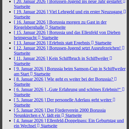
[ 20. Januar 2026 ]
Borussen-Jugend ins neue Jahr gestartet
Startseite
[ 19. Januar 2026 ]
Viel Lehrgeld und ein erster Neuzugang
Startseite
[ 16. Januar 2026 ]
Borussia morgen zu Gast in der
Riegelsberghalle
Startseite
[ 15. Januar 2026 ]
Borussia und das Ellenfeld von Dieben
heimgesucht
Startseite
[ 13. Januar 2026 ]
Erlebnis statt Ergebnis
Startseite
[ 12. Januar 2026 ]
Borussen-Jugend setzt Ausrufezeichen!
Startseite
[ 11. Januar 2026 ]
Kein Schiffbruch in Schiffweiler
Startseite
[ 9. Januar 2026 ]
Borussia beim Samson-Cup in Schiffweiler
am Start
Startseite
[ 8. Januar 2026 ]
Wie geht es weiter bei der Borussia?
Startseite
[ 6. Januar 2026 ]
„Gute Erfahrung und schönes Erlebnis!“
Startseite
[ 5. Januar 2026 ]
Der personelle Aderlass geht weiter
Startseite
[ 5. Januar 2026 ]
Der Förderverein 2000 Borussia
Neunkirchen e.V. lädt ein
Startseite
[ 4. Januar 2026 ]
Ellenfeld-Doppelpass: Ein Geburtstag und
ein Wechsel
Startseite