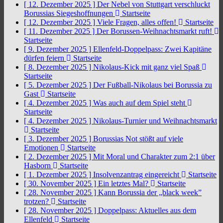
[ 12. Dezember 2025 ]
Der Nebel von Stuttgart verschluckt
Borussias Siegeshoffnungen
Startseite
[ 12. Dezember 2025 ]
Viele Fragen, alles offen!
Startseite
[ 11. Dezember 2025 ]
Der Borussen-Weihnachtsmarkt ruft!
Startseite
[ 9. Dezember 2025 ]
Ellenfeld-Doppelpass: Zwei Kapitäne
dürfen feiern
Startseite
[ 8. Dezember 2025 ]
Nikolaus-Kick mit ganz viel Spaß
Startseite
[ 5. Dezember 2025 ]
Der Fußball-Nikolaus bei Borussia zu
Gast
Startseite
[ 4. Dezember 2025 ]
Was auch auf dem Spiel steht
Startseite
[ 4. Dezember 2025 ]
Nikolaus-Turnier und Weihnachtsmarkt
Startseite
[ 3. Dezember 2025 ]
Borussias Not stößt auf viele
Emotionen
Startseite
[ 2. Dezember 2025 ]
Mit Moral und Charakter zum 2:1 über
Hasborn
Startseite
[ 1. Dezember 2025 ]
Insolvenzantrag eingereicht
Startseite
[ 30. November 2025 ]
Ein letztes Mal?
Startseite
[ 28. November 2025 ]
Kann Borussia der „black week”
trotzen?
Startseite
[ 28. November 2025 ]
Doppelpass: Aktuelles aus dem
Ellenfeld
Startseite