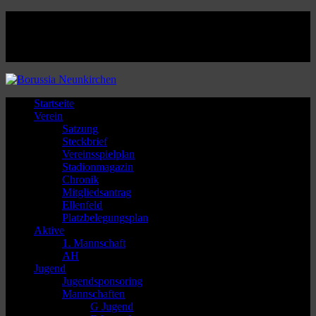
Facebook
Twitter
Instagram
Youtube
Startseite
Verein
Satzung
Steckbrief
Vereinsspielplan
Stadionmagazin
Chronik
Mitgliedsantrag
Ellenfeld
Platzbelegungsplan
Aktive
1. Mannschaft
AH
Jugend
Jugendsponsoring
Mannschaften
G Jugend