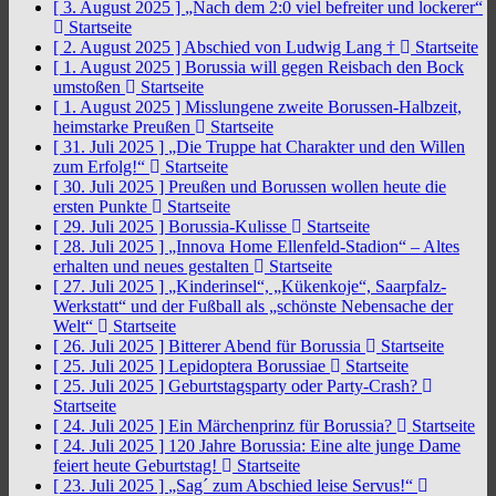
[ 3. August 2025 ]
„Nach dem 2:0 viel befreiter und lockerer“
Startseite
[ 2. August 2025 ]
Abschied von Ludwig Lang †
Startseite
[ 1. August 2025 ]
Borussia will gegen Reisbach den Bock
umstoßen
Startseite
[ 1. August 2025 ]
Misslungene zweite Borussen-Halbzeit,
heimstarke Preußen
Startseite
[ 31. Juli 2025 ]
„Die Truppe hat Charakter und den Willen
zum Erfolg!“
Startseite
[ 30. Juli 2025 ]
Preußen und Borussen wollen heute die
ersten Punkte
Startseite
[ 29. Juli 2025 ]
Borussia-Kulisse
Startseite
[ 28. Juli 2025 ]
„Innova Home Ellenfeld-Stadion“ – Altes
erhalten und neues gestalten
Startseite
[ 27. Juli 2025 ]
„Kinderinsel“, „Kükenkoje“, Saarpfalz-
Werkstatt“ und der Fußball als „schönste Nebensache der
Welt“
Startseite
[ 26. Juli 2025 ]
Bitterer Abend für Borussia
Startseite
[ 25. Juli 2025 ]
Lepidoptera Borussiae
Startseite
[ 25. Juli 2025 ]
Geburtstagsparty oder Party-Crash?
Startseite
[ 24. Juli 2025 ]
Ein Märchenprinz für Borussia?
Startseite
[ 24. Juli 2025 ]
120 Jahre Borussia: Eine alte junge Dame
feiert heute Geburtstag!
Startseite
[ 23. Juli 2025 ]
„Sag´ zum Abschied leise Servus!“