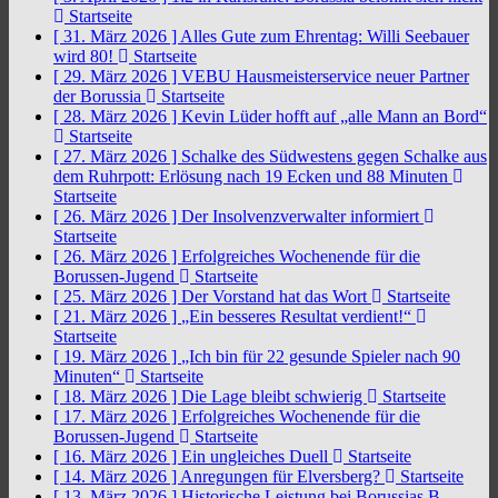
Startseite
[ 31. März 2026 ]
Alles Gute zum Ehrentag: Willi Seebauer
wird 80!
Startseite
[ 29. März 2026 ]
VEBU Hausmeisterservice neuer Partner
der Borussia
Startseite
[ 28. März 2026 ]
Kevin Lüder hofft auf „alle Mann an Bord“
Startseite
[ 27. März 2026 ]
Schalke des Südwestens gegen Schalke aus
dem Ruhrpott: Erlösung nach 19 Ecken und 88 Minuten
Startseite
[ 26. März 2026 ]
Der Insolvenzverwalter informiert
Startseite
[ 26. März 2026 ]
Erfolgreiches Wochenende für die
Borussen-Jugend
Startseite
[ 25. März 2026 ]
Der Vorstand hat das Wort
Startseite
[ 21. März 2026 ]
„Ein besseres Resultat verdient!“
Startseite
[ 19. März 2026 ]
„Ich bin für 22 gesunde Spieler nach 90
Minuten“
Startseite
[ 18. März 2026 ]
Die Lage bleibt schwierig
Startseite
[ 17. März 2026 ]
Erfolgreiches Wochenende für die
Borussen-Jugend
Startseite
[ 16. März 2026 ]
Ein ungleiches Duell
Startseite
[ 14. März 2026 ]
Anregungen für Elversberg?
Startseite
[ 13. März 2026 ]
Historische Leistung bei Borussias B-