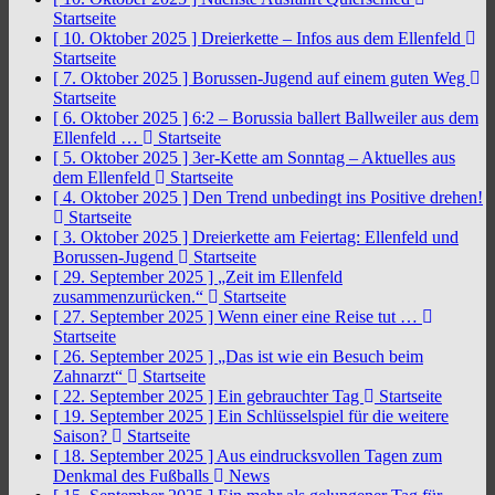
Startseite
[ 10. Oktober 2025 ]
Dreierkette – Infos aus dem Ellenfeld
Startseite
[ 7. Oktober 2025 ]
Borussen-Jugend auf einem guten Weg
Startseite
[ 6. Oktober 2025 ]
6:2 – Borussia ballert Ballweiler aus dem
Ellenfeld …
Startseite
[ 5. Oktober 2025 ]
3er-Kette am Sonntag – Aktuelles aus
dem Ellenfeld
Startseite
[ 4. Oktober 2025 ]
Den Trend unbedingt ins Positive drehen!
Startseite
[ 3. Oktober 2025 ]
Dreierkette am Feiertag: Ellenfeld und
Borussen-Jugend
Startseite
[ 29. September 2025 ]
„Zeit im Ellenfeld
zusammenzurücken.“
Startseite
[ 27. September 2025 ]
Wenn einer eine Reise tut …
Startseite
[ 26. September 2025 ]
„Das ist wie ein Besuch beim
Zahnarzt“
Startseite
[ 22. September 2025 ]
Ein gebrauchter Tag
Startseite
[ 19. September 2025 ]
Ein Schlüsselspiel für die weitere
Saison?
Startseite
[ 18. September 2025 ]
Aus eindrucksvollen Tagen zum
Denkmal des Fußballs
News