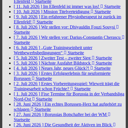
Ellenfeld
Startseite
[ 11. Juli 2026 ]
Im Ellenfeld ist immer was los!
Startseite
[ 10. Juli 2026 ]
Mission Titelverteidigung
Startseite
[ 9. Juli 2026 ]
Ein erfahrener Physiotherapeut ist zurück im
Ellenfeld!
Startseite
[ 8. Juli 2026 ]
Wir stellen vor: Dhiyauldin Fouzi Souysi
Startseite
[ 7. Juli 2026 ]
Wir stellen vor: Darius-Constantin Cherascu
Startseite
[ 6. Juli 2026 ]
„Gute Trainingseinheit unter
Wettbewerbsbedingungen“
Startseite
[ 5. Juli 2026 ]
Zweiter Test – zweiter Sieg
Startseite
[ 5. Juli 2026 ]
Nächste Ausfahrt Bildstock
Startseite
[ 4. Juli 2026 ]
Neues Jahr, neues Glück?!
Startseite
[ 3. Juli 2026 ]
Erstes Erfolgserlebnis für neuformierte
Borussen
Startseite
[ 2. Juli 2026 ]
Erstes Vorbereitungsspiel: Wieweit trägt die
Trainingsarbeit schon Früchte?
Startseite
[ 1. Juli 2026 ]
Fixe Termine für Borussia in der Verbandsliga
Nord-Ost
Startseite
[ 28. Juni 2026 ]
Ein echtes Borussen-Herz hat aufgehört zu
schlagen
Startseite
[ 27. Juni 2026 ]
Borussias Botschafter bei der WM
Startseite
[ 26. Juni 2026 ]
Die Gesundheit der Aktiven im Blick