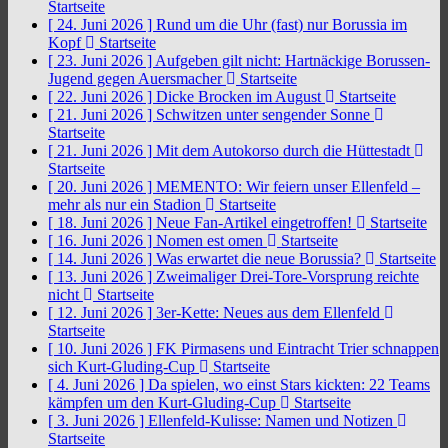
Startseite
[ 24. Juni 2026 ]
Rund um die Uhr (fast) nur Borussia im
Kopf
Startseite
[ 23. Juni 2026 ]
Aufgeben gilt nicht: Hartnäckige Borussen-
Jugend gegen Auersmacher
Startseite
[ 22. Juni 2026 ]
Dicke Brocken im August
Startseite
[ 21. Juni 2026 ]
Schwitzen unter sengender Sonne
Startseite
[ 21. Juni 2026 ]
Mit dem Autokorso durch die Hüttestadt
Startseite
[ 20. Juni 2026 ]
MEMENTO: Wir feiern unser Ellenfeld –
mehr als nur ein Stadion
Startseite
[ 18. Juni 2026 ]
Neue Fan-Artikel eingetroffen!
Startseite
[ 16. Juni 2026 ]
Nomen est omen
Startseite
[ 14. Juni 2026 ]
Was erwartet die neue Borussia?
Startseite
[ 13. Juni 2026 ]
Zweimaliger Drei-Tore-Vorsprung reichte
nicht
Startseite
[ 12. Juni 2026 ]
3er-Kette: Neues aus dem Ellenfeld
Startseite
[ 10. Juni 2026 ]
FK Pirmasens und Eintracht Trier schnappen
sich Kurt-Gluding-Cup
Startseite
[ 4. Juni 2026 ]
Da spielen, wo einst Stars kickten: 22 Teams
kämpfen um den Kurt-Gluding-Cup
Startseite
[ 3. Juni 2026 ]
Ellenfeld-Kulisse: Namen und Notizen
Startseite