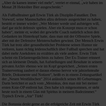
„Aber da kamen immer viel mehr“, verriet er einmal, „wir haben im
Monat 28 Hektoliter Bier ausgeschenkt.“
Als Fußballtrainer galt Erwin Türk als Disziplin-Fanatiker. Den
Vorwurf, seine Mannschaften allzu defensiv ausgerichtet zu haben,
bestritt er immer wieder: „Wer Meister werde und aufsteigen will,
darf gar nicht defensiv spielen. Aber ein Konzept muss er schon
haben“, meinte er, wobei der gewiefte Coach natürlich schon den
Gedanken im Hinterkopf hatte, dass man mit der Offensive Spiele,
aber mit der Defensive Meisterschaften gewinnt. Der Mensch Erwin
Türk hat trotz aller gesundheitlicher Probleme seinen Humor nie
verloren, kann richtig leidenschaftlich über Fußball sprechen und hat
dabei mehr Anekdoten zu erzählen als viele andere. Erwin Türk
scheint ein Elefantengedächtnis zu haben: Der Ex-Trainer erinnert
sich an kleineste Details, hat Aufstellungen und Resultate in seinem
privaten Archiv ebenso wie im Kopf gespeichert. „Seinen ersten
Trainervertrag zaubert er daraus ebenso hervor wie jahrzehntealte
Briefe, Dokumente und Notizen“, heißt es in einem Zeitungsartikel
der „Neuen Westfälischen“ 2014 anlässlich seines 80 Geburtstages.
Darin berichtet er auch vom „Meniskus, den man mir bei meiner
ersten Knie-OP entfernt hat. Den habe ich mitgenommen, er steht
heute noch in einem Glas mit Spiritus in meinem Badezimmer.“
Typisch Erwin „Ata“ Türk!
Die Borussia denkt gerne an die erfolgreiche Zeit mit Erwin Türk