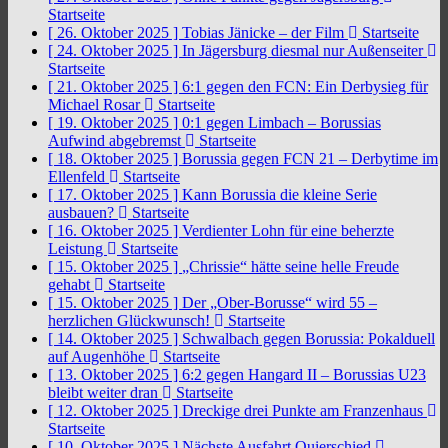
Startseite
[ 26. Oktober 2025 ]
Tobias Jänicke – der Film
Startseite
[ 24. Oktober 2025 ]
In Jägersburg diesmal nur Außenseiter
Startseite
[ 21. Oktober 2025 ]
6:1 gegen den FCN: Ein Derbysieg für
Michael Rosar
Startseite
[ 19. Oktober 2025 ]
0:1 gegen Limbach – Borussias
Aufwind abgebremst
Startseite
[ 18. Oktober 2025 ]
Borussia gegen FCN 21 – Derbytime im
Ellenfeld
Startseite
[ 17. Oktober 2025 ]
Kann Borussia die kleine Serie
ausbauen?
Startseite
[ 16. Oktober 2025 ]
Verdienter Lohn für eine beherzte
Leistung
Startseite
[ 15. Oktober 2025 ]
„Chrissie“ hätte seine helle Freude
gehabt
Startseite
[ 15. Oktober 2025 ]
Der „Ober-Borusse“ wird 55 –
herzlichen Glückwunsch!
Startseite
[ 14. Oktober 2025 ]
Schwalbach gegen Borussia: Pokalduell
auf Augenhöhe
Startseite
[ 13. Oktober 2025 ]
6:2 gegen Hangard II – Borussias U23
bleibt weiter dran
Startseite
[ 12. Oktober 2025 ]
Dreckige drei Punkte am Franzenhaus
Startseite
[ 10. Oktober 2025 ]
Nächste Ausfahrt Quierschied