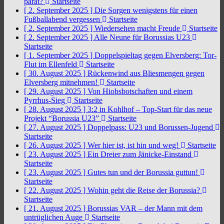
parat?
Startseite
[ 2. September 2025 ]
Die Sorgen wenigstens für einen
Fußballabend vergessen
Startseite
[ 2. September 2025 ]
Wiedersehen macht Freude
Startseite
[ 2. September 2025 ]
Alle Neune für Borussias U23
Startseite
[ 1. September 2025 ]
Doppelspieltag gegen Elversberg: Tor-
Flut im Ellenfeld
Startseite
[ 30. August 2025 ]
Rückenwind aus Bliesmengen gegen
Elversberg mitnehmen!
Startseite
[ 29. August 2025 ]
Von Hiobsbotschaften und einem
Pyrrhus-Sieg
Startseite
[ 28. August 2025 ]
3:2 in Kohlhof – Top-Start für das neue
Projekt “Borussia U23”
Startseite
[ 27. August 2025 ]
Doppelpass: U23 und Borussen-Jugend
Startseite
[ 26. August 2025 ]
Wer hier ist, ist hin und weg!
Startseite
[ 23. August 2025 ]
Ein Dreier zum Jänicke-Einstand
Startseite
[ 23. August 2025 ]
Gutes tun und der Borussia guttun!
Startseite
[ 22. August 2025 ]
Wohin geht die Reise der Borussia?
Startseite
[ 21. August 2025 ]
Borussias VAR – der Mann mit dem
untrüglichen Auge
Startseite