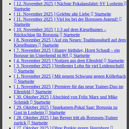
[ 12. November 2025 ]
Nächste Pokalausfahrt: SV Losheim
Startseite
[ 11. November 2025 ]
Gelebte alte Liebe
Startseite
[ 11. November 2025 ]
Viel los bei der Borussen-Jugend!
Startseite
[ 10. November 2025 ]
1:3 auf dem Kieselhumes –
Rückschlag für Borussia
Startseite
[ 8. November 2025 ]
Auf ein Neues: Traditionsduell auf dem
Kieselhumes
Startseite
[ 7. November 2025 ]
Happy birthday, Horst Schauß – ein
Borusse im Unterhemd ist 80!
Startseite
[ 4. November 2025 ]
Notizen aus dem Ellenfeld
Startseite
[ 3. November 2025 ]
Verdienter Lohn für viel Leidenschaft!
Startseite
[ 1. November 2025 ]
Mit neuem Schwung gegen Köllerbach
Startseite
[ 1. November 2025 ]
Premiere für das neue Trainer-Duo im
Ellenfeld
Startseite
[ 30. Oktober 2025 ]
Abschied von Felix Marx und Mike
Schmidt
Startseite
[ 29. Oktober 2025 ]
Sparkassen-Pokal Saar: Borussia zu
Gast in Losheim
Startseite
[ 28. Oktober 2025 ]
Jan Berger tritt als Borussen-Trainer
zurück
Startseite
[ 27. Oktober 2025 ]
Ohne Punkte gegen Jägersburg