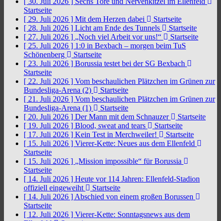
[ 30. Juli 2026 ]
Sechs Tore und Nervenkitzel im Ellenfeld
Startseite
[ 29. Juli 2026 ]
Mit dem Herzen dabei
Startseite
[ 28. Juli 2026 ]
Licht am Ende des Tunnels
Startseite
[ 27. Juli 2026 ]
„Noch viel Arbeit vor uns!“
Startseite
[ 25. Juli 2026 ]
1:0 in Bexbach – morgen beim TuS
Schönenberg
Startseite
[ 23. Juli 2026 ]
Borussia testet bei der SG Bexbach
Startseite
[ 22. Juli 2026 ]
Vom beschaulichen Plätzchen im Grünen zur
Bundesliga-Arena (2)
Startseite
[ 21. Juli 2026 ]
Vom beschaulichen Plätzchen im Grünen zur
Bundesliga-Arena (1)
Startseite
[ 20. Juli 2026 ]
Der Mann mit dem Schnauzer
Startseite
[ 19. Juli 2026 ]
Blood, sweat and tears
Startseite
[ 17. Juli 2026 ]
Kein Test in Merchweiler!
Startseite
[ 15. Juli 2026 ]
Vierer-Kette: Neues aus dem Ellenfeld
Startseite
[ 15. Juli 2026 ]
„Mission impossible“ für Borussia
Startseite
[ 14. Juli 2026 ]
Heute vor 114 Jahren: Ellenfeld-Stadion
offiziell eingeweiht
Startseite
[ 14. Juli 2026 ]
Abschied von einem großen Borussen
Startseite
[ 12. Juli 2026 ]
Vierer-Kette: Sonntagsnews aus dem