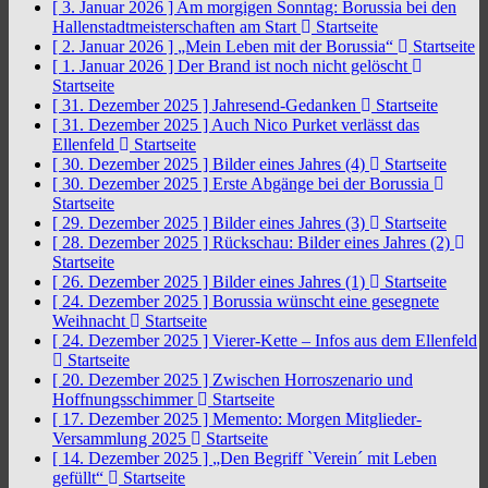
[ 3. Januar 2026 ]
Am morgigen Sonntag: Borussia bei den
Hallenstadtmeisterschaften am Start
Startseite
[ 2. Januar 2026 ]
„Mein Leben mit der Borussia“
Startseite
[ 1. Januar 2026 ]
Der Brand ist noch nicht gelöscht
Startseite
[ 31. Dezember 2025 ]
Jahresend-Gedanken
Startseite
[ 31. Dezember 2025 ]
Auch Nico Purket verlässt das
Ellenfeld
Startseite
[ 30. Dezember 2025 ]
Bilder eines Jahres (4)
Startseite
[ 30. Dezember 2025 ]
Erste Abgänge bei der Borussia
Startseite
[ 29. Dezember 2025 ]
Bilder eines Jahres (3)
Startseite
[ 28. Dezember 2025 ]
Rückschau: Bilder eines Jahres (2)
Startseite
[ 26. Dezember 2025 ]
Bilder eines Jahres (1)
Startseite
[ 24. Dezember 2025 ]
Borussia wünscht eine gesegnete
Weihnacht
Startseite
[ 24. Dezember 2025 ]
Vierer-Kette – Infos aus dem Ellenfeld
Startseite
[ 20. Dezember 2025 ]
Zwischen Horroszenario und
Hoffnungsschimmer
Startseite
[ 17. Dezember 2025 ]
Memento: Morgen Mitglieder-
Versammlung 2025
Startseite
[ 14. Dezember 2025 ]
„Den Begriff `Verein´ mit Leben
gefüllt“
Startseite