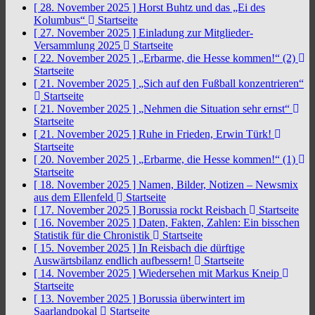
[ 28. November 2025 ]
Horst Buhtz und das „Ei des
Kolumbus“
Startseite
[ 27. November 2025 ]
Einladung zur Mitglieder-
Versammlung 2025
Startseite
[ 22. November 2025 ]
„Erbarme, die Hesse kommen!“ (2)
Startseite
[ 21. November 2025 ]
„Sich auf den Fußball konzentrieren“
Startseite
[ 21. November 2025 ]
„Nehmen die Situation sehr ernst“
Startseite
[ 21. November 2025 ]
Ruhe in Frieden, Erwin Türk!
Startseite
[ 20. November 2025 ]
„Erbarme, die Hesse kommen!“ (1)
Startseite
[ 18. November 2025 ]
Namen, Bilder, Notizen – Newsmix
aus dem Ellenfeld
Startseite
[ 17. November 2025 ]
Borussia rockt Reisbach
Startseite
[ 16. November 2025 ]
Daten, Fakten, Zahlen: Ein bisschen
Statistik für die Chronistik
Startseite
[ 15. November 2025 ]
In Reisbach die dürftige
Auswärtsbilanz endlich aufbessern!
Startseite
[ 14. November 2025 ]
Wiedersehen mit Markus Kneip
Startseite
[ 13. November 2025 ]
Borussia überwintert im
Saarlandpokal
Startseite