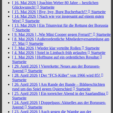
[ 16. Mai 2026 ]
Joachim Weber 80 Jahre – herzlichen
Glückwunsch!
Startseite
[ 15. Mai 2026 ]
Bye, bye, Burg Bucherbach!?
Startseite
[ 14. Mai 2026 ]
Nach wie vor insgesamt auf einem guten
Weg!
Startseite
[ 13. Mai 2026 ]
Ein Triumvirat für die Rettung der Borussia
Startseite
[ 9. Mai 2026 ]
„Wie Mini Cooper gegen Ferrari!“
Startseite
[ 8. Mai 2026 ]
Außerordentliche Mitgliederversammlung am
27. Mai
Startseite
[ 7. Mai 2026 ]
Wieder klar verteilte Rollen
Startseite
[ 4. Mai 2026 ]
Spiel in Limbach früh gelaufen
Startseite
[ 1. Mai 2026 ]
Hoffnung auf ein ordentliches Resultat
Startseite
[ 29. April 2026 ]
Viererkette: Neues aus der Borussen-
Jugend
Startseite
[ 28. April 2026 ]
Der “FCS-Killer” von 1966 wird 85!
Startseite
[ 26. April 2026 ]
Am Rande der Bande – Bildgeschichten
rund um das Spiel gegen Quierschied
Startseite
[ 25. April 2026 ]
Ein torreicher Abend in der Saarlandliga
Startseite
[ 24. April 2026 ]
Doppelpass: Aktuelles aus der Borussen-
Jugend
Startseite
[ 23. April 2026 ]
Auch gegen die Wambe aus der