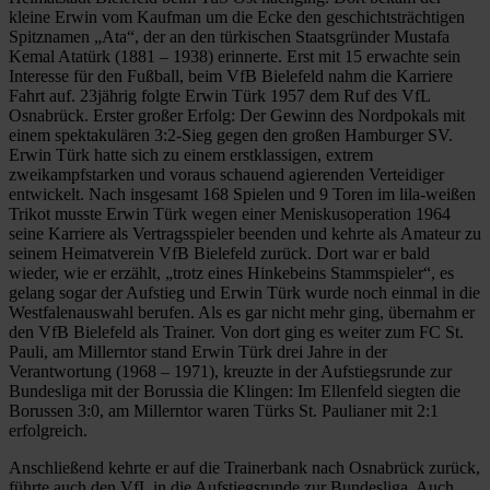
kleine Erwin vom Kaufman um die Ecke den geschichtsträchtigen
Spitznamen „Ata“, der an den türkischen Staatsgründer Mustafa
Kemal Atatürk (1881 – 1938) erinnerte. Erst mit 15 erwachte sein
Interesse für den Fußball, beim VfB Bielefeld nahm die Karriere
Fahrt auf. 23jährig folgte Erwin Türk 1957 dem Ruf des VfL
Osnabrück. Erster großer Erfolg: Der Gewinn des Nordpokals mit
einem spektakulären 3:2-Sieg gegen den großen Hamburger SV.
Erwin Türk hatte sich zu einem erstklassigen, extrem
zweikampfstarken und voraus schauend agierenden Verteidiger
entwickelt. Nach insgesamt 168 Spielen und 9 Toren im lila-weißen
Trikot musste Erwin Türk wegen einer Meniskusoperation 1964
seine Karriere als Vertragsspieler beenden und kehrte als Amateur zu
seinem Heimatverein VfB Bielefeld zurück. Dort war er bald
wieder, wie er erzählt, „trotz eines Hinkebeins Stammspieler“, es
gelang sogar der Aufstieg und Erwin Türk wurde noch einmal in die
Westfalenauswahl berufen. Als es gar nicht mehr ging, übernahm er
den VfB Bielefeld als Trainer. Von dort ging es weiter zum FC St.
Pauli, am Millerntor stand Erwin Türk drei Jahre in der
Verantwortung (1968 – 1971), kreuzte in der Aufstiegsrunde zur
Bundesliga mit der Borussia die Klingen: Im Ellenfeld siegten die
Borussen 3:0, am Millerntor waren Türks St. Paulianer mit 2:1
erfolgreich.
Anschließend kehrte er auf die Trainerbank nach Osnabrück zurück,
führte auch den VfL in die Aufstiegsrunde zur Bundesliga. Auch