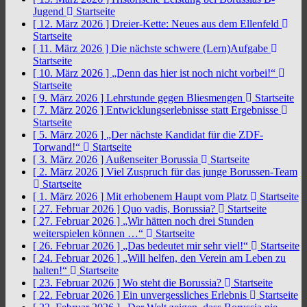
Jugend
Startseite
[ 12. März 2026 ]
Dreier-Kette: Neues aus dem Ellenfeld
Startseite
[ 11. März 2026 ]
Die nächste schwere (Lern)Aufgabe
Startseite
[ 10. März 2026 ]
„Denn das hier ist noch nicht vorbei!“
Startseite
[ 9. März 2026 ]
Lehrstunde gegen Bliesmengen
Startseite
[ 7. März 2026 ]
Entwicklungserlebnisse statt Ergebnisse
Startseite
[ 5. März 2026 ]
„Der nächste Kandidat für die ZDF-
Torwand!“
Startseite
[ 3. März 2026 ]
Außenseiter Borussia
Startseite
[ 2. März 2026 ]
Viel Zuspruch für das junge Borussen-Team
Startseite
[ 1. März 2026 ]
Mit erhobenem Haupt vom Platz
Startseite
[ 27. Februar 2026 ]
Quo vadis, Borussia?
Startseite
[ 27. Februar 2026 ]
„Wir hätten noch drei Stunden
weiterspielen können …“
Startseite
[ 26. Februar 2026 ]
„Das bedeutet mir sehr viel!“
Startseite
[ 24. Februar 2026 ]
„Will helfen, den Verein am Leben zu
halten!“
Startseite
[ 23. Februar 2026 ]
Wo steht die Borussia?
Startseite
[ 22. Februar 2026 ]
Ein unvergessliches Erlebnis
Startseite