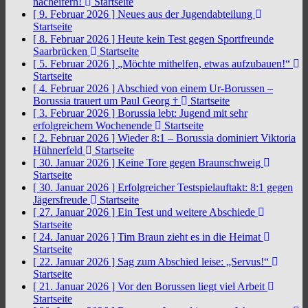
nacheifern!
Startseite
[ 9. Februar 2026 ]
Neues aus der Jugendabteilung
Startseite
[ 8. Februar 2026 ]
Heute kein Test gegen Sportfreunde
Saarbrücken
Startseite
[ 5. Februar 2026 ]
„Möchte mithelfen, etwas aufzubauen!“
Startseite
[ 4. Februar 2026 ]
Abschied von einem Ur-Borussen –
Borussia trauert um Paul Georg †
Startseite
[ 3. Februar 2026 ]
Borussia lebt: Jugend mit sehr
erfolgreichem Wochenende
Startseite
[ 2. Februar 2026 ]
Wieder 8:1 – Borussia dominiert Viktoria
Hühnerfeld
Startseite
[ 30. Januar 2026 ]
Keine Tore gegen Braunschweig
Startseite
[ 30. Januar 2026 ]
Erfolgreicher Testspielauftakt: 8:1 gegen
Jägersfreude
Startseite
[ 27. Januar 2026 ]
Ein Test und weitere Abschiede
Startseite
[ 24. Januar 2026 ]
Tim Braun zieht es in die Heimat
Startseite
[ 22. Januar 2026 ]
Sag zum Abschied leise: „Servus!“
Startseite
[ 21. Januar 2026 ]
Vor den Borussen liegt viel Arbeit
Startseite