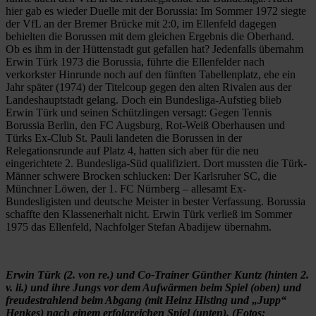
hier gab es wieder Duelle mit der Borussia: Im Sommer 1972 siegte
der VfL an der Bremer Brücke mit 2:0, im Ellenfeld dagegen
behielten die Borussen mit dem gleichen Ergebnis die Oberhand.
Ob es ihm in der Hüttenstadt gut gefallen hat? Jedenfalls übernahm
Erwin Türk 1973 die Borussia, führte die Ellenfelder nach
verkorkster Hinrunde noch auf den fünften Tabellenplatz, ehe ein
Jahr später (1974) der Titelcoup gegen den alten Rivalen aus der
Landeshauptstadt gelang. Doch ein Bundesliga-Aufstieg blieb
Erwin Türk und seinen Schützlingen versagt: Gegen Tennis
Borussia Berlin, den FC Augsburg, Rot-Weiß Oberhausen und
Türks Ex-Club St. Pauli landeten die Borussen in der
Relegationsrunde auf Platz 4, hatten sich aber für die neu
eingerichtete 2. Bundesliga-Süd qualifiziert. Dort mussten die Türk-
Männer schwere Brocken schlucken: Der Karlsruher SC, die
Münchner Löwen, der 1. FC Nürnberg – allesamt Ex-
Bundesligisten und deutsche Meister in bester Verfassung. Borussia
schaffte den Klassenerhalt nicht. Erwin Türk verließ im Sommer
1975 das Ellenfeld, Nachfolger Stefan Abadijew übernahm.
Erwin Türk (2. von re.) und Co-Trainer Günther Kuntz (hinten 2.
v. li.) und ihre Jungs vor dem Aufwärmen beim Spiel (oben) und
freudestrahlend beim Abgang (mit Heinz Histing und „Jupp“
Henkes) nach einem erfolgreichen Spiel (unten). (Fotos: