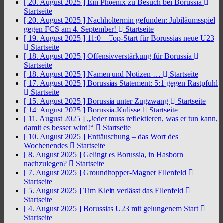
[ 20. August 2025 ]
Ein Phoenix zu Besuch bei Borussia
Startseite
[ 20. August 2025 ]
Nachholtermin gefunden: Jubiläumsspiel
gegen FCS am 4. September!
Startseite
[ 19. August 2025 ]
11:0 – Top-Start für Borussias neue U23
Startseite
[ 18. August 2025 ]
Offensivverstärkung für Borussia
Startseite
[ 18. August 2025 ]
Namen und Notizen …
Startseite
[ 17. August 2025 ]
Borussias Statement: 5:1 gegen Rastpfuhl
Startseite
[ 15. August 2025 ]
Borussia unter Zugzwang
Startseite
[ 14. August 2025 ]
Borussia-Kulisse
Startseite
[ 11. August 2025 ]
„Jeder muss reflektieren, was er tun kann,
damit es besser wird!“
Startseite
[ 10. August 2025 ]
Enttäuschung – das Wort des
Wochenendes
Startseite
[ 8. August 2025 ]
Gelingt es Borussia, in Hasborn
nachzulegen?
Startseite
[ 7. August 2025 ]
Groundhopper-Magnet Ellenfeld
Startseite
[ 5. August 2025 ]
Tim Klein verlässt das Ellenfeld
Startseite
[ 4. August 2025 ]
Borussias U23 mit gelungenem Start
Startseite