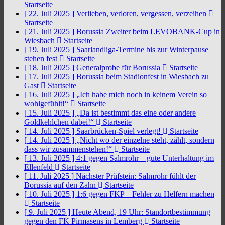
Startseite
[ 22. Juli 2025 ]
Verlieben, verloren, vergessen, verzeihen
Startseite
[ 21. Juli 2025 ]
Borussia Zweiter beim LEVOBANK-Cup in
Wiesbach
Startseite
[ 19. Juli 2025 ]
Saarlandliga-Termine bis zur Winterpause
stehen fest
Startseite
[ 18. Juli 2025 ]
Generalprobe für Borussia
Startseite
[ 17. Juli 2025 ]
Borussia beim Stadionfest in Wiesbach zu
Gast
Startseite
[ 16. Juli 2025 ]
„Ich habe mich noch in keinem Verein so
wohlgefühlt!“
Startseite
[ 15. Juli 2025 ]
„Da ist bestimmt das eine oder andere
Goldkehlchen dabei!“
Startseite
[ 14. Juli 2025 ]
Saarbrücken-Spiel verlegt!
Startseite
[ 14. Juli 2025 ]
„Nicht wo der einzelne steht, zählt, sondern
dass wir zusammenstehen!“
Startseite
[ 13. Juli 2025 ]
4:1 gegen Salmrohr – gute Unterhaltung im
Ellenfeld
Startseite
[ 11. Juli 2025 ]
Nächster Prüfstein: Salmrohr fühlt der
Borussia auf den Zahn
Startseite
[ 10. Juli 2025 ]
1:6 gegen FKP – Fehler zu Helfern machen
Startseite
[ 9. Juli 2025 ]
Heute Abend, 19 Uhr: Standortbestimmung
gegen den FK Pirmasens in Lemberg
Startseite