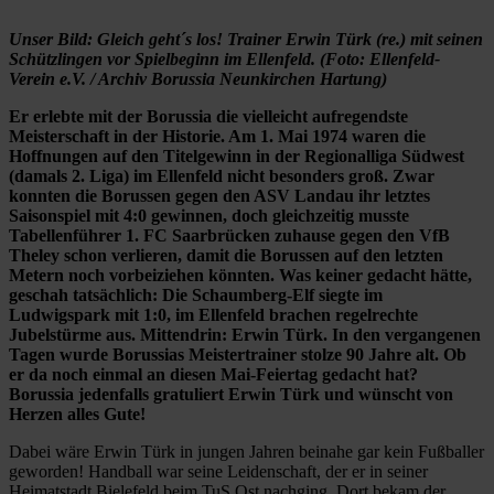
Unser Bild: Gleich geht´s los! Trainer Erwin Türk (re.) mit seinen
Schützlingen vor Spielbeginn im Ellenfeld. (Foto: Ellenfeld-
Verein e.V. / Archiv Borussia Neunkirchen Hartung)
Er erlebte mit der Borussia die vielleicht aufregendste
Meisterschaft in der Historie. Am 1. Mai 1974 waren die
Hoffnungen auf den Titelgewinn in der Regionalliga Südwest
(damals 2. Liga) im Ellenfeld nicht besonders groß. Zwar
konnten die Borussen gegen den ASV Landau ihr letztes
Saisonspiel mit 4:0 gewinnen, doch gleichzeitig musste
Tabellenführer 1. FC Saarbrücken zuhause gegen den VfB
Theley schon verlieren, damit die Borussen auf den letzten
Metern noch vorbeiziehen könnten. Was keiner gedacht hätte,
geschah tatsächlich: Die Schaumberg-Elf siegte im
Ludwigspark mit 1:0, im Ellenfeld brachen regelrechte
Jubelstürme aus. Mittendrin: Erwin Türk. In den vergangenen
Tagen wurde Borussias Meistertrainer stolze 90 Jahre alt. Ob
er da noch einmal an diesen Mai-Feiertag gedacht hat?
Borussia jedenfalls gratuliert Erwin Türk und wünscht von
Herzen alles Gute!
Dabei wäre Erwin Türk in jungen Jahren beinahe gar kein Fußballer
geworden! Handball war seine Leidenschaft, der er in seiner
Heimatstadt Bielefeld beim TuS Ost nachging. Dort bekam der