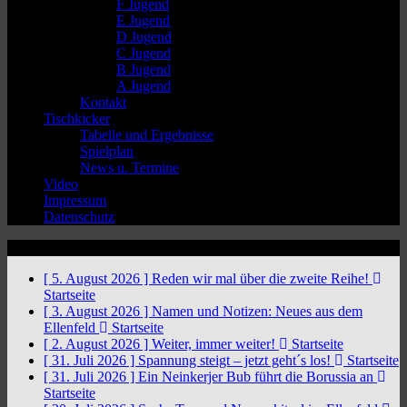
F Jugend
E Jugend
D Jugend
C Jugend
B Jugend
A Jugend
Kontakt
Tischkicker
Tabelle und Ergebnisse
Spielplan
News u. Termine
Video
Impressum
Datenschutz
News Ticker
[ 5. August 2026 ]
Reden wir mal über die zweite Reihe!
Startseite
[ 3. August 2026 ]
Namen und Notizen: Neues aus dem
Ellenfeld
Startseite
[ 2. August 2026 ]
Weiter, immer weiter!
Startseite
[ 31. Juli 2026 ]
Spannung steigt – jetzt geht´s los!
Startseite
[ 31. Juli 2026 ]
Ein Neinkerjer Bub führt die Borussia an
Startseite