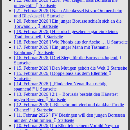
[ 22. Februar 2026 ]
„Der Welt zeigen, dass Borussia nie
untergeht!“
Startseite
[ 21. Februar 2026 ]
Nach Altenkessel ist vor Ommersheim
und Blieskastel
Startseite
[ 20. Februar 2026 ]
Ein junger Borusse schießt sich an die
Torwand …
Startseite
[ 19. Februar 2026 ]
Historisch gesehen sogar ein kleines
Traditionsduell
Startseite
[ 18. Februar 2026 ]
Wie Phönix aus der Asche …
Startseite
[ 17. Februar 2026 ]
Ein junger Mann mit Tasmania-
Erfahrung
Startseite
[ 16. Februar 2026 ]
Drei Siege für die Borussen-Jugend
Startseite
[ 15. Februar 2026 ]
Den Mutigen gehört die Welt
Startseite
[ 15. Februar 2026 ]
Doppelpass aus dem Ellenfeld
Startseite
[ 14. Februar 2026 ]
„Finde den Neuaufbau richtig
spannend!“
Startseite
[ 13. Februar 2026 ]
2:1 – Borussia besteht den Härtetest
gegen Biesingen
Startseite
[ 12. Februar 2026 ]
„Bin sehr motiviert und dankbar für die
Chance!“
Startseite
[ 11. Februar 2026 ]
FV Biesingen will den jungen Borussen
auf den Zahn fühlen!
Startseite
[ 10. Februar 2026 ]
Im Ellenfeld seinem Vorbild Neymar