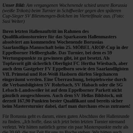
Unser Bild:
Am vergangenen Wochenende schied unsere Borussia
(weiße Trikots) beim Turnier in Schiffweiler gegen den späteren
Cup-Sieger SV Bliesmengen-Bolchen im Viertelfinale aus. (Foto:
Susi Welter)
Ihren letzten Hallenauftritt im Rahmen des
Qualifikationsturniere für das Sparkassen Hallenmasters
absolviert am kommenden Wochenende Borussias
Saarlandliga-Mannschaft beim 25. MÖBEL AROP-Cup in der
Eppelborner Hellberghalle. Das Turnier, bei dem es 59
Wertungspunkte zu gewinnen gibt, ist gut besetzt. Als
Topfavorit gilt sicherlich Oberligist FC Hertha Wiesbach, aber
auch dem Gastgeber FV Eppelborn sowie den Saarlandligisten
VfL Primstal und Rot-Weiß Hasborn dürfen Siegchancen
eingeräumt werden. Eine Überraschung, beispielsweise durch
die Verbandsligisten SV Rohrbach, SV Habach oder die SG
Lebach-Landsweiler ist auf dem Eppelborner Parkett nicht
gänzlich ausgeschlossen. Auch dem SV Hellas Bildstock, mit
derzeit 167,90 Punkten bester Qualifikant und bereits sicher
beim Mastersturnier dabei, darf man durchaus etwas zutrauen!
Für Borussia geht es darum, einen guten Abschluss der Hallenrunde
zu finden. „Ich hoffe, dass sich jetzt beim letzten Turnier niemand
verletzt. Wir hätten natürlich gerne ein paar Masterspunkte mehr als
die 20,60, die zur Zeit für uns zu Buche stehen. Wir hätten auch