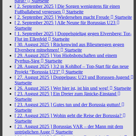
parat?
Startseite
[ 2. September 2025 ]
Die Sorgen wenigstens für einen
Fußballabend vergessen
Startseite
[ 2. September 2025 ]
Wiedersehen macht Freude
Startseite
[ 2. September 2025 ]
Alle Neune für Borussias U23
Startseite
[ 1. September 2025 ]
Doppelspieltag gegen Elversberg: Tor-
Flut im Ellenfeld
Startseite
[ 30. August 2025 ]
Rückenwind aus Bliesmengen gegen
Elversberg mitnehmen!
Startseite
[ 29. August 2025 ]
Von Hiobsbotschaften und einem
Pyrrhus-Sieg
Startseite
[ 28. August 2025 ]
3:2 in Kohlhof – Top-Start für das neue
Projekt “Borussia U23”
Startseite
[ 27. August 2025 ]
Doppelpass: U23 und Borussen-Jugend
Startseite
[ 26. August 2025 ]
Wer hier ist, ist hin und weg!
Startseite
[ 23. August 2025 ]
Ein Dreier zum Jänicke-Einstand
Startseite
[ 23. August 2025 ]
Gutes tun und der Borussia guttun!
Startseite
[ 22. August 2025 ]
Wohin geht die Reise der Borussia?
Startseite
[ 21. August 2025 ]
Borussias VAR – der Mann mit dem
untrüglichen Auge
Startseite