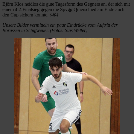
Björn Klos neidlos die gute Tagesform des Gegners an, der sich mit
einem 4:2-Finalsieg gegen die Spvgg Quierschied am Ende auch
den Cup sichern konnte.
(-jf-)
Unsere Bilder vermitteln ein paar Eindrücke vom Auftritt der
Borussen in Schiffweiler. (Fotos: Suis Welter)