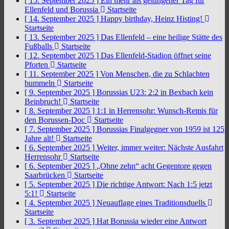
[ 15. September 2025 ]
Ein mehr als gelungener Tag für
Ellenfeld und Borussia
Startseite
[ 14. September 2025 ]
Happy birthday, Heinz Histing!
Startseite
[ 13. September 2025 ]
Das Ellenfeld – eine heilige Stätte des
Fußballs
Startseite
[ 12. September 2025 ]
Das Ellenfeld-Stadion öffnet seine
Pforten
Startseite
[ 11. September 2025 ]
Von Menschen, die zu Schlachten
bummeln
Startseite
[ 9. September 2025 ]
Borussias U23: 2:2 in Bexbach kein
Beinbruch!
Startseite
[ 8. September 2025 ]
1:1 in Herrensohr: Wunsch-Remis für
den Borussen-Doc
Startseite
[ 7. September 2025 ]
Borussias Finalgegner von 1959 ist 125
Jahre alt!
Startseite
[ 6. September 2025 ]
Weiter, immer weiter: Nächste Ausfahrt
Herrensohr
Startseite
[ 6. September 2025 ]
„Ohne zehn“ acht Gegentore gegen
Saarbrücken
Startseite
[ 5. September 2025 ]
Die richtige Antwort: Nach 1:5 jetzt
5:1!
Startseite
[ 4. September 2025 ]
Neuauflage eines Traditionsduells
Startseite
[ 3. September 2025 ]
Hat Borussia wieder eine Antwort