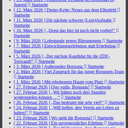
Jugend
Startseite
[ 12. März 2026 ]
Dreier-Kette: Neues aus dem Ellenfeld
Startseite
[ 11. März 2026 ]
Die nächste schwere (Lern)Aufgabe
Startseite
[ 10. März 2026 ]
„Denn das hier ist noch nicht vorbei!“
Startseite
[ 9. März 2026 ]
Lehrstunde gegen Bliesmengen
Startseite
[ 7. März 2026 ]
Entwicklungserlebnisse statt Ergebnisse
Startseite
[ 5. März 2026 ]
„Der nächste Kandidat für die ZDF-
Torwand!“
Startseite
[ 3. März 2026 ]
Außenseiter Borussia
Startseite
[ 2. März 2026 ]
Viel Zuspruch für das junge Borussen-Team
Startseite
[ 1. März 2026 ]
Mit erhobenem Haupt vom Platz
Startseite
[ 27. Februar 2026 ]
Quo vadis, Borussia?
Startseite
[ 27. Februar 2026 ]
„Wir hätten noch drei Stunden
weiterspielen können …“
Startseite
[ 26. Februar 2026 ]
„Das bedeutet mir sehr viel!“
Startseite
[ 24. Februar 2026 ]
„Will helfen, den Verein am Leben zu
halten!“
Startseite
[ 23. Februar 2026 ]
Wo steht die Borussia?
Startseite
[ 22. Februar 2026 ]
Ein unvergessliches Erlebnis
Startseite