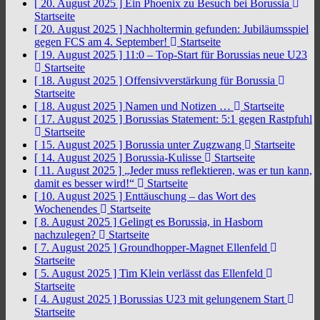
[ 20. August 2025 ]
Ein Phoenix zu Besuch bei Borussia
Startseite
[ 20. August 2025 ]
Nachholtermin gefunden: Jubiläumsspiel
gegen FCS am 4. September!
Startseite
[ 19. August 2025 ]
11:0 – Top-Start für Borussias neue U23
Startseite
[ 18. August 2025 ]
Offensivverstärkung für Borussia
Startseite
[ 18. August 2025 ]
Namen und Notizen …
Startseite
[ 17. August 2025 ]
Borussias Statement: 5:1 gegen Rastpfuhl
Startseite
[ 15. August 2025 ]
Borussia unter Zugzwang
Startseite
[ 14. August 2025 ]
Borussia-Kulisse
Startseite
[ 11. August 2025 ]
„Jeder muss reflektieren, was er tun kann,
damit es besser wird!“
Startseite
[ 10. August 2025 ]
Enttäuschung – das Wort des
Wochenendes
Startseite
[ 8. August 2025 ]
Gelingt es Borussia, in Hasborn
nachzulegen?
Startseite
[ 7. August 2025 ]
Groundhopper-Magnet Ellenfeld
Startseite
[ 5. August 2025 ]
Tim Klein verlässt das Ellenfeld
Startseite
[ 4. August 2025 ]
Borussias U23 mit gelungenem Start
Startseite