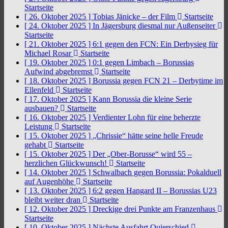
Startseite
[ 26. Oktober 2025 ]
Tobias Jänicke – der Film
Startseite
[ 24. Oktober 2025 ]
In Jägersburg diesmal nur Außenseiter
Startseite
[ 21. Oktober 2025 ]
6:1 gegen den FCN: Ein Derbysieg für
Michael Rosar
Startseite
[ 19. Oktober 2025 ]
0:1 gegen Limbach – Borussias
Aufwind abgebremst
Startseite
[ 18. Oktober 2025 ]
Borussia gegen FCN 21 – Derbytime im
Ellenfeld
Startseite
[ 17. Oktober 2025 ]
Kann Borussia die kleine Serie
ausbauen?
Startseite
[ 16. Oktober 2025 ]
Verdienter Lohn für eine beherzte
Leistung
Startseite
[ 15. Oktober 2025 ]
„Chrissie“ hätte seine helle Freude
gehabt
Startseite
[ 15. Oktober 2025 ]
Der „Ober-Borusse“ wird 55 –
herzlichen Glückwunsch!
Startseite
[ 14. Oktober 2025 ]
Schwalbach gegen Borussia: Pokalduell
auf Augenhöhe
Startseite
[ 13. Oktober 2025 ]
6:2 gegen Hangard II – Borussias U23
bleibt weiter dran
Startseite
[ 12. Oktober 2025 ]
Dreckige drei Punkte am Franzenhaus
Startseite
[ 10. Oktober 2025 ]
Nächste Ausfahrt Quierschied