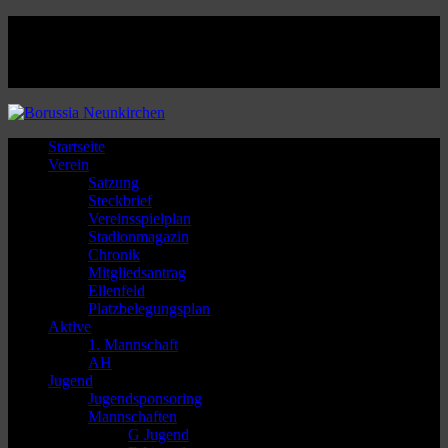
Facebook
Twitter
Instagram
Youtube
Startseite
Verein
Satzung
Steckbrief
Vereinsspielplan
Stadionmagazin
Chronik
Mitgliedsantrag
Ellenfeld
Platzbelegungsplan
Aktive
1. Mannschaft
AH
Jugend
Jugendsponsoring
Mannschaften
G Jugend