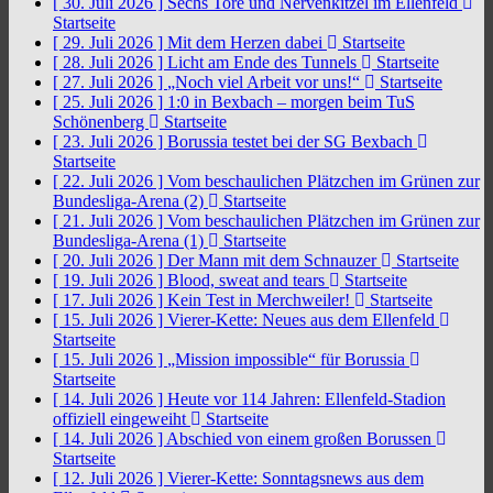
[ 30. Juli 2026 ]
Sechs Tore und Nervenkitzel im Ellenfeld
Startseite
[ 29. Juli 2026 ]
Mit dem Herzen dabei
Startseite
[ 28. Juli 2026 ]
Licht am Ende des Tunnels
Startseite
[ 27. Juli 2026 ]
„Noch viel Arbeit vor uns!“
Startseite
[ 25. Juli 2026 ]
1:0 in Bexbach – morgen beim TuS
Schönenberg
Startseite
[ 23. Juli 2026 ]
Borussia testet bei der SG Bexbach
Startseite
[ 22. Juli 2026 ]
Vom beschaulichen Plätzchen im Grünen zur
Bundesliga-Arena (2)
Startseite
[ 21. Juli 2026 ]
Vom beschaulichen Plätzchen im Grünen zur
Bundesliga-Arena (1)
Startseite
[ 20. Juli 2026 ]
Der Mann mit dem Schnauzer
Startseite
[ 19. Juli 2026 ]
Blood, sweat and tears
Startseite
[ 17. Juli 2026 ]
Kein Test in Merchweiler!
Startseite
[ 15. Juli 2026 ]
Vierer-Kette: Neues aus dem Ellenfeld
Startseite
[ 15. Juli 2026 ]
„Mission impossible“ für Borussia
Startseite
[ 14. Juli 2026 ]
Heute vor 114 Jahren: Ellenfeld-Stadion
offiziell eingeweiht
Startseite
[ 14. Juli 2026 ]
Abschied von einem großen Borussen
Startseite
[ 12. Juli 2026 ]
Vierer-Kette: Sonntagsnews aus dem