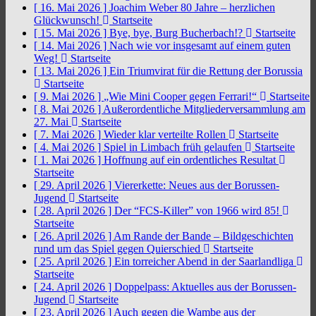
[ 16. Mai 2026 ]
Joachim Weber 80 Jahre – herzlichen
Glückwunsch!
Startseite
[ 15. Mai 2026 ]
Bye, bye, Burg Bucherbach!?
Startseite
[ 14. Mai 2026 ]
Nach wie vor insgesamt auf einem guten
Weg!
Startseite
[ 13. Mai 2026 ]
Ein Triumvirat für die Rettung der Borussia
Startseite
[ 9. Mai 2026 ]
„Wie Mini Cooper gegen Ferrari!“
Startseite
[ 8. Mai 2026 ]
Außerordentliche Mitgliederversammlung am
27. Mai
Startseite
[ 7. Mai 2026 ]
Wieder klar verteilte Rollen
Startseite
[ 4. Mai 2026 ]
Spiel in Limbach früh gelaufen
Startseite
[ 1. Mai 2026 ]
Hoffnung auf ein ordentliches Resultat
Startseite
[ 29. April 2026 ]
Viererkette: Neues aus der Borussen-
Jugend
Startseite
[ 28. April 2026 ]
Der “FCS-Killer” von 1966 wird 85!
Startseite
[ 26. April 2026 ]
Am Rande der Bande – Bildgeschichten
rund um das Spiel gegen Quierschied
Startseite
[ 25. April 2026 ]
Ein torreicher Abend in der Saarlandliga
Startseite
[ 24. April 2026 ]
Doppelpass: Aktuelles aus der Borussen-
Jugend
Startseite
[ 23. April 2026 ]
Auch gegen die Wambe aus der