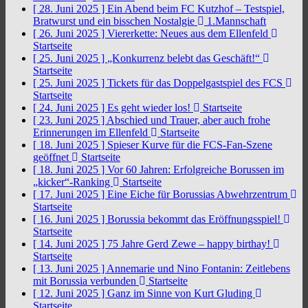
[ 28. Juni 2025 ]
Ein Abend beim FC Kutzhof – Testspiel,
Bratwurst und ein bisschen Nostalgie
1.Mannschaft
[ 26. Juni 2025 ]
Viererkette: Neues aus dem Ellenfeld
Startseite
[ 25. Juni 2025 ]
„Konkurrenz belebt das Geschäft!“
Startseite
[ 25. Juni 2025 ]
Tickets für das Doppelgastspiel des FCS
Startseite
[ 24. Juni 2025 ]
Es geht wieder los!
Startseite
[ 23. Juni 2025 ]
Abschied und Trauer, aber auch frohe
Erinnerungen im Ellenfeld
Startseite
[ 18. Juni 2025 ]
Spieser Kurve für die FCS-Fan-Szene
geöffnet
Startseite
[ 18. Juni 2025 ]
Vor 60 Jahren: Erfolgreiche Borussen im
„kicker“-Ranking
Startseite
[ 17. Juni 2025 ]
Eine Eiche für Borussias Abwehrzentrum
Startseite
[ 16. Juni 2025 ]
Borussia bekommt das Eröffnungsspiel!
Startseite
[ 14. Juni 2025 ]
75 Jahre Gerd Zewe – happy birthay!
Startseite
[ 13. Juni 2025 ]
Annemarie und Nino Fontanin: Zeitlebens
mit Borussia verbunden
Startseite
[ 12. Juni 2025 ]
Ganz im Sinne von Kurt Gluding
Startseite