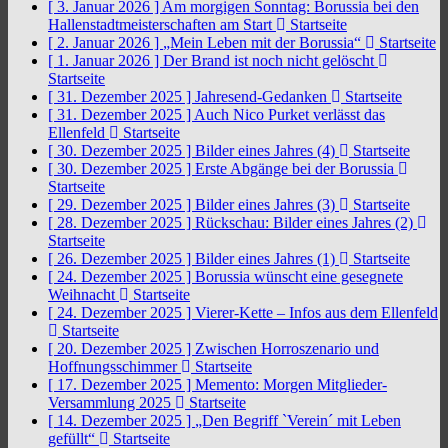
[ 3. Januar 2026 ]
Am morgigen Sonntag: Borussia bei den
Hallenstadtmeisterschaften am Start
Startseite
[ 2. Januar 2026 ]
„Mein Leben mit der Borussia“
Startseite
[ 1. Januar 2026 ]
Der Brand ist noch nicht gelöscht
Startseite
[ 31. Dezember 2025 ]
Jahresend-Gedanken
Startseite
[ 31. Dezember 2025 ]
Auch Nico Purket verlässt das
Ellenfeld
Startseite
[ 30. Dezember 2025 ]
Bilder eines Jahres (4)
Startseite
[ 30. Dezember 2025 ]
Erste Abgänge bei der Borussia
Startseite
[ 29. Dezember 2025 ]
Bilder eines Jahres (3)
Startseite
[ 28. Dezember 2025 ]
Rückschau: Bilder eines Jahres (2)
Startseite
[ 26. Dezember 2025 ]
Bilder eines Jahres (1)
Startseite
[ 24. Dezember 2025 ]
Borussia wünscht eine gesegnete
Weihnacht
Startseite
[ 24. Dezember 2025 ]
Vierer-Kette – Infos aus dem Ellenfeld
Startseite
[ 20. Dezember 2025 ]
Zwischen Horroszenario und
Hoffnungsschimmer
Startseite
[ 17. Dezember 2025 ]
Memento: Morgen Mitglieder-
Versammlung 2025
Startseite
[ 14. Dezember 2025 ]
„Den Begriff `Verein´ mit Leben
gefüllt“
Startseite