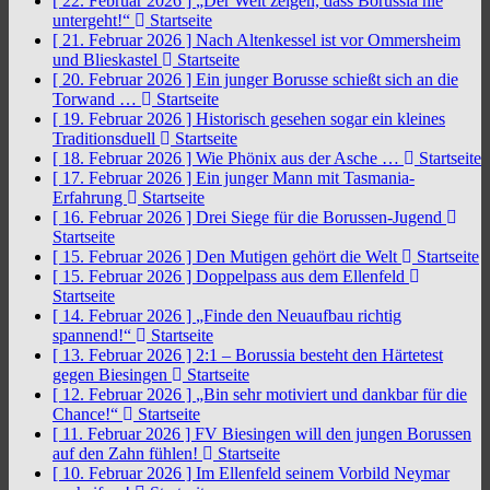
[ 22. Februar 2026 ]
„Der Welt zeigen, dass Borussia nie
untergeht!“
Startseite
[ 21. Februar 2026 ]
Nach Altenkessel ist vor Ommersheim
und Blieskastel
Startseite
[ 20. Februar 2026 ]
Ein junger Borusse schießt sich an die
Torwand …
Startseite
[ 19. Februar 2026 ]
Historisch gesehen sogar ein kleines
Traditionsduell
Startseite
[ 18. Februar 2026 ]
Wie Phönix aus der Asche …
Startseite
[ 17. Februar 2026 ]
Ein junger Mann mit Tasmania-
Erfahrung
Startseite
[ 16. Februar 2026 ]
Drei Siege für die Borussen-Jugend
Startseite
[ 15. Februar 2026 ]
Den Mutigen gehört die Welt
Startseite
[ 15. Februar 2026 ]
Doppelpass aus dem Ellenfeld
Startseite
[ 14. Februar 2026 ]
„Finde den Neuaufbau richtig
spannend!“
Startseite
[ 13. Februar 2026 ]
2:1 – Borussia besteht den Härtetest
gegen Biesingen
Startseite
[ 12. Februar 2026 ]
„Bin sehr motiviert und dankbar für die
Chance!“
Startseite
[ 11. Februar 2026 ]
FV Biesingen will den jungen Borussen
auf den Zahn fühlen!
Startseite
[ 10. Februar 2026 ]
Im Ellenfeld seinem Vorbild Neymar