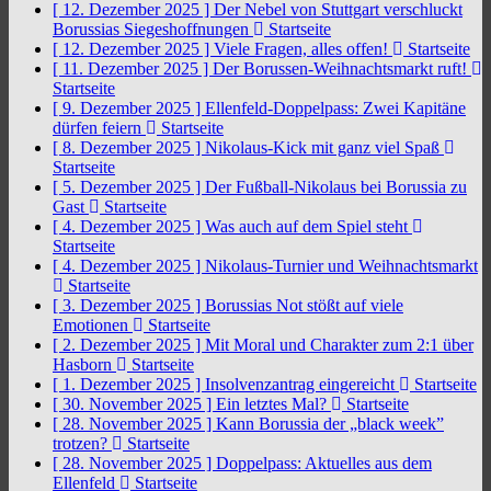
[ 12. Dezember 2025 ]
Der Nebel von Stuttgart verschluckt
Borussias Siegeshoffnungen
Startseite
[ 12. Dezember 2025 ]
Viele Fragen, alles offen!
Startseite
[ 11. Dezember 2025 ]
Der Borussen-Weihnachtsmarkt ruft!
Startseite
[ 9. Dezember 2025 ]
Ellenfeld-Doppelpass: Zwei Kapitäne
dürfen feiern
Startseite
[ 8. Dezember 2025 ]
Nikolaus-Kick mit ganz viel Spaß
Startseite
[ 5. Dezember 2025 ]
Der Fußball-Nikolaus bei Borussia zu
Gast
Startseite
[ 4. Dezember 2025 ]
Was auch auf dem Spiel steht
Startseite
[ 4. Dezember 2025 ]
Nikolaus-Turnier und Weihnachtsmarkt
Startseite
[ 3. Dezember 2025 ]
Borussias Not stößt auf viele
Emotionen
Startseite
[ 2. Dezember 2025 ]
Mit Moral und Charakter zum 2:1 über
Hasborn
Startseite
[ 1. Dezember 2025 ]
Insolvenzantrag eingereicht
Startseite
[ 30. November 2025 ]
Ein letztes Mal?
Startseite
[ 28. November 2025 ]
Kann Borussia der „black week”
trotzen?
Startseite
[ 28. November 2025 ]
Doppelpass: Aktuelles aus dem
Ellenfeld
Startseite