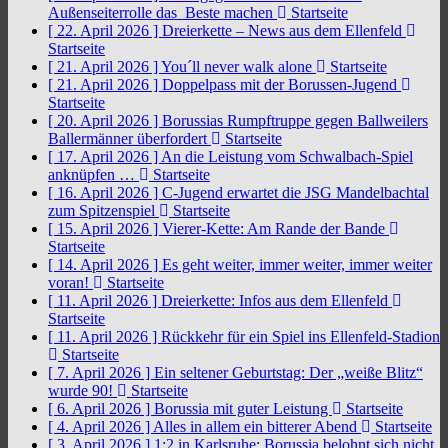
Außenseiterrolle das Beste machen
Startseite
[ 22. April 2026 ]
Dreierkette – News aus dem Ellenfeld
Startseite
[ 21. April 2026 ]
You´ll never walk alone
Startseite
[ 21. April 2026 ]
Doppelpass mit der Borussen-Jugend
Startseite
[ 20. April 2026 ]
Borussias Rumpftruppe gegen Ballweilers
Ballermänner überfordert
Startseite
[ 17. April 2026 ]
An die Leistung vom Schwalbach-Spiel
anknüpfen …
Startseite
[ 16. April 2026 ]
C-Jugend erwartet die JSG Mandelbachtal
zum Spitzenspiel
Startseite
[ 15. April 2026 ]
Vierer-Kette: Am Rande der Bande
Startseite
[ 14. April 2026 ]
Es geht weiter, immer weiter, immer weiter
voran!
Startseite
[ 11. April 2026 ]
Dreierkette: Infos aus dem Ellenfeld
Startseite
[ 11. April 2026 ]
Rückkehr für ein Spiel ins Ellenfeld-Stadion
Startseite
[ 7. April 2026 ]
Ein seltener Geburtstag: Der „weiße Blitz“
wurde 90!
Startseite
[ 6. April 2026 ]
Borussia mit guter Leistung
Startseite
[ 4. April 2026 ]
Alles in allem ein bitterer Abend
Startseite
[ 3. April 2026 ]
1:2 in Karlsruhe: Borussia belohnt sich nicht