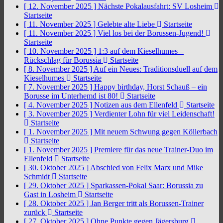
[ 12. November 2025 ]
Nächste Pokalausfahrt: SV Losheim
Startseite
[ 11. November 2025 ]
Gelebte alte Liebe
Startseite
[ 11. November 2025 ]
Viel los bei der Borussen-Jugend!
Startseite
[ 10. November 2025 ]
1:3 auf dem Kieselhumes –
Rückschlag für Borussia
Startseite
[ 8. November 2025 ]
Auf ein Neues: Traditionsduell auf dem
Kieselhumes
Startseite
[ 7. November 2025 ]
Happy birthday, Horst Schauß – ein
Borusse im Unterhemd ist 80!
Startseite
[ 4. November 2025 ]
Notizen aus dem Ellenfeld
Startseite
[ 3. November 2025 ]
Verdienter Lohn für viel Leidenschaft!
Startseite
[ 1. November 2025 ]
Mit neuem Schwung gegen Köllerbach
Startseite
[ 1. November 2025 ]
Premiere für das neue Trainer-Duo im
Ellenfeld
Startseite
[ 30. Oktober 2025 ]
Abschied von Felix Marx und Mike
Schmidt
Startseite
[ 29. Oktober 2025 ]
Sparkassen-Pokal Saar: Borussia zu
Gast in Losheim
Startseite
[ 28. Oktober 2025 ]
Jan Berger tritt als Borussen-Trainer
zurück
Startseite
[ 27. Oktober 2025 ]
Ohne Punkte gegen Jägersburg