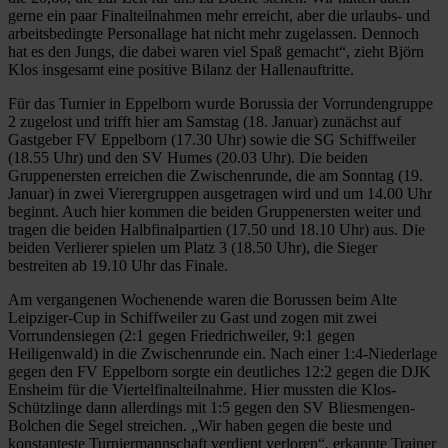
gerne ein paar Finalteilnahmen mehr erreicht, aber die urlaubs- und
arbeitsbedingte Personallage hat nicht mehr zugelassen. Dennoch
hat es den Jungs, die dabei waren viel Spaß gemacht“, zieht Björn
Klos insgesamt eine positive Bilanz der Hallenauftritte.
Für das Turnier in Eppelborn wurde Borussia der Vorrundengruppe
2 zugelost und trifft hier am Samstag (18. Januar) zunächst auf
Gastgeber FV Eppelborn (17.30 Uhr) sowie die SG Schiffweiler
(18.55 Uhr) und den SV Humes (20.03 Uhr). Die beiden
Gruppenersten erreichen die Zwischenrunde, die am Sonntag (19.
Januar) in zwei Vierergruppen ausgetragen wird und um 14.00 Uhr
beginnt. Auch hier kommen die beiden Gruppenersten weiter und
tragen die beiden Halbfinalpartien (17.50 und 18.10 Uhr) aus. Die
beiden Verlierer spielen um Platz 3 (18.50 Uhr), die Sieger
bestreiten ab 19.10 Uhr das Finale.
Am vergangenen Wochenende waren die Borussen beim Alte
Leipziger-Cup in Schiffweiler zu Gast und zogen mit zwei
Vorrundensiegen (2:1 gegen Friedrichweiler, 9:1 gegen
Heiligenwald) in die Zwischenrunde ein. Nach einer 1:4-Niederlage
gegen den FV Eppelborn sorgte ein deutliches 12:2 gegen die DJK
Ensheim für die Viertelfinalteilnahme. Hier mussten die Klos-
Schützlinge dann allerdings mit 1:5 gegen den SV Bliesmengen-
Bolchen die Segel streichen. „Wir haben gegen die beste und
konstanteste Turniermannschaft verdient verloren“, erkannte Trainer