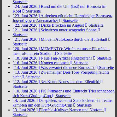
Startseite
[ 24. Juni 2026 ]
Rund um die Uhr (fast) nur Borussia im
Kopf
Startseite
[ 23. Juni 2026 ]
Aufgeben gilt nicht: Hartnäckige Borussen-
Jugend gegen Auersmacher
Startseite
[ 22. Juni 2026 ]
Dicke Brocken im August
Startseite
[ 21. Juni 2026 ]
Schwitzen unter sengender Sonne
Startseite
[ 21. Juni 2026 ]
Mit dem Autokorso durch die Hüttestadt
Startseite
[ 20. Juni 2026 ]
MEMENTO: Wir feiern unser Ellenfeld –
mehr als nur ein Stadion
Startseite
[ 18. Juni 2026 ]
Neue Fan-Artikel eingetroffen!
Startseite
[ 16. Juni 2026 ]
Nomen est omen
Startseite
[ 14. Juni 2026 ]
Was erwartet die neue Borussia?
Startseite
[ 13. Juni 2026 ]
Zweimaliger Drei-Tore-Vorsprung reichte
nicht
Startseite
[ 12. Juni 2026 ]
3er-Kette: Neues aus dem Ellenfeld
Startseite
[ 10. Juni 2026 ]
FK Pirmasens und Eintracht Trier schnappen
sich Kurt-Gluding-Cup
Startseite
[ 4. Juni 2026 ]
Da spielen, wo einst Stars kickten: 22 Teams
kämpfen um den Kurt-Gluding-Cup
Startseite
[ 3. Juni 2026 ]
Ellenfeld-Kulisse: Namen und Notizen
Startseite