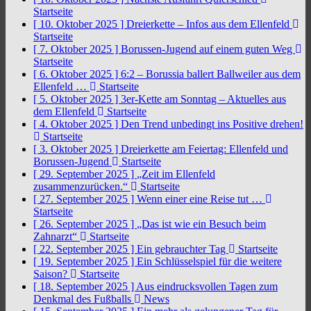
Startseite
[ 10. Oktober 2025 ]
Dreierkette – Infos aus dem Ellenfeld
Startseite
[ 7. Oktober 2025 ]
Borussen-Jugend auf einem guten Weg
Startseite
[ 6. Oktober 2025 ]
6:2 – Borussia ballert Ballweiler aus dem
Ellenfeld …
Startseite
[ 5. Oktober 2025 ]
3er-Kette am Sonntag – Aktuelles aus
dem Ellenfeld
Startseite
[ 4. Oktober 2025 ]
Den Trend unbedingt ins Positive drehen!
Startseite
[ 3. Oktober 2025 ]
Dreierkette am Feiertag: Ellenfeld und
Borussen-Jugend
Startseite
[ 29. September 2025 ]
„Zeit im Ellenfeld
zusammenzurücken.“
Startseite
[ 27. September 2025 ]
Wenn einer eine Reise tut …
Startseite
[ 26. September 2025 ]
„Das ist wie ein Besuch beim
Zahnarzt“
Startseite
[ 22. September 2025 ]
Ein gebrauchter Tag
Startseite
[ 19. September 2025 ]
Ein Schlüsselspiel für die weitere
Saison?
Startseite
[ 18. September 2025 ]
Aus eindrucksvollen Tagen zum
Denkmal des Fußballs
News