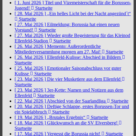
[ 1. Juni 2026 ]
Titel und Vizemeisterschaft für die Borussen-
Jugend!
Startseite
[ 28. Mai 2026 ]
„Ein helles Licht bei der Nacht angezünd´t“
Startseite
[ 27. Mai 2026 ]
Eilmeldung: Borussia hat einen neuen
Vorstand!
Startseite
[ 27. Mai 2026 ]
Wieder große Begeisterung für das Kleinod
Ellenfeld-Stadion
Startseite
[ 26. Mai 2026 ]
Memento: Außerordentliche
Mitgliederversammlung morgen am 27. Mai!
Startseite
[ 26. Mai 2026 ]
Ellenfeld-Kulisse: Abschied in Bildern
Startseite
[ 25. Mai 2026 ]
Emotionaler Saisonabschluss vor guter
Kulisse
Startseite
[ 23. Mai 2026 ]
Die vier Musketiere aus dem Ellenfeld
Startseite
[ 23. Mai 2026 ]
3er-Kette: Namen und Notizen aus dem
Ellenfeld
Startseite
[ 22. Mai 2026 ]
Abschied von der Saarlandliga
Startseite
[ 20. Mai 2026 ]
Deftige Schlappe, erstes Borussen-Tor und
ein Spielabbruch
Startseite
[ 19. Mai 2026 ]
„Brutales Ergebnis“
Startseite
[ 18. Mai 2026 ]
Glückwunsch an die SV Elversberg!
Startseite
[ 17. Mai 2026 ]
Vergesst die Borussia nicht!
Startseite