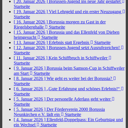
[ 20. Januar 2026 ]
Borussen-Jugend ins neue Jahr gestartet
Startseite
[ 19. Januar 2026 ]
Viel Lehrgeld und ein erster Neuzugang
Startseite
[ 16. Januar 2026 ]
Borussia morgen zu Gast in der
Riegelsberghalle
Startseite
[ 15. Januar 2026 ]
Borussia und das Ellenfeld von Dieben
heimgesucht
Startseite
[ 13. Januar 2026 ]
Erlebnis statt Ergebnis
Startseite
[ 12. Januar 2026 ]
Borussen-Jugend setzt Ausrufezeichen!
Startseite
[ 11. Januar 2026 ]
Kein Schiffbruch in Schiffweiler
Startseite
[ 9. Januar 2026 ]
Borussia beim Samson-Cup in Schiffweiler
am Start
Startseite
[ 8. Januar 2026 ]
Wie geht es weiter bei der Borussia?
Startseite
[ 6. Januar 2026 ]
„Gute Erfahrung und schönes Erlebnis!“
Startseite
[ 5. Januar 2026 ]
Der personelle Aderlass geht weiter
Startseite
[ 5. Januar 2026 ]
Der Förderverein 2000 Borussia
Neunkirchen e.V. lädt ein
Startseite
[ 4. Januar 2026 ]
Ellenfeld-Doppelpass: Ein Geburtstag und
ein Wechsel
Startseite