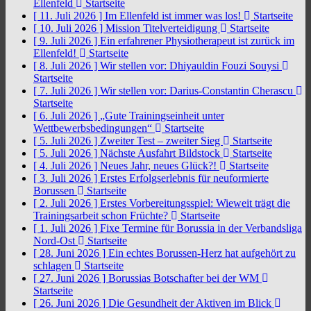
Ellenfeld
Startseite
[ 11. Juli 2026 ]
Im Ellenfeld ist immer was los!
Startseite
[ 10. Juli 2026 ]
Mission Titelverteidigung
Startseite
[ 9. Juli 2026 ]
Ein erfahrener Physiotherapeut ist zurück im
Ellenfeld!
Startseite
[ 8. Juli 2026 ]
Wir stellen vor: Dhiyauldin Fouzi Souysi
Startseite
[ 7. Juli 2026 ]
Wir stellen vor: Darius-Constantin Cherascu
Startseite
[ 6. Juli 2026 ]
„Gute Trainingseinheit unter
Wettbewerbsbedingungen“
Startseite
[ 5. Juli 2026 ]
Zweiter Test – zweiter Sieg
Startseite
[ 5. Juli 2026 ]
Nächste Ausfahrt Bildstock
Startseite
[ 4. Juli 2026 ]
Neues Jahr, neues Glück?!
Startseite
[ 3. Juli 2026 ]
Erstes Erfolgserlebnis für neuformierte
Borussen
Startseite
[ 2. Juli 2026 ]
Erstes Vorbereitungsspiel: Wieweit trägt die
Trainingsarbeit schon Früchte?
Startseite
[ 1. Juli 2026 ]
Fixe Termine für Borussia in der Verbandsliga
Nord-Ost
Startseite
[ 28. Juni 2026 ]
Ein echtes Borussen-Herz hat aufgehört zu
schlagen
Startseite
[ 27. Juni 2026 ]
Borussias Botschafter bei der WM
Startseite
[ 26. Juni 2026 ]
Die Gesundheit der Aktiven im Blick