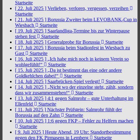
Startseite
[ 22. Juli 2025 ]
Verlieben, verloren, vergessen, verzeihen
Startseite
[ 21. Juli 2025 ]
Borussia Zweiter beim LEVOBANK-Cup in
Wiesbach
Startseite
[ 19. Juli 2025 ]
Saarlandliga-Termine bis zur Winterpause
stehen fest
Startseite
[ 18. Juli 2025 ]
Generalprobe für Borussia
Startseite
[ 17. Juli 2025 ]
Borussia beim Stadionfest in Wiesbach zu
Gast
Startseite
[ 16. Juli 2025 ]
„Ich habe mich noch in keinem Verein so
wohlgefühlt!“
Startseite
[ 15. Juli 2025 ]
„Da ist bestimmt das eine oder andere
Goldkehlchen dabei!“
Startseite
[ 14. Juli 2025 ]
Saarbrücken-Spiel verlegt!
Startseite
[ 14. Juli 2025 ]
„Nicht wo der einzelne steht, zählt, sondern
dass wir zusammenstehen!“
Startseite
[ 13. Juli 2025 ]
4:1 gegen Salmrohr – gute Unterhaltung im
Ellenfeld
Startseite
[ 11. Juli 2025 ]
Nächster Prüfstein: Salmrohr fühlt der
Borussia auf den Zahn
Startseite
[ 10. Juli 2025 ]
1:6 gegen FKP – Fehler zu Helfern machen
Startseite
[ 9. Juli 2025 ]
Heute Abend, 19 Uhr: Standortbestimmung
gegen den FK Pirmasens in Lemberg
Startseite