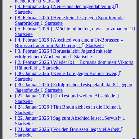
nacheifern!
Startseite
[ 9. Februar 2026 ]
Neues aus der Jugendabteilung
Startseite
[ 8. Februar 2026 ]
Heute kein Test gegen Sportfreunde
Saarbrücken
Startseite
[ 5. Februar 2026 ]
„Möchte mithelfen, etwas aufzubauen!“
Startseite
[ 4. Februar 2026 ]
Abschied von einem Ur-Borussen –
Borussia trauert um Paul Georg †
Startseite
[ 3. Februar 2026 ]
Borussia lebt: Jugend mit sehr
erfolgreichem Wochenende
Startseite
[ 2. Februar 2026 ]
Wieder 8:1 – Borussia dominiert Viktoria
Hühnerfeld
Startseite
[ 30. Januar 2026 ]
Keine Tore gegen Braunschweig
Startseite
[ 30. Januar 2026 ]
Erfolgreicher Testspielauftakt: 8:1 gegen
Jägersfreude
Startseite
[ 27. Januar 2026 ]
Ein Test und weitere Abschiede
Startseite
[ 24. Januar 2026 ]
Tim Braun zieht es in die Heimat
Startseite
[ 22. Januar 2026 ]
Sag zum Abschied leise: „Servus!“
Startseite
[ 21. Januar 2026 ]
Vor den Borussen liegt viel Arbeit
Startseite