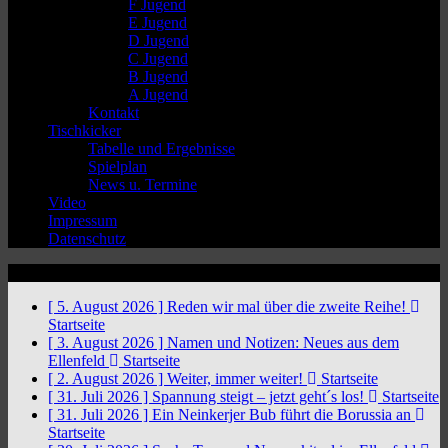
F Jugend
E Jugend
D Jugend
C Jugend
B Jugend
A Jugend
Kontakt
Tischkicker
Tabelle und Ergebnisse
Spielplan
News u. Termine
Video
Impressum
Datenschutz
News Ticker
[ 5. August 2026 ]
Reden wir mal über die zweite Reihe!
Startseite
[ 3. August 2026 ]
Namen und Notizen: Neues aus dem
Ellenfeld
Startseite
[ 2. August 2026 ]
Weiter, immer weiter!
Startseite
[ 31. Juli 2026 ]
Spannung steigt – jetzt geht´s los!
Startseite
[ 31. Juli 2026 ]
Ein Neinkerjer Bub führt die Borussia an
Startseite