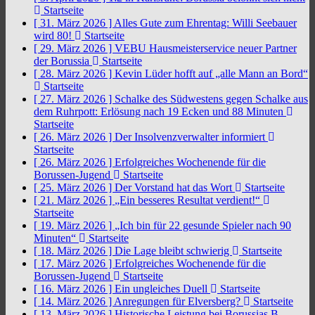
Startseite
[ 31. März 2026 ]
Alles Gute zum Ehrentag: Willi Seebauer
wird 80!
Startseite
[ 29. März 2026 ]
VEBU Hausmeisterservice neuer Partner
der Borussia
Startseite
[ 28. März 2026 ]
Kevin Lüder hofft auf „alle Mann an Bord“
Startseite
[ 27. März 2026 ]
Schalke des Südwestens gegen Schalke aus
dem Ruhrpott: Erlösung nach 19 Ecken und 88 Minuten
Startseite
[ 26. März 2026 ]
Der Insolvenzverwalter informiert
Startseite
[ 26. März 2026 ]
Erfolgreiches Wochenende für die
Borussen-Jugend
Startseite
[ 25. März 2026 ]
Der Vorstand hat das Wort
Startseite
[ 21. März 2026 ]
„Ein besseres Resultat verdient!“
Startseite
[ 19. März 2026 ]
„Ich bin für 22 gesunde Spieler nach 90
Minuten“
Startseite
[ 18. März 2026 ]
Die Lage bleibt schwierig
Startseite
[ 17. März 2026 ]
Erfolgreiches Wochenende für die
Borussen-Jugend
Startseite
[ 16. März 2026 ]
Ein ungleiches Duell
Startseite
[ 14. März 2026 ]
Anregungen für Elversberg?
Startseite
[ 13. März 2026 ]
Historische Leistung bei Borussias B-