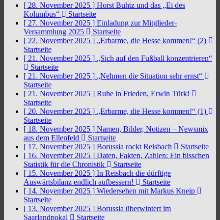
[ 28. November 2025 ]
Horst Buhtz und das „Ei des
Kolumbus“
Startseite
[ 27. November 2025 ]
Einladung zur Mitglieder-
Versammlung 2025
Startseite
[ 22. November 2025 ]
„Erbarme, die Hesse kommen!“ (2)
Startseite
[ 21. November 2025 ]
„Sich auf den Fußball konzentrieren“
Startseite
[ 21. November 2025 ]
„Nehmen die Situation sehr ernst“
Startseite
[ 21. November 2025 ]
Ruhe in Frieden, Erwin Türk!
Startseite
[ 20. November 2025 ]
„Erbarme, die Hesse kommen!“ (1)
Startseite
[ 18. November 2025 ]
Namen, Bilder, Notizen – Newsmix
aus dem Ellenfeld
Startseite
[ 17. November 2025 ]
Borussia rockt Reisbach
Startseite
[ 16. November 2025 ]
Daten, Fakten, Zahlen: Ein bisschen
Statistik für die Chronistik
Startseite
[ 15. November 2025 ]
In Reisbach die dürftige
Auswärtsbilanz endlich aufbessern!
Startseite
[ 14. November 2025 ]
Wiedersehen mit Markus Kneip
Startseite
[ 13. November 2025 ]
Borussia überwintert im
Saarlandpokal
Startseite