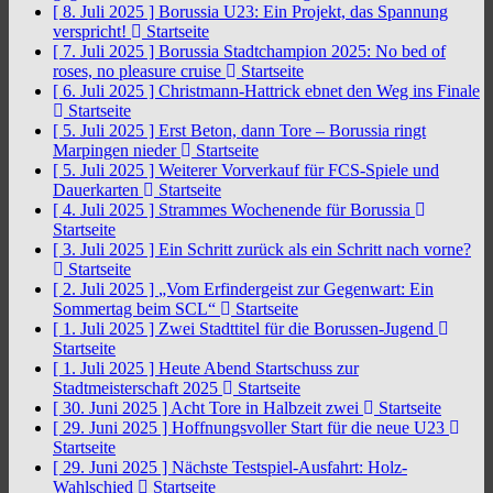
[ 8. Juli 2025 ]
Borussia U23: Ein Projekt, das Spannung
verspricht!
Startseite
[ 7. Juli 2025 ]
Borussia Stadtchampion 2025: No bed of
roses, no pleasure cruise
Startseite
[ 6. Juli 2025 ]
Christmann-Hattrick ebnet den Weg ins Finale
Startseite
[ 5. Juli 2025 ]
Erst Beton, dann Tore – Borussia ringt
Marpingen nieder
Startseite
[ 5. Juli 2025 ]
Weiterer Vorverkauf für FCS-Spiele und
Dauerkarten
Startseite
[ 4. Juli 2025 ]
Strammes Wochenende für Borussia
Startseite
[ 3. Juli 2025 ]
Ein Schritt zurück als ein Schritt nach vorne?
Startseite
[ 2. Juli 2025 ]
„Vom Erfindergeist zur Gegenwart: Ein
Sommertag beim SCL“
Startseite
[ 1. Juli 2025 ]
Zwei Stadttitel für die Borussen-Jugend
Startseite
[ 1. Juli 2025 ]
Heute Abend Startschuss zur
Stadtmeisterschaft 2025
Startseite
[ 30. Juni 2025 ]
Acht Tore in Halbzeit zwei
Startseite
[ 29. Juni 2025 ]
Hoffnungsvoller Start für die neue U23
Startseite
[ 29. Juni 2025 ]
Nächste Testspiel-Ausfahrt: Holz-
Wahlschied
Startseite