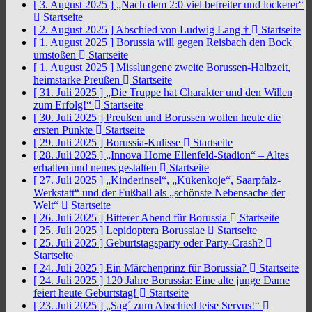
[ 3. August 2025 ]
„Nach dem 2:0 viel befreiter und lockerer“
Startseite
[ 2. August 2025 ]
Abschied von Ludwig Lang †
Startseite
[ 1. August 2025 ]
Borussia will gegen Reisbach den Bock
umstoßen
Startseite
[ 1. August 2025 ]
Misslungene zweite Borussen-Halbzeit,
heimstarke Preußen
Startseite
[ 31. Juli 2025 ]
„Die Truppe hat Charakter und den Willen
zum Erfolg!“
Startseite
[ 30. Juli 2025 ]
Preußen und Borussen wollen heute die
ersten Punkte
Startseite
[ 29. Juli 2025 ]
Borussia-Kulisse
Startseite
[ 28. Juli 2025 ]
„Innova Home Ellenfeld-Stadion“ – Altes
erhalten und neues gestalten
Startseite
[ 27. Juli 2025 ]
„Kinderinsel“, „Kükenkoje“, Saarpfalz-
Werkstatt“ und der Fußball als „schönste Nebensache der
Welt“
Startseite
[ 26. Juli 2025 ]
Bitterer Abend für Borussia
Startseite
[ 25. Juli 2025 ]
Lepidoptera Borussiae
Startseite
[ 25. Juli 2025 ]
Geburtstagsparty oder Party-Crash?
Startseite
[ 24. Juli 2025 ]
Ein Märchenprinz für Borussia?
Startseite
[ 24. Juli 2025 ]
120 Jahre Borussia: Eine alte junge Dame
feiert heute Geburtstag!
Startseite
[ 23. Juli 2025 ]
„Sag´ zum Abschied leise Servus!“