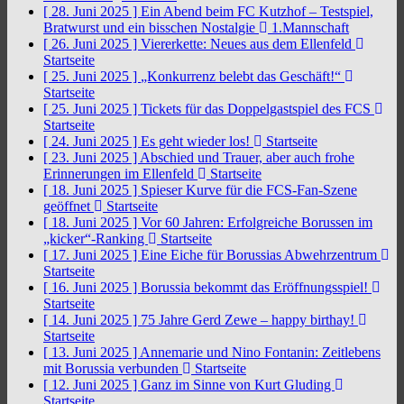
[ 28. Juni 2025 ]
Ein Abend beim FC Kutzhof – Testspiel,
Bratwurst und ein bisschen Nostalgie
1.Mannschaft
[ 26. Juni 2025 ]
Viererkette: Neues aus dem Ellenfeld
Startseite
[ 25. Juni 2025 ]
„Konkurrenz belebt das Geschäft!“
Startseite
[ 25. Juni 2025 ]
Tickets für das Doppelgastspiel des FCS
Startseite
[ 24. Juni 2025 ]
Es geht wieder los!
Startseite
[ 23. Juni 2025 ]
Abschied und Trauer, aber auch frohe
Erinnerungen im Ellenfeld
Startseite
[ 18. Juni 2025 ]
Spieser Kurve für die FCS-Fan-Szene
geöffnet
Startseite
[ 18. Juni 2025 ]
Vor 60 Jahren: Erfolgreiche Borussen im
„kicker“-Ranking
Startseite
[ 17. Juni 2025 ]
Eine Eiche für Borussias Abwehrzentrum
Startseite
[ 16. Juni 2025 ]
Borussia bekommt das Eröffnungsspiel!
Startseite
[ 14. Juni 2025 ]
75 Jahre Gerd Zewe – happy birthay!
Startseite
[ 13. Juni 2025 ]
Annemarie und Nino Fontanin: Zeitlebens
mit Borussia verbunden
Startseite
[ 12. Juni 2025 ]
Ganz im Sinne von Kurt Gluding
Startseite