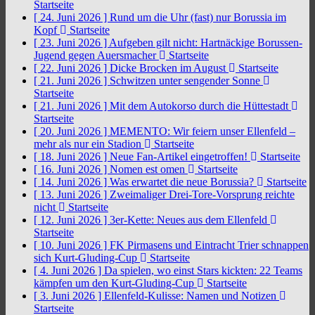
Startseite
[ 24. Juni 2026 ]
Rund um die Uhr (fast) nur Borussia im
Kopf
Startseite
[ 23. Juni 2026 ]
Aufgeben gilt nicht: Hartnäckige Borussen-
Jugend gegen Auersmacher
Startseite
[ 22. Juni 2026 ]
Dicke Brocken im August
Startseite
[ 21. Juni 2026 ]
Schwitzen unter sengender Sonne
Startseite
[ 21. Juni 2026 ]
Mit dem Autokorso durch die Hüttestadt
Startseite
[ 20. Juni 2026 ]
MEMENTO: Wir feiern unser Ellenfeld –
mehr als nur ein Stadion
Startseite
[ 18. Juni 2026 ]
Neue Fan-Artikel eingetroffen!
Startseite
[ 16. Juni 2026 ]
Nomen est omen
Startseite
[ 14. Juni 2026 ]
Was erwartet die neue Borussia?
Startseite
[ 13. Juni 2026 ]
Zweimaliger Drei-Tore-Vorsprung reichte
nicht
Startseite
[ 12. Juni 2026 ]
3er-Kette: Neues aus dem Ellenfeld
Startseite
[ 10. Juni 2026 ]
FK Pirmasens und Eintracht Trier schnappen
sich Kurt-Gluding-Cup
Startseite
[ 4. Juni 2026 ]
Da spielen, wo einst Stars kickten: 22 Teams
kämpfen um den Kurt-Gluding-Cup
Startseite
[ 3. Juni 2026 ]
Ellenfeld-Kulisse: Namen und Notizen
Startseite