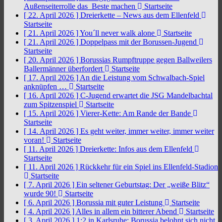
Außenseiterrolle das Beste machen
Startseite
[ 22. April 2026 ]
Dreierkette – News aus dem Ellenfeld
Startseite
[ 21. April 2026 ]
You´ll never walk alone
Startseite
[ 21. April 2026 ]
Doppelpass mit der Borussen-Jugend
Startseite
[ 20. April 2026 ]
Borussias Rumpftruppe gegen Ballweilers
Ballermänner überfordert
Startseite
[ 17. April 2026 ]
An die Leistung vom Schwalbach-Spiel
anknüpfen …
Startseite
[ 16. April 2026 ]
C-Jugend erwartet die JSG Mandelbachtal
zum Spitzenspiel
Startseite
[ 15. April 2026 ]
Vierer-Kette: Am Rande der Bande
Startseite
[ 14. April 2026 ]
Es geht weiter, immer weiter, immer weiter
voran!
Startseite
[ 11. April 2026 ]
Dreierkette: Infos aus dem Ellenfeld
Startseite
[ 11. April 2026 ]
Rückkehr für ein Spiel ins Ellenfeld-Stadion
Startseite
[ 7. April 2026 ]
Ein seltener Geburtstag: Der „weiße Blitz“
wurde 90!
Startseite
[ 6. April 2026 ]
Borussia mit guter Leistung
Startseite
[ 4. April 2026 ]
Alles in allem ein bitterer Abend
Startseite
[ 3. April 2026 ]
1:2 in Karlsruhe: Borussia belohnt sich nicht