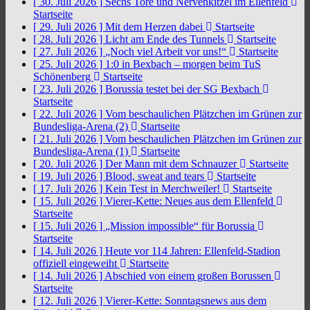
[ 30. Juli 2026 ]
Sechs Tore und Nervenkitzel im Ellenfeld
Startseite
[ 29. Juli 2026 ]
Mit dem Herzen dabei
Startseite
[ 28. Juli 2026 ]
Licht am Ende des Tunnels
Startseite
[ 27. Juli 2026 ]
„Noch viel Arbeit vor uns!“
Startseite
[ 25. Juli 2026 ]
1:0 in Bexbach – morgen beim TuS
Schönenberg
Startseite
[ 23. Juli 2026 ]
Borussia testet bei der SG Bexbach
Startseite
[ 22. Juli 2026 ]
Vom beschaulichen Plätzchen im Grünen zur
Bundesliga-Arena (2)
Startseite
[ 21. Juli 2026 ]
Vom beschaulichen Plätzchen im Grünen zur
Bundesliga-Arena (1)
Startseite
[ 20. Juli 2026 ]
Der Mann mit dem Schnauzer
Startseite
[ 19. Juli 2026 ]
Blood, sweat and tears
Startseite
[ 17. Juli 2026 ]
Kein Test in Merchweiler!
Startseite
[ 15. Juli 2026 ]
Vierer-Kette: Neues aus dem Ellenfeld
Startseite
[ 15. Juli 2026 ]
„Mission impossible“ für Borussia
Startseite
[ 14. Juli 2026 ]
Heute vor 114 Jahren: Ellenfeld-Stadion
offiziell eingeweiht
Startseite
[ 14. Juli 2026 ]
Abschied von einem großen Borussen
Startseite
[ 12. Juli 2026 ]
Vierer-Kette: Sonntagsnews aus dem