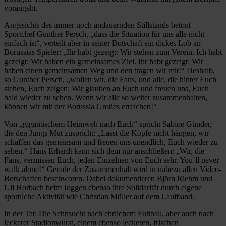
vorangeht.
Angesichts des immer noch andauernden Stillstands betont
Sportchef Gunther Persch, „dass die Situation für uns alle nicht
einfach ist“, verteilt aber in seiner Botschaft ein dickes Lob an
Borussias Spieler: „Ihr habt gezeigt: Wir stehen zum Verein. Ich habt
gezeigt: Wir haben ein gemeinsames Ziel. Ihr habt gezeigt: Wir
haben einen gemeinsamen Weg und den tragen wir mit!“ Deshalb,
so Gunther Persch, „wollen wir, die Fans, und alle, die hinter Euch
stehen, Euch zeigen: Wir glauben an Euch und freuen uns, Euch
bald wieder zu sehen. Wenn wir alle so weiter zusammenhalten,
können wir mit der Borussia Großes erreichen!“
Von „gigantischem Heimweh nach Euch“ spricht Sabine Günder,
die den Jungs Mut zuspricht: „Lasst die Köpfe nicht hängen, wir
schaffen das gemeinsam und freuen uns unendlich, Euch wieder zu
sehen.“ Hans Erhardt kann sich dem nur anschließen: „Wir, die
Fans, vermissen Euch, jeden Einzelnen von Euch sehr. You´ll never
walk alone!“ Gerade der Zusammenhalt wird in nahezu allen Video-
Botschaften beschworen. Dabei dokumentieren Björn Riehm und
Uli Horbach beim Joggen ebenso ihre Solidarität durch eigene
sportliche Aktivität wie Christian Müller auf dem Laufband.
In der Tat: Die Sehnsucht nach ehrlichem Fußball, aber auch nach
leckerer Stadionwurst, einem ebenso leckeren, frischen