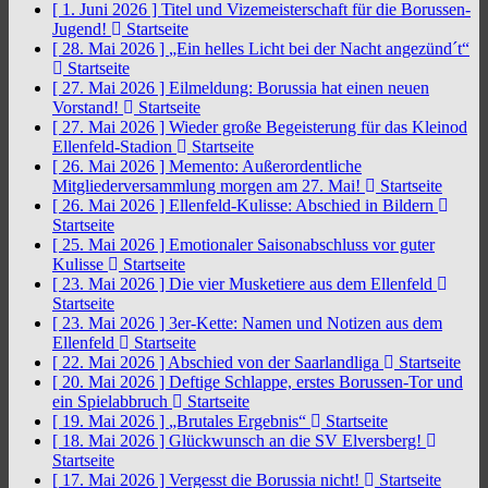
[ 1. Juni 2026 ]
Titel und Vizemeisterschaft für die Borussen-
Jugend!
Startseite
[ 28. Mai 2026 ]
„Ein helles Licht bei der Nacht angezünd´t“
Startseite
[ 27. Mai 2026 ]
Eilmeldung: Borussia hat einen neuen
Vorstand!
Startseite
[ 27. Mai 2026 ]
Wieder große Begeisterung für das Kleinod
Ellenfeld-Stadion
Startseite
[ 26. Mai 2026 ]
Memento: Außerordentliche
Mitgliederversammlung morgen am 27. Mai!
Startseite
[ 26. Mai 2026 ]
Ellenfeld-Kulisse: Abschied in Bildern
Startseite
[ 25. Mai 2026 ]
Emotionaler Saisonabschluss vor guter
Kulisse
Startseite
[ 23. Mai 2026 ]
Die vier Musketiere aus dem Ellenfeld
Startseite
[ 23. Mai 2026 ]
3er-Kette: Namen und Notizen aus dem
Ellenfeld
Startseite
[ 22. Mai 2026 ]
Abschied von der Saarlandliga
Startseite
[ 20. Mai 2026 ]
Deftige Schlappe, erstes Borussen-Tor und
ein Spielabbruch
Startseite
[ 19. Mai 2026 ]
„Brutales Ergebnis“
Startseite
[ 18. Mai 2026 ]
Glückwunsch an die SV Elversberg!
Startseite
[ 17. Mai 2026 ]
Vergesst die Borussia nicht!
Startseite