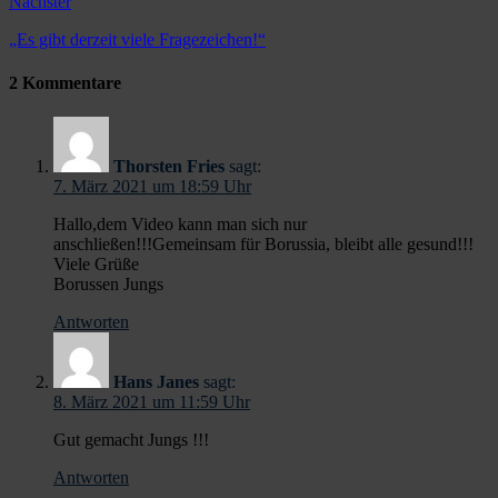
Nächster
„Es gibt derzeit viele Fragezeichen!“
2 Kommentare
Thorsten Fries
sagt:
7. März 2021 um 18:59 Uhr
Hallo,dem Video kann man sich nur
anschließen!!!Gemeinsam für Borussia, bleibt alle gesund!!!
Viele Grüße
Borussen Jungs
Antworten
Hans Janes
sagt:
8. März 2021 um 11:59 Uhr
Gut gemacht Jungs !!!
Antworten