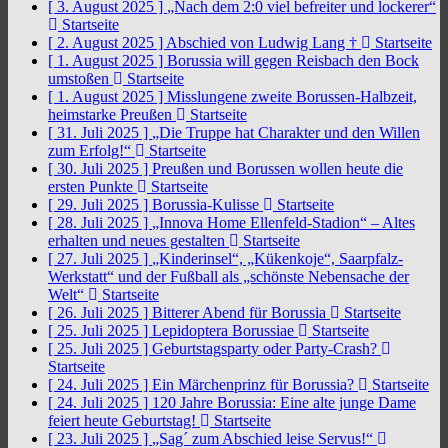
[ 3. August 2025 ]
„Nach dem 2:0 viel befreiter und lockerer“
Startseite
[ 2. August 2025 ]
Abschied von Ludwig Lang †
Startseite
[ 1. August 2025 ]
Borussia will gegen Reisbach den Bock
umstoßen
Startseite
[ 1. August 2025 ]
Misslungene zweite Borussen-Halbzeit,
heimstarke Preußen
Startseite
[ 31. Juli 2025 ]
„Die Truppe hat Charakter und den Willen
zum Erfolg!“
Startseite
[ 30. Juli 2025 ]
Preußen und Borussen wollen heute die
ersten Punkte
Startseite
[ 29. Juli 2025 ]
Borussia-Kulisse
Startseite
[ 28. Juli 2025 ]
„Innova Home Ellenfeld-Stadion“ – Altes
erhalten und neues gestalten
Startseite
[ 27. Juli 2025 ]
„Kinderinsel“, „Kükenkoje“, Saarpfalz-
Werkstatt“ und der Fußball als „schönste Nebensache der
Welt“
Startseite
[ 26. Juli 2025 ]
Bitterer Abend für Borussia
Startseite
[ 25. Juli 2025 ]
Lepidoptera Borussiae
Startseite
[ 25. Juli 2025 ]
Geburtstagsparty oder Party-Crash?
Startseite
[ 24. Juli 2025 ]
Ein Märchenprinz für Borussia?
Startseite
[ 24. Juli 2025 ]
120 Jahre Borussia: Eine alte junge Dame
feiert heute Geburtstag!
Startseite
[ 23. Juli 2025 ]
„Sag´ zum Abschied leise Servus!“