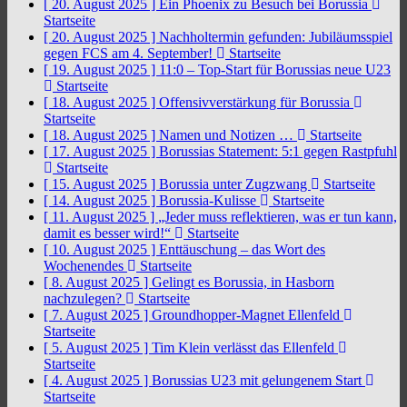
[ 20. August 2025 ]
Ein Phoenix zu Besuch bei Borussia
Startseite
[ 20. August 2025 ]
Nachholtermin gefunden: Jubiläumsspiel
gegen FCS am 4. September!
Startseite
[ 19. August 2025 ]
11:0 – Top-Start für Borussias neue U23
Startseite
[ 18. August 2025 ]
Offensivverstärkung für Borussia
Startseite
[ 18. August 2025 ]
Namen und Notizen …
Startseite
[ 17. August 2025 ]
Borussias Statement: 5:1 gegen Rastpfuhl
Startseite
[ 15. August 2025 ]
Borussia unter Zugzwang
Startseite
[ 14. August 2025 ]
Borussia-Kulisse
Startseite
[ 11. August 2025 ]
„Jeder muss reflektieren, was er tun kann,
damit es besser wird!“
Startseite
[ 10. August 2025 ]
Enttäuschung – das Wort des
Wochenendes
Startseite
[ 8. August 2025 ]
Gelingt es Borussia, in Hasborn
nachzulegen?
Startseite
[ 7. August 2025 ]
Groundhopper-Magnet Ellenfeld
Startseite
[ 5. August 2025 ]
Tim Klein verlässt das Ellenfeld
Startseite
[ 4. August 2025 ]
Borussias U23 mit gelungenem Start
Startseite