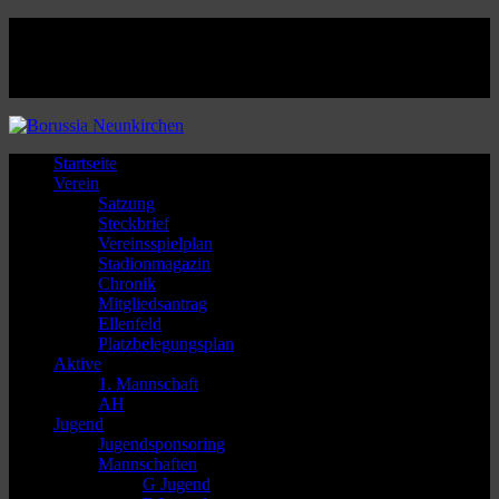
Facebook
Twitter
Instagram
Youtube
Startseite
Verein
Satzung
Steckbrief
Vereinsspielplan
Stadionmagazin
Chronik
Mitgliedsantrag
Ellenfeld
Platzbelegungsplan
Aktive
1. Mannschaft
AH
Jugend
Jugendsponsoring
Mannschaften
G Jugend