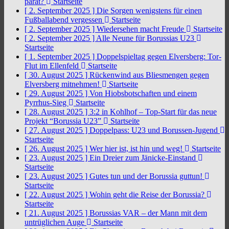
parat?
Startseite
[ 2. September 2025 ]
Die Sorgen wenigstens für einen
Fußballabend vergessen
Startseite
[ 2. September 2025 ]
Wiedersehen macht Freude
Startseite
[ 2. September 2025 ]
Alle Neune für Borussias U23
Startseite
[ 1. September 2025 ]
Doppelspieltag gegen Elversberg: Tor-
Flut im Ellenfeld
Startseite
[ 30. August 2025 ]
Rückenwind aus Bliesmengen gegen
Elversberg mitnehmen!
Startseite
[ 29. August 2025 ]
Von Hiobsbotschaften und einem
Pyrrhus-Sieg
Startseite
[ 28. August 2025 ]
3:2 in Kohlhof – Top-Start für das neue
Projekt “Borussia U23”
Startseite
[ 27. August 2025 ]
Doppelpass: U23 und Borussen-Jugend
Startseite
[ 26. August 2025 ]
Wer hier ist, ist hin und weg!
Startseite
[ 23. August 2025 ]
Ein Dreier zum Jänicke-Einstand
Startseite
[ 23. August 2025 ]
Gutes tun und der Borussia guttun!
Startseite
[ 22. August 2025 ]
Wohin geht die Reise der Borussia?
Startseite
[ 21. August 2025 ]
Borussias VAR – der Mann mit dem
untrüglichen Auge
Startseite