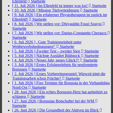
Ellenfeld
Startseite
[ 11. Juli 2026 ]
Im Ellenfeld ist immer was los!
Startseite
[ 10. Juli 2026 ]
Mission Titelverteidigung
Startseite
[ 9. Juli 2026 ]
Ein erfahrener Physiotherapeut ist zurück im
Ellenfeld!
Startseite
[ 8. Juli 2026 ]
Wir stellen vor: Dhiyauldin Fouzi Souysi
Startseite
[ 7. Juli 2026 ]
Wir stellen vor: Darius-Constantin Cherascu
Startseite
[ 6. Juli 2026 ]
„Gute Trainingseinheit unter
Wettbewerbsbedingungen“
Startseite
[ 5. Juli 2026 ]
Zweiter Test – zweiter Sieg
Startseite
[ 5. Juli 2026 ]
Nächste Ausfahrt Bildstock
Startseite
[ 4. Juli 2026 ]
Neues Jahr, neues Glück?!
Startseite
[ 3. Juli 2026 ]
Erstes Erfolgserlebnis für neuformierte
Borussen
Startseite
[ 2. Juli 2026 ]
Erstes Vorbereitungsspiel: Wieweit trägt die
Trainingsarbeit schon Früchte?
Startseite
[ 1. Juli 2026 ]
Fixe Termine für Borussia in der Verbandsliga
Nord-Ost
Startseite
[ 28. Juni 2026 ]
Ein echtes Borussen-Herz hat aufgehört zu
schlagen
Startseite
[ 27. Juni 2026 ]
Borussias Botschafter bei der WM
Startseite
[ 26. Juni 2026 ]
Die Gesundheit der Aktiven im Blick