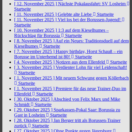
[ 12. November 2025 ]
Nächste Pokalausfahrt: SV Losheim
Startseite
[ 11. November 2025 ]
Gelebte alte Liebe
Startseite
[ 11. November 2025 ]
Viel los bei der Borussen-Jugend!
Startseite
[ 10. November 2025 ]
1:3 auf dem Kieselhumes –
Rückschlag für Borussia
Startseite
[ 8. November 2025 ]
Auf ein Neues: Traditionsduell auf dem
Kieselhumes
Startseite
[ 7. November 2025 ]
Happy birthday, Horst Schauß – ein
Borusse im Unterhemd ist 80!
Startseite
[ 4. November 2025 ]
Notizen aus dem Ellenfeld
Startseite
[ 3. November 2025 ]
Verdienter Lohn für viel Leidenschaft!
Startseite
[ 1. November 2025 ]
Mit neuem Schwung gegen Köllerbach
Startseite
[ 1. November 2025 ]
Premiere für das neue Trainer-Duo im
Ellenfeld
Startseite
[ 30. Oktober 2025 ]
Abschied von Felix Marx und Mike
Schmidt
Startseite
[ 29. Oktober 2025 ]
Sparkassen-Pokal Saar: Borussia zu
Gast in Losheim
Startseite
[ 28. Oktober 2025 ]
Jan Berger tritt als Borussen-Trainer
zurück
Startseite
[ 27. Oktober 2025 ]
Ohne Punkte gegen Jägersburg