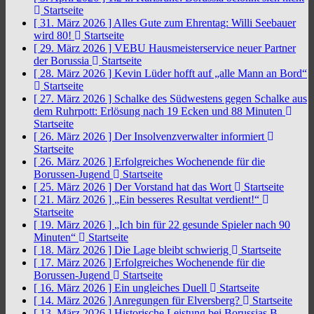
Startseite
[ 31. März 2026 ]
Alles Gute zum Ehrentag: Willi Seebauer
wird 80!
Startseite
[ 29. März 2026 ]
VEBU Hausmeisterservice neuer Partner
der Borussia
Startseite
[ 28. März 2026 ]
Kevin Lüder hofft auf „alle Mann an Bord“
Startseite
[ 27. März 2026 ]
Schalke des Südwestens gegen Schalke aus
dem Ruhrpott: Erlösung nach 19 Ecken und 88 Minuten
Startseite
[ 26. März 2026 ]
Der Insolvenzverwalter informiert
Startseite
[ 26. März 2026 ]
Erfolgreiches Wochenende für die
Borussen-Jugend
Startseite
[ 25. März 2026 ]
Der Vorstand hat das Wort
Startseite
[ 21. März 2026 ]
„Ein besseres Resultat verdient!“
Startseite
[ 19. März 2026 ]
„Ich bin für 22 gesunde Spieler nach 90
Minuten“
Startseite
[ 18. März 2026 ]
Die Lage bleibt schwierig
Startseite
[ 17. März 2026 ]
Erfolgreiches Wochenende für die
Borussen-Jugend
Startseite
[ 16. März 2026 ]
Ein ungleiches Duell
Startseite
[ 14. März 2026 ]
Anregungen für Elversberg?
Startseite
[ 13. März 2026 ]
Historische Leistung bei Borussias B-