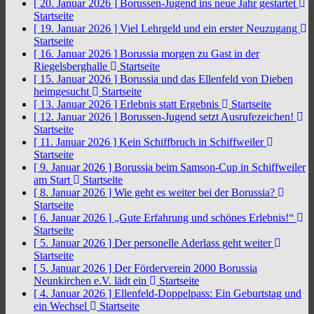
[ 20. Januar 2026 ]
Borussen-Jugend ins neue Jahr gestartet
Startseite
[ 19. Januar 2026 ]
Viel Lehrgeld und ein erster Neuzugang
Startseite
[ 16. Januar 2026 ]
Borussia morgen zu Gast in der
Riegelsberghalle
Startseite
[ 15. Januar 2026 ]
Borussia und das Ellenfeld von Dieben
heimgesucht
Startseite
[ 13. Januar 2026 ]
Erlebnis statt Ergebnis
Startseite
[ 12. Januar 2026 ]
Borussen-Jugend setzt Ausrufezeichen!
Startseite
[ 11. Januar 2026 ]
Kein Schiffbruch in Schiffweiler
Startseite
[ 9. Januar 2026 ]
Borussia beim Samson-Cup in Schiffweiler
am Start
Startseite
[ 8. Januar 2026 ]
Wie geht es weiter bei der Borussia?
Startseite
[ 6. Januar 2026 ]
„Gute Erfahrung und schönes Erlebnis!“
Startseite
[ 5. Januar 2026 ]
Der personelle Aderlass geht weiter
Startseite
[ 5. Januar 2026 ]
Der Förderverein 2000 Borussia
Neunkirchen e.V. lädt ein
Startseite
[ 4. Januar 2026 ]
Ellenfeld-Doppelpass: Ein Geburtstag und
ein Wechsel
Startseite