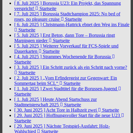
[ 8. Juli 2025 ]
Borussia U23: Ein Projekt, das Spannung
verspricht!
Startseite
[ 7. Juli 2025 ]
Borussia Stadtchampion 2025: No bed of
roses, no pleasure cruise
Startseite
[ 6. Juli 2025 ]
Christmann-Hattrick ebnet den Weg ins Finale
Startseite
[ 5. Juli 2025 ]
Erst Beton, dann Tore – Borussia ringt
Marpingen nieder
Startseite
[ 5. Juli 2025 ]
Weiterer Vorverkauf für FCS-Spiele und
Dauerkarten
Startseite
[ 4. Juli 2025 ]
Strammes Wochenende für Borussia
Startseite
[ 3. Juli 2025 ]
Ein Schritt zurück als ein Schritt nach vorne?
Startseite
[ 2. Juli 2025 ]
„Vom Erfindergeist zur Gegenwart: Ein
Sommertag beim SCL“
Startseite
[ 1. Juli 2025 ]
Zwei Stadttitel für die Borussen-Jugend
Startseite
[ 1. Juli 2025 ]
Heute Abend Startschuss zur
Stadtmeisterschaft 2025
Startseite
[ 30. Juni 2025 ]
Acht Tore in Halbzeit zwei
Startseite
[ 29. Juni 2025 ]
Hoffnungsvoller Start für die neue U23
Startseite
[ 29. Juni 2025 ]
Nächste Testspiel-Ausfahrt: Holz-
Wahlschied
Startseite