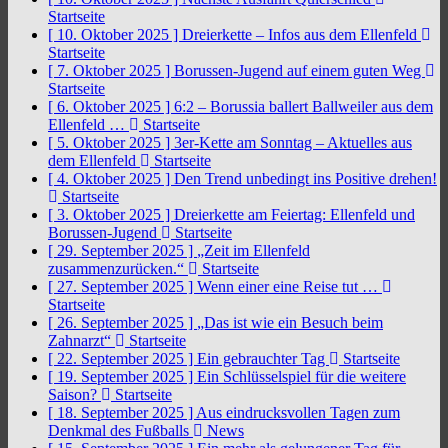
Startseite
[ 10. Oktober 2025 ]
Dreierkette – Infos aus dem Ellenfeld
Startseite
[ 7. Oktober 2025 ]
Borussen-Jugend auf einem guten Weg
Startseite
[ 6. Oktober 2025 ]
6:2 – Borussia ballert Ballweiler aus dem
Ellenfeld …
Startseite
[ 5. Oktober 2025 ]
3er-Kette am Sonntag – Aktuelles aus
dem Ellenfeld
Startseite
[ 4. Oktober 2025 ]
Den Trend unbedingt ins Positive drehen!
Startseite
[ 3. Oktober 2025 ]
Dreierkette am Feiertag: Ellenfeld und
Borussen-Jugend
Startseite
[ 29. September 2025 ]
„Zeit im Ellenfeld
zusammenzurücken.“
Startseite
[ 27. September 2025 ]
Wenn einer eine Reise tut …
Startseite
[ 26. September 2025 ]
„Das ist wie ein Besuch beim
Zahnarzt“
Startseite
[ 22. September 2025 ]
Ein gebrauchter Tag
Startseite
[ 19. September 2025 ]
Ein Schlüsselspiel für die weitere
Saison?
Startseite
[ 18. September 2025 ]
Aus eindrucksvollen Tagen zum
Denkmal des Fußballs
News