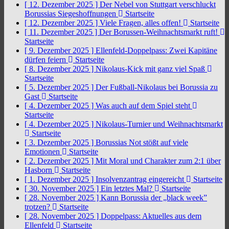
[ 12. Dezember 2025 ]
Der Nebel von Stuttgart verschluckt
Borussias Siegeshoffnungen
Startseite
[ 12. Dezember 2025 ]
Viele Fragen, alles offen!
Startseite
[ 11. Dezember 2025 ]
Der Borussen-Weihnachtsmarkt ruft!
Startseite
[ 9. Dezember 2025 ]
Ellenfeld-Doppelpass: Zwei Kapitäne
dürfen feiern
Startseite
[ 8. Dezember 2025 ]
Nikolaus-Kick mit ganz viel Spaß
Startseite
[ 5. Dezember 2025 ]
Der Fußball-Nikolaus bei Borussia zu
Gast
Startseite
[ 4. Dezember 2025 ]
Was auch auf dem Spiel steht
Startseite
[ 4. Dezember 2025 ]
Nikolaus-Turnier und Weihnachtsmarkt
Startseite
[ 3. Dezember 2025 ]
Borussias Not stößt auf viele
Emotionen
Startseite
[ 2. Dezember 2025 ]
Mit Moral und Charakter zum 2:1 über
Hasborn
Startseite
[ 1. Dezember 2025 ]
Insolvenzantrag eingereicht
Startseite
[ 30. November 2025 ]
Ein letztes Mal?
Startseite
[ 28. November 2025 ]
Kann Borussia der „black week”
trotzen?
Startseite
[ 28. November 2025 ]
Doppelpass: Aktuelles aus dem
Ellenfeld
Startseite