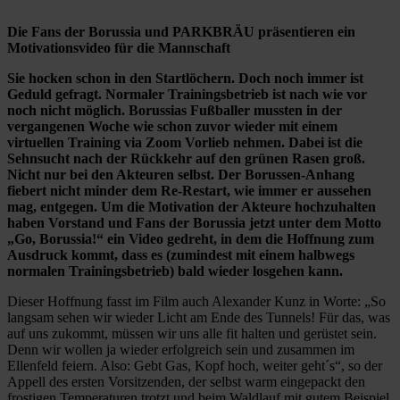
Die Fans der Borussia und PARKBRÄU präsentieren ein
Motivationsvideo für die Mannschaft
Sie hocken schon in den Startlöchern. Doch noch immer ist
Geduld gefragt. Normaler Trainingsbetrieb ist nach wie vor
noch nicht möglich. Borussias Fußballer mussten in der
vergangenen Woche wie schon zuvor wieder mit einem
virtuellen Training via Zoom Vorlieb nehmen. Dabei ist die
Sehnsucht nach der Rückkehr auf den grünen Rasen groß.
Nicht nur bei den Akteuren selbst. Der Borussen-Anhang
fiebert nicht minder dem Re-Restart, wie immer er aussehen
mag, entgegen. Um die Motivation der Akteure hochzuhalten
haben Vorstand und Fans der Borussia jetzt unter dem Motto
„Go, Borussia!“ ein Video gedreht, in dem die Hoffnung zum
Ausdruck kommt, dass es (zumindest mit einem halbwegs
normalen Trainingsbetrieb) bald wieder losgehen kann.
Dieser Hoffnung fasst im Film auch Alexander Kunz in Worte: „So
langsam sehen wir wieder Licht am Ende des Tunnels! Für das, was
auf uns zukommt, müssen wir uns alle fit halten und gerüstet sein.
Denn wir wollen ja wieder erfolgreich sein und zusammen im
Ellenfeld feiern. Also: Gebt Gas, Kopf hoch, weiter geht´s“, so der
Appell des ersten Vorsitzenden, der selbst warm eingepackt den
frostigen Temperaturen trotzt und beim Waldlauf mit gutem Beispiel