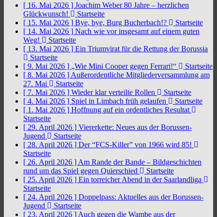
[ 16. Mai 2026 ]
Joachim Weber 80 Jahre – herzlichen
Glückwunsch!
Startseite
[ 15. Mai 2026 ]
Bye, bye, Burg Bucherbach!?
Startseite
[ 14. Mai 2026 ]
Nach wie vor insgesamt auf einem guten
Weg!
Startseite
[ 13. Mai 2026 ]
Ein Triumvirat für die Rettung der Borussia
Startseite
[ 9. Mai 2026 ]
„Wie Mini Cooper gegen Ferrari!“
Startseite
[ 8. Mai 2026 ]
Außerordentliche Mitgliederversammlung am
27. Mai
Startseite
[ 7. Mai 2026 ]
Wieder klar verteilte Rollen
Startseite
[ 4. Mai 2026 ]
Spiel in Limbach früh gelaufen
Startseite
[ 1. Mai 2026 ]
Hoffnung auf ein ordentliches Resultat
Startseite
[ 29. April 2026 ]
Viererkette: Neues aus der Borussen-
Jugend
Startseite
[ 28. April 2026 ]
Der “FCS-Killer” von 1966 wird 85!
Startseite
[ 26. April 2026 ]
Am Rande der Bande – Bildgeschichten
rund um das Spiel gegen Quierschied
Startseite
[ 25. April 2026 ]
Ein torreicher Abend in der Saarlandliga
Startseite
[ 24. April 2026 ]
Doppelpass: Aktuelles aus der Borussen-
Jugend
Startseite
[ 23. April 2026 ]
Auch gegen die Wambe aus der