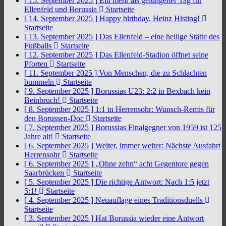
[ 15. September 2025 ]
Ein mehr als gelungener Tag für
Ellenfeld und Borussia
Startseite
[ 14. September 2025 ]
Happy birthday, Heinz Histing!
Startseite
[ 13. September 2025 ]
Das Ellenfeld – eine heilige Stätte des
Fußballs
Startseite
[ 12. September 2025 ]
Das Ellenfeld-Stadion öffnet seine
Pforten
Startseite
[ 11. September 2025 ]
Von Menschen, die zu Schlachten
bummeln
Startseite
[ 9. September 2025 ]
Borussias U23: 2:2 in Bexbach kein
Beinbruch!
Startseite
[ 8. September 2025 ]
1:1 in Herrensohr: Wunsch-Remis für
den Borussen-Doc
Startseite
[ 7. September 2025 ]
Borussias Finalgegner von 1959 ist 125
Jahre alt!
Startseite
[ 6. September 2025 ]
Weiter, immer weiter: Nächste Ausfahrt
Herrensohr
Startseite
[ 6. September 2025 ]
„Ohne zehn“ acht Gegentore gegen
Saarbrücken
Startseite
[ 5. September 2025 ]
Die richtige Antwort: Nach 1:5 jetzt
5:1!
Startseite
[ 4. September 2025 ]
Neuauflage eines Traditionsduells
Startseite
[ 3. September 2025 ]
Hat Borussia wieder eine Antwort