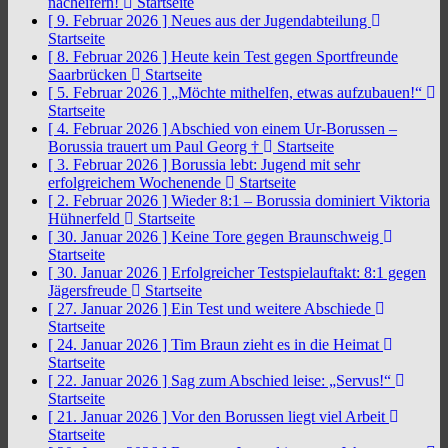
nacheifern!
Startseite
[ 9. Februar 2026 ]
Neues aus der Jugendabteilung
Startseite
[ 8. Februar 2026 ]
Heute kein Test gegen Sportfreunde
Saarbrücken
Startseite
[ 5. Februar 2026 ]
„Möchte mithelfen, etwas aufzubauen!“
Startseite
[ 4. Februar 2026 ]
Abschied von einem Ur-Borussen –
Borussia trauert um Paul Georg †
Startseite
[ 3. Februar 2026 ]
Borussia lebt: Jugend mit sehr
erfolgreichem Wochenende
Startseite
[ 2. Februar 2026 ]
Wieder 8:1 – Borussia dominiert Viktoria
Hühnerfeld
Startseite
[ 30. Januar 2026 ]
Keine Tore gegen Braunschweig
Startseite
[ 30. Januar 2026 ]
Erfolgreicher Testspielauftakt: 8:1 gegen
Jägersfreude
Startseite
[ 27. Januar 2026 ]
Ein Test und weitere Abschiede
Startseite
[ 24. Januar 2026 ]
Tim Braun zieht es in die Heimat
Startseite
[ 22. Januar 2026 ]
Sag zum Abschied leise: „Servus!“
Startseite
[ 21. Januar 2026 ]
Vor den Borussen liegt viel Arbeit
Startseite