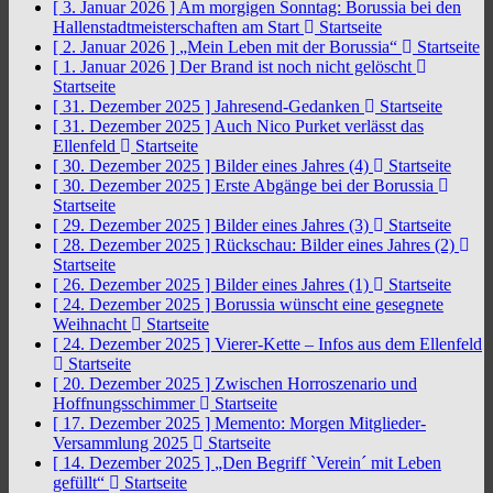
[ 3. Januar 2026 ]
Am morgigen Sonntag: Borussia bei den
Hallenstadtmeisterschaften am Start
Startseite
[ 2. Januar 2026 ]
„Mein Leben mit der Borussia“
Startseite
[ 1. Januar 2026 ]
Der Brand ist noch nicht gelöscht
Startseite
[ 31. Dezember 2025 ]
Jahresend-Gedanken
Startseite
[ 31. Dezember 2025 ]
Auch Nico Purket verlässt das
Ellenfeld
Startseite
[ 30. Dezember 2025 ]
Bilder eines Jahres (4)
Startseite
[ 30. Dezember 2025 ]
Erste Abgänge bei der Borussia
Startseite
[ 29. Dezember 2025 ]
Bilder eines Jahres (3)
Startseite
[ 28. Dezember 2025 ]
Rückschau: Bilder eines Jahres (2)
Startseite
[ 26. Dezember 2025 ]
Bilder eines Jahres (1)
Startseite
[ 24. Dezember 2025 ]
Borussia wünscht eine gesegnete
Weihnacht
Startseite
[ 24. Dezember 2025 ]
Vierer-Kette – Infos aus dem Ellenfeld
Startseite
[ 20. Dezember 2025 ]
Zwischen Horroszenario und
Hoffnungsschimmer
Startseite
[ 17. Dezember 2025 ]
Memento: Morgen Mitglieder-
Versammlung 2025
Startseite
[ 14. Dezember 2025 ]
„Den Begriff `Verein´ mit Leben
gefüllt“
Startseite