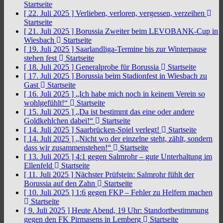
Startseite
[ 22. Juli 2025 ]
Verlieben, verloren, vergessen, verzeihen
Startseite
[ 21. Juli 2025 ]
Borussia Zweiter beim LEVOBANK-Cup in
Wiesbach
Startseite
[ 19. Juli 2025 ]
Saarlandliga-Termine bis zur Winterpause
stehen fest
Startseite
[ 18. Juli 2025 ]
Generalprobe für Borussia
Startseite
[ 17. Juli 2025 ]
Borussia beim Stadionfest in Wiesbach zu
Gast
Startseite
[ 16. Juli 2025 ]
„Ich habe mich noch in keinem Verein so
wohlgefühlt!“
Startseite
[ 15. Juli 2025 ]
„Da ist bestimmt das eine oder andere
Goldkehlchen dabei!“
Startseite
[ 14. Juli 2025 ]
Saarbrücken-Spiel verlegt!
Startseite
[ 14. Juli 2025 ]
„Nicht wo der einzelne steht, zählt, sondern
dass wir zusammenstehen!“
Startseite
[ 13. Juli 2025 ]
4:1 gegen Salmrohr – gute Unterhaltung im
Ellenfeld
Startseite
[ 11. Juli 2025 ]
Nächster Prüfstein: Salmrohr fühlt der
Borussia auf den Zahn
Startseite
[ 10. Juli 2025 ]
1:6 gegen FKP – Fehler zu Helfern machen
Startseite
[ 9. Juli 2025 ]
Heute Abend, 19 Uhr: Standortbestimmung
gegen den FK Pirmasens in Lemberg
Startseite