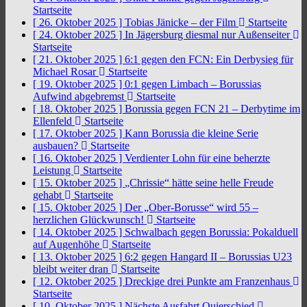
Startseite
[ 26. Oktober 2025 ]
Tobias Jänicke – der Film
Startseite
[ 24. Oktober 2025 ]
In Jägersburg diesmal nur Außenseiter
Startseite
[ 21. Oktober 2025 ]
6:1 gegen den FCN: Ein Derbysieg für
Michael Rosar
Startseite
[ 19. Oktober 2025 ]
0:1 gegen Limbach – Borussias
Aufwind abgebremst
Startseite
[ 18. Oktober 2025 ]
Borussia gegen FCN 21 – Derbytime im
Ellenfeld
Startseite
[ 17. Oktober 2025 ]
Kann Borussia die kleine Serie
ausbauen?
Startseite
[ 16. Oktober 2025 ]
Verdienter Lohn für eine beherzte
Leistung
Startseite
[ 15. Oktober 2025 ]
„Chrissie“ hätte seine helle Freude
gehabt
Startseite
[ 15. Oktober 2025 ]
Der „Ober-Borusse“ wird 55 –
herzlichen Glückwunsch!
Startseite
[ 14. Oktober 2025 ]
Schwalbach gegen Borussia: Pokalduell
auf Augenhöhe
Startseite
[ 13. Oktober 2025 ]
6:2 gegen Hangard II – Borussias U23
bleibt weiter dran
Startseite
[ 12. Oktober 2025 ]
Dreckige drei Punkte am Franzenhaus
Startseite
[ 10. Oktober 2025 ]
Nächste Ausfahrt Quierschied