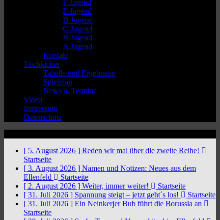
F Jugend
E Jugend
D Jugend
C Jugend
B Jugend
A Jugend
Kontakt
Tischkicker
Tabelle und Ergebnisse
Spielplan
News u. Termine
Video
Impressum
Datenschutz
News Ticker
[ 5. August 2026 ]
Reden wir mal über die zweite Reihe!
Startseite
[ 3. August 2026 ]
Namen und Notizen: Neues aus dem
Ellenfeld
Startseite
[ 2. August 2026 ]
Weiter, immer weiter!
Startseite
[ 31. Juli 2026 ]
Spannung steigt – jetzt geht´s los!
Startseite
[ 31. Juli 2026 ]
Ein Neinkerjer Bub führt die Borussia an
Startseite