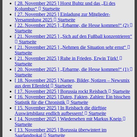
[ 28. November 2025 ]
Horst Buhtz und das „Ei des
Kolumbus“
Startseite
[ 27. November 2025 ]
Einladung zur Mitglieder-
Versammlung 2025
Startseite
[ 22. November 2025 ]
„Erbarme, die Hesse kommen!“ (2)
Startseite
[ 21. November 2025 ]
„Sich auf den Fußball konzentrieren“
Startseite
[ 21. November 2025 ]
„Nehmen die Situation sehr ernst“
Startseite
[ 21. November 2025 ]
Ruhe in Frieden, Erwin Türk!
Startseite
[ 20. November 2025 ]
„Erbarme, die Hesse kommen!“ (1)
Startseite
[ 18. November 2025 ]
Namen, Bilder, Notizen – Newsmix
aus dem Ellenfeld
Startseite
[ 17. November 2025 ]
Borussia rockt Reisbach
Startseite
[ 16. November 2025 ]
Daten, Fakten, Zahlen: Ein bisschen
Statistik für die Chronistik
Startseite
[ 15. November 2025 ]
In Reisbach die dürftige
Auswärtsbilanz endlich aufbessern!
Startseite
[ 14. November 2025 ]
Wiedersehen mit Markus Kneip
Startseite
[ 13. November 2025 ]
Borussia überwintert im
Saarlandpokal
Startseite