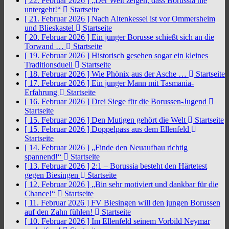
[ 22. Februar 2026 ]
„Der Welt zeigen, dass Borussia nie
untergeht!“
Startseite
[ 21. Februar 2026 ]
Nach Altenkessel ist vor Ommersheim
und Blieskastel
Startseite
[ 20. Februar 2026 ]
Ein junger Borusse schießt sich an die
Torwand …
Startseite
[ 19. Februar 2026 ]
Historisch gesehen sogar ein kleines
Traditionsduell
Startseite
[ 18. Februar 2026 ]
Wie Phönix aus der Asche …
Startseite
[ 17. Februar 2026 ]
Ein junger Mann mit Tasmania-
Erfahrung
Startseite
[ 16. Februar 2026 ]
Drei Siege für die Borussen-Jugend
Startseite
[ 15. Februar 2026 ]
Den Mutigen gehört die Welt
Startseite
[ 15. Februar 2026 ]
Doppelpass aus dem Ellenfeld
Startseite
[ 14. Februar 2026 ]
„Finde den Neuaufbau richtig
spannend!“
Startseite
[ 13. Februar 2026 ]
2:1 – Borussia besteht den Härtetest
gegen Biesingen
Startseite
[ 12. Februar 2026 ]
„Bin sehr motiviert und dankbar für die
Chance!“
Startseite
[ 11. Februar 2026 ]
FV Biesingen will den jungen Borussen
auf den Zahn fühlen!
Startseite
[ 10. Februar 2026 ]
Im Ellenfeld seinem Vorbild Neymar