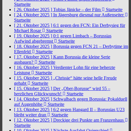
Startseite
[ 26. Oktober 2025 ]
Tobias Jänicke – der Film
Startseite
[ 24. Oktober 2025 ]
In Jägersburg diesmal nur Außenseiter
Startseite
[ 21. Oktober 2025 ]
6:1 gegen den FCN: Ein Derbysieg für
Michael Rosar
Startseite
[ 19. Oktober 2025 ]
0:1 gegen Limbach – Borussias
Aufwind abgebremst
Startseite
[ 18. Oktober 2025 ]
Borussia gegen FCN 21 – Derbytime im
Ellenfeld
Startseite
[ 17. Oktober 2025 ]
Kann Borussia die kleine Serie
ausbauen?
Startseite
[ 16. Oktober 2025 ]
Verdienter Lohn für eine beherzte
Leistung
Startseite
[ 15. Oktober 2025 ]
„Chrissie“ hätte seine helle Freude
gehabt
Startseite
[ 15. Oktober 2025 ]
Der „Ober-Borusse“ wird 55 –
herzlichen Glückwunsch!
Startseite
[ 14. Oktober 2025 ]
Schwalbach gegen Borussia: Pokalduell
auf Augenhöhe
Startseite
[ 13. Oktober 2025 ]
6:2 gegen Hangard II – Borussias U23
bleibt weiter dran
Startseite
[ 12. Oktober 2025 ]
Dreckige drei Punkte am Franzenhaus
Startseite
[ 10. Oktober 2025 ]
Nächste Ausfahrt Quierschied