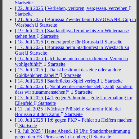
Startseite
[ 22. Juli 2025 ]
Verlieben, verloren, vergessen, verzeihen
Startseite
[ 21. Juli 2025 ]
Borussia Zweiter beim LEVOBANK-Cup in
Wiesbach
Startseite
[ 19. Juli 2025 ]
Saarlandliga-Termine bis zur Winterpause
stehen fest
Startseite
[ 18. Juli 2025 ]
Generalprobe für Borussia
Startseite
[ 17. Juli 2025 ]
Borussia beim Stadionfest in Wiesbach zu
Gast
Startseite
[ 16. Juli 2025 ]
„Ich habe mich noch in keinem Verein so
wohlgefühlt!“
Startseite
[ 15. Juli 2025 ]
„Da ist bestimmt das eine oder andere
Goldkehlchen dabei!“
Startseite
[ 14. Juli 2025 ]
Saarbrücken-Spiel verlegt!
Startseite
[ 14. Juli 2025 ]
„Nicht wo der einzelne steht, zählt, sondern
dass wir zusammenstehen!“
Startseite
[ 13. Juli 2025 ]
4:1 gegen Salmrohr – gute Unterhaltung im
Ellenfeld
Startseite
[ 11. Juli 2025 ]
Nächster Prüfstein: Salmrohr fühlt der
Borussia auf den Zahn
Startseite
[ 10. Juli 2025 ]
1:6 gegen FKP – Fehler zu Helfern machen
Startseite
[ 9. Juli 2025 ]
Heute Abend, 19 Uhr: Standortbestimmung
gegen den FK Pirmasens in Lemberg
Startseite