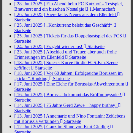
[ 28. Juni 2025 ]
Ein Abend beim FC Kutzhof – Testspiel,
Bratwurst und ein bisschen Nostalgie
1.Mannschaft
[ 26. Juni 2025 ]
Viererkette: Neues aus dem Ellenfeld
Startseite
[ 25. Juni 2025 ]
„Konkurrenz belebt das Geschäft!“
Startseite
[ 25. Juni 2025 ]
Tickets für das Doppelgastspiel des FCS
Startseite
[ 24. Juni 2025 ]
Es geht wieder los!
Startseite
[ 23. Juni 2025 ]
Abschied und Trauer, aber auch frohe
Erinnerungen im Ellenfeld
Startseite
[ 18. Juni 2025 ]
Spieser Kurve für die FCS-Fan-Szene
geöffnet
Startseite
[ 18. Juni 2025 ]
Vor 60 Jahren: Erfolgreiche Borussen im
„kicker“-Ranking
Startseite
[ 17. Juni 2025 ]
Eine Eiche für Borussias Abwehrzentrum
Startseite
[ 16. Juni 2025 ]
Borussia bekommt das Eröffnungsspiel!
Startseite
[ 14. Juni 2025 ]
75 Jahre Gerd Zewe – happy birthay!
Startseite
[ 13. Juni 2025 ]
Annemarie und Nino Fontanin: Zeitlebens
mit Borussia verbunden
Startseite
[ 12. Juni 2025 ]
Ganz im Sinne von Kurt Gluding
Startseite