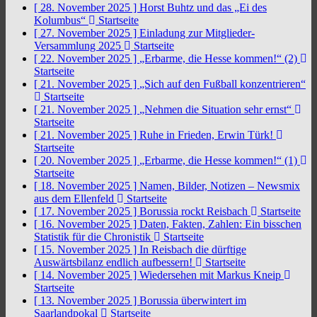
[ 28. November 2025 ]
Horst Buhtz und das „Ei des
Kolumbus“
Startseite
[ 27. November 2025 ]
Einladung zur Mitglieder-
Versammlung 2025
Startseite
[ 22. November 2025 ]
„Erbarme, die Hesse kommen!“ (2)
Startseite
[ 21. November 2025 ]
„Sich auf den Fußball konzentrieren“
Startseite
[ 21. November 2025 ]
„Nehmen die Situation sehr ernst“
Startseite
[ 21. November 2025 ]
Ruhe in Frieden, Erwin Türk!
Startseite
[ 20. November 2025 ]
„Erbarme, die Hesse kommen!“ (1)
Startseite
[ 18. November 2025 ]
Namen, Bilder, Notizen – Newsmix
aus dem Ellenfeld
Startseite
[ 17. November 2025 ]
Borussia rockt Reisbach
Startseite
[ 16. November 2025 ]
Daten, Fakten, Zahlen: Ein bisschen
Statistik für die Chronistik
Startseite
[ 15. November 2025 ]
In Reisbach die dürftige
Auswärtsbilanz endlich aufbessern!
Startseite
[ 14. November 2025 ]
Wiedersehen mit Markus Kneip
Startseite
[ 13. November 2025 ]
Borussia überwintert im
Saarlandpokal
Startseite