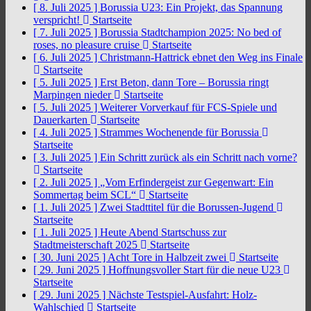
[ 8. Juli 2025 ]
Borussia U23: Ein Projekt, das Spannung
verspricht!
Startseite
[ 7. Juli 2025 ]
Borussia Stadtchampion 2025: No bed of
roses, no pleasure cruise
Startseite
[ 6. Juli 2025 ]
Christmann-Hattrick ebnet den Weg ins Finale
Startseite
[ 5. Juli 2025 ]
Erst Beton, dann Tore – Borussia ringt
Marpingen nieder
Startseite
[ 5. Juli 2025 ]
Weiterer Vorverkauf für FCS-Spiele und
Dauerkarten
Startseite
[ 4. Juli 2025 ]
Strammes Wochenende für Borussia
Startseite
[ 3. Juli 2025 ]
Ein Schritt zurück als ein Schritt nach vorne?
Startseite
[ 2. Juli 2025 ]
„Vom Erfindergeist zur Gegenwart: Ein
Sommertag beim SCL“
Startseite
[ 1. Juli 2025 ]
Zwei Stadttitel für die Borussen-Jugend
Startseite
[ 1. Juli 2025 ]
Heute Abend Startschuss zur
Stadtmeisterschaft 2025
Startseite
[ 30. Juni 2025 ]
Acht Tore in Halbzeit zwei
Startseite
[ 29. Juni 2025 ]
Hoffnungsvoller Start für die neue U23
Startseite
[ 29. Juni 2025 ]
Nächste Testspiel-Ausfahrt: Holz-
Wahlschied
Startseite