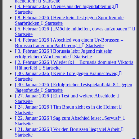
nacheifern!
Startseite
[ 9. Februar 2026 ]
Neues aus der Jugendabteilung
Startseite
[ 8. Februar 2026 ]
Heute kein Test gegen Sportfreunde
Saarbrücken
Startseite
[ 5. Februar 2026 ]
„Möchte mithelfen, etwas aufzubauen!“
Startseite
[ 4. Februar 2026 ]
Abschied von einem Ur-Borussen –
Borussia trauert um Paul Georg †
Startseite
[ 3. Februar 2026 ]
Borussia lebt: Jugend mit sehr
erfolgreichem Wochenende
Startseite
[ 2. Februar 2026 ]
Wieder 8:1 – Borussia dominiert Viktoria
Hühnerfeld
Startseite
[ 30. Januar 2026 ]
Keine Tore gegen Braunschweig
Startseite
[ 30. Januar 2026 ]
Erfolgreicher Testspielauftakt: 8:1 gegen
Jägersfreude
Startseite
[ 27. Januar 2026 ]
Ein Test und weitere Abschiede
Startseite
[ 24. Januar 2026 ]
Tim Braun zieht es in die Heimat
Startseite
[ 22. Januar 2026 ]
Sag zum Abschied leise: „Servus!“
Startseite
[ 21. Januar 2026 ]
Vor den Borussen liegt viel Arbeit
Startseite