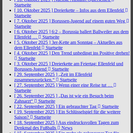
Startseite
[ 10. Oktober 2025 ]
Dreierkette – Infos aus dem Ellenfeld
Startseite
[ 7. Oktober 2025 ]
Borussen-Jugend auf einem guten Weg
Startseite
[ 6. Oktober 2025 ]
6:2 – Borussia ballert Ballweiler aus dem
Ellenfeld …
Startseite
[ 5. Oktober 2025 ]
3er-Kette am Sonntag – Aktuelles aus
dem Ellenfeld
Startseite
[ 4. Oktober 2025 ]
Den Trend unbedingt ins Positive drehen!
Startseite
[ 3. Oktober 2025 ]
Dreierkette am Feiertag: Ellenfeld und
Borussen-Jugend
Startseite
[ 29. September 2025 ]
„Zeit im Ellenfeld
zusammenzurücken.“
Startseite
[ 27. September 2025 ]
Wenn einer eine Reise tut …
Startseite
[ 26. September 2025 ]
„Das ist wie ein Besuch beim
Zahnarzt“
Startseite
[ 22. September 2025 ]
Ein gebrauchter Tag
Startseite
[ 19. September 2025 ]
Ein Schlüsselspiel für die weitere
Saison?
Startseite
[ 18. September 2025 ]
Aus eindrucksvollen Tagen zum
Denkmal des Fußballs
News