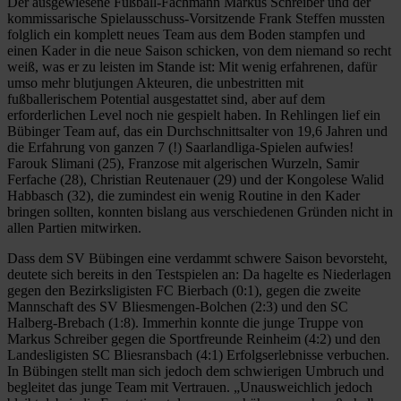
Der ausgewiesene Fußball-Fachmann Markus Schreiber und der
kommissarische Spielausschuss-Vorsitzende Frank Steffen mussten
folglich ein komplett neues Team aus dem Boden stampfen und
einen Kader in die neue Saison schicken, von dem niemand so recht
weiß, was er zu leisten im Stande ist: Mit wenig erfahrenen, dafür
umso mehr blutjungen Akteuren, die unbestritten mit
fußballerischem Potential ausgestattet sind, aber auf dem
erforderlichen Level noch nie gespielt haben. In Rehlingen lief ein
Bübinger Team auf, das ein Durchschnittsalter von 19,6 Jahren und
die Erfahrung von ganzen 7 (!) Saarlandliga-Spielen aufwies!
Farouk Slimani (25), Franzose mit algerischen Wurzeln, Samir
Ferfache (28), Christian Reutenauer (29) und der Kongolese Walid
Habbasch (32), die zumindest ein wenig Routine in den Kader
bringen sollten, konnten bislang aus verschiedenen Gründen nicht in
allen Partien mitwirken.
Dass dem SV Bübingen eine verdammt schwere Saison bevorsteht,
deutete sich bereits in den Testspielen an: Da hagelte es Niederlagen
gegen den Bezirksligisten FC Bierbach (0:1), gegen die zweite
Mannschaft des SV Bliesmengen-Bolchen (2:3) und den SC
Halberg-Brebach (1:8). Immerhin konnte die junge Truppe von
Markus Schreiber gegen die Sportfreunde Reinheim (4:2) und den
Landesligisten SC Bliesransbach (4:1) Erfolgserlebnisse verbuchen.
In Bübingen stellt man sich jedoch dem schwierigen Umbruch und
begleitet das junge Team mit Vertrauen. „Unausweichlich jedoch