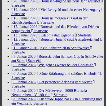
[ 20. Januar 2026 ]
Borussen-Jugend ins neue Jahr gestartet
Startseite
[ 19. Januar 2026 ]
Viel Lehrgeld und ein erster Neuzugang
Startseite
[ 16. Januar 2026 ]
Borussia morgen zu Gast in der
Riegelsberghalle
Startseite
[ 15. Januar 2026 ]
Borussia und das Ellenfeld von Dieben
heimgesucht
Startseite
[ 13. Januar 2026 ]
Erlebnis statt Ergebnis
Startseite
[ 12. Januar 2026 ]
Borussen-Jugend setzt Ausrufezeichen!
Startseite
[ 11. Januar 2026 ]
Kein Schiffbruch in Schiffweiler
Startseite
[ 9. Januar 2026 ]
Borussia beim Samson-Cup in Schiffweiler
am Start
Startseite
[ 8. Januar 2026 ]
Wie geht es weiter bei der Borussia?
Startseite
[ 6. Januar 2026 ]
„Gute Erfahrung und schönes Erlebnis!“
Startseite
[ 5. Januar 2026 ]
Der personelle Aderlass geht weiter
Startseite
[ 5. Januar 2026 ]
Der Förderverein 2000 Borussia
Neunkirchen e.V. lädt ein
Startseite
[ 4. Januar 2026 ]
Ellenfeld-Doppelpass: Ein Geburtstag und
ein Wechsel
Startseite