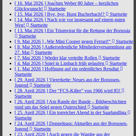
[ 16. Mai 2026 ]
Joachim Weber 80 Jahre – herzlichen
Glückwunsch!
Startseite
[ 15. Mai 2026 ]
Bye, bye, Burg Bucherbach!?
Startseite
[ 14. Mai 2026 ]
Nach wie vor insgesamt auf einem guten
Weg!
Startseite
[ 13. Mai 2026 ]
Ein Triumvirat für die Rettung der Borussia
Startseite
[ 9. Mai 2026 ]
„Wie Mini Cooper gegen Ferrari!“
Startseite
[ 8. Mai 2026 ]
Außerordentliche Mitgliederversammlung am
27. Mai
Startseite
[ 7. Mai 2026 ]
Wieder klar verteilte Rollen
Startseite
[ 4. Mai 2026 ]
Spiel in Limbach früh gelaufen
Startseite
[ 1. Mai 2026 ]
Hoffnung auf ein ordentliches Resultat
Startseite
[ 29. April 2026 ]
Viererkette: Neues aus der Borussen-
Jugend
Startseite
[ 28. April 2026 ]
Der “FCS-Killer” von 1966 wird 85!
Startseite
[ 26. April 2026 ]
Am Rande der Bande – Bildgeschichten
rund um das Spiel gegen Quierschied
Startseite
[ 25. April 2026 ]
Ein torreicher Abend in der Saarlandliga
Startseite
[ 24. April 2026 ]
Doppelpass: Aktuelles aus der Borussen-
Jugend
Startseite
[ 23. April 2026 ]
Auch gegen die Wambe aus der