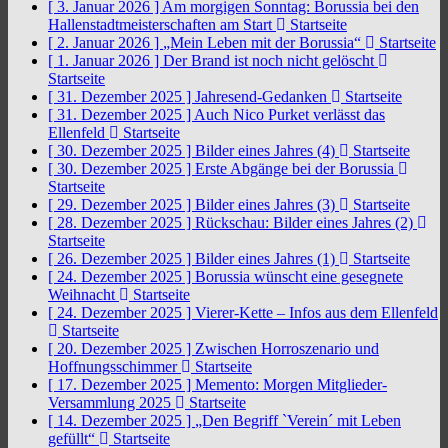
[ 3. Januar 2026 ]
Am morgigen Sonntag: Borussia bei den
Hallenstadtmeisterschaften am Start
Startseite
[ 2. Januar 2026 ]
„Mein Leben mit der Borussia“
Startseite
[ 1. Januar 2026 ]
Der Brand ist noch nicht gelöscht
Startseite
[ 31. Dezember 2025 ]
Jahresend-Gedanken
Startseite
[ 31. Dezember 2025 ]
Auch Nico Purket verlässt das
Ellenfeld
Startseite
[ 30. Dezember 2025 ]
Bilder eines Jahres (4)
Startseite
[ 30. Dezember 2025 ]
Erste Abgänge bei der Borussia
Startseite
[ 29. Dezember 2025 ]
Bilder eines Jahres (3)
Startseite
[ 28. Dezember 2025 ]
Rückschau: Bilder eines Jahres (2)
Startseite
[ 26. Dezember 2025 ]
Bilder eines Jahres (1)
Startseite
[ 24. Dezember 2025 ]
Borussia wünscht eine gesegnete
Weihnacht
Startseite
[ 24. Dezember 2025 ]
Vierer-Kette – Infos aus dem Ellenfeld
Startseite
[ 20. Dezember 2025 ]
Zwischen Horroszenario und
Hoffnungsschimmer
Startseite
[ 17. Dezember 2025 ]
Memento: Morgen Mitglieder-
Versammlung 2025
Startseite
[ 14. Dezember 2025 ]
„Den Begriff `Verein´ mit Leben
gefüllt“
Startseite