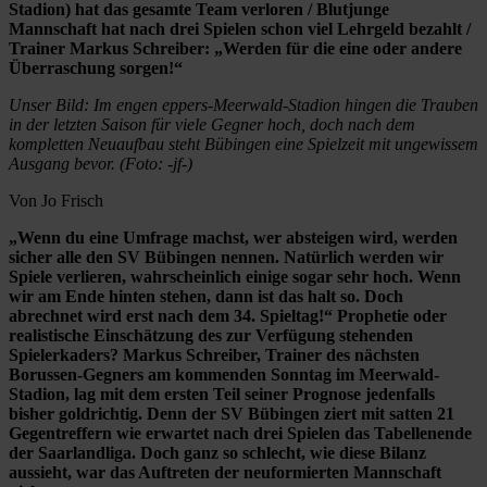
Stadion) hat das gesamte Team verloren / Blutjunge
Mannschaft hat nach drei Spielen schon viel Lehrgeld bezahlt /
Trainer Markus Schreiber: „Werden für die eine oder andere
Überraschung sorgen!“
Unser Bild: Im engen eppers-Meerwald-Stadion hingen die Trauben
in der letzten Saison für viele Gegner hoch, doch nach dem
kompletten Neuaufbau steht Bübingen eine Spielzeit mit ungewissem
Ausgang bevor. (Foto: -jf-)
Von Jo Frisch
„Wenn du eine Umfrage machst, wer absteigen wird, werden
sicher alle den SV Bübingen nennen. Natürlich werden wir
Spiele verlieren, wahrscheinlich einige sogar sehr hoch. Wenn
wir am Ende hinten stehen, dann ist das halt so. Doch
abrechnet wird erst nach dem 34. Spieltag!“ Prophetie oder
realistische Einschätzung des zur Verfügung stehenden
Spielerkaders? Markus Schreiber, Trainer des nächsten
Borussen-Gegners am kommenden Sonntag im Meerwald-
Stadion, lag mit dem ersten Teil seiner Prognose jedenfalls
bisher goldrichtig. Denn der SV Bübingen ziert mit satten 21
Gegentreffern wie erwartet nach drei Spielen das Tabellenende
der Saarlandliga. Doch ganz so schlecht, wie diese Bilanz
aussieht, war das Auftreten der neuformierten Mannschaft