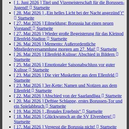
[ 1. Juni 2026 ]
Titel und Vizemeisterschaft für die Borussen-
Jugend!
Startseite
[ 28. Mai 2026 ]
„Ein helles Licht bei der Nacht angezünd´t“
Startseite
[ 27. Mai 2026 ]
Eilmeldung: Borussia hat einen neuen
Vorstand!
Startseite
[ 27. Mai 2026 ]
Wieder große Begeisterung für das Kleinod
Ellenfeld-Stadion
Startseite
[ 26. Mai 2026 ]
Memento: Außerordentliche
Mitgliederversammlung morgen am 27. Mai!
Startseite
[ 26. Mai 2026 ]
Ellenfeld-Kulisse: Abschied in Bildern
Startseite
[ 25. Mai 2026 ]
Emotionaler Saisonabschluss vor guter
Kulisse
Startseite
[ 23. Mai 2026 ]
Die vier Musketiere aus dem Ellenfeld
Startseite
[ 23. Mai 2026 ]
3er-Kette: Namen und Notizen aus dem
Ellenfeld
Startseite
[ 22. Mai 2026 ]
Abschied von der Saarlandliga
Startseite
[ 20. Mai 2026 ]
Deftige Schlappe, erstes Borussen-Tor und
ein Spielabbruch
Startseite
[ 19. Mai 2026 ]
„Brutales Ergebnis“
Startseite
[ 18. Mai 2026 ]
Glückwunsch an die SV Elversberg!
Startseite
[ 17. Mai 2026 ]
Vergesst die Borussia nicht!
Startseite