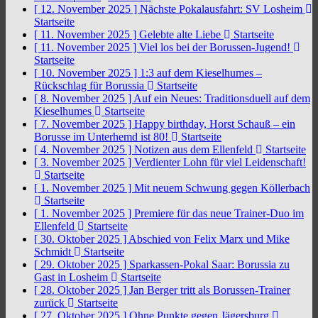
[ 12. November 2025 ]
Nächste Pokalausfahrt: SV Losheim
Startseite
[ 11. November 2025 ]
Gelebte alte Liebe
Startseite
[ 11. November 2025 ]
Viel los bei der Borussen-Jugend!
Startseite
[ 10. November 2025 ]
1:3 auf dem Kieselhumes –
Rückschlag für Borussia
Startseite
[ 8. November 2025 ]
Auf ein Neues: Traditionsduell auf dem
Kieselhumes
Startseite
[ 7. November 2025 ]
Happy birthday, Horst Schauß – ein
Borusse im Unterhemd ist 80!
Startseite
[ 4. November 2025 ]
Notizen aus dem Ellenfeld
Startseite
[ 3. November 2025 ]
Verdienter Lohn für viel Leidenschaft!
Startseite
[ 1. November 2025 ]
Mit neuem Schwung gegen Köllerbach
Startseite
[ 1. November 2025 ]
Premiere für das neue Trainer-Duo im
Ellenfeld
Startseite
[ 30. Oktober 2025 ]
Abschied von Felix Marx und Mike
Schmidt
Startseite
[ 29. Oktober 2025 ]
Sparkassen-Pokal Saar: Borussia zu
Gast in Losheim
Startseite
[ 28. Oktober 2025 ]
Jan Berger tritt als Borussen-Trainer
zurück
Startseite
[ 27. Oktober 2025 ]
Ohne Punkte gegen Jägersburg