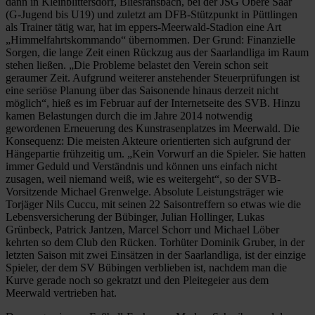
dann in Kleinblittersdorf, Bliesransbach, bei der JSG Obere Saar
(G-Jugend bis U19) und zuletzt am DFB-Stützpunkt in Püttlingen
als Trainer tätig war, hat im eppers-Meerwald-Stadion eine Art
„Himmelfahrtskommando“ übernommen. Der Grund: Finanzielle
Sorgen, die lange Zeit einen Rückzug aus der Saarlandliga im Raum
stehen ließen. „Die Probleme belastet den Verein schon seit
geraumer Zeit. Aufgrund weiterer anstehender Steuerprüfungen ist
eine seriöse Planung über das Saisonende hinaus derzeit nicht
möglich“, hieß es im Februar auf der Internetseite des SVB. Hinzu
kamen Belastungen durch die im Jahre 2014 notwendig
gewordenen Erneuerung des Kunstrasenplatzes im Meerwald. Die
Konsequenz: Die meisten Akteure orientierten sich aufgrund der
Hängepartie frühzeitig um. „Kein Vorwurf an die Spieler. Sie hatten
immer Geduld und Verständnis und können uns einfach nicht
zusagen, weil niemand weiß, wie es weitergeht“, so der SVB-
Vorsitzende Michael Grenwelge. Absolute Leistungsträger wie
Torjäger Nils Cuccu, mit seinen 22 Saisontreffern so etwas wie die
Lebensversicherung der Bübinger, Julian Hollinger, Lukas
Grünbeck, Patrick Jantzen, Marcel Schorr und Michael Löber
kehrten so dem Club den Rücken. Torhüter Dominik Gruber, in der
letzten Saison mit zwei Einsätzen in der Saarlandliga, ist der einzige
Spieler, der dem SV Bübingen verblieben ist, nachdem man die
Kurve gerade noch so gekratzt und den Pleitegeier aus dem
Meerwald vertrieben hat.