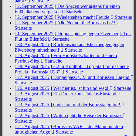
parat?
Startseite
[ 2. September 2025 ]
Die Sorgen wenigstens für einen
Fußballabend vergessen
Startseite
[ 2. September 2025 ]
Wiedersehen macht Freude
Startseite
[ 2. September 2025 ]
Alle Neune für Borussias U23
Startseite
[ 1. September 2025 ]
Doppelspieltag gegen Elversberg: Tor-
Flut im Ellenfeld
Startseite
[ 30. August 2025 ]
Rückenwind aus Bliesmengen gegen
Elversberg mitnehmen!
Startseite
[ 29. August 2025 ]
Von Hiobsbotschaften und einem
Pyrrhus-Sieg
Startseite
[ 28. August 2025 ]
3:2 in Kohlhof – Top-Start für das neue
Projekt “Borussia U23”
Startseite
[ 27. August 2025 ]
Doppelpass: U23 und Borussen-Jugend
Startseite
[ 26. August 2025 ]
Wer hier ist, ist hin und weg!
Startseite
[ 23. August 2025 ]
Ein Dreier zum Jänicke-Einstand
Startseite
[ 23. August 2025 ]
Gutes tun und der Borussia guttun!
Startseite
[ 22. August 2025 ]
Wohin geht die Reise der Borussia?
Startseite
[ 21. August 2025 ]
Borussias VAR – der Mann mit dem
untrüglichen Auge
Startseite