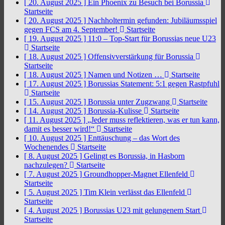
[ 20. August 2025 ]
Ein Phoenix zu Besuch bei Borussia
Startseite
[ 20. August 2025 ]
Nachholtermin gefunden: Jubiläumsspiel
gegen FCS am 4. September!
Startseite
[ 19. August 2025 ]
11:0 – Top-Start für Borussias neue U23
Startseite
[ 18. August 2025 ]
Offensivverstärkung für Borussia
Startseite
[ 18. August 2025 ]
Namen und Notizen …
Startseite
[ 17. August 2025 ]
Borussias Statement: 5:1 gegen Rastpfuhl
Startseite
[ 15. August 2025 ]
Borussia unter Zugzwang
Startseite
[ 14. August 2025 ]
Borussia-Kulisse
Startseite
[ 11. August 2025 ]
„Jeder muss reflektieren, was er tun kann,
damit es besser wird!“
Startseite
[ 10. August 2025 ]
Enttäuschung – das Wort des
Wochenendes
Startseite
[ 8. August 2025 ]
Gelingt es Borussia, in Hasborn
nachzulegen?
Startseite
[ 7. August 2025 ]
Groundhopper-Magnet Ellenfeld
Startseite
[ 5. August 2025 ]
Tim Klein verlässt das Ellenfeld
Startseite
[ 4. August 2025 ]
Borussias U23 mit gelungenem Start
Startseite