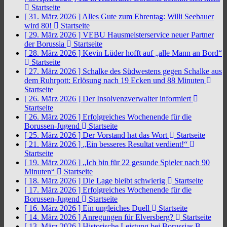
Startseite
[ 31. März 2026 ]
Alles Gute zum Ehrentag: Willi Seebauer
wird 80!
Startseite
[ 29. März 2026 ]
VEBU Hausmeisterservice neuer Partner
der Borussia
Startseite
[ 28. März 2026 ]
Kevin Lüder hofft auf „alle Mann an Bord“
Startseite
[ 27. März 2026 ]
Schalke des Südwestens gegen Schalke aus
dem Ruhrpott: Erlösung nach 19 Ecken und 88 Minuten
Startseite
[ 26. März 2026 ]
Der Insolvenzverwalter informiert
Startseite
[ 26. März 2026 ]
Erfolgreiches Wochenende für die
Borussen-Jugend
Startseite
[ 25. März 2026 ]
Der Vorstand hat das Wort
Startseite
[ 21. März 2026 ]
„Ein besseres Resultat verdient!“
Startseite
[ 19. März 2026 ]
„Ich bin für 22 gesunde Spieler nach 90
Minuten“
Startseite
[ 18. März 2026 ]
Die Lage bleibt schwierig
Startseite
[ 17. März 2026 ]
Erfolgreiches Wochenende für die
Borussen-Jugend
Startseite
[ 16. März 2026 ]
Ein ungleiches Duell
Startseite
[ 14. März 2026 ]
Anregungen für Elversberg?
Startseite
[ 13. März 2026 ]
Historische Leistung bei Borussias B-