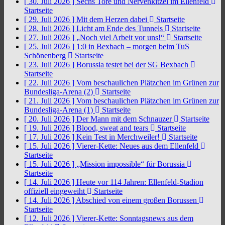
[ 30. Juli 2026 ]
Sechs Tore und Nervenkitzel im Ellenfeld
Startseite
[ 29. Juli 2026 ]
Mit dem Herzen dabei
Startseite
[ 28. Juli 2026 ]
Licht am Ende des Tunnels
Startseite
[ 27. Juli 2026 ]
„Noch viel Arbeit vor uns!“
Startseite
[ 25. Juli 2026 ]
1:0 in Bexbach – morgen beim TuS
Schönenberg
Startseite
[ 23. Juli 2026 ]
Borussia testet bei der SG Bexbach
Startseite
[ 22. Juli 2026 ]
Vom beschaulichen Plätzchen im Grünen zur
Bundesliga-Arena (2)
Startseite
[ 21. Juli 2026 ]
Vom beschaulichen Plätzchen im Grünen zur
Bundesliga-Arena (1)
Startseite
[ 20. Juli 2026 ]
Der Mann mit dem Schnauzer
Startseite
[ 19. Juli 2026 ]
Blood, sweat and tears
Startseite
[ 17. Juli 2026 ]
Kein Test in Merchweiler!
Startseite
[ 15. Juli 2026 ]
Vierer-Kette: Neues aus dem Ellenfeld
Startseite
[ 15. Juli 2026 ]
„Mission impossible“ für Borussia
Startseite
[ 14. Juli 2026 ]
Heute vor 114 Jahren: Ellenfeld-Stadion
offiziell eingeweiht
Startseite
[ 14. Juli 2026 ]
Abschied von einem großen Borussen
Startseite
[ 12. Juli 2026 ]
Vierer-Kette: Sonntagsnews aus dem