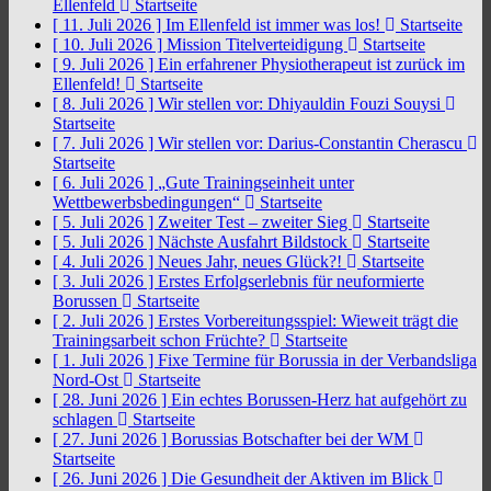
Ellenfeld
Startseite
[ 11. Juli 2026 ]
Im Ellenfeld ist immer was los!
Startseite
[ 10. Juli 2026 ]
Mission Titelverteidigung
Startseite
[ 9. Juli 2026 ]
Ein erfahrener Physiotherapeut ist zurück im
Ellenfeld!
Startseite
[ 8. Juli 2026 ]
Wir stellen vor: Dhiyauldin Fouzi Souysi
Startseite
[ 7. Juli 2026 ]
Wir stellen vor: Darius-Constantin Cherascu
Startseite
[ 6. Juli 2026 ]
„Gute Trainingseinheit unter
Wettbewerbsbedingungen“
Startseite
[ 5. Juli 2026 ]
Zweiter Test – zweiter Sieg
Startseite
[ 5. Juli 2026 ]
Nächste Ausfahrt Bildstock
Startseite
[ 4. Juli 2026 ]
Neues Jahr, neues Glück?!
Startseite
[ 3. Juli 2026 ]
Erstes Erfolgserlebnis für neuformierte
Borussen
Startseite
[ 2. Juli 2026 ]
Erstes Vorbereitungsspiel: Wieweit trägt die
Trainingsarbeit schon Früchte?
Startseite
[ 1. Juli 2026 ]
Fixe Termine für Borussia in der Verbandsliga
Nord-Ost
Startseite
[ 28. Juni 2026 ]
Ein echtes Borussen-Herz hat aufgehört zu
schlagen
Startseite
[ 27. Juni 2026 ]
Borussias Botschafter bei der WM
Startseite
[ 26. Juni 2026 ]
Die Gesundheit der Aktiven im Blick