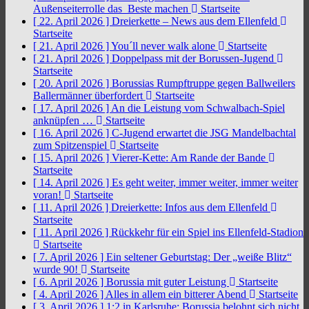
Außenseiterrolle das Beste machen
Startseite
[ 22. April 2026 ]
Dreierkette – News aus dem Ellenfeld
Startseite
[ 21. April 2026 ]
You´ll never walk alone
Startseite
[ 21. April 2026 ]
Doppelpass mit der Borussen-Jugend
Startseite
[ 20. April 2026 ]
Borussias Rumpftruppe gegen Ballweilers
Ballermänner überfordert
Startseite
[ 17. April 2026 ]
An die Leistung vom Schwalbach-Spiel
anknüpfen …
Startseite
[ 16. April 2026 ]
C-Jugend erwartet die JSG Mandelbachtal
zum Spitzenspiel
Startseite
[ 15. April 2026 ]
Vierer-Kette: Am Rande der Bande
Startseite
[ 14. April 2026 ]
Es geht weiter, immer weiter, immer weiter
voran!
Startseite
[ 11. April 2026 ]
Dreierkette: Infos aus dem Ellenfeld
Startseite
[ 11. April 2026 ]
Rückkehr für ein Spiel ins Ellenfeld-Stadion
Startseite
[ 7. April 2026 ]
Ein seltener Geburtstag: Der „weiße Blitz“
wurde 90!
Startseite
[ 6. April 2026 ]
Borussia mit guter Leistung
Startseite
[ 4. April 2026 ]
Alles in allem ein bitterer Abend
Startseite
[ 3. April 2026 ]
1:2 in Karlsruhe: Borussia belohnt sich nicht