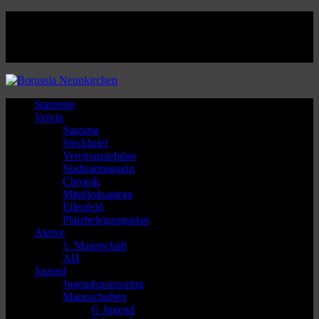
Facebook
Twitter
Instagram
Youtube
Startseite
Verein
Satzung
Steckbrief
Vereinsspielplan
Stadionmagazin
Chronik
Mitgliedsantrag
Ellenfeld
Platzbelegungsplan
Aktive
1. Mannschaft
AH
Jugend
Jugendsponsoring
Mannschaften
G Jugend