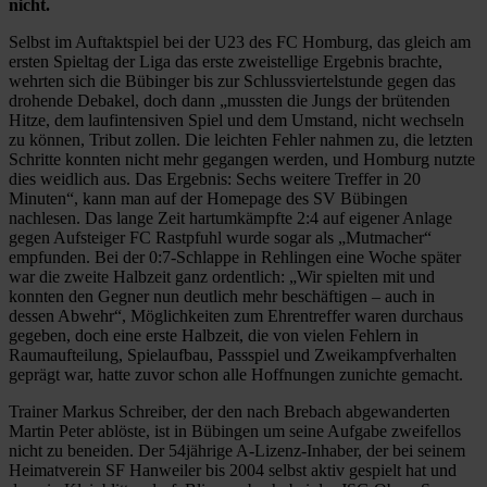
nicht.
Selbst im Auftaktspiel bei der U23 des FC Homburg, das gleich am
ersten Spieltag der Liga das erste zweistellige Ergebnis brachte,
wehrten sich die Bübinger bis zur Schlussviertelstunde gegen das
drohende Debakel, doch dann „mussten die Jungs der brütenden
Hitze, dem laufintensiven Spiel und dem Umstand, nicht wechseln
zu können, Tribut zollen. Die leichten Fehler nahmen zu, die letzten
Schritte konnten nicht mehr gegangen werden, und Homburg nutzte
dies weidlich aus. Das Ergebnis: Sechs weitere Treffer in 20
Minuten“, kann man auf der Homepage des SV Bübingen
nachlesen. Das lange Zeit hartumkämpfte 2:4 auf eigener Anlage
gegen Aufsteiger FC Rastpfuhl wurde sogar als „Mutmacher“
empfunden. Bei der 0:7-Schlappe in Rehlingen eine Woche später
war die zweite Halbzeit ganz ordentlich: „Wir spielten mit und
konnten den Gegner nun deutlich mehr beschäftigen – auch in
dessen Abwehr“, Möglichkeiten zum Ehrentreffer waren durchaus
gegeben, doch eine erste Halbzeit, die von vielen Fehlern in
Raumaufteilung, Spielaufbau, Passspiel und Zweikampfverhalten
geprägt war, hatte zuvor schon alle Hoffnungen zunichte gemacht.
Trainer Markus Schreiber, der den nach Brebach abgewanderten
Martin Peter ablöste, ist in Bübingen um seine Aufgabe zweifellos
nicht zu beneiden. Der 54jährige A-Lizenz-Inhaber, der bei seinem
Heimatverein SF Hanweiler bis 2004 selbst aktiv gespielt hat und