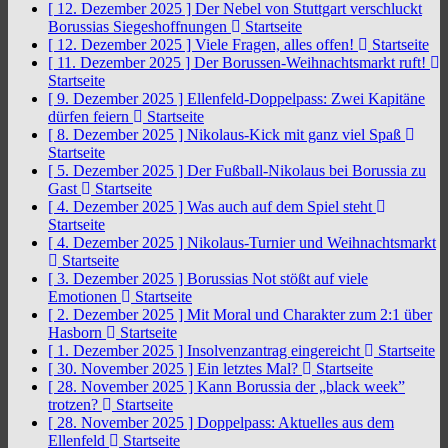
[ 12. Dezember 2025 ]
Der Nebel von Stuttgart verschluckt
Borussias Siegeshoffnungen
Startseite
[ 12. Dezember 2025 ]
Viele Fragen, alles offen!
Startseite
[ 11. Dezember 2025 ]
Der Borussen-Weihnachtsmarkt ruft!
Startseite
[ 9. Dezember 2025 ]
Ellenfeld-Doppelpass: Zwei Kapitäne
dürfen feiern
Startseite
[ 8. Dezember 2025 ]
Nikolaus-Kick mit ganz viel Spaß
Startseite
[ 5. Dezember 2025 ]
Der Fußball-Nikolaus bei Borussia zu
Gast
Startseite
[ 4. Dezember 2025 ]
Was auch auf dem Spiel steht
Startseite
[ 4. Dezember 2025 ]
Nikolaus-Turnier und Weihnachtsmarkt
Startseite
[ 3. Dezember 2025 ]
Borussias Not stößt auf viele
Emotionen
Startseite
[ 2. Dezember 2025 ]
Mit Moral und Charakter zum 2:1 über
Hasborn
Startseite
[ 1. Dezember 2025 ]
Insolvenzantrag eingereicht
Startseite
[ 30. November 2025 ]
Ein letztes Mal?
Startseite
[ 28. November 2025 ]
Kann Borussia der „black week”
trotzen?
Startseite
[ 28. November 2025 ]
Doppelpass: Aktuelles aus dem
Ellenfeld
Startseite