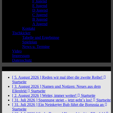
F Jugend
E Jugend
D Jugend
C Jugend
B Jugend
A Jugend
Kontakt
Tischkicker
Tabelle und Ergebnisse
Spielplan
News u. Termine
Video
Impressum
Datenschutz
News Ticker
[ 5. August 2026 ]
Reden wir mal über die zweite Reihe!
Startseite
[ 3. August 2026 ]
Namen und Notizen: Neues aus dem
Ellenfeld
Startseite
[ 2. August 2026 ]
Weiter, immer weiter!
Startseite
[ 31. Juli 2026 ]
Spannung steigt – jetzt geht´s los!
Startseite
[ 31. Juli 2026 ]
Ein Neinkerjer Bub führt die Borussia an
Startseite