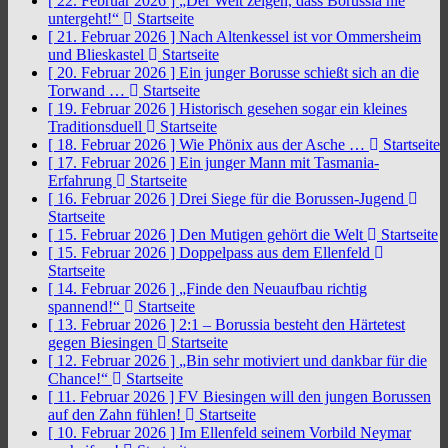
[ 22. Februar 2026 ]
„Der Welt zeigen, dass Borussia nie
untergeht!“
Startseite
[ 21. Februar 2026 ]
Nach Altenkessel ist vor Ommersheim
und Blieskastel
Startseite
[ 20. Februar 2026 ]
Ein junger Borusse schießt sich an die
Torwand …
Startseite
[ 19. Februar 2026 ]
Historisch gesehen sogar ein kleines
Traditionsduell
Startseite
[ 18. Februar 2026 ]
Wie Phönix aus der Asche …
Startseite
[ 17. Februar 2026 ]
Ein junger Mann mit Tasmania-
Erfahrung
Startseite
[ 16. Februar 2026 ]
Drei Siege für die Borussen-Jugend
Startseite
[ 15. Februar 2026 ]
Den Mutigen gehört die Welt
Startseite
[ 15. Februar 2026 ]
Doppelpass aus dem Ellenfeld
Startseite
[ 14. Februar 2026 ]
„Finde den Neuaufbau richtig
spannend!“
Startseite
[ 13. Februar 2026 ]
2:1 – Borussia besteht den Härtetest
gegen Biesingen
Startseite
[ 12. Februar 2026 ]
„Bin sehr motiviert und dankbar für die
Chance!“
Startseite
[ 11. Februar 2026 ]
FV Biesingen will den jungen Borussen
auf den Zahn fühlen!
Startseite
[ 10. Februar 2026 ]
Im Ellenfeld seinem Vorbild Neymar